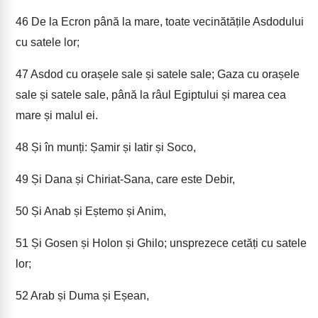
46
De la Ecron până la mare, toate vecinătățile Asdodului
cu satele lor;
47
Asdod cu orașele sale și satele sale; Gaza cu orașele
sale și satele sale, până la râul Egiptului și marea cea
mare și malul ei.
48
Și în munți: Șamir și Iatir și Soco,
49
Și Dana și Chiriat-Sana, care este Debir,
50
Și Anab și Eștemo și Anim,
51
Și Gosen și Holon și Ghilo; unsprezece cetăți cu satele
lor;
52
Arab și Duma și Eșean,