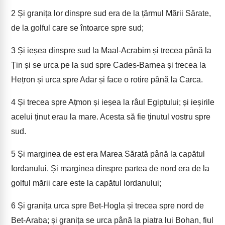
2
Și granița lor dinspre sud era de la țărmul Mării Sărate,
de la golful care se întoarce spre sud;
3
Și ieșea dinspre sud la Maal-Acrabim și trecea până la
Țin și se urca pe la sud spre Cades-Barnea și trecea la
Hețron și urca spre Adar și face o rotire până la Carca.
4
Și trecea spre Ațmon și ieșea la râul Egiptului; și ieșirile
acelui ținut erau la mare. Acesta să fie ținutul vostru spre
sud.
5
Și marginea de est era Marea Sărată până la capătul
Iordanului. Și marginea dinspre partea de nord era de la
golful mării care este la capătul Iordanului;
6
Și granița urca spre Bet-Hogla și trecea spre nord de
Bet-Araba; și granița se urca până la piatra lui Bohan, fiul