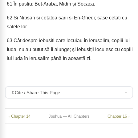
61
În pustiu: Bet-Araba, Midin și Secaca,
62
Și Nibșan și cetatea sării și En-Ghedi; șase cetăți cu
satele lor.
63
Cât despre iebusiți care locuiau în Ierusalim, copiii lui
Iuda, nu au putut să îi alunge; și iebusiții locuiesc cu copiii
lui Iuda în Ierusalim până în această zi.
Cite / Share This Page
‹ Chapter 14
Joshua — All Chapters
Chapter 16 ›