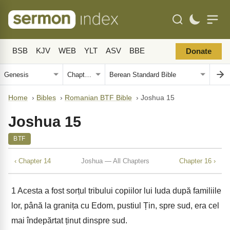
BSB
KJV
WEB
YLT
ASV
BBE
Donate
Home
›
Bibles
›
Romanian BTF Bible
›
Joshua 15
Joshua 15
BTF
‹ Chapter 14
Joshua — All Chapters
Chapter 16 ›
1
Acesta a fost sorțul tribului copiilor lui Iuda după familiile
lor, până la granița cu Edom, pustiul Țin, spre sud, era cel
mai îndepărtat ținut dinspre sud.