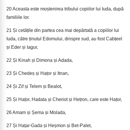
20
Aceasta este moștenirea tribului copiilor lui Iuda, după
familiile lor.
21
Și cetățile din partea cea mai depărtată a copiilor lui
Iuda, către ținutul Edomului, dinspre sud, au fost Cabțeel
și Eder și Iagur,
22
Și Kinah și Dimona și Adada,
23
Și Chedeș și Hațor și Itnan,
24
Și Zif și Telem și Bealot,
25
Și Hațor, Hadata și Cheriot și Hețron, care este Hațor,
26
Amam și Șema și Molada,
27
Și Hațar-Gada și Heșmon și Bet-Palet,