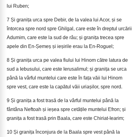
lui Ruben;
7
Și granița urca spre Debir, de la valea lui Acor, și se
întorcea spre nord spre Ghilgal, care este în dreptul urcării
Adumim, care este la sud de râu; și granița trecea spre
apele din En-Șemeș și ieșirile erau la En-Roguel;
8
Și granița urca pe valea fiului lui Hinom către latura de
sud a Iebusului, care este Ierusalimul; și granița se urca
până la vârful muntelui care este în fața văii lui Hinom
spre vest, care este la capătul văii uriașilor, spre nord.
9
Și granița a fost trasă de la vârful muntelui până la
fântâna Neftoah și ieșea spre cetățile muntelui Efron; și
granița a fost trasă prin Baala, care este Chiriat-Iearim;
10
Și granița înconjura de la Baala spre vest până la