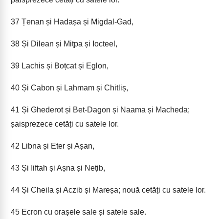
37
Țenan și Hadașa și Migdal-Gad,
38
Și Dilean și Mițpa și Iocteel,
39
Lachis și Boțcat și Eglon,
40
Și Cabon și Lahmam și Chitliș,
41
Și Ghederot și Bet-Dagon și Naama și Macheda;
șaisprezece cetăți cu satele lor.
42
Libna și Eter și Așan,
43
Și Iiftah și Așna și Nețib,
44
Și Cheila și Aczib și Mareșa; nouă cetăți cu satele lor.
45
Ecron cu orașele sale și satele sale.