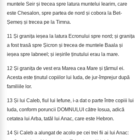
muntele Seir și trecea spre latura muntelui Iearim, care
este Chesalon, spre partea de nord și cobora la Bet-
Șemeș și trecea pe la Timna.
11
Și granița ieșea la latura Ecronului spre nord; și granița
a fost trasă spre Șicron și trecea de muntele Baala și
ieșea spre Iabneel; și ieșirile ținutului erau la mare.
12
Și granița de vest era Marea cea Mare și țărmul ei.
Acesta este ținutul copiilor lui Iuda, de jur-împrejur după
familiile lor.
13
Și lui Caleb, fiul lui Iefune, i-a dat o parte între copiii lui
Iuda, conform poruncii DOMNULUI către Iosua, adică
cetatea lui Arba, tatăl lui Anac, care este Hebron.
14
Și Caleb a alungat de acolo pe cei trei fii ai lui Anac: