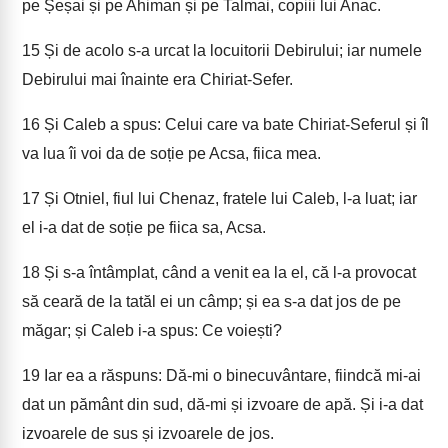
pe Șeșai și pe Ahiman și pe Talmai, copiii lui Anac.
15
Și de acolo s-a urcat la locuitorii Debirului; iar numele
Debirului mai înainte era Chiriat-Sefer.
16
Și Caleb a spus: Celui care va bate Chiriat-Seferul și îl
va lua îi voi da de soție pe Acsa, fiica mea.
17
Și Otniel, fiul lui Chenaz, fratele lui Caleb, l-a luat; iar
el i-a dat de soție pe fiica sa, Acsa.
18
Și s-a întâmplat, când a venit ea la el, că l-a provocat
să ceară de la tatăl ei un câmp; și ea s-a dat jos de pe
măgar; și Caleb i-a spus: Ce voiești?
19
Iar ea a răspuns: Dă-mi o binecuvântare, fiindcă mi-ai
dat un pământ din sud, dă-mi și izvoare de apă. Și i-a dat
izvoarele de sus și izvoarele de jos.