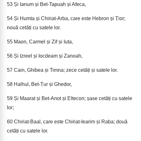
53
Și Ianum și Bet-Tapuah și Afeca,
54
Și Humta și Chiriat-Arba, care este Hebron și Țior;
nouă cetăți cu satele lor.
55
Maon, Carmel și Zif și Iuta,
56
Și Izreel și Iocdeam și Zanoah,
57
Cain, Ghibea și Timna; zece cetăți și satele lor.
58
Halhul, Bet-Țur și Ghedor,
59
Și Maarat și Bet-Anot și Eltecon; șase cetăți cu satele
lor;
60
Chiriat-Baal, care este Chiriat-Iearim și Raba; două
cetăți cu satele lor.