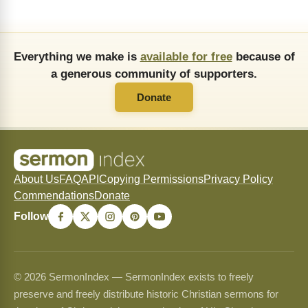
Everything we make is
available for free
because of
a generous community of supporters.
Donate
About Us
FAQ
API
Copying Permissions
Privacy Policy
Commendations
Donate
Follow
© 2026 SermonIndex — SermonIndex exists to freely
preserve and freely distribute historic Christian sermons for