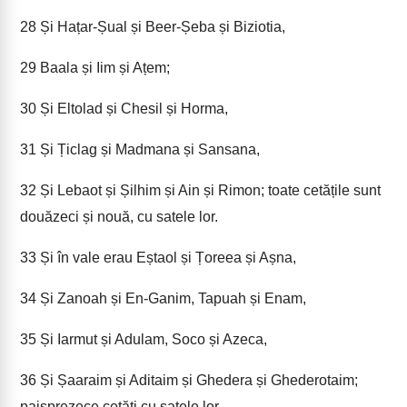
28
Și Hațar-Șual și Beer-Șeba și Biziotia,
29
Baala și Iim și Ațem;
30
Și Eltolad și Chesil și Horma,
31
Și Țiclag și Madmana și Sansana,
32
Și Lebaot și Șilhim și Ain și Rimon; toate cetățile sunt
douăzeci și nouă, cu satele lor.
33
Și în vale erau Eștaol și Țoreea și Așna,
34
Și Zanoah și En-Ganim, Tapuah și Enam,
35
Și Iarmut și Adulam, Soco și Azeca,
36
Și Șaaraim și Aditaim și Ghedera și Ghederotaim;
paisprezece cetăți cu satele lor.