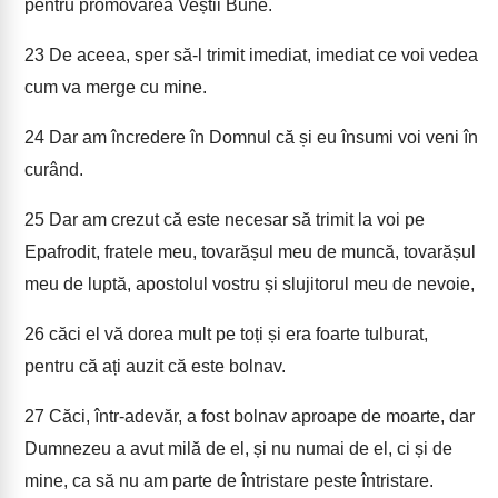
pentru promovarea Veștii Bune.
23
De aceea, sper să-l trimit imediat, imediat ce voi vedea
cum va merge cu mine.
24
Dar am încredere în Domnul că și eu însumi voi veni în
curând.
25
Dar am crezut că este necesar să trimit la voi pe
Epafrodit, fratele meu, tovarășul meu de muncă, tovarășul
meu de luptă, apostolul vostru și slujitorul meu de nevoie,
26
căci el vă dorea mult pe toți și era foarte tulburat,
pentru că ați auzit că este bolnav.
27
Căci, într-adevăr, a fost bolnav aproape de moarte, dar
Dumnezeu a avut milă de el, și nu numai de el, ci și de
mine, ca să nu am parte de întristare peste întristare.