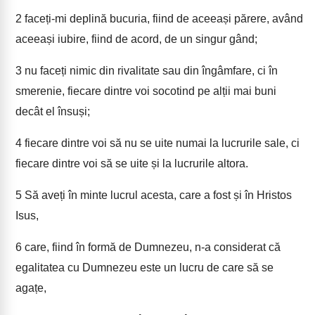
2
faceți-mi deplină bucuria, fiind de aceeași părere, având
aceeași iubire, fiind de acord, de un singur gând;
3
nu faceți nimic din rivalitate sau din îngâmfare, ci în
smerenie, fiecare dintre voi socotind pe alții mai buni
decât el însuși;
4
fiecare dintre voi să nu se uite numai la lucrurile sale, ci
fiecare dintre voi să se uite și la lucrurile altora.
5
Să aveți în minte lucrul acesta, care a fost și în Hristos
Isus,
6
care, fiind în formă de Dumnezeu, n-a considerat că
egalitatea cu Dumnezeu este un lucru de care să se
agațe,