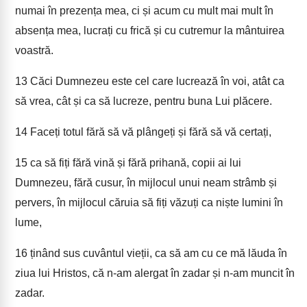
numai în prezența mea, ci și acum cu mult mai mult în
absența mea, lucrați cu frică și cu cutremur la mântuirea
voastră.
13
Căci Dumnezeu este cel care lucrează în voi, atât ca
să vrea, cât și ca să lucreze, pentru buna Lui plăcere.
14
Faceți totul fără să vă plângeți și fără să vă certați,
15
ca să fiți fără vină și fără prihană, copii ai lui
Dumnezeu, fără cusur, în mijlocul unui neam strâmb și
pervers, în mijlocul căruia să fiți văzuți ca niște lumini în
lume,
16
ținând sus cuvântul vieții, ca să am cu ce mă lăuda în
ziua lui Hristos, că n-am alergat în zadar și n-am muncit în
zadar.