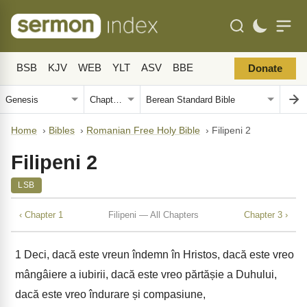
BSB
KJV
WEB
YLT
ASV
BBE
Donate
Home
›
Bibles
›
Romanian Free Holy Bible
›
Filipeni 2
Filipeni 2
LSB
‹ Chapter 1
Filipeni — All Chapters
Chapter 3 ›
1
Deci, dacă este vreun îndemn în Hristos, dacă este vreo
mângâiere a iubirii, dacă este vreo părtășie a Duhului,
dacă este vreo îndurare și compasiune,