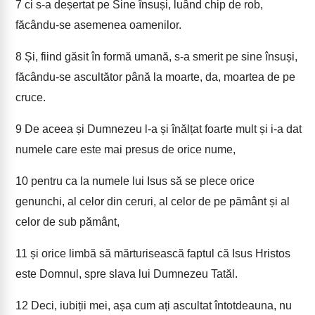
7
ci s-a deșertat pe Sine însuși, luând chip de rob,
făcându-se asemenea oamenilor.
8
Și, fiind găsit în formă umană, s-a smerit pe sine însuși,
făcându-se ascultător până la moarte, da, moartea de pe
cruce.
9
De aceea și Dumnezeu l-a și înălțat foarte mult și i-a dat
numele care este mai presus de orice nume,
10
pentru ca la numele lui Isus să se plece orice
genunchi, al celor din ceruri, al celor de pe pământ și al
celor de sub pământ,
11
și orice limbă să mărturisească faptul că Isus Hristos
este Domnul, spre slava lui Dumnezeu Tatăl.
12
Deci, iubiții mei, așa cum ați ascultat întotdeauna, nu