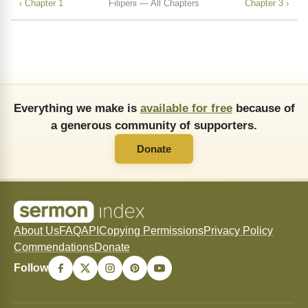
‹ Chapter 1
Filipeni — All Chapters
Chapter 3 ›
Everything we make is
available for free
because of
a generous community of supporters.
Donate
About Us
FAQ
API
Copying Permissions
Privacy Policy
Commendations
Donate
Follow