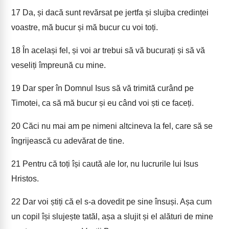
17
Da, și dacă sunt revărsat pe jertfa și slujba credinței
voastre, mă bucur și mă bucur cu voi toți.
18
În același fel, și voi ar trebui să vă bucurați și să vă
veseliți împreună cu mine.
19
Dar sper în Domnul Isus să vă trimită curând pe
Timotei, ca să mă bucur și eu când voi ști ce faceți.
20
Căci nu mai am pe nimeni altcineva la fel, care să se
îngrijească cu adevărat de tine.
21
Pentru că toți își caută ale lor, nu lucrurile lui Isus
Hristos.
22
Dar voi știți că el s-a dovedit pe sine însuși. Așa cum
un copil își slujește tatăl, așa a slujit și el alături de mine