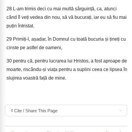
28
L-am trimis deci cu mai multă sârguință, ca, atunci
când îl veți vedea din nou, să vă bucurați, iar eu să fiu mai
puțin întristat.
29
Primiți-l, așadar, în Domnul cu toată bucuria și țineți cu
cinste pe astfel de oameni,
30
pentru că, pentru lucrarea lui Hristos, a fost aproape de
moarte, riscându-și viața pentru a suplini ceea ce lipsea în
slujirea voastră față de mine.
Cite / Share This Page