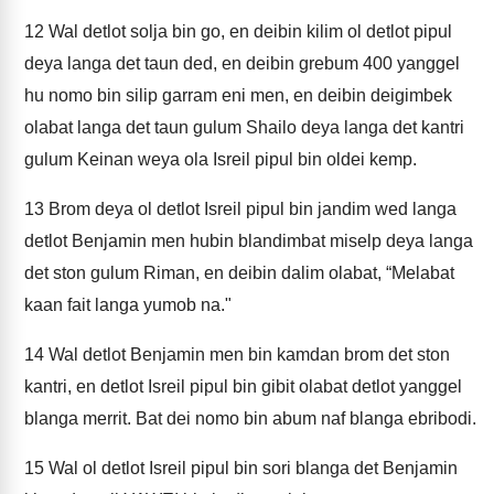
12
Wal detlot solja bin go, en deibin kilim ol detlot pipul
deya langa det taun ded, en deibin grebum 400 yanggel
hu nomo bin silip garram eni men, en deibin deigimbek
olabat langa det taun gulum Shailo deya langa det kantri
gulum Keinan weya ola Isreil pipul bin oldei kemp.
13
Brom deya ol detlot Isreil pipul bin jandim wed langa
detlot Benjamin men hubin blandimbat miselp deya langa
det ston gulum Riman, en deibin dalim olabat, “Melabat
kaan fait langa yumob na."
14
Wal detlot Benjamin men bin kamdan brom det ston
kantri, en detlot Isreil pipul bin gibit olabat detlot yanggel
blanga merrit. Bat dei nomo bin abum naf blanga ebribodi.
15
Wal ol detlot Isreil pipul bin sori blanga det Benjamin