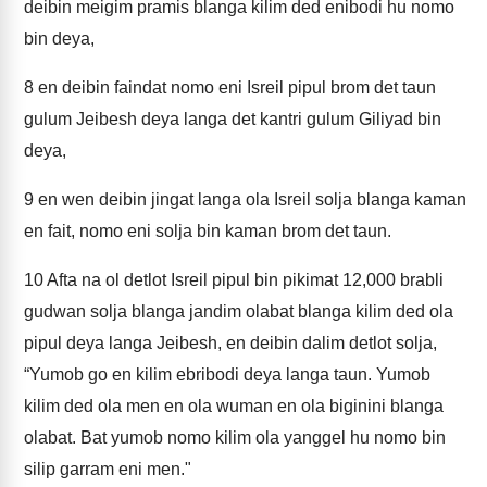
deibin meigim pramis blanga kilim ded enibodi hu nomo
bin deya,
8
en deibin faindat nomo eni Isreil pipul brom det taun
gulum Jeibesh deya langa det kantri gulum Giliyad bin
deya,
9
en wen deibin jingat langa ola Isreil solja blanga kaman
en fait, nomo eni solja bin kaman brom det taun.
10
Afta na ol detlot Isreil pipul bin pikimat 12,000 brabli
gudwan solja blanga jandim olabat blanga kilim ded ola
pipul deya langa Jeibesh, en deibin dalim detlot solja,
“Yumob go en kilim ebribodi deya langa taun. Yumob
kilim ded ola men en ola wuman en ola biginini blanga
olabat. Bat yumob nomo kilim ola yanggel hu nomo bin
silip garram eni men."