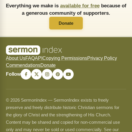
Everything we make is
available for free
because of
a generous community of supporters.
Donate
About Us
FAQ
API
Copying Permissions
Privacy Policy
Commendations
Donate
Follow
© 2026 SermonIndex — SermonIndex exists to freely
preserve and freely distribute historic Christian sermons for
the glory of Christ and the strengthening of His Church.
Content may be shared and copied for non-commercial use
only and may never be sold or used commercially. See our