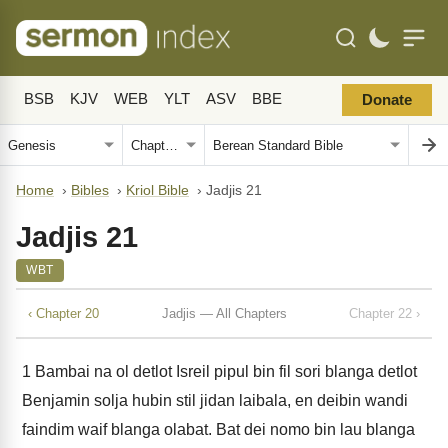
BSB
KJV
WEB
YLT
ASV
BBE
Donate
Home
›
Bibles
›
Kriol Bible
›
Jadjis 21
Jadjis 21
WBT
‹ Chapter 20
Jadjis — All Chapters
Chapter 22 ›
1
Bambai na ol detlot Isreil pipul bin fil sori blanga detlot
Benjamin solja hubin stil jidan laibala, en deibin wandi
faindim waif blanga olabat. Bat dei nomo bin lau blanga