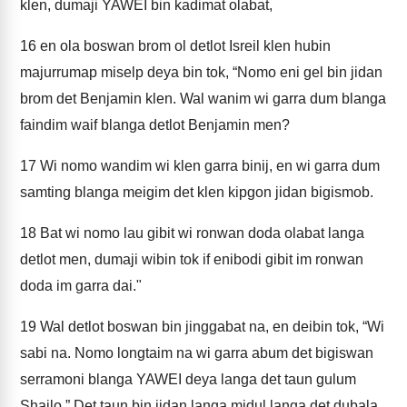
klen, dumaji YAWEI bin kadimat olabat,
16
en ola boswan brom ol detlot Isreil klen hubin
majurrumap miselp deya bin tok, “Nomo eni gel bin jidan
brom det Benjamin klen. Wal wanim wi garra dum blanga
faindim waif blanga detlot Benjamin men?
17
Wi nomo wandim wi klen garra binij, en wi garra dum
samting blanga meigim det klen kipgon jidan bigismob.
18
Bat wi nomo lau gibit wi ronwan doda olabat langa
detlot men, dumaji wibin tok if enibodi gibit im ronwan
doda im garra dai."
19
Wal detlot boswan bin jinggabat na, en deibin tok, “Wi
sabi na. Nomo longtaim na wi garra abum det bigiswan
serramoni blanga YAWEI deya langa det taun gulum
Shailo.” Det taun bin jidan langa midul langa det dubala