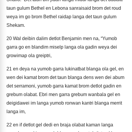
taun gulum Bethel en Lebona sanraisaid brom det roud
weya im go brom Bethel raidap langa det taun gulum
Shekam.
20
Wal deibin dalim detlot Benjamin men na, “Yumob
garra go en blandim miselp langa ola gadin weya dei
growimap ola greiptri,
21
en deya na yumob garra lukinatbat blanga ola gel, en
wen dei kamat brom det taun blanga dens wen dei abum
det serramoni, yumob garra kamat brom detlot gadin en
grebum olabat. Ebri men garra grebum wanbala gel en
deigidawei im langa yumob ronwan kantri blanga merrit
langa im,
22
en if detlot gel dedi en braja olabat kaman langa