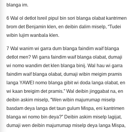
blanga im.
6
Wal ol detlot Isreil pipul bin sori blanga olabat kantrimen
brom det Benjamin klen, en deibin dalim miselp, “Tudei
wibin lujim wanbala klen.
7
Wal wanim wi garra dum blanga faindim waif blanga
detlot men? Wi garra faindim waif blanga olabat, dumaji
wi nomo wandim det klen blanga binij. Wal hau wi garra
faindim waif blanga olabat, dumaji wibin meigim pramis
langa YAWEI nomo blanga gibit wi doda langa olabat, en
wi kaan breigim det pramis.” Wal deibin jinggabat na, en
deibin askim miselp, “Wen wibin majurrumap miselp
basdam deya langa det taun gulum Mispa, eni kantrimen
blanga wi nomo bin deya?” Deibin askim miselp lagijat,
dumaji wen deibin majurrumap miselp deya langa Mispa,