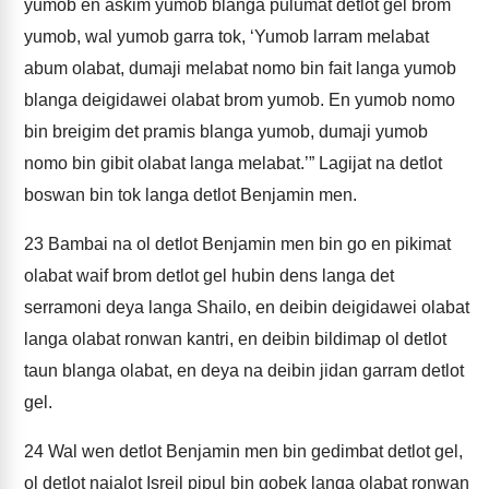
yumob en askim yumob blanga pulumat detlot gel brom
yumob, wal yumob garra tok, ‘Yumob larram melabat
abum olabat, dumaji melabat nomo bin fait langa yumob
blanga deigidawei olabat brom yumob. En yumob nomo
bin breigim det pramis blanga yumob, dumaji yumob
nomo bin gibit olabat langa melabat.’” Lagijat na detlot
boswan bin tok langa detlot Benjamin men.
23
Bambai na ol detlot Benjamin men bin go en pikimat
olabat waif brom detlot gel hubin dens langa det
serramoni deya langa Shailo, en deibin deigidawei olabat
langa olabat ronwan kantri, en deibin bildimap ol detlot
taun blanga olabat, en deya na deibin jidan garram detlot
gel.
24
Wal wen detlot Benjamin men bin gedimbat detlot gel,
ol detlot najalot Isreil pipul bin gobek langa olabat ronwan