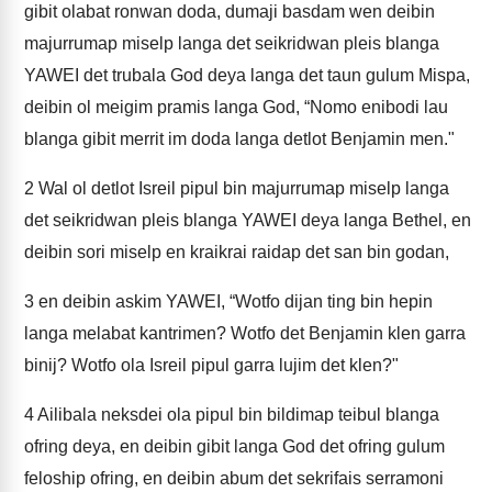
gibit olabat ronwan doda, dumaji basdam wen deibin
majurrumap miselp langa det seikridwan pleis blanga
YAWEI det trubala God deya langa det taun gulum Mispa,
deibin ol meigim pramis langa God, “Nomo enibodi lau
blanga gibit merrit im doda langa detlot Benjamin men."
2
Wal ol detlot Isreil pipul bin majurrumap miselp langa
det seikridwan pleis blanga YAWEI deya langa Bethel, en
deibin sori miselp en kraikrai raidap det san bin godan,
3
en deibin askim YAWEI, “Wotfo dijan ting bin hepin
langa melabat kantrimen? Wotfo det Benjamin klen garra
binij? Wotfo ola Isreil pipul garra lujim det klen?"
4
Ailibala neksdei ola pipul bin bildimap teibul blanga
ofring deya, en deibin gibit langa God det ofring gulum
feloship ofring, en deibin abum det sekrifais serramoni