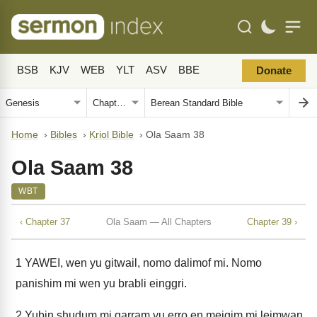
BSB
KJV
WEB
YLT
ASV
BBE
Donate
Home
›
Bibles
›
Kriol Bible
›
Ola Saam 38
Ola Saam 38
WBT
‹ Chapter 37
Ola Saam — All Chapters
Chapter 39 ›
1
YAWEI, wen yu gitwail, nomo dalimof mi. Nomo
panishim mi wen yu brabli einggri.
2
Yubin shudum mi garram yu erro en meigim mi leimwan.