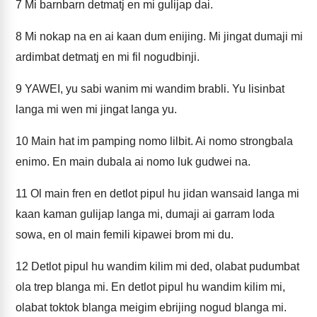
7
Mi barnbarn detmatj en mi gulijap dai.
8
Mi nokap na en ai kaan dum enijing. Mi jingat dumaji mi
ardimbat detmatj en mi fil nogudbinji.
9
YAWEI, yu sabi wanim mi wandim brabli. Yu lisinbat
langa mi wen mi jingat langa yu.
10
Main hat im pamping nomo lilbit. Ai nomo strongbala
enimo. En main dubala ai nomo luk gudwei na.
11
Ol main fren en detlot pipul hu jidan wansaid langa mi
kaan kaman gulijap langa mi, dumaji ai garram loda
sowa, en ol main femili kipawei brom mi du.
12
Detlot pipul hu wandim kilim mi ded, olabat pudumbat
ola trep blanga mi. En detlot pipul hu wandim kilim mi,
olabat toktok blanga meigim ebrijing nogud blanga mi.