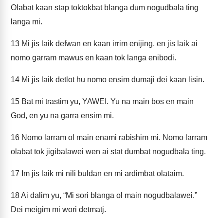
Olabat kaan stap toktokbat blanga dum nogudbala ting
langa mi.
13
Mi jis laik defwan en kaan irrim enijing, en jis laik ai
nomo garram mawus en kaan tok langa enibodi.
14
Mi jis laik detlot hu nomo ensim dumaji dei kaan lisin.
15
Bat mi trastim yu, YAWEI. Yu na main bos en main
God, en yu na garra ensim mi.
16
Nomo larram ol main enami rabishim mi. Nomo larram
olabat tok jigibalawei wen ai stat dumbat nogudbala ting.
17
Im jis laik mi nili buldan en mi ardimbat olataim.
18
Ai dalim yu, “Mi sori blanga ol main nogudbalawei.”
Dei meigim mi wori detmatj.