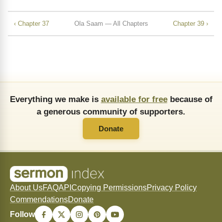
‹ Chapter 37
Ola Saam — All Chapters
Chapter 39 ›
Everything we make is
available for free
because of
a generous community of supporters.
Donate
About Us
FAQ
API
Copying Permissions
Privacy Policy
Commendations
Donate
Follow