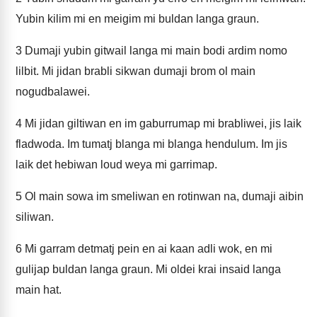
Yubin kilim mi en meigim mi buldan langa graun.
3
Dumaji yubin gitwail langa mi main bodi ardim nomo
lilbit. Mi jidan brabli sikwan dumaji brom ol main
nogudbalawei.
4
Mi jidan giltiwan en im gaburrumap mi brabliwei, jis laik
fladwoda. Im tumatj blanga mi blanga hendulum. Im jis
laik det hebiwan loud weya mi garrimap.
5
Ol main sowa im smeliwan en rotinwan na, dumaji aibin
siliwan.
6
Mi garram detmatj pein en ai kaan adli wok, en mi
gulijap buldan langa graun. Mi oldei krai insaid langa
main hat.