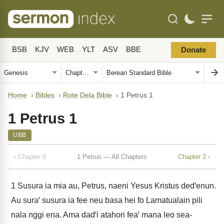
BSB
KJV
WEB
YLT
ASV
BBE
Donate
Home
›
Bibles
›
Rote Dela Bible
›
1 Petrus 1
1 Petrus 1
UBB
‹ Chapter 0
1 Petrus — All Chapters
Chapter 2 ›
1
Susura ia mia au, Petrus, naeni Yesus Kristus dedꞌenun.
Au suraꞌ susura ia fee neu basa hei fo Lamatualain pili
nala nggi ena. Ama dadꞌi atahori feaꞌ mana leo sea-