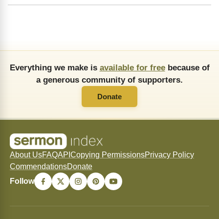
Everything we make is
available for free
because of
a generous community of supporters.
Donate
About Us
FAQ
API
Copying Permissions
Privacy Policy
Commendations
Donate
Follow