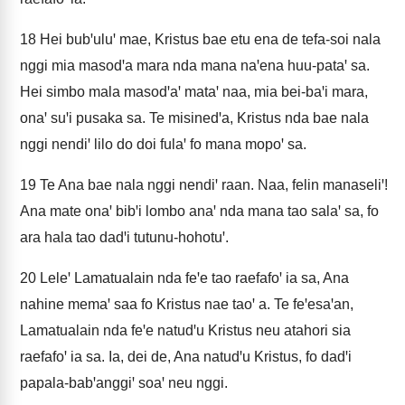
18
Hei bubꞌuluꞌ mae, Kristus bae etu ena de tefa-soi nala
nggi mia masodꞌa mara nda mana naꞌena huu-pataꞌ sa.
Hei simbo mala masodꞌaꞌ mataꞌ naa, mia bei-baꞌi mara,
onaꞌ suꞌi pusaka sa. Te misinedꞌa, Kristus nda bae nala
nggi nendiꞌ lilo do doi fulaꞌ fo mana mopoꞌ sa.
19
Te Ana bae nala nggi nendiꞌ raan. Naa, felin manaseliꞌ!
Ana mate onaꞌ bibꞌi lombo anaꞌ nda mana tao salaꞌ sa, fo
ara hala tao dadꞌi tutunu-hohotuꞌ.
20
Leleꞌ Lamatualain nda feꞌe tao raefafoꞌ ia sa, Ana
nahine memaꞌ saa fo Kristus nae taoꞌ a. Te feꞌesaꞌan,
Lamatualain nda feꞌe natudꞌu Kristus neu atahori sia
raefafoꞌ ia sa. Ia, dei de, Ana natudꞌu Kristus, fo dadꞌi
papala-babꞌanggiꞌ soaꞌ neu nggi.