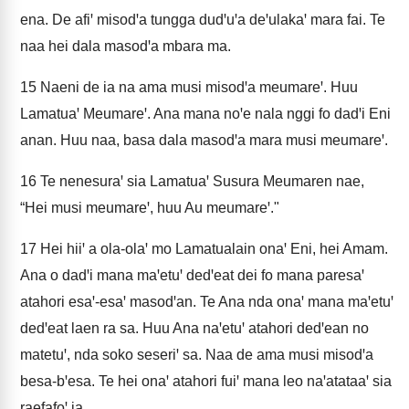
ena. De afiꞌ misodꞌa tungga dudꞌuꞌa deꞌulakaꞌ mara fai. Te
naa hei dala masodꞌa mbara ma.
15
Naeni de ia na ama musi misodꞌa meumareꞌ. Huu
Lamatuaꞌ Meumareꞌ. Ana mana noꞌe nala nggi fo dadꞌi Eni
anan. Huu naa, basa dala masodꞌa mara musi meumareꞌ.
16
Te nenesuraꞌ sia Lamatuaꞌ Susura Meumaren nae,
“Hei musi meumareꞌ, huu Au meumareꞌ."
17
Hei hiiꞌ a ola-olaꞌ mo Lamatualain onaꞌ Eni, hei Amam.
Ana o dadꞌi mana maꞌetuꞌ dedꞌeat dei fo mana paresaꞌ
atahori esaꞌ-esaꞌ masodꞌan. Te Ana nda onaꞌ mana maꞌetuꞌ
dedꞌeat laen ra sa. Huu Ana naꞌetuꞌ atahori dedꞌean no
matetuꞌ, nda soko seseriꞌ sa. Naa de ama musi misodꞌa
besa-bꞌesa. Te hei onaꞌ atahori fuiꞌ mana leo naꞌatataaꞌ sia
raefafoꞌ ia.