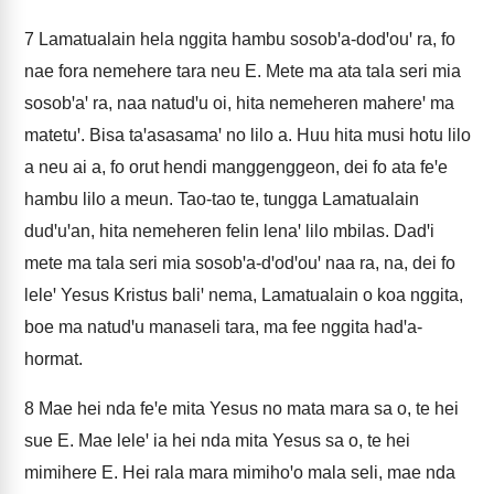
7
Lamatualain hela nggita hambu sosobꞌa-dodꞌouꞌ ra, fo
nae fora nemehere tara neu E. Mete ma ata tala seri mia
sosobꞌaꞌ ra, naa natudꞌu oi, hita nemeheren mahereꞌ ma
matetuꞌ. Bisa taꞌasasamaꞌ no lilo a. Huu hita musi hotu lilo
a neu ai a, fo orut hendi manggenggeon, dei fo ata feꞌe
hambu lilo a meun. Tao-tao te, tungga Lamatualain
dudꞌuꞌan, hita nemeheren felin lenaꞌ lilo mbilas. Dadꞌi
mete ma tala seri mia sosobꞌa-dꞌodꞌouꞌ naa ra, na, dei fo
leleꞌ Yesus Kristus baliꞌ nema, Lamatualain o koa nggita,
boe ma natudꞌu manaseli tara, ma fee nggita hadꞌa-
hormat.
8
Mae hei nda feꞌe mita Yesus no mata mara sa o, te hei
sue E. Mae leleꞌ ia hei nda mita Yesus sa o, te hei
mimihere E. Hei rala mara mimihoꞌo mala seli, mae nda