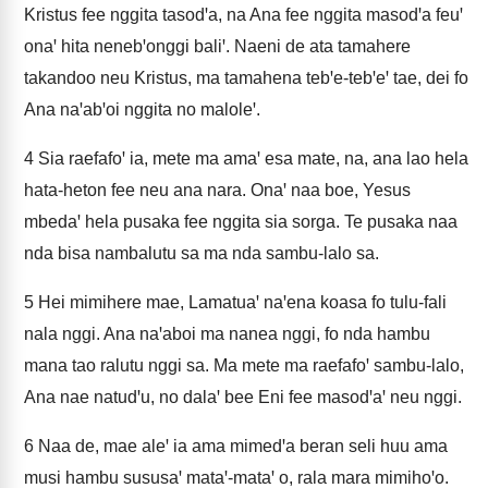
Kristus fee nggita tasodꞌa, na Ana fee nggita masodꞌa feuꞌ
onaꞌ hita nenebꞌonggi baliꞌ. Naeni de ata tamahere
takandoo neu Kristus, ma tamahena tebꞌe-tebꞌeꞌ tae, dei fo
Ana naꞌabꞌoi nggita no maloleꞌ.
4
Sia raefafoꞌ ia, mete ma amaꞌ esa mate, na, ana lao hela
hata-heton fee neu ana nara. Onaꞌ naa boe, Yesus
mbedaꞌ hela pusaka fee nggita sia sorga. Te pusaka naa
nda bisa nambalutu sa ma nda sambu-lalo sa.
5
Hei mimihere mae, Lamatuaꞌ naꞌena koasa fo tulu-fali
nala nggi. Ana naꞌaboi ma nanea nggi, fo nda hambu
mana tao ralutu nggi sa. Ma mete ma raefafoꞌ sambu-lalo,
Ana nae natudꞌu, no dalaꞌ bee Eni fee masodꞌaꞌ neu nggi.
6
Naa de, mae aleꞌ ia ama mimedꞌa beran seli huu ama
musi hambu sususaꞌ mataꞌ-mataꞌ o, rala mara mimihoꞌo.