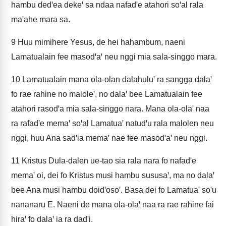
hambu dedꞌea dekeꞌ sa ndaa nafadꞌe atahori soꞌal rala
maꞌahe mara sa.
9
Huu mimihere Yesus, de hei hahambum, naeni
Lamatualain fee masodꞌaꞌ neu nggi mia sala-singgo mara.
10
Lamatualain mana ola-olan dalahuluꞌ ra sangga dalaꞌ
fo rae rahine no maloleꞌ, no dalaꞌ bee Lamatualain fee
atahori rasodꞌa mia sala-singgo nara. Mana ola-olaꞌ naa
ra rafadꞌe memaꞌ soꞌal Lamatuaꞌ natudꞌu rala malolen neu
nggi, huu Ana sadꞌia memaꞌ nae fee masodꞌaꞌ neu nggi.
11
Kristus Dula-dalen ue-tao sia rala nara fo nafadꞌe
memaꞌ oi, dei fo Kristus musi hambu sususaꞌ, ma no dalaꞌ
bee Ana musi hambu doidꞌosoꞌ. Basa dei fo Lamatuaꞌ soꞌu
nananaru E. Naeni de mana ola-olaꞌ naa ra rae rahine fai
hiraꞌ fo dalaꞌ ia ra dadꞌi.