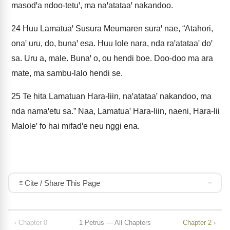
masodꞌa ndoo-tetuꞌ, ma naꞌatataaꞌ nakandoo.
24
Huu Lamatuaꞌ Susura Meumaren suraꞌ nae, “Atahori,
onaꞌ uru, do, bunaꞌ esa. Huu lole nara, nda raꞌatataaꞌ doꞌ
sa. Uru a, male. Bunaꞌ o, ou hendi boe. Doo-doo ma ara
mate, ma sambu-lalo hendi se.
25
Te hita Lamatuan Hara-liin, naꞌatataaꞌ nakandoo, ma
nda namaꞌetu sa.” Naa, Lamatuaꞌ Hara-liin, naeni, Hara-lii
Maloleꞌ fo hai mifadꞌe neu nggi ena.
Cite / Share This Page
‹ Chapter 0
1 Petrus — All Chapters
Chapter 2 ›