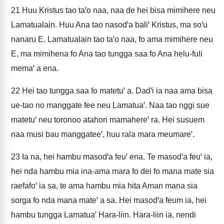
21
Huu Kristus tao taꞌo naa, naa de hei bisa mimihere neu
Lamatualain. Huu Ana tao nasodꞌa baliꞌ Kristus, ma soꞌu
nanaru E. Lamatualain tao taꞌo naa, fo ama mimihere neu
E, ma mimihena fo Ana tao tungga saa fo Ana helu-fuli
memaꞌ a ena.
22
Hei tao tungga saa fo matetuꞌ a. Dadꞌi ia naa ama bisa
ue-tao no manggate fee neu Lamatuaꞌ. Naa tao nggi sue
matetuꞌ neu toronoo atahori mamahereꞌ ra. Hei susuem
naa musi bau manggateeꞌ, huu rala mara meumareꞌ.
23
Ia na, hei hambu masodꞌa feuꞌ ena. Te masodꞌa feuꞌ ia,
hei nda hambu mia ina-ama mara fo dei fo mana mate sia
raefafoꞌ ia sa, te ama hambu mia hita Aman mana sia
sorga fo nda mana mateꞌ a sa. Hei masodꞌa feum ia, hei
hambu tungga Lamatuaꞌ Hara-liin. Hara-liin ia, nendi