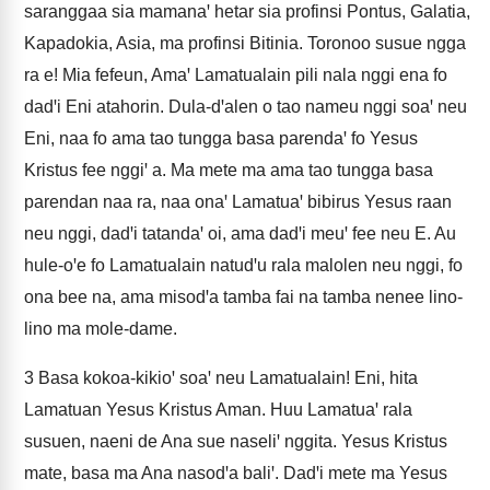
saranggaa sia mamanaꞌ hetar sia profinsi Pontus, Galatia,
Kapadokia, Asia, ma profinsi Bitinia. Toronoo susue ngga
ra e! Mia fefeun, Amaꞌ Lamatualain pili nala nggi ena fo
dadꞌi Eni atahorin. Dula-dꞌalen o tao nameu nggi soaꞌ neu
Eni, naa fo ama tao tungga basa parendaꞌ fo Yesus
Kristus fee nggiꞌ a. Ma mete ma ama tao tungga basa
parendan naa ra, naa onaꞌ Lamatuaꞌ bibirus Yesus raan
neu nggi, dadꞌi tatandaꞌ oi, ama dadꞌi meuꞌ fee neu E. Au
hule-oꞌe fo Lamatualain natudꞌu rala malolen neu nggi, fo
ona bee na, ama misodꞌa tamba fai na tamba nenee lino-
lino ma mole-dame.
3
Basa kokoa-kikioꞌ soaꞌ neu Lamatualain! Eni, hita
Lamatuan Yesus Kristus Aman. Huu Lamatuaꞌ rala
susuen, naeni de Ana sue naseliꞌ nggita. Yesus Kristus
mate, basa ma Ana nasodꞌa baliꞌ. Dadꞌi mete ma Yesus