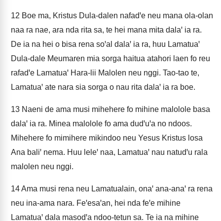
12
Boe ma, Kristus Dula-dalen nafadꞌe neu mana ola-olan
naa ra nae, ara nda rita sa, te hei mana mita dalaꞌ ia ra.
De ia na hei o bisa rena soꞌal dalaꞌ ia ra, huu Lamatuaꞌ
Dula-dale Meumaren mia sorga haitua atahori laen fo reu
rafadꞌe Lamatuaꞌ Hara-lii Malolen neu nggi. Tao-tao te,
Lamatuaꞌ ate nara sia sorga o nau rita dalaꞌ ia ra boe.
13
Naeni de ama musi mihehere fo mihine malolole basa
dalaꞌ ia ra. Minea malolole fo ama dudꞌuꞌa no ndoos.
Mihehere fo mimihere mikindoo neu Yesus Kristus losa
Ana baliꞌ nema. Huu leleꞌ naa, Lamatuaꞌ nau natudꞌu rala
malolen neu nggi.
14
Ama musi rena neu Lamatualain, onaꞌ ana-anaꞌ ra rena
neu ina-ama nara. Feꞌesaꞌan, hei nda feꞌe mihine
Lamatuaꞌ dala masodꞌa ndoo-tetun sa. Te ia na mihine