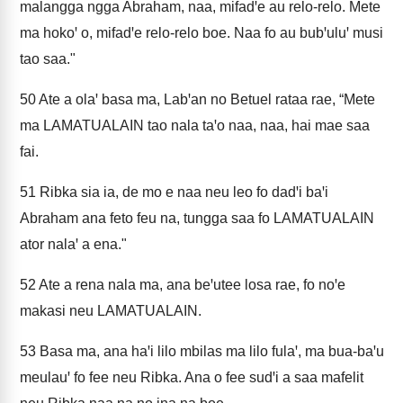
malangga ngga Abraham, naa, mifadꞌe au relo-relo. Mete
ma hokoꞌ o, mifadꞌe relo-relo boe. Naa fo au bubꞌuluꞌ musi
tao saa."
50
Ate a olaꞌ basa ma, Labꞌan no Betuel rataa rae, “Mete
ma LAMATUALAIN tao nala taꞌo naa, naa, hai mae saa
fai.
51
Ribka sia ia, de mo e naa neu leo fo dadꞌi baꞌi
Abraham ana feto feu na, tungga saa fo LAMATUALAIN
ator nalaꞌ a ena."
52
Ate a rena nala ma, ana beꞌutee losa rae, fo noꞌe
makasi neu LAMATUALAIN.
53
Basa ma, ana haꞌi lilo mbilas ma lilo fulaꞌ, ma bua-baꞌu
meulauꞌ fo fee neu Ribka. Ana o fee sudꞌi a saa mafelit