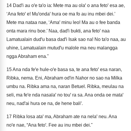
14
Dadꞌi au oꞌe taꞌo ia: Mete ma au olaꞌ o ana fetoꞌ esa ae,
‘Ana fetoꞌ e! Muꞌondaꞌ hura oe ma fo au inu mbei dei.’
Mete ma nataa nae, ‘Amaꞌ minu leo! Ma au o fee banda
onta mara rinu boe.’ Naa, dadꞌi bukti, ana fetoꞌ naa
Lamatualain dudꞌu basa dadꞌi Isak sao na! No taꞌo naa, au
uhine, Lamatualain mutudꞌu malole ma neu malangga
ngga Abraham ena."
15
Ana nda feꞌe hule-oꞌe basa sa, te ana fetoꞌ esa naran,
Ribka, nema. Eni, Abraham odꞌin Nahor no sao na Milka
umbu na. Ribka ama na, naran Betuel. Ribka, meulau na
seli, ma feꞌe nda nasalaꞌ no touꞌ ra sa. Ana onda oe mataꞌ
neu, nadꞌai hura oe na, de hene baliꞌ.
17
Ribka losa ataꞌ ma, Abraham ate na nelaꞌ neu. Ana
noꞌe nae, “Ana fetoꞌ. Fee au inu mbei dei."