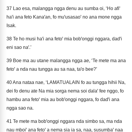
37
Lao esa, malangga ngga denu au sumba oi, ‘Ho afiꞌ
haꞌi ana feto Kanaꞌan, fo muꞌusasaoꞌ no ana mone ngga
Isak.
38
Te ho musi haꞌi ana fetoꞌ mia bobꞌonggi nggara, dadꞌi
eni sao naꞌ.’
39
Boe ma au utane malangga ngga ae, ‘Te mete ma ana
fetoꞌ a nda nau tungga au sa naa, taꞌo bee?’
40
Ana nataa nae, ‘LAMATUALAIN fo au tungga hihii Na,
dei fo denu ate Na mia sorga nema soi dalaꞌ fee nggo, fo
hambu ana fetoꞌ mia au bobꞌonggi nggara, fo dadꞌi ana
ngga sao na.
41
Te mete ma bobꞌonggi nggara nda simbo sa, ma nda
nau mboiꞌ ana fetoꞌ a nema sia ia sa, naa, susumbaꞌ naa