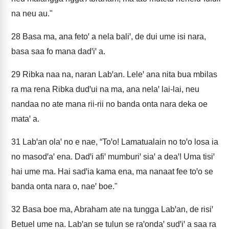
na neu au."
28
Basa ma, ana fetoꞌ a nela baliꞌ, de dui ume isi nara,
basa saa fo mana dadꞌiꞌ a.
29
Ribka naa na, naran Labꞌan. Leleꞌ ana nita bua mbilas
ra ma rena Ribka dudꞌui na ma, ana nelaꞌ lai-lai, neu
nandaa no ate mana rii-rii no banda onta nara deka oe
mataꞌ a.
31
Labꞌan olaꞌ no e nae, “Toꞌo! Lamatualain no toꞌo losa ia
no masodꞌaꞌ ena. Dadꞌi afiꞌ mumburiꞌ siaꞌ a deaꞌ! Uma tisiꞌ
hai ume ma. Hai sadꞌia kama ena, ma nanaat fee toꞌo se
banda onta nara o, naeꞌ boe."
32
Basa boe ma, Abraham ate na tungga Labꞌan, de risiꞌ
Betuel ume na. Labꞌan se tulun se raꞌondaꞌ sudꞌiꞌ a saa ra