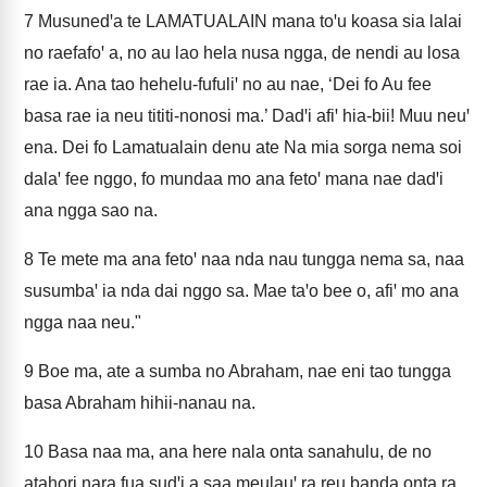
7
Musunedꞌa te LAMATUALAIN mana toꞌu koasa sia lalai
no raefafoꞌ a, no au lao hela nusa ngga, de nendi au losa
rae ia. Ana tao hehelu-fufuliꞌ no au nae, ‘Dei fo Au fee
basa rae ia neu tititi-nonosi ma.’ Dadꞌi afiꞌ hia-bii! Muu neuꞌ
ena. Dei fo Lamatualain denu ate Na mia sorga nema soi
dalaꞌ fee nggo, fo mundaa mo ana fetoꞌ mana nae dadꞌi
ana ngga sao na.
8
Te mete ma ana fetoꞌ naa nda nau tungga nema sa, naa
susumbaꞌ ia nda dai nggo sa. Mae taꞌo bee o, afiꞌ mo ana
ngga naa neu."
9
Boe ma, ate a sumba no Abraham, nae eni tao tungga
basa Abraham hihii-nanau na.
10
Basa naa ma, ana here nala onta sanahulu, de no
atahori nara fua sudꞌi a saa meulauꞌ ra reu banda onta ra