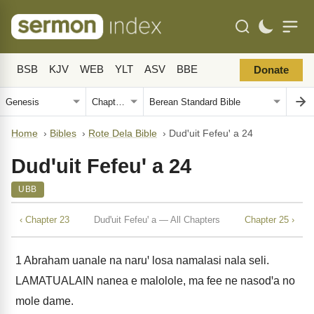
BSB
KJV
WEB
YLT
ASV
BBE
Donate
Home
›
Bibles
›
Rote Dela Bible
›
Dudꞌuit Fefeuꞌ a 24
Dudꞌuit Fefeuꞌ a 24
UBB
‹ Chapter 23
Dudꞌuit Fefeuꞌ a — All Chapters
Chapter 25 ›
1
Abraham uanale na naruꞌ losa namalasi nala seli.
LAMATUALAIN nanea e malolole, ma fee ne nasodꞌa no
mole dame.