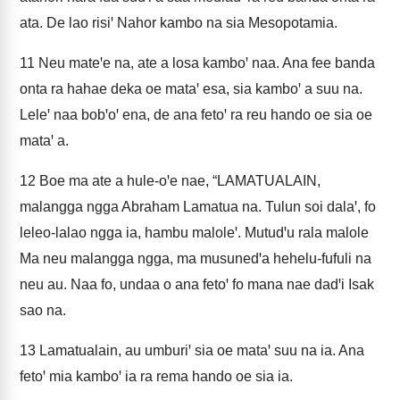
ata. De lao risiꞌ Nahor kambo na sia Mesopotamia.
11
Neu mateꞌe na, ate a losa kamboꞌ naa. Ana fee banda
onta ra hahae deka oe mataꞌ esa, sia kamboꞌ a suu na.
Leleꞌ naa bobꞌoꞌ ena, de ana fetoꞌ ra reu hando oe sia oe
mataꞌ a.
12
Boe ma ate a hule-oꞌe nae, “LAMATUALAIN,
malangga ngga Abraham Lamatua na. Tulun soi dalaꞌ, fo
leleo-lalao ngga ia, hambu maloleꞌ. Mutudꞌu rala malole
Ma neu malangga ngga, ma musunedꞌa hehelu-fufuli na
neu au. Naa fo, undaa o ana fetoꞌ fo mana nae dadꞌi Isak
sao na.
13
Lamatualain, au umburiꞌ sia oe mataꞌ suu na ia. Ana
fetoꞌ mia kamboꞌ ia ra rema hando oe sia ia.