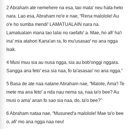
2
Abraham ate nemehere na esa, tao mataꞌ neu hata-heto
nara. Lao esa, Abraham noꞌe e nae, “Rena malolole! Au
oꞌe ho sumba mendiꞌ LAMATUALAIN nara na.
Lamatualain mana tao lalai no raefafoꞌ a. Mae, ho afiꞌ haꞌi
inaꞌ mia atahori Kanaꞌan ra, fo muꞌusasaoꞌ no ana ngga
Isak.
4
Musi muu sia au nusa ngga, sia au bobꞌonggi nggara.
Sangga ana fetoꞌ esa sia naa, fo taꞌasasaoꞌ no ana ngga."
5
Basa de ate naa natane Abraham nae, “Malole, Amaꞌ! Te
mete ma ana fetoꞌ a nda nau nema sa, naa taꞌo bee? Au
musi o amaꞌ anan fo sao sia naa, do, taꞌo bee?"
6
Abraham nataa nae, “Musunedꞌa malolole! Mae taꞌo bee
o, afiꞌ mo ana ngga naa neu!