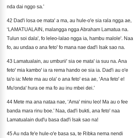
nda dai nggo sa.’
42
Dadꞌi losa oe mataꞌ a ma, au hule-oꞌe sia rala ngga ae,
‘LAMATUALAIN, malangga ngga Abraham Lamatua na.
Tulun soi dalaꞌ, fo leleo-lalao ngga ia, hambu maloleꞌ. Naa
fo, au undaa o ana fetoꞌ fo mana nae dadꞌi Isak sao na.
43
Lamatualain, au umburiiꞌ sia oe mataꞌ ia suu na. Ana
fetoꞌ mia kamboꞌ ia ra rema hando oe sia ia. Dadꞌi au oꞌe
taꞌo ia: Mete ma au olaꞌ o ana fetoꞌ esa ae, ‘Ana fetoꞌ e!
Muꞌondaꞌ hura oe ma fo au inu mbei dei.’
44
Mete ma ana nataa nae, ‘Amaꞌ minu leo! Ma au o fee
banda mara rinu boe.’ Naa, dadꞌi bukti, ana fetoꞌ naa
Lamatualain dudꞌu basa dadꞌi Isak sao na!
45
Au nda feꞌe hule-oꞌe basa sa, te Ribka nema nendi