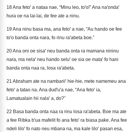
18
Ana fetoꞌ a nataa nae, “Minu leo, toꞌo!” Ana naꞌondaꞌ
hura oe na lai-lai, de fee ate a ninu.
19
Ana ninu basa ma, ana fetoꞌ a nae, “Au hando oe fee
toꞌo banda onta nara, fo rinu raꞌabeta boe."
20
Ana oni oe sisaꞌ neu banda onta ra mamana nininu
nara, ma nelaꞌ neu hando seluꞌ oe sia oe mataꞌ fo hani
banda onta naa ra, losa raꞌabeta.
21
Abraham ate na nambariiꞌ hie-hie, mete namemeu ana
fetoꞌ a tatao na. Ana dudꞌuꞌa nae, “Ana fetoꞌ ia,
Lamatualain hii nalaꞌ a, do?"
22
Basa banda onta naa ra rinu losa raꞌabeta. Boe ma ate
a fee Ribka bꞌua mafelit fo ana fetoꞌ ra biasa pake. Ana fee
ndeli liloꞌ fo nato neu mbana na, ma kale liloꞌ pasan esa,