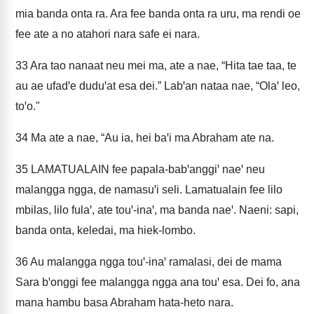
mia banda onta ra. Ara fee banda onta ra uru, ma rendi oe
fee ate a no atahori nara safe ei nara.
33
Ara tao nanaat neu mei ma, ate a nae, “Hita tae taa, te
au ae ufadꞌe duduꞌat esa dei.” Labꞌan nataa nae, “Olaꞌ leo,
toꞌo."
34
Ma ate a nae, “Au ia, hei baꞌi ma Abraham ate na.
35
LAMATUALAIN fee papala-babꞌanggiꞌ naeꞌ neu
malangga ngga, de namasuꞌi seli. Lamatualain fee lilo
mbilas, lilo fulaꞌ, ate touꞌ-inaꞌ, ma banda naeꞌ. Naeni: sapi,
banda onta, keledai, ma hiek-lombo.
36
Au malangga ngga touꞌ-inaꞌ ramalasi, dei de mama
Sara bꞌonggi fee malangga ngga ana touꞌ esa. Dei fo, ana
mana hambu basa Abraham hata-heto nara.