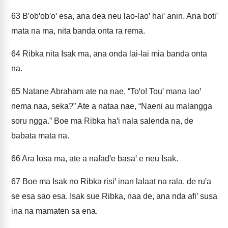
63
Bꞌobꞌobꞌoꞌ esa, ana dea neu lao-laoꞌ haiꞌ anin. Ana botiꞌ
mata na ma, nita banda onta ra rema.
64
Ribka nita Isak ma, ana onda lai-lai mia banda onta
na.
65
Natane Abraham ate na nae, “Toꞌo! Touꞌ mana laoꞌ
nema naa, seka?” Ate a nataa nae, “Naeni au malangga
soru ngga.” Boe ma Ribka haꞌi nala salenda na, de
babata mata na.
66
Ara losa ma, ate a nafadꞌe basaꞌ e neu Isak.
67
Boe ma Isak no Ribka risiꞌ inan lalaat na rala, de ruꞌa
se esa sao esa. Isak sue Ribka, naa de, ana nda afiꞌ susa
ina na mamaten sa ena.