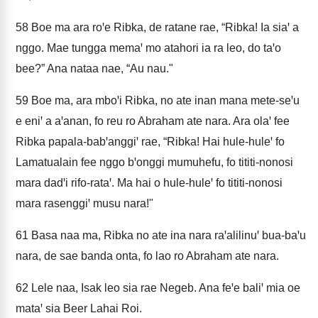
58
Boe ma ara roꞌe Ribka, de ratane rae, “Ribka! Ia siaꞌ a
nggo. Mae tungga memaꞌ mo atahori ia ra leo, do taꞌo
bee?” Ana nataa nae, “Au nau."
59
Boe ma, ara mboꞌi Ribka, no ate inan mana mete-seꞌu
e eniꞌ a aꞌanan, fo reu ro Abraham ate nara. Ara olaꞌ fee
Ribka papala-babꞌanggiꞌ rae, “Ribka! Hai hule-huleꞌ fo
Lamatualain fee nggo bꞌonggi mumuhefu, fo tititi-nonosi
mara dadꞌi rifo-rataꞌ. Ma hai o hule-huleꞌ fo tititi-nonosi
mara rasenggiꞌ musu nara!"
61
Basa naa ma, Ribka no ate ina nara raꞌalilinuꞌ bua-baꞌu
nara, de sae banda onta, fo lao ro Abraham ate nara.
62
Lele naa, Isak leo sia rae Negeb. Ana feꞌe baliꞌ mia oe
mataꞌ sia Beer Lahai Roi.