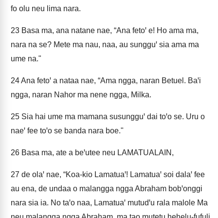
fo olu neu lima nara.
23
Basa ma, ana natane nae, “Ana fetoꞌ e! Ho ama ma,
nara na se? Mete ma nau, naa, au sungguꞌ sia ama ma
ume na."
24
Ana fetoꞌ a nataa nae, “Ama ngga, naran Betuel. Baꞌi
ngga, naran Nahor ma nene ngga, Milka.
25
Sia hai ume ma mamana susungguꞌ dai toꞌo se. Uru o
naeꞌ fee toꞌo se banda nara boe."
26
Basa ma, ate a beꞌutee neu LAMATUALAIN,
27
de olaꞌ nae, “Koa-kio Lamatuaꞌ! Lamatuaꞌ soi dalaꞌ fee
au ena, de undaa o malangga ngga Abraham bobꞌonggi
nara sia ia. No taꞌo naa, Lamatuaꞌ mutudꞌu rala malole Ma
neu malangga ngga Abraham, ma tao mutetu hehelu-fufuli