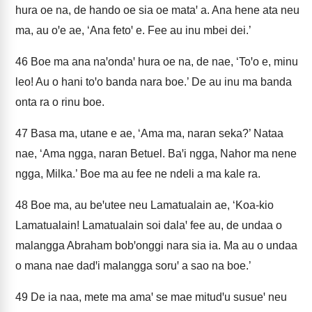
hura oe na, de hando oe sia oe mataꞌ a. Ana hene ata neu
ma, au oꞌe ae, ‘Ana fetoꞌ e. Fee au inu mbei dei.’
46
Boe ma ana naꞌondaꞌ hura oe na, de nae, ‘Toꞌo e, minu
leo! Au o hani toꞌo banda nara boe.’ De au inu ma banda
onta ra o rinu boe.
47
Basa ma, utane e ae, ‘Ama ma, naran seka?’ Nataa
nae, ‘Ama ngga, naran Betuel. Baꞌi ngga, Nahor ma nene
ngga, Milka.’ Boe ma au fee ne ndeli a ma kale ra.
48
Boe ma, au beꞌutee neu Lamatualain ae, ‘Koa-kio
Lamatualain! Lamatualain soi dalaꞌ fee au, de undaa o
malangga Abraham bobꞌonggi nara sia ia. Ma au o undaa
o mana nae dadꞌi malangga soruꞌ a sao na boe.’
49
De ia naa, mete ma amaꞌ se mae mitudꞌu susueꞌ neu