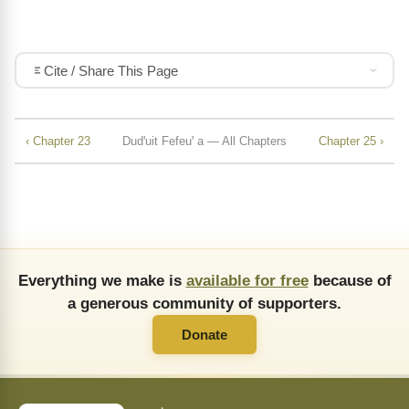
Cite / Share This Page
‹ Chapter 23
Dudꞌuit Fefeuꞌ a — All Chapters
Chapter 25 ›
Everything we make is
available for free
because of
a generous community of supporters.
Donate