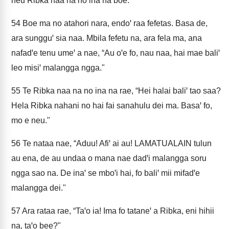
neu Ribka naa na no ina na boe.
54
Boe ma no atahori nara, endoꞌ raa fefetas. Basa de,
ara sungguꞌ sia naa. Mbila fefetu na, ara fela ma, ana
nafadꞌe tenu umeꞌ a nae, “Au oꞌe fo, nau naa, hai mae baliꞌ
leo misiꞌ malangga ngga."
55
Te Ribka naa na no ina na rae, “Hei halai baliꞌ tao saa?
Hela Ribka nahani no hai fai sanahulu dei ma. Basaꞌ fo,
mo e neu."
56
Te nataa nae, “Aduu! Afiꞌ ai au! LAMATUALAIN tulun
au ena, de au undaa o mana nae dadꞌi malangga soru
ngga sao na. De inaꞌ se mboꞌi hai, fo baliꞌ mii mifadꞌe
malangga dei."
57
Ara rataa rae, “Taꞌo ia! Ima fo tataneꞌ a Ribka, eni hihii
na, taꞌo bee?"