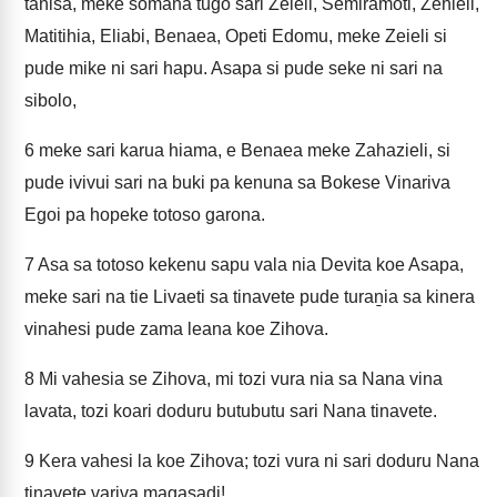
tanisa, meke somana tugo sari Zeieli, Semiramoti, Zehieli,
Matitihia, Eliabi, Benaea, Opeti Edomu, meke Zeieli si
pude mike ni sari hapu. Asapa si pude seke ni sari na
sibolo,
6
meke sari karua hiama, e Benaea meke Zahazieli, si
pude ivivui sari na buki pa kenuna sa Bokese Vinariva
Egoi pa hopeke totoso garona.
7
Asa sa totoso kekenu sapu vala nia Devita koe Asapa,
meke sari na tie Livaeti sa tinavete pude turaṉia sa kinera
vinahesi pude zama leana koe Zihova.
8
Mi vahesia se Zihova, mi tozi vura nia sa Nana vina
lavata, tozi koari doduru butubutu sari Nana tinavete.
9
Kera vahesi la koe Zihova; tozi vura ni sari doduru Nana
tinavete variva magasadi!