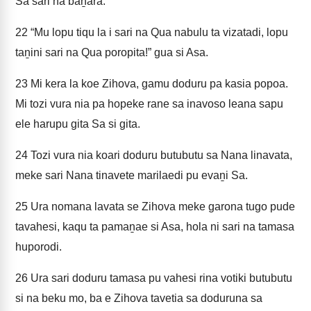
Sa sari na baṉara.
22
“Mu lopu tiqu la i sari na Qua nabulu ta vizatadi, lopu
taṉini sari na Qua poropita!” gua si Asa.
23
Mi kera la koe Zihova, gamu doduru pa kasia popoa.
Mi tozi vura nia pa hopeke rane sa inavoso leana sapu
ele harupu gita Sa si gita.
24
Tozi vura nia koari doduru butubutu sa Nana linavata,
meke sari Nana tinavete marilaedi pu evaṉi Sa.
25
Ura nomana lavata se Zihova meke garona tugo pude
tavahesi, kaqu ta pamaṉae si Asa, hola ni sari na tamasa
huporodi.
26
Ura sari doduru tamasa pu vahesi rina votiki butubutu
si na beku mo, ba e Zihova tavetia sa doduruna sa