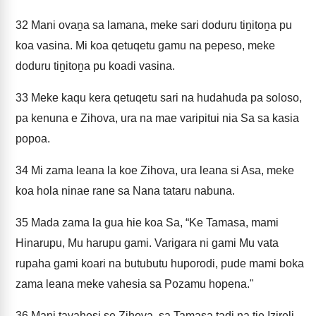
32
Mani ovaṉa sa lamana, meke sari doduru tiṉitoṉa pu
koa vasina. Mi koa qetuqetu gamu na pepeso, meke
doduru tiṉitoṉa pu koadi vasina.
33
Meke kaqu kera qetuqetu sari na hudahuda pa soloso,
pa kenuna e Zihova, ura na mae varipitui nia Sa sa kasia
popoa.
34
Mi zama leana la koe Zihova, ura leana si Asa, meke
koa hola ninae rane sa Nana tataru nabuna.
35
Mada zama la gua hie koa Sa, “Ke Tamasa, mami
Hinarupu, Mu harupu gami. Varigara ni gami Mu vata
rupaha gami koari na butubutu huporodi, pude mami boka
zama leana meke vahesia sa Pozamu hopena."
36
Mani tavahesi se Zihova, sa Tamasa tadi na tie Izireli,