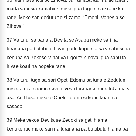
mada vahesia kamahire, meke gua tugo ninae rane ka
rane. Meke sari doduru tie si zama, “Emeni! Vahesia se
Zihova!"
37
Va turui sa baṉara Devita se Asapa meke sari na
turaṉana pa butubutu Livae pude kopu nia sa vinahesi pa
kenuna sa Bokese Vinariva Egoi te Zihova, gua sapu ta
hivae koari na hopeke rane.
38
Va turui tugo sa sari Opeti Edomu sa tuna e Zedutuni
meke ari ka onomo ṉavulu vesu turaṉana pude toka nia si
asa. Ari Hosa meke e Opeti Edomu si kopu koari na
sasada.
39
Meke vekoa Devita se Zedoki sa ṉati hiama
kenukenue meke sari na turaṉana pa butubutu hiama pa