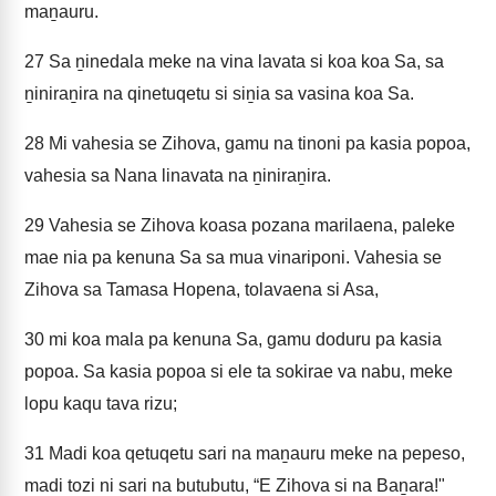
maṉauru.
27
Sa ṉinedala meke na vina lavata si koa koa Sa, sa
ṉiniraṉira na qinetuqetu si siṉia sa vasina koa Sa.
28
Mi vahesia se Zihova, gamu na tinoni pa kasia popoa,
vahesia sa Nana linavata na ṉiniraṉira.
29
Vahesia se Zihova koasa pozana marilaena, paleke
mae nia pa kenuna Sa sa mua vinariponi. Vahesia se
Zihova sa Tamasa Hopena, tolavaena si Asa,
30
mi koa mala pa kenuna Sa, gamu doduru pa kasia
popoa. Sa kasia popoa si ele ta sokirae va nabu, meke
lopu kaqu tava rizu;
31
Madi koa qetuqetu sari na maṉauru meke na pepeso,
madi tozi ni sari na butubutu, “E Zihova si na Baṉara!"