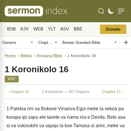
BSB
KJV
WEB
YLT
ASV
BBE
Donate
Home
›
Bibles
›
Roviana Bible
›
1 Koronikolo 16
1 Koronikolo 16
WBT
‹ Chapter 15
1 Koronikolo — All Chapters
Chapter 17 ›
1
Palekia rini sa Bokese Vinariva Egoi meke la vekoa pa
korapa ipi sapu ele tavete va nama nia e Devita. Beto asa
si va vukivukihi va uququ la koe Tamasa si arini, meke va