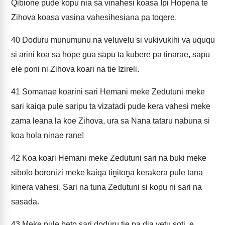
Qibione pude kopu nia sa vinahesi koasa Ipi Hopena te
Zihova koasa vasina vahesihesiana pa toqere.
40
Doduru munumunu na veluvelu si vukivukihi va uququ
si arini koa sa hope gua sapu ta kubere pa tinarae, sapu
ele poni ni Zihova koari na tie Izireli.
41
Somanae koarini sari Hemani meke Zedutuni meke
sari kaiqa pule saripu ta vizatadi pude kera vahesi meke
zama leana la koe Zihova, ura sa Nana tataru nabuna si
koa hola ninae rane!
42
Koa koari Hemani meke Zedutuni sari na buki meke
sibolo boronizi meke kaiqa tiṉitoṉa kerakera pule tana
kinera vahesi. Sari na tuna Zedutuni si kopu ni sari na
sasada.
43
Meke pule beto sari doduru tie pa dia vetu soti, e