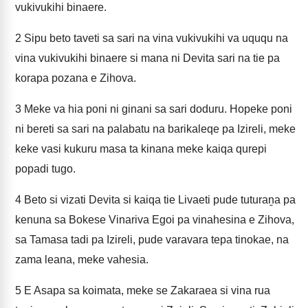
vukivukihi binaere.
2
Sipu beto taveti sa sari na vina vukivukihi va uququ na
vina vukivukihi binaere si mana ni Devita sari na tie pa
korapa pozana e Zihova.
3
Meke va hia poni ni ginani sa sari doduru. Hopeke poni
ni bereti sa sari na palabatu na barikaleqe pa Izireli, meke
keke vasi kukuru masa ta kinana meke kaiqa qurepi
popadi tugo.
4
Beto si vizati Devita si kaiqa tie Livaeti pude tuturaṉa pa
kenuna sa Bokese Vinariva Egoi pa vinahesina e Zihova,
sa Tamasa tadi pa Izireli, pude varavara tepa tinokae, na
zama leana, meke vahesia.
5
E Asapa sa koimata, meke se Zakaraea si vina rua