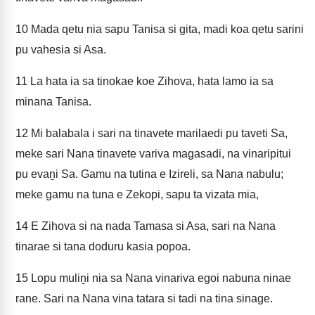
10
Mada qetu nia sapu Tanisa si gita, madi koa qetu sarini
pu vahesia si Asa.
11
La hata ia sa tinokae koe Zihova, hata lamo ia sa
minana Tanisa.
12
Mi balabala i sari na tinavete marilaedi pu taveti Sa,
meke sari Nana tinavete variva magasadi, na vinaripitui
pu evaṉi Sa. Gamu na tutina e Izireli, sa Nana nabulu;
meke gamu na tuna e Zekopi, sapu ta vizata mia,
14
E Zihova si na nada Tamasa si Asa, sari na Nana
tinarae si tana doduru kasia popoa.
15
Lopu muliṉi nia sa Nana vinariva egoi nabuna ninae
rane. Sari na Nana vina tatara si tadi na tina sinage.