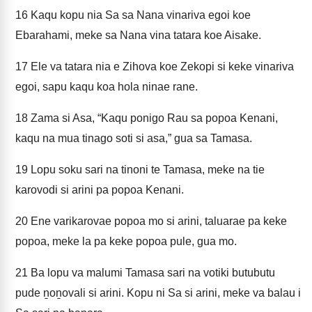
16
Kaqu kopu nia Sa sa Nana vinariva egoi koe
Ebarahami, meke sa Nana vina tatara koe Aisake.
17
Ele va tatara nia e Zihova koe Zekopi si keke vinariva
egoi, sapu kaqu koa hola ninae rane.
18
Zama si Asa, “Kaqu ponigo Rau sa popoa Kenani,
kaqu na mua tinago soti si asa,” gua sa Tamasa.
19
Lopu soku sari na tinoni te Tamasa, meke na tie
karovodi si arini pa popoa Kenani.
20
Ene varikarovae popoa mo si arini, taluarae pa keke
popoa, meke la pa keke popoa pule, gua mo.
21
Ba lopu va malumi Tamasa sari na votiki butubutu
pude ṉoṉovali si arini. Kopu ni Sa si arini, meke va balau i