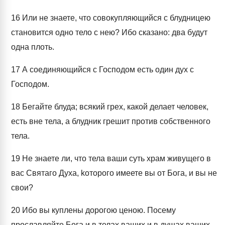
16
Или не знаете, что совокупляющийся с блудницею
становится одно тело с нею? Ибо сказано: два будут
одна плоть.
17
А соединяющийся с Господом есть один дух с
Господом.
18
Бегайте блуда; всякий грех, какой делает человек,
есть вне тела, а блудник грешит против собственного
тела.
19
Не знаете ли, что тела ваши суть храм живущего в
вас Святаго Духа, kоторого имеете вы от Бога, и вы не
свои?
20
Ибо вы куплены дорогою ценою. Посему
прославляйте Бога и в телах ваших и в душах ваших,