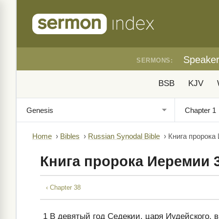
Speake
SERMONS:
BSB
KJV
Home
›
Bibles
›
Russian Synodal Bible
›
Книга пророка
Книга пророка Иеремии 
‹ Chapter 38
1
В девятый год Седекии, царя Иудейского, 