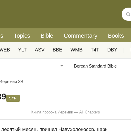
rs
Topics
Bible
Commentary
Books
WEB
YLT
ASV
BBE
WMB
T4T
DBY
|
 Иеремии 39
39
SYN
Книга пророка Иеремии — All Chapters
в десятый месяц, пришел Навуходоносор, царь