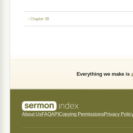
‹ Chapter 38
Everything we make is
About Us
FAQ
API
Copying Permissions
Privacy Polic