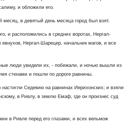
салиму, и обложили его.
 месяц, в девятый день месяца город был взят.
го, и расположились в средних воротах, Нергал-
 евнухов, Нергал-Шарецер, начальник магов, и все
нные люди увидели их, - побежали, и ночью вышли из
умя стенами и пошли по дороге равнины.
и настигли Седекию на равнинах Иерихонских; и взяли
нскому, в Ривлу, в землю Емаф, где он произнес суд
ии в Ривле перед его глазами, и всех вельмож