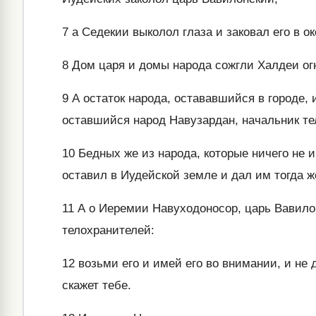
7
а Седекии выколол глаза и заковал его в ок
8
Дом царя и домы народа сожгли Халдеи ог
9
А остаток народа, остававшийся в городе, 
оставшийся народ Навузардан, начальник те
10
Бедных же из народа, которые ничего не 
оставил в Иудейской земле и дал им тогда ж
11
А о Иеремии Навуходоносор, царь Вавилон
телохранителей:
12
возьми его и имей его во внимании, и не д
скажет тебе.