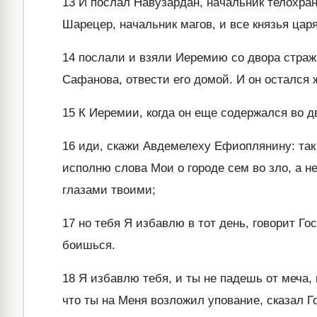
13
И послал Навузардан, начальник телохрани
Шарецер, начальник магов, и все князья цар
14
послали и взяли Иеремию со двора стражи
Сафанова, отвести его домой. И он остался 
15
К Иеремии, когда он еще содержался во д
16
иди, скажи Авдемелеху Ефиоплянину: так 
исполню слова Мои о городе сем во зло, а не
глазами твоими;
17
но тебя Я избавлю в тот день, говорит Го
боишься.
18
Я избавлю тебя, и ты не падешь от меча, 
что ты на Меня возложил упование, сказал Г