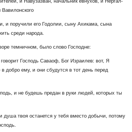
телей, и Навузазван, начальник евнухов, и Нергал-
я Вавилонского
, и поручили его Годолии, сыну Ахикама, сына
жить среди народа.
воре темничном, было слово Господне:
говорит Господь Саваоф, Бог Израилев: вот, Я
 в добро ему, и они сбудутся в тот день перед
сподь, и не будешь предан в руки людей, которых ты
и душа твоя останется у тебя вместо добычи, потому
осподь.