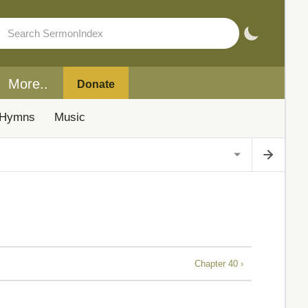
More..
Donate
Hymns
Music
Chapter 40 ›