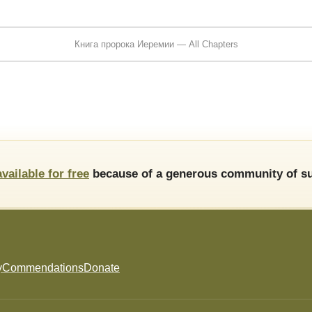
Книга пророка Иеремии — All Chapters
available for free
because of a generous community of su
y
Commendations
Donate