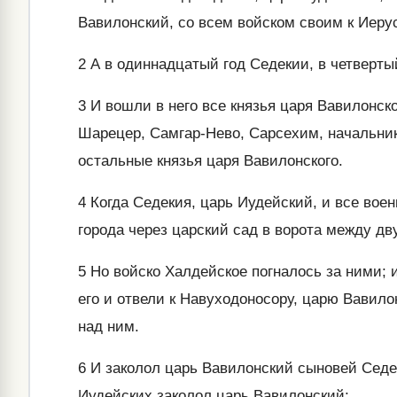
Вавилонский, со всем войском своим к Иеру
2
А в одиннадцатый год Седекии, в четвертый
3
И вошли в него все князья царя Вавилонско
Шарецер, Самгар-Нево, Сарсехим, начальник
остальные князья царя Вавилонского.
4
Когда Седекия, царь Иудейский, и все вое
города через царский сад в ворота между дв
5
Но войско Халдейское погналось за ними; 
его и отвели к Навуходоносору, царю Вавило
над ним.
6
И заколол царь Вавилонский сыновей Седек
Иудейских заколол царь Вавилонский;