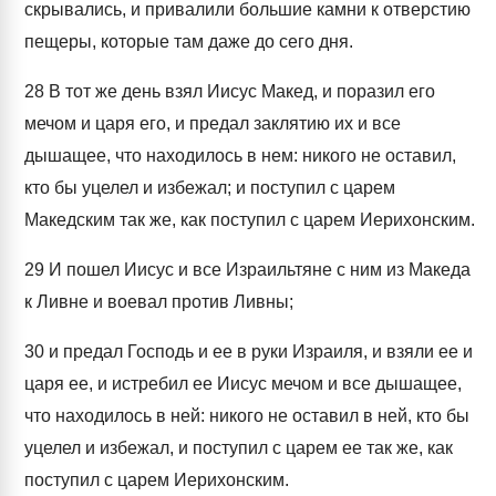
скрывались, и привалили большие камни к отверстию
пещеры, которые там даже до сего дня.
28
В тот же день взял Иисус Макед, и поразил его
мечом и царя его, и предал заклятию их и все
дышащее, что находилось в нем: никого не оставил,
кто бы уцелел и избежал; и поступил с царем
Македским так же, как поступил с царем Иерихонским.
29
И пошел Иисус и все Израильтяне с ним из Македа
к Ливне и воевал против Ливны;
30
и предал Господь и ее в руки Израиля, и взяли ее и
царя ее, и истребил ее Иисус мечом и все дышащее,
что находилось в ней: никого не оставил в ней, кто бы
уцелел и избежал, и поступил с царем ее так же, как
поступил с царем Иерихонским.