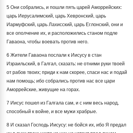
5
Они собрались, и пошли пять царей Аморрейских:
царь Иерусалимский, царь Хевронский, царь
Иармуфский, царь Лахисский, царь Еглонский, они и
все ополчение их, и расположились станом подле
Гаваона, чтобы воевать против него.
6
Жители Гаваона послали к Иисусу в стан
Израильский, в Галгал, сказать: не отними руки твоей
от рабов твоих; приди к нам скорее, спаси нас и подай
нам помощь; ибо собрались против нас все цари
Аморрейские, живущие на горах.
7
Иисус пошел из Галгала сам, и с ним весь народ,
способный к войне, и все мужи храбрые.
8
И сказал Господь Иисусу: не бойся их, ибо Я предал