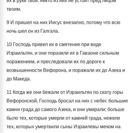
их в руки твои: никто из них не устоит пред лицом
твоим.
9
И пришел на них Иисус внезапно, потому что всю
ночь шел он из Галгала.
10
Господь привел их в смятение при виде
Израильтян, и они поразили их в Гаваоне сильным
поражением, и преследовали их по дороге к
возвышенности Вефорона, и поражали их до Азека и
до Македа.
11
Когда же они бежали от Израильтян по скату горы
Вефоронской, Господь бросал на них с небес большие
камни града до самого Азека, и они умирали; больше
было тех, которые умерли от камней града, нежели
тех, которых умертвили сыны Израилевы мечом на