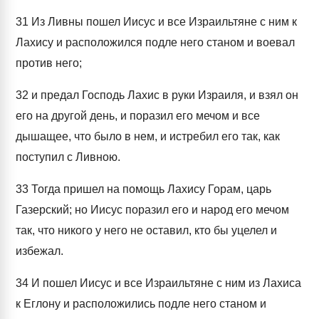
31
Из Ливны пошел Иисус и все Израильтяне с ним к
Лахису и расположился подле него станом и воевал
против него;
32
и предал Господь Лахис в руки Израиля, и взял он
его на другой день, и поразил его мечом и все
дышащее, что было в нем, и истребил его так, как
поступил с Ливною.
33
Тогда пришел на помощь Лахису Горам, царь
Газерский; но Иисус поразил его и народ его мечом
так, что никого у него не оставил, кто бы уцелел и
избежал.
34
И пошел Иисус и все Израильтяне с ним из Лахиса
к Еглону и расположились подле него станом и