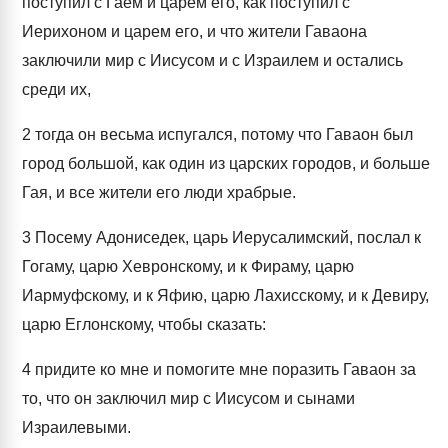
поступил с Гаем и царем его, как поступил с
Иерихоном и царем его, и что жители Гаваона
заключили мир с Иисусом и с Израилем и остались
среди их,
2
тогда он весьма испугался, потому что Гаваон был
город большой, как один из царских городов, и больше
Гая, и все жители его люди храбрые.
3
Посему Адониседек, царь Иерусалимский, послал к
Гогаму, царю Хевронскому, и к Фираму, царю
Иармуфскому, и к Яфию, царю Лахисскому, и к Девиру,
царю Еглонскому, чтобы сказать:
4
придите ко мне и помогите мне поразить Гаваон за
то, что он заключил мир с Иисусом и сынами
Израилевыми.