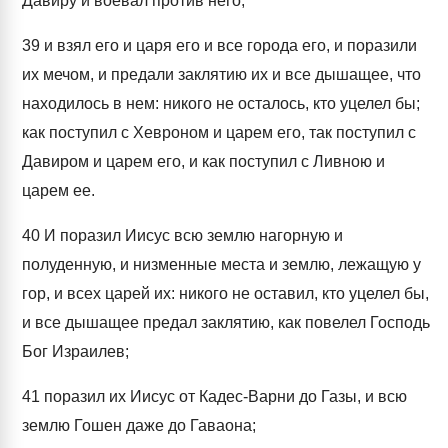
Давиру и воевал против него;
39
и взял его и царя его и все города его, и поразили
их мечом, и предали заклятию их и все дышащее, что
находилось в нем: никого не осталось, кто уцелел бы;
как поступил с Хевроном и царем его, так поступил с
Давиром и царем его, и как поступил с Ливною и
царем ее.
40
И поразил Иисус всю землю нагорную и
полуденную, и низменные места и землю, лежащую у
гор, и всех царей их: никого не оставил, кто уцелел бы,
и все дышащее предал заклятию, как повелел Господь
Бог Израилев;
41
поразил их Иисус от Кадес-Варни до Газы, и всю
землю Гошен даже до Гаваона;