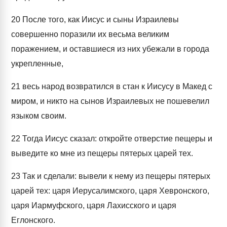
20
После того, как Иисус и сыны Израилевы
совершенно поразили их весьма великим
поражением, и оставшиеся из них убежали в города
укрепленные,
21
весь народ возвратился в стан к Иисусу в Макед с
миром, и никто на сынов Израилевых не пошевелил
языком своим.
22
Тогда Иисус сказал: откройте отверстие пещеры и
выведите ко мне из пещеры пятерых царей тех.
23
Так и сделали: вывели к нему из пещеры пятерых
царей тех: царя Иерусалимского, царя Хевронского,
царя Иармуфского, царя Лахисского и царя
Еглонского.