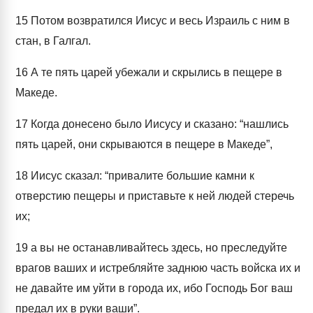
15
Потом возвратился Иисус и весь Израиль с ним в
стан, в Галгал.
16
А те пять царей убежали и скрылись в пещере в
Македе.
17
Когда донесено было Иисусу и сказано: “нашлись
пять царей, они скрываются в пещере в Македе”,
18
Иисус сказал: “привалите большие камни к
отверстию пещеры и приставьте к ней людей стеречь
их;
19
а вы не останавливайтесь здесь, но преследуйте
врагов ваших и истребляйте заднюю часть войска их и
не давайте им уйти в города их, ибо Господь Бог ваш
предал их в руки ваши”.