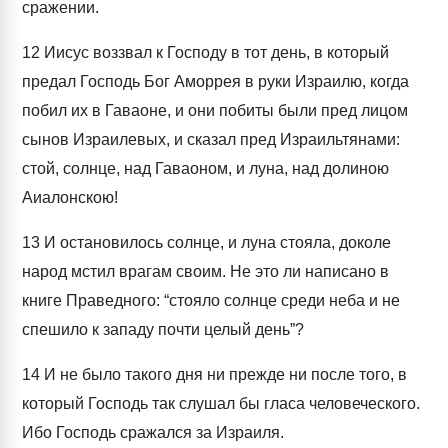
сражении.
12
Иисус воззвал к Господу в тот день, в который
предал Господь Бог Аморрея в руки Израилю, когда
побил их в Гаваоне, и они побиты были пред лицом
сынов Израилевых, и сказал пред Израильтянами:
стой, солнце, над Гаваоном, и луна, над долиною
Аиалонскою!
13
И остановилось солнце, и луна стояла, доколе
народ мстил врагам своим. Не это ли написано в
книге Праведного: “стояло солнце среди неба и не
спешило к западу почти целый день”?
14
И не было такого дня ни прежде ни после того, в
который Господь так слушал бы гласа человеческого.
Ибо Господь сражался за Израиля.