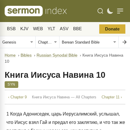
BSB
KJV
WEB
YLT
ASV
BBE
Donate
Home
›
Bibles
›
Russian Synodal Bible
›
Книга Иисуса Навина
10
Книга Иисуса Навина 10
SYN
‹ Chapter 9
Книга Иисуса Навина — All Chapters
Chapter 11 ›
1
Когда Адониседек, царь Иерусалимский, услышал,
что Иисус взял Гай и предал его заклятию, и что так же