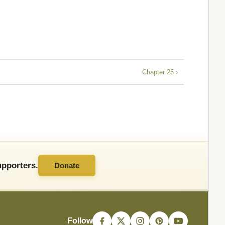
Chapter 25 ›
pporters.
Donate
Follow