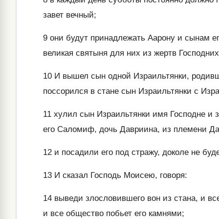
завет вечный;
9
они будут принадлежать Аарону и сынам его
великая святыня для них из жертв Господних
10
И вышел сын одной Израильтянки, родивш
поссорился в стане сын Израильтянки с Изр
11
хулил сын Израильтянки имя Господне и з
его Саломиф, дочь Давриина, из племени Да
12
и посадили его под стражу, доколе не буд
13
И сказал Господь Моисею, говоря:
14
выведи злословившего вон из стана, и вс
и все общество побьет его камнями;