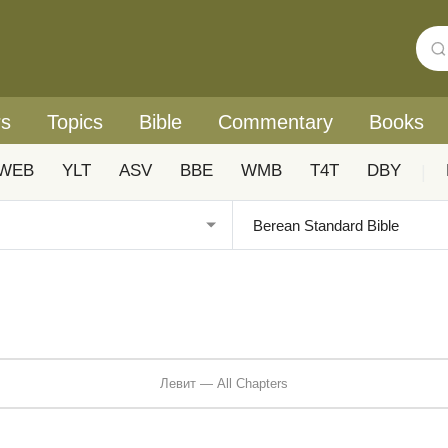
rs
Topics
Bible
Commentary
Books
WEB
YLT
ASV
BBE
WMB
T4T
DBY
|
Левит — All Chapters