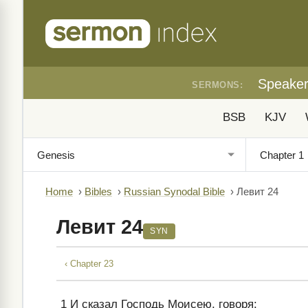
Speake
SERMONS:
BSB
KJV
Home
›
Bibles
›
Russian Synodal Bible
›
Левит 24
Левит 24
SYN
‹ Chapter 23
1
И сказал Господь Моисею, говоря: