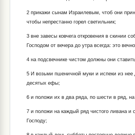
2
прикажи сынам Израилевым, чтоб они прине
чтобы непрестанно горел светильник;
3
вне завесы ковчега откровения в скинии с
Господом от вечера до утра всегда: это веч
4
на подсвечнике чистом должны они ставить
5
И возьми пшеничной муки и испеки из нее 
десятых ефы;
6
и положи их в два ряда, по шести в ряд, н
7
и положи на каждый ряд чистого ливана и со
Господу;
8
в каждый день субботы постоянно должно п