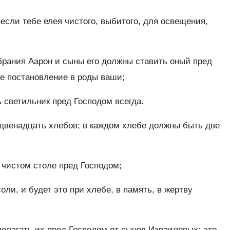
сли тебе елея чистого, выбитого, для освещения,
обрания Аарон и сыны его должны ставить оный пред
ное постановление в роды ваши;
 светильник пред Господом всегда.
двенадцать хлебов; в каждом хлебе должны быть две
а чистом столе пред Господом;
ли, и будет это при хлебе, в память, в жертву
олагать их пред Господом от сынов Израилевых: это