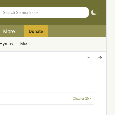
More..
Donate
Hymns
Music
Chapter 25 ›