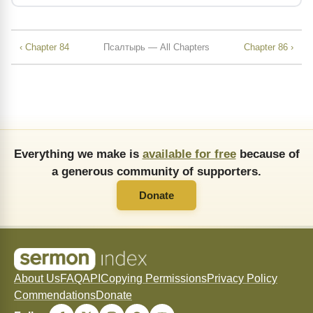
‹ Chapter 84
Псалтырь — All Chapters
Chapter 86 ›
Everything we make is
available for free
because of
a generous community of supporters.
Donate
About Us
FAQ
API
Copying Permissions
Privacy Policy
Commendations
Donate