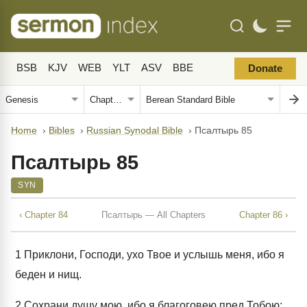
BSB
KJV
WEB
YLT
ASV
BBE
Donate
Home
›
Bibles
›
Russian Synodal Bible
›
Псалтырь 85
Псалтырь 85
SYN
‹ Chapter 84
Псалтырь — All Chapters
Chapter 86 ›
1
Приклони, Господи, ухо Твое и услышь меня, ибо я
беден и нищ.
2
Сохрани душу мою, ибо я благоговею пред Тобою;