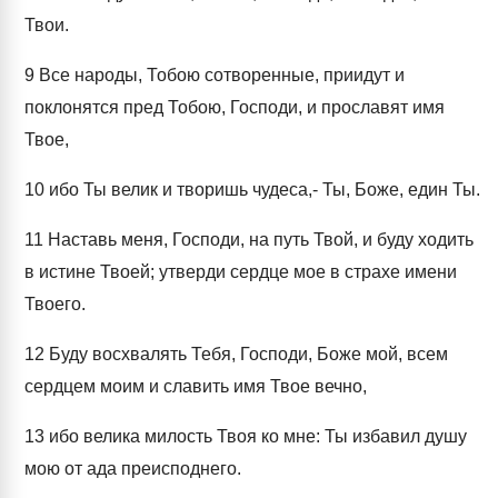
Твои.
9
Все народы, Тобою сотворенные, приидут и
поклонятся пред Тобою, Господи, и прославят имя
Твое,
10
ибо Ты велик и творишь чудеса,- Ты, Боже, един Ты.
11
Наставь меня, Господи, на путь Твой, и буду ходить
в истине Твоей; утверди сердце мое в страхе имени
Твоего.
12
Буду восхвалять Тебя, Господи, Боже мой, всем
сердцем моим и славить имя Твое вечно,
13
ибо велика милость Твоя ко мне: Ты избавил душу
мою от ада преисподнего.