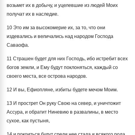
возьмет их в добычу, и уцелевшие из людей Моих
получат их в наследие.
10
Это им за высокомерие их, за то, что они
издевались и величались над народом Господа
Саваофа.
11
Страшен будет для них Господь, ибо истребит всех
богов земли, и Ему будут поклоняться, каждый со
своего места, все острова народов.
12
И вы, Ефиопляне, избиты будете мечом Моим.
13
И прострет Он руку Свою на север, и уничтожит
Ассура, и обратит Ниневию в развалины, в место
сухое, как пустыня,
14
и покоиться будут среди нее стада и всякого рода