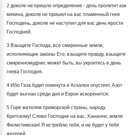
2
доколе не пришло определение - день пролетит как
мякина, доколе не пришел на вас пламенный гнев
Господень, доколе не наступил для вас день ярости
Господней.
3
Взыщите Господа, все смиренные земли,
исполняющие законы Его; взыщите правду, взыщите
смиренномудрие; может быть, вы укроетесь в день
гнева Господня.
4
Ибо Газа будет покинута и Аскалон опустеет, Азот
будет выгнан среди дня и Екрон искоренится.
5
Горе жителям приморской страны, народу
Критскому! Слово Господне на вас, Хананеи, земля
Филистимская! Я истреблю тебя, и не будет у тебя
жителей,