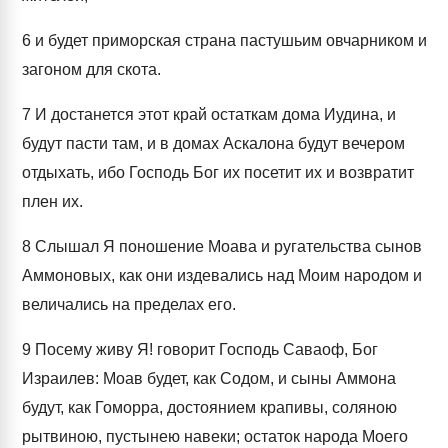
6
и будет приморская страна пастушьим овчарником и
загоном для скота.
7
И достанется этот край остаткам дома Иудина, и
будут пасти там, и в домах Аскалона будут вечером
отдыхать, ибо Господь Бог их посетит их и возвратит
плен их.
8
Слышал Я поношение Моава и ругательства сынов
Аммоновых, как они издевались над Моим народом и
величались на пределах его.
9
Посему живу Я! говорит Господь Саваоф, Бог
Израилев: Моав будет, как Содом, и сыны Аммона
будут, как Гоморра, достоянием крапивы, соляною
рытвиною, пустынею навеки; остаток народа Моего