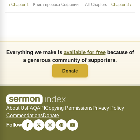
‹ Chapter 1
Книга пророка Софонии — All Chapters
Chapter 3 ›
Everything we make is
available for free
because of
a generous community of supporters.
Donate
About Us
FAQ
API
Copying Permissions
Privacy Policy
Commendations
Donate
Follow