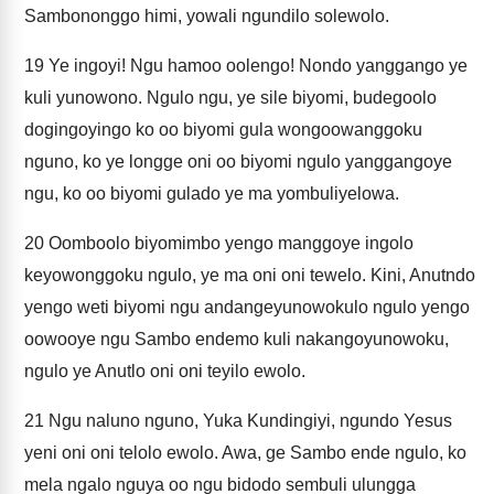
Sambononggo himi, yowali ngundilo solewolo.
19
Ye ingoyi! Ngu hamoo oolengo! Nondo yanggango ye
kuli yunowono. Ngulo ngu, ye sile biyomi, budegoolo
dogingoyingo ko oo biyomi gula wongoowanggoku
nguno, ko ye longge oni oo biyomi ngulo yanggangoye
ngu, ko oo biyomi gulado ye ma yombuliyelowa.
20
Oomboolo biyomimbo yengo manggoye ingolo
keyowonggoku ngulo, ye ma oni oni tewelo. Kini, Anutndo
yengo weti biyomi ngu andangeyunowokulo ngulo yengo
oowooye ngu Sambo endemo kuli nakangoyunowoku,
ngulo ye Anutlo oni oni teyilo ewolo.
21
Ngu naluno nguno, Yuka Kundingiyi, ngundo Yesus
yeni oni oni telolo ewolo. Awa, ge Sambo ende ngulo, ko
mela ngalo nguya oo ngu bidodo sembuli ulungga