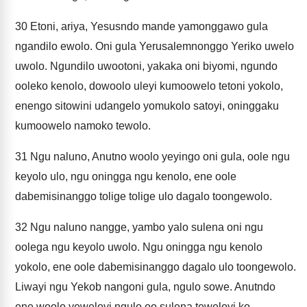
30
Etoni, ariya, Yesusndo mande yamonggawo gula
ngandilo ewolo. Oni gula Yerusalemnonggo Yeriko uwelo
uwolo. Ngundilo uwootoni, yakaka oni biyomi, ngundo
ooleko kenolo, dowoolo uleyi kumoowelo tetoni yokolo,
enengo sitowini udangelo yomukolo satoyi, oninggaku
kumoowelo namoko tewolo.
31
Ngu naluno, Anutno woolo yeyingo oni gula, oole ngu
keyolo ulo, ngu oningga ngu kenolo, ene oole
dabemisinanggo tolige tolige ulo dagalo toongewolo.
32
Ngu naluno nangge, yambo yalo sulena oni ngu
oolega ngu keyolo uwolo. Ngu oningga ngu kenolo
yokolo, ene oole dabemisinanggo dagalo ulo toongewolo.
Liwayi ngu Yekob nangoni gula, ngulo sowe. Anutndo
ene woolo yeweloyi ngulo oo sulena teweloyi ko