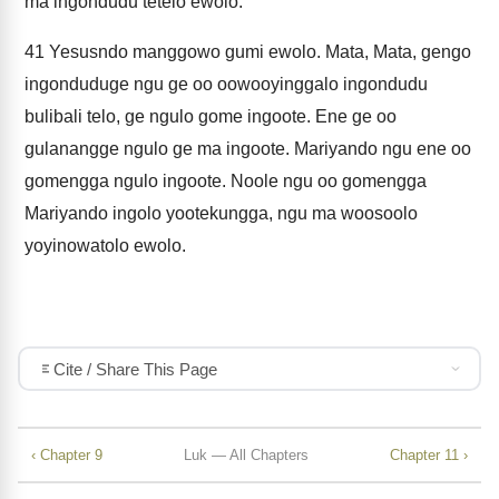
ma ingondudu tetelo ewolo.
41
Yesusndo manggowo gumi ewolo. Mata, Mata, gengo
ingonduduge ngu ge oo oowooyinggalo ingondudu
bulibali telo, ge ngulo gome ingoote. Ene ge oo
gulanangge ngulo ge ma ingoote. Mariyando ngu ene oo
gomengga ngulo ingoote. Noole ngu oo gomengga
Mariyando ingolo yootekungga, ngu ma woosoolo
yoyinowatolo ewolo.
Cite / Share This Page
‹ Chapter 9
Luk — All Chapters
Chapter 11 ›