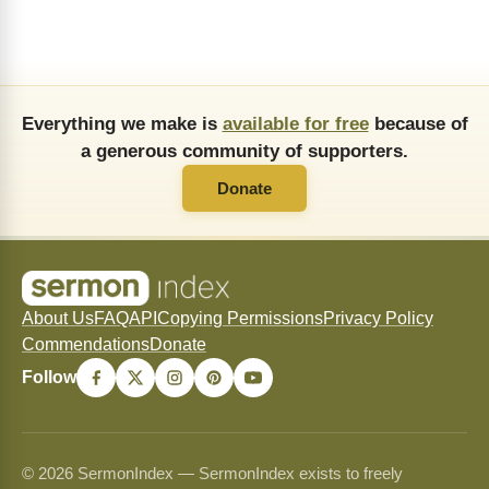
Everything we make is
available for free
because of
a generous community of supporters.
Donate
About Us
FAQ
API
Copying Permissions
Privacy Policy
Commendations
Donate
Follow
© 2026 SermonIndex — SermonIndex exists to freely