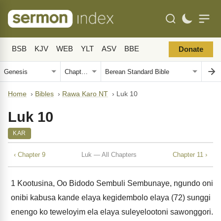
BSB
KJV
WEB
YLT
ASV
BBE
Donate
Home
›
Bibles
›
Rawa Karo NT
›
Luk 10
Luk 10
KAR
‹ Chapter 9
Luk — All Chapters
Chapter 11 ›
1
Kootusina, Oo Bidodo Sembuli Sembunaye, ngundo oni
onibi kabusa kande elaya kegidembolo elaya (72) sunggi
enengo ko teweloyim ela elaya suleyelootoni sawonggori.