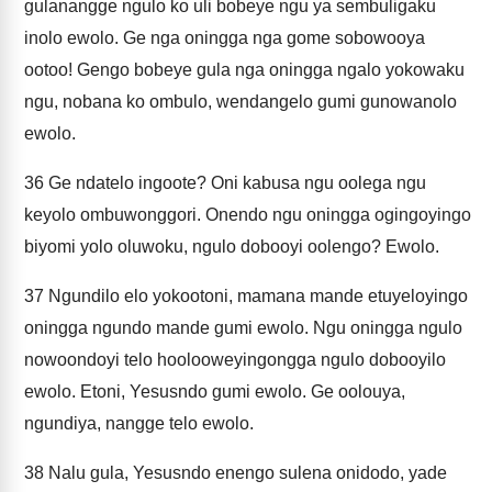
gulanangge ngulo ko uli bobeye ngu ya sembuligaku
inolo ewolo. Ge nga oningga nga gome sobowooya
ootoo! Gengo bobeye gula nga oningga ngalo yokowaku
ngu, nobana ko ombulo, wendangelo gumi gunowanolo
ewolo.
36
Ge ndatelo ingoote? Oni kabusa ngu oolega ngu
keyolo ombuwonggori. Onendo ngu oningga ogingoyingo
biyomi yolo oluwoku, ngulo dobooyi oolengo? Ewolo.
37
Ngundilo elo yokootoni, mamana mande etuyeloyingo
oningga ngundo mande gumi ewolo. Ngu oningga ngulo
nowoondoyi telo hoolooweyingongga ngulo dobooyilo
ewolo. Etoni, Yesusndo gumi ewolo. Ge oolouya,
ngundiya, nangge telo ewolo.
38
Nalu gula, Yesusndo enengo sulena onidodo, yade