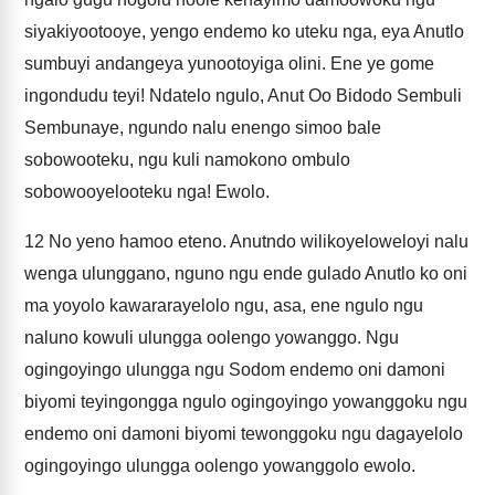
siyakiyootooye, yengo endemo ko uteku nga, eya Anutlo
sumbuyi andangeya yunootoyiga olini. Ene ye gome
ingondudu teyi! Ndatelo ngulo, Anut Oo Bidodo Sembuli
Sembunaye, ngundo nalu enengo simoo bale
sobowooteku, ngu kuli namokono ombulo
sobowooyelooteku nga! Ewolo.
12
No yeno hamoo eteno. Anutndo wilikoyeloweloyi nalu
wenga ulunggano, nguno ngu ende gulado Anutlo ko oni
ma yoyolo kawararayelolo ngu, asa, ene ngulo ngu
naluno kowuli ulungga oolengo yowanggo. Ngu
ogingoyingo ulungga ngu Sodom endemo oni damoni
biyomi teyingongga ngulo ogingoyingo yowanggoku ngu
endemo oni damoni biyomi tewonggoku ngu dagayelolo
ogingoyingo ulungga oolengo yowanggolo ewolo.