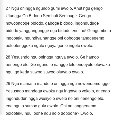
27
Ngu oningga ngundo gumi ewolo. Anut ngu gengo
Ulungga Oo Bidodo Sembuli Sembuge. Gengo
nowoondoge bidodo, gaboge bidodo, ingonduduge
bidodo yanggangongge ngu bidodo ene ino! Gengombolo
ingooteku ngundiya nangge oni dobooge tanggegemo
oolootenggoku ngulo nguya gome ingolo ewolo.
28
Yesusndo ngu oningga nguya ewolo. Ge hamoo
nenengo ete. Ge ngundilo nangge telo endeyolo oluwaku
ngu, ge keda suwoo suwoo oluwalo ewolo.
29
Ngu mamana mandelo oningga ngu newendemonggo
Yesusndo mandega ewoku ngu ingowelo yokolo, enengo
ingonduduningga wesiyolo ewelo no oni nenengo elo,
ene ngulo sumoo gula ewolo. Oni no tanggenemo
oolooteku ngu, oone ngu nolo doboone? Ewolo.