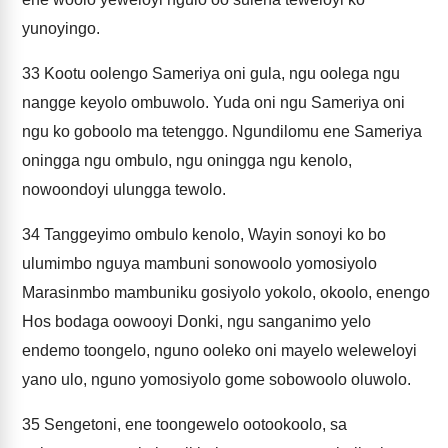
yunoyingo.
33
Kootu oolengo Sameriya oni gula, ngu oolega ngu
nangge keyolo ombuwolo. Yuda oni ngu Sameriya oni
ngu ko goboolo ma tetenggo. Ngundilomu ene Sameriya
oningga ngu ombulo, ngu oningga ngu kenolo,
nowoondoyi ulungga tewolo.
34
Tanggeyimo ombulo kenolo, Wayin sonoyi ko bo
ulumimbo nguya mambuni sonowoolo yomosiyolo
Marasinmbo mambuniku gosiyolo yokolo, okoolo, enengo
Hos bodaga oowooyi Donki, ngu sanganimo yelo
endemo toongelo, nguno ooleko oni mayelo weleweloyi
yano ulo, nguno yomosiyolo gome sobowoolo oluwolo.
35
Sengetoni, ene toongewelo ootookoolo, sa