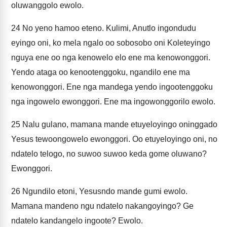
oluwanggolo ewolo.
24
No yeno hamoo eteno. Kulimi, Anutlo ingondudu
eyingo oni, ko mela ngalo oo sobosobo oni Koleteyingo
nguya ene oo nga kenowelo elo ene ma kenowonggori.
Yendo ataga oo kenootenggoku, ngandilo ene ma
kenowonggori. Ene nga mandega yendo ingootenggoku
nga ingowelo ewonggori. Ene ma ingowonggorilo ewolo.
25
Nalu gulano, mamana mande etuyeloyingo oninggado
Yesus tewoongowelo ewonggori. Oo etuyeloyingo oni, no
ndatelo telogo, no suwoo suwoo keda gome oluwano?
Ewonggori.
26
Ngundilo etoni, Yesusndo mande gumi ewolo.
Mamana mandeno ngu ndatelo nakangoyingo? Ge
ndatelo kandangelo ingoote? Ewolo.