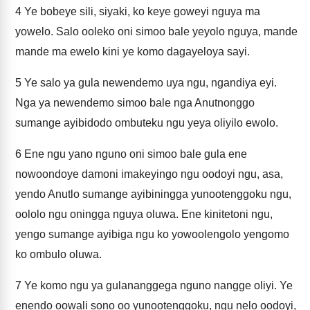
4
Ye bobeye sili, siyaki, ko keye goweyi nguya ma
yowelo. Salo ooleko oni simoo bale yeyolo nguya, mande
mande ma ewelo kini ye komo dagayeloya sayi.
5
Ye salo ya gula newendemo uya ngu, ngandiya eyi.
Nga ya newendemo simoo bale nga Anutnonggo
sumange ayibidodo ombuteku ngu yeya oliyilo ewolo.
6
Ene ngu yano nguno oni simoo bale gula ene
nowoondoye damoni imakeyingo ngu oodoyi ngu, asa,
yendo Anutlo sumange ayibiningga yunootenggoku ngu,
oololo ngu oningga nguya oluwa. Ene kinitetoni ngu,
yengo sumange ayibiga ngu ko yowoolengolo yengomo
ko ombulo oluwa.
7
Ye komo ngu ya gulananggega nguno nangge oliyi. Ye
enendo oowali sono oo yunootenggoku, ngu nelo oodoyi,