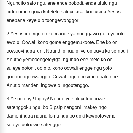
Ngundilo salo ngu, ene ende bobodi, ende ululu ngu
bidodomo nguya koletelo satoyi, asa, kootusina Yesus
enebana keyelolo toongewonggori.
2
Yesusndo ngu oniku mande yamonggawo gula yunolo
ewolo. Oowali kono gome enggemukoote. Ene ko oni
oowooyingga kini. Ngundilo ngulo, ye oolouya ko sembuli
Anutno yemboongetoyiga, ngundo ene mete ko oni
suleyelootoni, oololo, kono oowali engge ngu yolo
gooboongoowanggo. Oowali ngu oni simoo bale ene
Anutlo mandeni ingowelo ingootenggo.
3
Ye oolouyi! Ingoyi! Nondo ye suleyelootoowe,
satenggoku ngu, bo Sipsip nangoni imakeyingo
damoningga ngundilomu ngu bo goki kewooloyemo
suleyelootoowe satenggo.