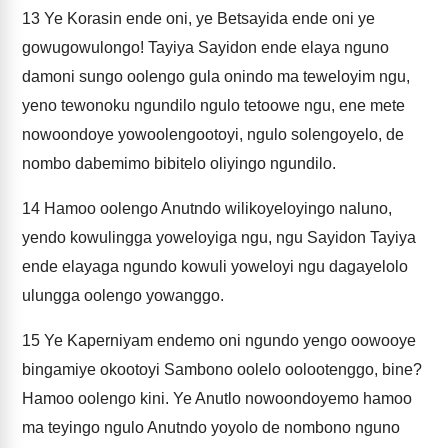
13
Ye Korasin ende oni, ye Betsayida ende oni ye
gowugowulongo! Tayiya Sayidon ende elaya nguno
damoni sungo oolengo gula onindo ma teweloyim ngu,
yeno tewonoku ngundilo ngulo tetoowe ngu, ene mete
nowoondoye yowoolengootoyi, ngulo solengoyelo, de
nombo dabemimo bibitelo oliyingo ngundilo.
14
Hamoo oolengo Anutndo wilikoyeloyingo naluno,
yendo kowulingga yoweloyiga ngu, ngu Sayidon Tayiya
ende elayaga ngundo kowuli yoweloyi ngu dagayelolo
ulungga oolengo yowanggo.
15
Ye Kaperniyam endemo oni ngundo yengo oowooye
bingamiye okootoyi Sambono oolelo oolootenggo, bine?
Hamoo oolengo kini. Ye Anutlo nowoondoyemo hamoo
ma teyingo ngulo Anutndo yoyolo de nombono nguno