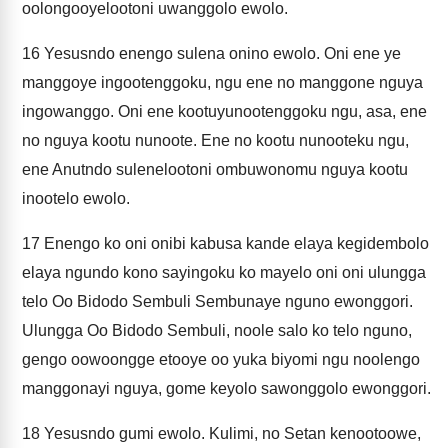
oolongooyelootoni uwanggolo ewolo.
16
Yesusndo enengo sulena onino ewolo. Oni ene ye
manggoye ingootenggoku, ngu ene no manggone nguya
ingowanggo. Oni ene kootuyunootenggoku ngu, asa, ene
no nguya kootu nunoote. Ene no kootu nunooteku ngu,
ene Anutndo sulenelootoni ombuwonomu nguya kootu
inootelo ewolo.
17
Enengo ko oni onibi kabusa kande elaya kegidembolo
elaya ngundo kono sayingoku ko mayelo oni oni ulungga
telo Oo Bidodo Sembuli Sembunaye nguno ewonggori.
Ulungga Oo Bidodo Sembuli, noole salo ko telo nguno,
gengo oowoongge etooye oo yuka biyomi ngu noolengo
manggonayi nguya, gome keyolo sawonggolo ewonggori.
18
Yesusndo gumi ewolo. Kulimi, no Setan kenootoowe,