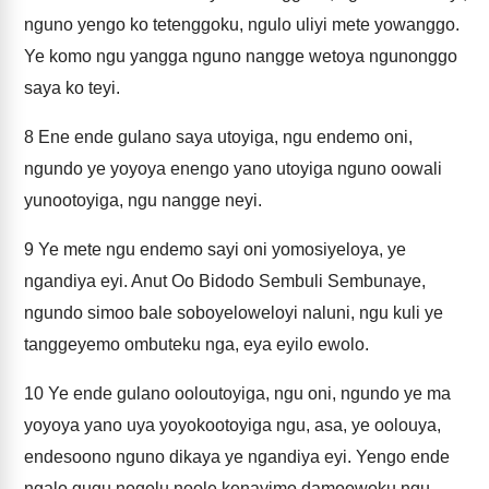
nguno yengo ko tetenggoku, ngulo uliyi mete yowanggo.
Ye komo ngu yangga nguno nangge wetoya ngunonggo
saya ko teyi.
8
Ene ende gulano saya utoyiga, ngu endemo oni,
ngundo ye yoyoya enengo yano utoyiga nguno oowali
yunootoyiga, ngu nangge neyi.
9
Ye mete ngu endemo sayi oni yomosiyeloya, ye
ngandiya eyi. Anut Oo Bidodo Sembuli Sembunaye,
ngundo simoo bale soboyeloweloyi naluni, ngu kuli ye
tanggeyemo ombuteku nga, eya eyilo ewolo.
10
Ye ende gulano ooloutoyiga, ngu oni, ngundo ye ma
yoyoya yano uya yoyokootoyiga ngu, asa, ye oolouya,
endesoono nguno dikaya ye ngandiya eyi. Yengo ende
ngalo gugu nogolu noole kenayimo damoowoku ngu