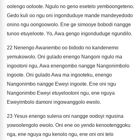
oolengo ooloote. Ngulo no geno esetelo yemboongeteno.
Gedo kuli oo ngu oni ingonduduye mande mandeyedodo
onino ngu oongoowolo. Ene ge simooye bobodi nangge
tunoo etuyeloote. Yo, Awa gengo ingonduduge ngundilo.
22
Nenengo Awanembo oo bidodo no kandenemo
yemukowolo. Oni gulado enengo Nangoni ngulo ma
ingootoni ngu, Awa enengombo nangge Nangonimbolo
ingoote. Oni gulado Awa ma ingooteku, enengo
Nangonimbo nangge Eweyi ingoote. Ene oni ngu
Nangonimbo Eweyi etuyelootoni ngu, ene nguya
Eweyimbolo damoni ingowanggolo ewolo.
23
Yesus enengo sulena oni nangge oodoyi ngusina
yowoolengolo ewolo. Oni ene oo yendo kenootenggoku
nga, ene nguya ngu kenolo ngu, ene oni oni telo