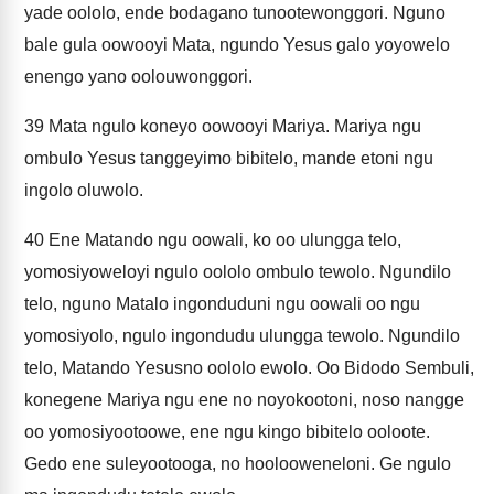
yade oololo, ende bodagano tunootewonggori. Nguno
bale gula oowooyi Mata, ngundo Yesus galo yoyowelo
enengo yano oolouwonggori.
39
Mata ngulo koneyo oowooyi Mariya. Mariya ngu
ombulo Yesus tanggeyimo bibitelo, mande etoni ngu
ingolo oluwolo.
40
Ene Matando ngu oowali, ko oo ulungga telo,
yomosiyoweloyi ngulo oololo ombulo tewolo. Ngundilo
telo, nguno Matalo ingonduduni ngu oowali oo ngu
yomosiyolo, ngulo ingondudu ulungga tewolo. Ngundilo
telo, Matando Yesusno oololo ewolo. Oo Bidodo Sembuli,
konegene Mariya ngu ene no noyokootoni, noso nangge
oo yomosiyootoowe, ene ngu kingo bibitelo ooloote.
Gedo ene suleyootooga, no hoolooweneloni. Ge ngulo