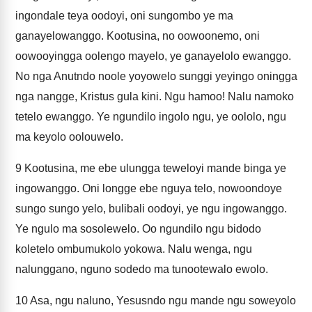
ingondale teya oodoyi, oni sungombo ye ma
ganayelowanggo. Kootusina, no oowoonemo, oni
oowooyingga oolengo mayelo, ye ganayelolo ewanggo.
No nga Anutndo noole yoyowelo sunggi yeyingo oningga
nga nangge, Kristus gula kini. Ngu hamoo! Nalu namoko
tetelo ewanggo. Ye ngundilo ingolo ngu, ye oololo, ngu
ma keyolo oolouwelo.
9
Kootusina, me ebe ulungga teweloyi mande binga ye
ingowanggo. Oni longge ebe nguya telo, nowoondoye
sungo sungo yelo, bulibali oodoyi, ye ngu ingowanggo.
Ye ngulo ma sosolewelo. Oo ngundilo ngu bidodo
koletelo ombumukolo yokowa. Nalu wenga, ngu
nalunggano, nguno sodedo ma tunootewalo ewolo.
10
Asa, ngu naluno, Yesusndo ngu mande ngu soweyolo