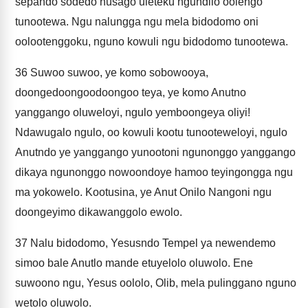
sepando sodedo nusago uleteku ngundilo oolengo
tunootewa. Ngu nalungga ngu mela bidodomo oni
oolootenggoku, nguno kowuli ngu bidodomo tunootewa.
36
Suwoo suwoo, ye komo sobowooya,
doongedoongoodoongoo teya, ye komo Anutno
yanggango oluweloyi, ngulo yemboongeya oliyi!
Ndawugalo ngulo, oo kowuli kootu tunooteweloyi, ngulo
Anutndo ye yanggango yunootoni ngunonggo yanggango
dikaya ngunonggo nowoondoye hamoo teyingongga ngu
ma yokowelo. Kootusina, ye Anut Onilo Nangoni ngu
doongeyimo dikawanggolo ewolo.
37
Nalu bidodomo, Yesusndo Tempel ya newendemo
simoo bale Anutlo mande etuyelolo oluwolo. Ene
suwoono ngu, Yesus oololo, Olib, mela pulinggano nguno
wetolo oluwolo.