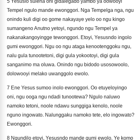
5
Yesuslo sulena oni gidalegado yambo ya oowooyi
Tempel ngulo mande ewonggori. Nga Tempelga nga, ngu
onindo kuli digi oo gome nakayaye yelo oo ngu kingo
sumangeno Anutno yetoyi, ngundo ngu Tempel ya
nakanakangoyingge tewonggori. Etoyi, Yesusndo ingolo
gumi ewonggori. Ngu oo ngu ataga kenootenggoku ngu,
nalu gula tunootetoni, digi gula yokootoyi, digi gula
sanganimo ma oluwa. Onindo ngu bidodo usosowoolo,
dolowooyi melako uwanggolo ewolo.
7
Ene Yesus sumoo inolo ewonggori. Oo etuyeloyingo
oni, ngu ooga ngu ndadi tunootewa? Ngulo naluwo
namoko tetoni, noole ndawu sunggiga kenolo, noole
nguno ingowato. Nalunggaku namoko tete, elo ingowato?
Ewonggori.
8
Ngundilo etoyi, Yesusndo mande gumi ewolo. Ye komo