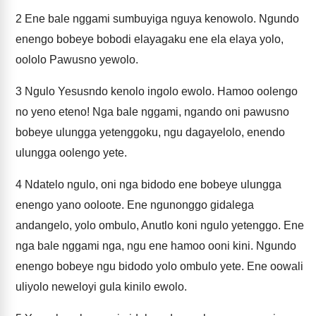
2
Ene bale nggami sumbuyiga nguya kenowolo. Ngundo
enengo bobeye bobodi elayagaku ene ela elaya yolo,
oololo Pawusno yewolo.
3
Ngulo Yesusndo kenolo ingolo ewolo. Hamoo oolengo
no yeno eteno! Nga bale nggami, ngando oni pawusno
bobeye ulungga yetenggoku, ngu dagayelolo, enendo
ulungga oolengo yete.
4
Ndatelo ngulo, oni nga bidodo ene bobeye ulungga
enengo yano ooloote. Ene ngunonggo gidalega
andangelo, yolo ombulo, Anutlo koni ngulo yetenggo. Ene
nga bale nggami nga, ngu ene hamoo ooni kini. Ngundo
enengo bobeye ngu bidodo yolo ombulo yete. Ene oowali
uliyolo neweloyi gula kinilo ewolo.