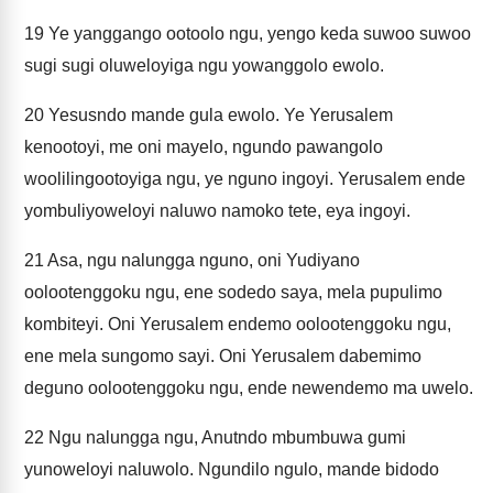
19
Ye yanggango ootoolo ngu, yengo keda suwoo suwoo
sugi sugi oluweloyiga ngu yowanggolo ewolo.
20
Yesusndo mande gula ewolo. Ye Yerusalem
kenootoyi, me oni mayelo, ngundo pawangolo
woolilingootoyiga ngu, ye nguno ingoyi. Yerusalem ende
yombuliyoweloyi naluwo namoko tete, eya ingoyi.
21
Asa, ngu nalungga nguno, oni Yudiyano
oolootenggoku ngu, ene sodedo saya, mela pupulimo
kombiteyi. Oni Yerusalem endemo oolootenggoku ngu,
ene mela sungomo sayi. Oni Yerusalem dabemimo
deguno oolootenggoku ngu, ende newendemo ma uwelo.
22
Ngu nalungga ngu, Anutndo mbumbuwa gumi
yunoweloyi naluwolo. Ngundilo ngulo, mande bidodo