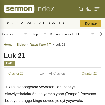
BSB
KJV
WEB
YLT
ASV
BBE
Donate
Home
›
Bibles
›
Rawa Karo NT
›
Luk 21
Luk 21
KAR
‹ Chapter 20
Luk — All Chapters
Chapter 22 ›
1
Yesus doongetelo yeyootoni, oni bobeye
sitowiyedodoku Anutlo yambo yano (Tempel) Pawusno
bobeye ulungga kingo duwoo yetoyi yeyowolo.