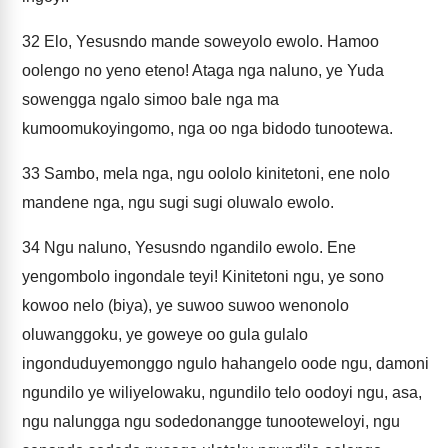
32
Elo, Yesusndo mande soweyolo ewolo. Hamoo
oolengo no yeno eteno! Ataga nga naluno, ye Yuda
sowengga ngalo simoo bale nga ma
kumoomukoyingomo, nga oo nga bidodo tunootewa.
33
Sambo, mela nga, ngu oololo kinitetoni, ene nolo
mandene nga, ngu sugi sugi oluwalo ewolo.
34
Ngu naluno, Yesusndo ngandilo ewolo. Ene
yengombolo ingondale teyi! Kinitetoni ngu, ye sono
kowoo nelo (biya), ye suwoo suwoo wenonolo
oluwanggoku, ye goweye oo gula gulalo
ingonduduyemonggo ngulo hahangelo oode ngu, damoni
ngundilo ye wiliyelowaku, ngundilo telo oodoyi ngu, asa,
ngu nalungga ngu sodedonangge tunooteweloyi, ngu