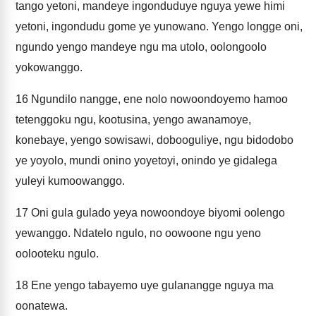
tango yetoni, mandeye ingonduduye nguya yewe himi
yetoni, ingondudu gome ye yunowano. Yengo longge oni,
ngundo yengo mandeye ngu ma utolo, oolongoolo
yokowanggo.
16
Ngundilo nangge, ene nolo nowoondoyemo hamoo
tetenggoku ngu, kootusina, yengo awanamoye,
konebaye, yengo sowisawi, dobooguliye, ngu bidodobo
ye yoyolo, mundi onino yoyetoyi, onindo ye gidalega
yuleyi kumoowanggo.
17
Oni gula gulado yeya nowoondoye biyomi oolengo
yewanggo. Ndatelo ngulo, no oowoone ngu yeno
oolooteku ngulo.
18
Ene yengo tabayemo uye gulanangge nguya ma
oonatewa.