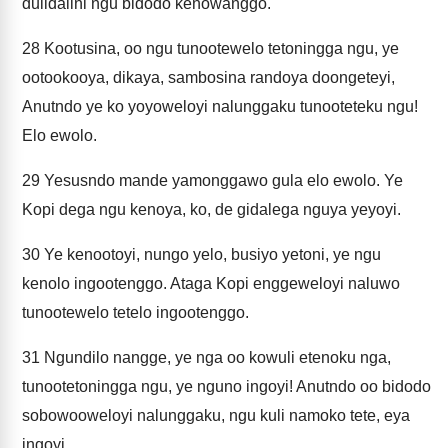
dulidalini ngu bidodo kenowanggo.
28
Kootusina, oo ngu tunootewelo tetoningga ngu, ye
ootookooya, dikaya, sambosina randoya doongeteyi,
Anutndo ye ko yoyoweloyi nalunggaku tunooteteku ngu!
Elo ewolo.
29
Yesusndo mande yamonggawo gula elo ewolo. Ye
Kopi dega ngu kenoya, ko, de gidalega nguya yeyoyi.
30
Ye kenootoyi, nungo yelo, busiyo yetoni, ye ngu
kenolo ingootenggo. Ataga Kopi enggeweloyi naluwo
tunootewelo tetelo ingootenggo.
31
Ngundilo nangge, ye nga oo kowuli etenoku nga,
tunootetoningga ngu, ye nguno ingoyi! Anutndo oo bidodo
sobowooweloyi nalunggaku, ngu kuli namoko tete, eya
ingoyi.