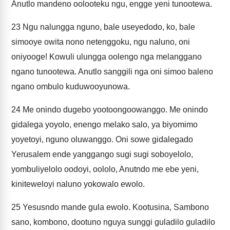
Anutlo mandeno oolooteku ngu, engge yeni tunootewa.
23
Ngu nalungga nguno, bale useyedodo, ko, bale
simooye owita nono netenggoku, ngu naluno, oni
oniyooge! Kowuli ulungga oolengo nga melanggano
ngano tunootewa. Anutlo sanggili nga oni simoo baleno
ngano ombulo kuduwooyunowa.
24
Me onindo dugebo yootoongoowanggo. Me onindo
gidalega yoyolo, enengo melako salo, ya biyomimo
yoyetoyi, nguno oluwanggo. Oni sowe gidalegado
Yerusalem ende yanggango sugi sugi soboyelolo,
yombuliyelolo oodoyi, oololo, Anutndo me ebe yeni,
kiniteweloyi naluno yokowalo ewolo.
25
Yesusndo mande gula ewolo. Kootusina, Sambono
sano, kombono, dootuno nguya sunggi guladilo guladilo