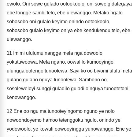
ewolo. Oni sowe gulado ootookoolo, oni sowe gidalegaya
ebe longge sambi telo, ebe ulewanggo. Melako ngalo
sobosobo oni gulalo keyimo onindo ootookoolo,
sobosobo gulalo keyimo oniya ebe kendukendu telo, ebe
ulewanggo.
11
Imimi ululumu nangge mela nga dowoolo
yokutuwoowa. Mela ngano, oowalilo kumooyingo
ulungga oolengo tunootewa. Sayi ko oo biyomi ululu mela
gulano gulano nguya tunootewa. Sambono oo
sosoleweloyi sunggi guladilo guladilo nguya tunootetoni
kenowanggo.
12
Ene oo ngu ma tunooteyingomo nguno ye nolo
nowoondoyemo hamoo tetenggoku ngulo, onindo ye
yodowoolo, ye kowuli oowooyingga yunowanggo. Ene ye