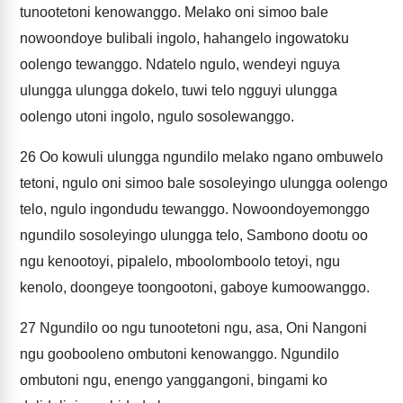
tunootetoni kenowanggo. Melako oni simoo bale
nowoondoye bulibali ingolo, hahangelo ingowatoku
oolengo tewanggo. Ndatelo ngulo, wendeyi nguya
ulungga ulungga dokelo, tuwi telo ngguyi ulungga
oolengo utoni ingolo, ngulo sosolewanggo.
26
Oo kowuli ulungga ngundilo melako ngano ombuwelo
tetoni, ngulo oni simoo bale sosoleyingo ulungga oolengo
telo, ngulo ingondudu tewanggo. Nowoondoyemonggo
ngundilo sosoleyingo ulungga telo, Sambono dootu oo
ngu kenootoyi, pipalelo, mboolomboolo tetoyi, ngu
kenolo, doongeye toongootoni, gaboye kumoowanggo.
27
Ngundilo oo ngu tunootetoni ngu, asa, Oni Nangoni
ngu goobooleno ombutoni kenowanggo. Ngundilo
ombutoni ngu, enengo yanggangoni, bingami ko