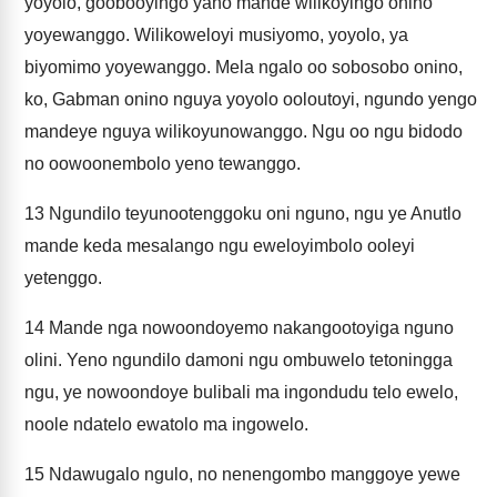
yoyolo, goobooyingo yano mande wilikoyingo onino
yoyewanggo. Wilikoweloyi musiyomo, yoyolo, ya
biyomimo yoyewanggo. Mela ngalo oo sobosobo onino,
ko, Gabman onino nguya yoyolo ooloutoyi, ngundo yengo
mandeye nguya wilikoyunowanggo. Ngu oo ngu bidodo
no oowoonembolo yeno tewanggo.
13
Ngundilo teyunootenggoku oni nguno, ngu ye Anutlo
mande keda mesalango ngu eweloyimbolo ooleyi
yetenggo.
14
Mande nga nowoondoyemo nakangootoyiga nguno
olini. Yeno ngundilo damoni ngu ombuwelo tetoningga
ngu, ye nowoondoye bulibali ma ingondudu telo ewelo,
noole ndatelo ewatolo ma ingowelo.
15
Ndawugalo ngulo, no nenengombo manggoye yewe