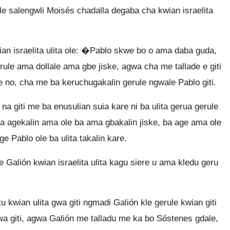
 salengwli Moisés chadalla degaba cha kwian israelita
ian israelita ulita ole: �Pablo skwe bo o ama daba guda,
rule ama dollale ama gbe jiske, agwa cha me tallade e giti
 no, cha me ba keruchugakalin gerule ngwale Pablo giti.
na giti me ba enusulian suia kare ni ba ulita gerua gerule
 ta agekalin ama ole ba ama gbakalin jiske, ba age ama ole
e Pablo ole ba ulita takalin kare.
re Galión kwian israelita ulita kagu siere u ama kledu geru
 kwian ulita gwa giti ngmadi Galión kle gerule kwian giti
wa giti, agwa Galión me talladu me ka bo Sóstenes gdale,