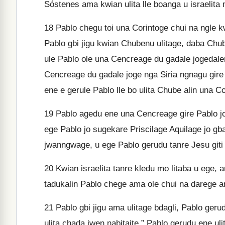
Sóstenes ama kwian ulita lle boanga u israelita
18
Pablo chegu toi una Corintoge chui na ngle k
Pablo gbi jigu kwian Chubenu ulitage, daba Chub
ule Pablo ole una Cencreage du gadale jogedaleni
Cencreage du gadale joge nga Siria ngnagu gire 
ene e gerule Pablo lle bo ulita Chube alin una 
19
Pablo agedu ene una Cencreage gire Pablo jo 
ege Pablo jo sugekare Priscilage Aquilage jo gb
jwanngwage, u ege Pablo gerudu tanre Jesu giti k
20
Kwian israelita tanre kledu mo litaba u ege, 
tadukalin Pablo chege ama ole chui na darege a
21
Pablo gbi jigu ama ulitage bdagli, Pablo geru
ulita chada jwen nabitaite.” Pablo gerudu ene ul