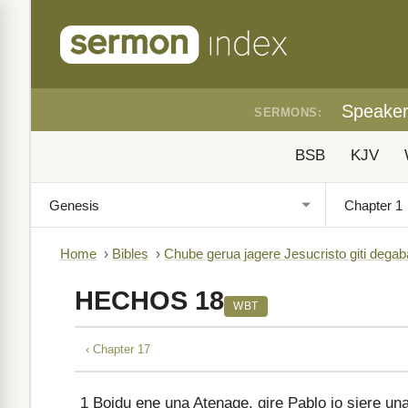
Speake
SERMONS:
BSB
KJV
Home
›
Bibles
›
Chube gerua jagere Jesucristo giti degab
HECHOS 18
WBT
‹ Chapter 17
1
Boidu ene una Atenage, gire Pablo jo siere una