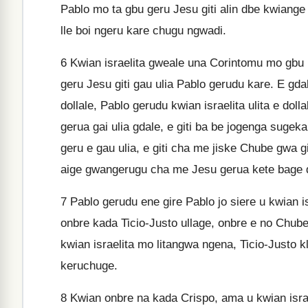
Pablo mo ta gbu geru Jesu giti alin dbe kwiange 
lle boi ngeru kare chugu ngwadi.
6
Kwian israelita gweale una Corintomu mo gbu 
geru Jesu giti gau ulia Pablo gerudu kare. E gda
dollale, Pablo gerudu kwian israelita ulita e dol
gerua gai ulia gdale, e giti ba be jogenga sugek
geru e gau ulia, e giti cha me jiske Chube gwa g
aige gwangerugu cha me Jesu gerua kete bage d
7
Pablo gerudu ene gire Pablo jo siere u kwian 
onbre kada Ticio-Justo ullage, onbre e no Chub
kwian israelita mo litangwa ngena, Ticio-Justo k
keruchuge.
8
Kwian onbre na kada Crispo, ama u kwian israe