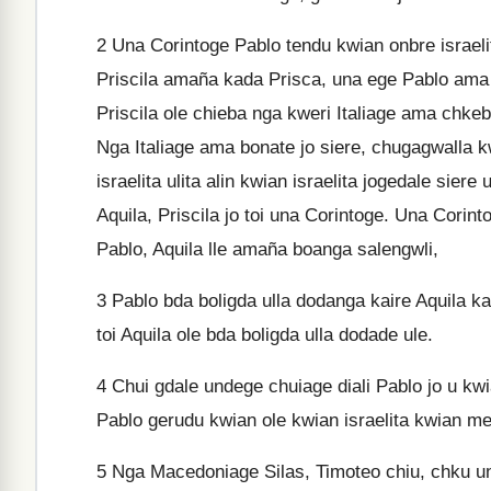
2
Una Corintoge Pablo tendu kwian onbre israel
Priscila amaña kada Prisca, una ege Pablo ama
Priscila ole chieba nga kweri Italiage ama chke
Nga Italiage ama bonate jo siere, chugagwalla 
israelita ulita alin kwian israelita jogedale sie
Aquila, Priscila jo toi una Corintoge. Una Corint
Pablo, Aquila lle amaña boanga salengwli,
3
Pablo bda boligda ulla dodanga kaire Aquila ka
toi Aquila ole bda boligda ulla dodade ule.
4
Chui gdale undege chuiage diali Pablo jo u kw
Pablo gerudu kwian ole kwian israelita kwian me i
5
Nga Macedoniage Silas, Timoteo chiu, chku u