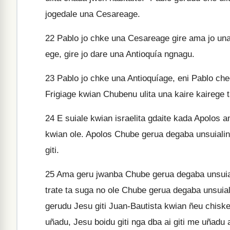
jogedale una Cesareage.
22
Pablo jo chke una Cesareage gire ama jo una
ege, gire jo dare una Antioquía ngnagu.
23
Pablo jo chke una Antioquíage, eni Pablo ch
Frigiage kwian Chubenu ulita una kaire kairege 
24
E suiale kwian israelita gdaite kada Apolos 
kwian ole. Apolos Chube gerua degaba unsuialin
giti.
25
Ama geru jwanba Chube gerua degaba unsuiali
trate ta suga no ole Chube gerua degaba unsuial
gerudu Jesu giti Juan-Bautista kwian ñeu chisk
uñadu, Jesu boidu giti nga dba ai giti me uñ