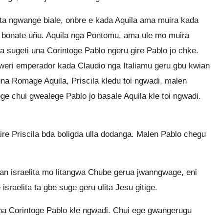
ita ngwange biale, onbre e kada Aquila ama muira kada
 bonate uñu. Aquila nga Pontomu, ama ule mo muira
ba sugeti una Corintoge Pablo ngeru gire Pablo jo chke.
kweri emperador kada Claudio nga Italiamu geru gbu kwian
re una Romage Aquila, Priscila kledu toi ngwadi, malen
oge chui gwealege Pablo jo basale Aquila kle toi ngwadi.
ire Priscila bda boligda ulla dodanga. Malen Pablo chegu
ian israelita mo litangwa Chube gerua jwanngwage, eni
sraelita ta gbe suge geru ulita Jesu gitige.
na Corintoge Pablo kle ngwadi. Chui ege gwangerugu