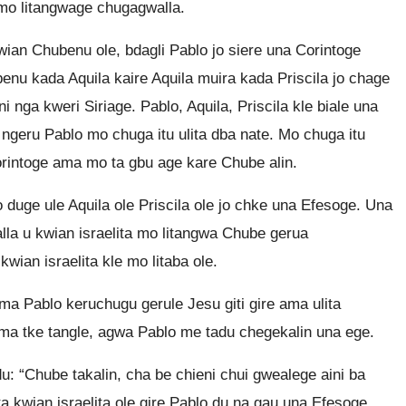
 mo litangwage chugagwalla.
wian Chubenu ole, bdagli Pablo jo siere una Corintoge
enu kada Aquila kaire Aquila muira kada Priscila jo chage
 nga kweri Siriage. Pablo, Aquila, Priscila kle biale una
ngeru Pablo mo chuga itu ulita dba nate. Mo chuga itu
Corintoge ama mo ta gbu age kare Chube alin.
duge ule Aquila ole Priscila ole jo chke una Efesoge. Una
alla u kwian israelita mo litangwa Chube gerua
wian israelita kle mo litaba ole.
ama Pablo keruchugu gerule Jesu giti gire ama ulita
ma tke tangle, agwa Pablo me tadu chegekalin una ege.
du: “Chube takalin, cha be chieni chui gwealege aini ba
ita kwian israelita ole gire Pablo du na gau una Efesoge