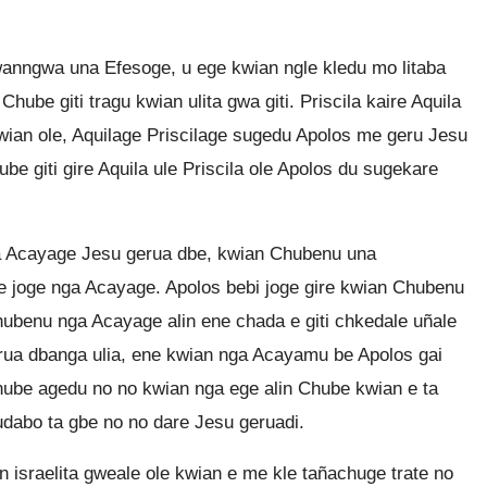
wanngwa una Efesoge, u ege kwian ngle kledu mo litaba
ube giti tragu kwian ulita gwa giti. Priscila kaire Aquila
ian ole, Aquilage Priscilage sugedu Apolos me geru Jesu
ube giti gire Aquila ule Priscila ole Apolos du sugekare
nga Acayage Jesu gerua dbe, kwian Chubenu una
 joge nga Acayage. Apolos bebi joge gire kwian Chubenu
ubenu nga Acayage alin ene chada e giti chkedale uñale
a dbanga ulia, ene kwian nga Acayamu be Apolos gai
hube agedu no no kwian nga ege alin Chube kwian e ta
hudabo ta gbe no no dare Jesu geruadi.
n israelita gweale ole kwian e me kle tañachuge trate no