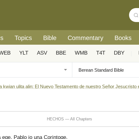
rs
Topics
Bible
Commentary
Books
WEB
YLT
ASV
BBE
WMB
T4T
DBY
|
a kwian ulita alin: El Nuevo Testamento de nuestro Señor Jesucristo 
HECHOS — All Chapters
 ege, Pablo jo una Corintoge.