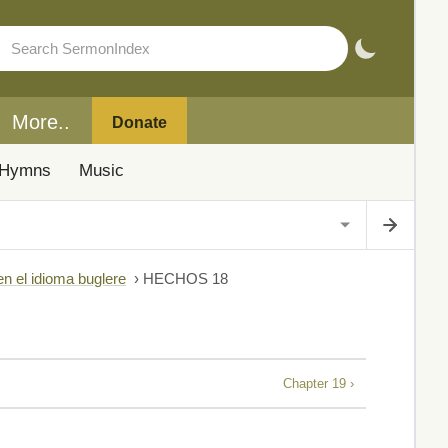
More..
Donate
Hymns
Music
en el idioma buglere
›
HECHOS 18
Chapter 19 ›