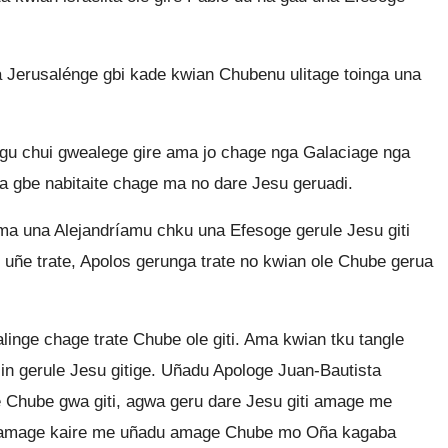
 Jerusalénge gbi kade kwian Chubenu ulitage toinga una
egu chui gwealege gire ama jo chage nga Galaciage nga
ta gbe nabitaite chage ma no dare Jesu geruadi.
ama una Alejandríamu chku una Efesoge gerule Jesu giti
 uñe trate, Apolos gerunga trate no kwian ole Chube gerua
nge chage trate Chube ole giti. Ama kwian tku tangle
in gerule Jesu gitige. Uñadu Apologe Juan-Bautista
e Chube gwa giti, agwa geru dare Jesu giti amage me
adu amage kaire me uñadu amage Chube mo Oña kagaba