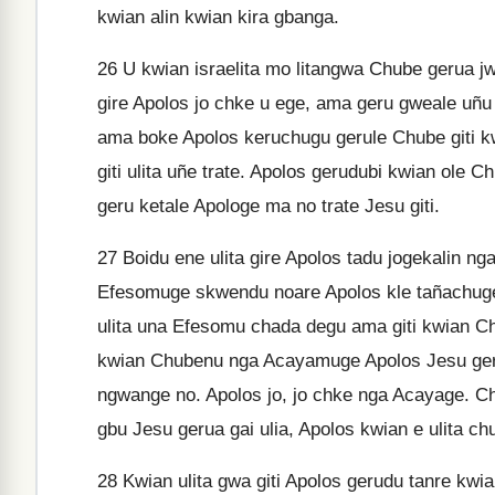
kwian alin kwian kira gbanga.
26
U kwian israelita mo litangwa Chube gerua j
gire Apolos jo chke u ege, ama geru gweale uñu Ch
ama boke Apolos keruchugu gerule Chube giti kw
giti ulita uñe trate. Apolos gerudubi kwian ole Ch
geru ketale Apologe ma no trate Jesu giti.
27
Boidu ene ulita gire Apolos tadu jogekalin 
Efesomuge skwendu noare Apolos kle tañachuge
ulita una Efesomu chada degu ama giti kwian Ch
kwian Chubenu nga Acayamuge Apolos Jesu geru
ngwange no. Apolos jo, jo chke nga Acayage. C
gbu Jesu gerua gai ulia, Apolos kwian e ulita c
28
Kwian ulita gwa giti Apolos gerudu tanre kwia