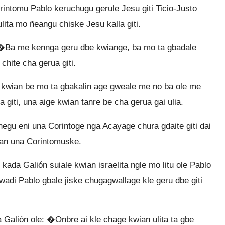
rintomu Pablo keruchugu gerule Jesu giti Ticio-Justo
ulita mo ñeangu chiske Jesu kalla giti.
: �Ba me kennga geru dbe kwiange, ba mo ta gbadale
chite cha gerua giti.
e kwian be mo ta gbakalin age gweale me no ba ole me
 giti, una aige kwian tanre be cha gerua gai ulia.
hegu eni una Corintoge nga Acayage chura gdaite giti dai
ian una Corintomuske.
da Galión suiale kwian israelita ngle mo litu ole Pablo
wadi Pablo gbale jiske chugagwallage kle geru dbe giti
Galión ole: �Onbre ai kle chage kwian ulita ta gbe