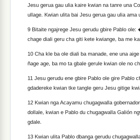
Jesu gerua gau ulia kaire kwian na tanre una Co
ullage. Kwian ulita bai Jesu gerua gau ulia ama 
9
Bitaite ngajrege Jesu gerudu gbire Pablo ole
chage diali geru cha giti kete kwiange, ba me ka 
10
Cha kle ba ole diali ba manade, ene una aig
ñage age, ba mo ta gbale gerule kwian ole no cha
11
Jesu gerudu ene gbire Pablo ole gire Pablo c
gdadereke kwian tke tangle geru Jesu gitige kw
12
Kwian nga Acayamu chugagwalla gobernador ka
dollale, kwian e Pablo du chugagwalla Galión ng
gdale.
13
Kwian ulita Pablo dbanga gerudu chugagwalla 