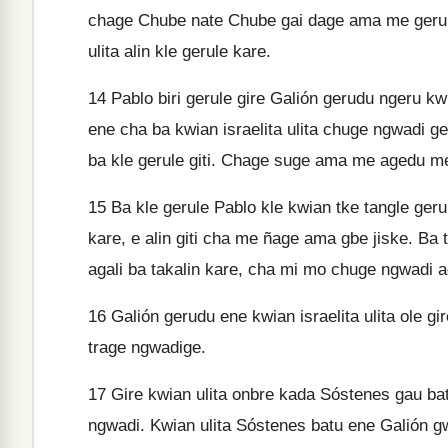
chage Chube nate Chube gai dage ama me gerule
ulita alin kle gerule kare.
14
Pablo biri gerule gire Galión gerudu ngeru kw
ene cha ba kwian israelita ulita chuge ngwadi ge
ba kle gerule giti. Chage suge ama me agedu me
15
Ba kle gerule Pablo kle kwian tke tangle geru 
kare, e alin giti cha me ñage ama gbe jiske. Ba
agali ba takalin kare, cha mi mo chuge ngwadi ag
16
Galión gerudu ene kwian israelita ulita ole gi
trage ngwadige.
17
Gire kwian ulita onbre kada Sóstenes gau batu
ngwadi. Kwian ulita Sóstenes batu ene Galión g