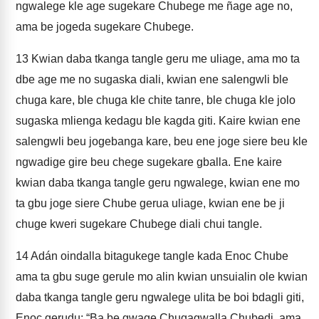
ngwalege kle age sugekare Chubege me ñage age no,
ama be jogeda sugekare Chubege.
13
Kwian daba tkanga tangle geru me uliage, ama mo ta
dbe age me no sugaska diali, kwian ene salengwli ble
chuga kare, ble chuga kle chite tanre, ble chuga kle jolo
sugaska mlienga kedagu ble kagda giti. Kaire kwian ene
salengwli beu jogebanga kare, beu ene joge siere beu kle
ngwadige gire beu chege sugekare gballa. Ene kaire
kwian daba tkanga tangle geru ngwalege, kwian ene mo
ta gbu joge siere Chube gerua uliage, kwian ene be ji
chuge kweri sugekare Chubege diali chui tangle.
14
Adán oindalla bitagukege tangle kada Enoc Chube
ama ta gbu suge gerule mo alin kwian unsuialin ole kwian
daba tkanga tangle geru ngwalege ulita be boi bdagli giti,
Enoc gerudu: “Ba be gwage Chugagwalla Chubedi, ama