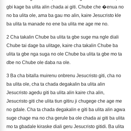
gbi kage ba ulita alin chada ai giti. Chube che �enua no
no ba ulita ole, ama ba gau mo alin, kaire Jesucristo kle
ba ulita ta manade no ene ba ulita me age me no.
2
Cha takalin Chube ba ulita ta gbe suge ma ngle diali
Chube tai dage ba ulitage, kaire cha takalin Chube ba
ulita ta gbe nga suga no ole Chube ba ulita ta gbe mo ta
dbe no Chube ole daba na ole.
3
Ba cha bitalla muirenu onbrenu Jesucristo giti, cha no
ba ulita ole, cha ta chada degakalin ba ulita alin
Jesucristo agedu giti ba ulita alin kaire cha alin,
Jesucristo giti che ulita tiun gitiru ji chugege che age me
no gdale. Cha ta chada degakalin e giti ba ulita alin agwa
suge chage ma no cha gerule ba ole chada ai giti ba ulita
mo ta gbadale kiraske diali geru Jesucristo gitidi. Ba ulita