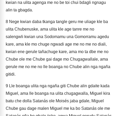
kwian na ulita agenga me no be toi chui bdagli ngnagu
alin ta gbagda.
8
Nege kwian daba tkanga tangle geru me uliage kle ba
ulita Chubenuske, ama ulita kle age tanre me no
salengwli kwian una Sodomamu una Gomorramu agedu
kare, ama kle mo chuge ngwadi age me no me no diali,
kwian ene gerule tañachuge kare, ama mo ta dbe me no
Chube ole me Chube gai dage mo Chugagwallale, ama
gerule me no me no lle boanga no Chube alin nga ngaña
gitidi.
9
Lle boanga ulita nga ngaña giti Chube alin gdaite kada
Miguel, ama lle boanga na ulita chugagwalla, Miguel kira
batu che dolla Satanás ole Moisés jaba gdale, Miguel
Chube gau dage malen Miguel me ka bo Satanás ole me
Satanás oña bo gbale jiske, agwa Miguel gerudu Satanás