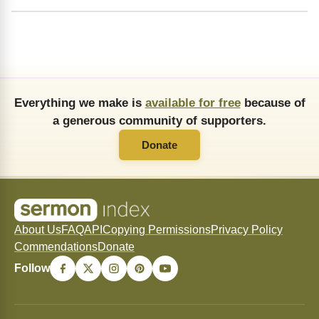
Everything we make is
available for free
because of
a generous community of supporters.
Donate
About Us
FAQ
API
Copying Permissions
Privacy Policy
Commendations
Donate
Follow