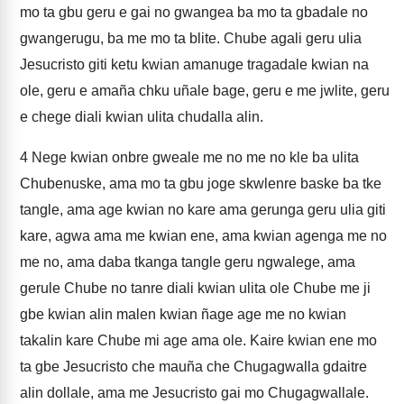
mo ta gbu geru e gai no gwangea ba mo ta gbadale no
gwangerugu, ba me mo ta blite. Chube agali geru ulia
Jesucristo giti ketu kwian amanuge tragadale kwian na
ole, geru e amaña chku uñale bage, geru e me jwlite, geru
e chege diali kwian ulita chudalla alin.
4
Nege kwian onbre gweale me no me no kle ba ulita
Chubenuske, ama mo ta gbu joge skwlenre baske ba tke
tangle, ama age kwian no kare ama gerunga geru ulia giti
kare, agwa ama me kwian ene, ama kwian agenga me no
me no, ama daba tkanga tangle geru ngwalege, ama
gerule Chube no tanre diali kwian ulita ole Chube me ji
gbe kwian alin malen kwian ñage age me no kwian
takalin kare Chube mi age ama ole. Kaire kwian ene mo
ta gbe Jesucristo che mauña che Chugagwalla gdaitre
alin dollale, ama me Jesucristo gai mo Chugagwallale.