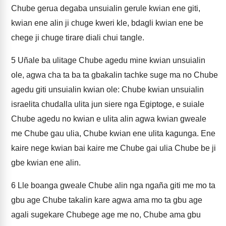
Chube gerua degaba unsuialin gerule kwian ene giti,
kwian ene alin ji chuge kweri kle, bdagli kwian ene be
chege ji chuge tirare diali chui tangle.
5
Uñale ba ulitage Chube agedu mine kwian unsuialin
ole, agwa cha ta ba ta gbakalin tachke suge ma no Chube
agedu giti unsuialin kwian ole: Chube kwian unsuialin
israelita chudalla ulita jun siere nga Egiptoge, e suiale
Chube agedu no kwian e ulita alin agwa kwian gweale
me Chube gau ulia, Chube kwian ene ulita kagunga. Ene
kaire nege kwian bai kaire me Chube gai ulia Chube be ji
gbe kwian ene alin.
6
Lle boanga gweale Chube alin nga ngaña giti me mo ta
gbu age Chube takalin kare agwa ama mo ta gbu age
agali sugekare Chubege age me no, Chube ama gbu