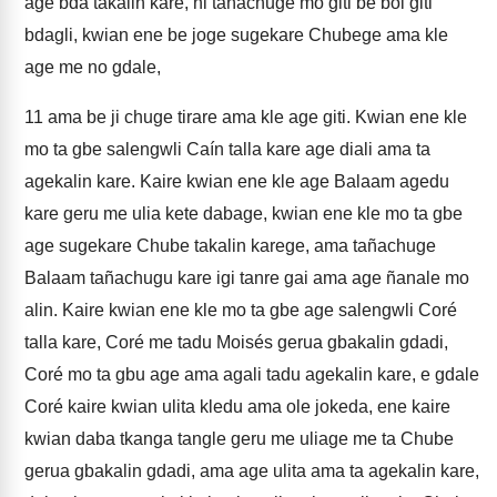
age bda takalin kare, ni tañachuge mo giti be boi giti
bdagli, kwian ene be joge sugekare Chubege ama kle
age me no gdale,
11
ama be ji chuge tirare ama kle age giti. Kwian ene kle
mo ta gbe salengwli Caín talla kare age diali ama ta
agekalin kare. Kaire kwian ene kle age Balaam agedu
kare geru me ulia kete dabage, kwian ene kle mo ta gbe
age sugekare Chube takalin karege, ama tañachuge
Balaam tañachugu kare igi tanre gai ama age ñanale mo
alin. Kaire kwian ene kle mo ta gbe age salengwli Coré
talla kare, Coré me tadu Moisés gerua gbakalin gdadi,
Coré mo ta gbu age ama agali tadu agekalin kare, e gdale
Coré kaire kwian ulita kledu ama ole jokeda, ene kaire
kwian daba tkanga tangle geru me uliage me ta Chube
gerua gbakalin gdadi, ama age ulita ama ta agekalin kare,