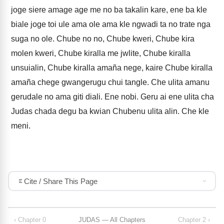
joge siere amage age me no ba takalin kare, ene ba kle
biale joge toi ule ama ole ama kle ngwadi ta no trate nga
suga no ole. Chube no no, Chube kweri, Chube kira
molen kweri, Chube kiralla me jwlite, Chube kiralla
unsuialin, Chube kiralla amaña nege, kaire Chube kiralla
amaña chege gwangerugu chui tangle. Che ulita amanu
gerudale no ama giti diali. Ene nobi. Geru ai ene ulita cha
Judas chada degu ba kwian Chubenu ulita alin. Che kle
meni.
Cite / Share This Page
‹ Chapter 0
JUDAS — All Chapters
Chapter 2 ›