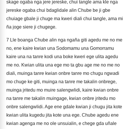
skage ogaba nga jere jereske, chui tangle ama kle nga
jereske ogaba chui bdaglidale alin Chube be ji gbe
chuiage gbale ji chuge ma kweri diali chui tangle, ama mi
ña joge siere ji chugege.
7
Lle boanga Chube alin nga ngaña giti agedu me no me
no, ene kaire kwian una Sodomamu una Gomorramu
kaire una na tanre kodi una boke kweri ege ulita agedu
me no. Kwian ulita una ege mo ta gbu age me no me no
diali, muinga tanre kwian onbre tanre mo chugu ngwadi
mo chuge ke giti, muinga na tanre me takalin onbrege,
muinga jritedu mo muire salengwlidi, kaire kwian onbre
na tanre me takalin muingage, kwian onbre jritedu mo
onbre salengwlidi. Age ene gdale kwian ji chugu jita kote
kwian ulita kugedu jita kote una ege. Chube agedu ene
kwian agenga me no ole unsuialin, e chege gda uñale