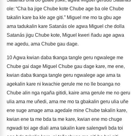
ole: “Cha ba jige Chube kote Chube age ba ole Chube
takalin kare ba kle age giti.” Miguel me mo ta gbu age
ama tadukalin kare Satanás ole agwa Miguel che dolla
Satanás jigu Chube kote, Miguel kweri ñadu age agwa
me agedu, ama Chube gau dage.
10
Agwa kwian daba tkanga tangle geru ngwalege me
Chube gai dage Miguel Chube gau dage kare, me ene,
kwian daba tkanga tangle geru ngwalege age ama ta
agekalin kare ni kwachie gerule me no lle boanga no
Chube alin nga ngaña gitidi, kaire ama gerule me no geru
ulia ama me uñedi, ama me mo ta gbakalin geru ulia uñe
ene suge amage ama agedale mine Chube takalin kare,
kwian ene ta me bda ta me kare, kwian ene mo chuge
ngwadi toi age diali ama takalin kare salengwli bda toi