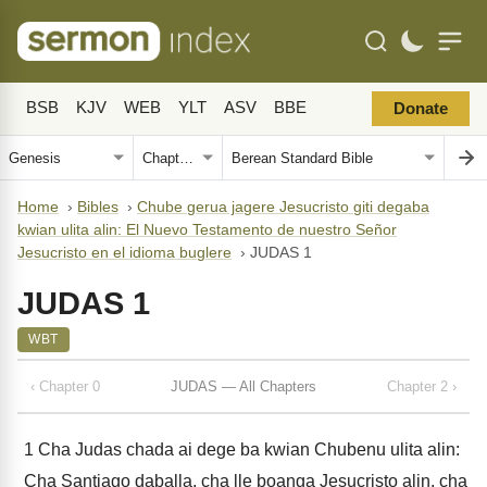
BSB
KJV
WEB
YLT
ASV
BBE
Donate
Home
›
Bibles
›
Chube gerua jagere Jesucristo giti degaba
kwian ulita alin: El Nuevo Testamento de nuestro Señor
Jesucristo en el idioma buglere
›
JUDAS 1
JUDAS 1
WBT
‹ Chapter 0
JUDAS — All Chapters
Chapter 2 ›
1
Cha Judas chada ai dege ba kwian Chubenu ulita alin:
Cha Santiago daballa, cha lle boanga Jesucristo alin, cha