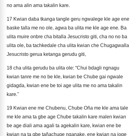
no ama alin ama takalin kare.
17
Kwian daba tkanga tangle geru ngwalege kle age ene
baske talla me no ole, agwa ba ulita me kle age ene. Ba
ulita muire onbre cha bitalla Jesucristo giti, cha no no ba
ulita ole, ba tachkedale cha ulita kwian che Chugagwalla
Jesucristo gerua ketanga gerudu giti,
18
cha ulita gerudu ba ulita ole: “Chui bdagli ngnagu
kwian tanre me no be kle, kwian be Chube gai ngwale
gidagda, kwian ene be toi age ulita me no ama takalin
kare."
19
Kwian ene me Chubenu, Chube Oña me kle ama tale
me kle ama ta gbe age Chube takalin kare malen kwian
be age diali ama agali ta agekalin kare, kwian ene be
kwian na ta gbe tañachuge nganake, ene kwian na joge