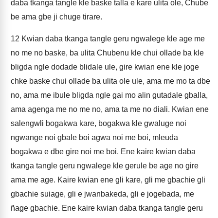
daba tkanga tangle kle baske talla e kare ulita ole, Chube
be ama gbe ji chuge tirare.
12
Kwian daba tkanga tangle geru ngwalege kle age me
no me no baske, ba ulita Chubenu kle chui ollade ba kle
bligda ngle dodade blidale ule, gire kwian ene kle joge
chke baske chui ollade ba ulita ole ule, ama me mo ta dbe
no, ama me ibule bligda ngle gai mo alin gutadale gballa,
ama agenga me no me no, ama ta me no diali. Kwian ene
salengwli bogakwa kare, bogakwa kle gwaluge noi
ngwange noi gbale boi agwa noi me boi, mleuda
bogakwa e dbe gire noi me boi. Ene kaire kwian daba
tkanga tangle geru ngwalege kle gerule be age no gire
ama me age. Kaire kwian ene gli kare, gli me gbachie gli
gbachie suiage, gli e jwanbakeda, gli e jogebada, me
ñage gbachie. Ene kaire kwian daba tkanga tangle geru