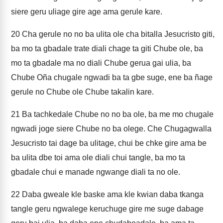
siere geru uliage gire age ama gerule kare.
20
Cha gerule no no ba ulita ole cha bitalla Jesucristo giti,
ba mo ta gbadale trate diali chage ta giti Chube ole, ba
mo ta gbadale ma no diali Chube gerua gai ulia, ba
Chube Oña chugale ngwadi ba ta gbe suge, ene ba ñage
gerule no Chube ole Chube takalin kare.
21
Ba tachkedale Chube no no ba ole, ba me mo chugale
ngwadi joge siere Chube no ba olege. Che Chugagwalla
Jesucristo tai dage ba ulitage, chui be chke gire ama be
ba ulita dbe toi ama ole diali chui tangle, ba mo ta
gbadale chui e manade ngwange diali ta no ole.
22
Daba gweale kle baske ama kle kwian daba tkanga
tangle geru ngwalege keruchuge gire me suge dabage