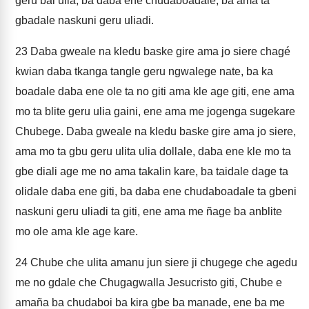
geru bai ulia, ba daba ene chudaboadale, ba ama ta
gbadale naskuni geru uliadi.
23
Daba gweale na kledu baske gire ama jo siere chagé
kwian daba tkanga tangle geru ngwalege nate, ba ka
boadale daba ene ole ta no giti ama kle age giti, ene ama
mo ta blite geru ulia gaini, ene ama me jogenga sugekare
Chubege. Daba gweale na kledu baske gire ama jo siere,
ama mo ta gbu geru ulita ulia dollale, daba ene kle mo ta
gbe diali age me no ama takalin kare, ba taidale dage ta
olidale daba ene giti, ba daba ene chudaboadale ta gbeni
naskuni geru uliadi ta giti, ene ama me ñage ba anblite
mo ole ama kle age kare.
24
Chube che ulita amanu jun siere ji chugege che agedu
me no gdale che Chugagwalla Jesucristo giti, Chube e
amaña ba chudaboi ba kira gbe ba manade, ene ba me