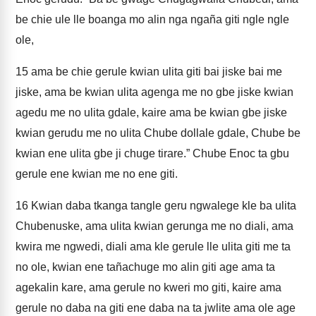
be chie ule lle boanga mo alin nga ngaña giti ngle ngle
ole,
15
ama be chie gerule kwian ulita giti bai jiske bai me
jiske, ama be kwian ulita agenga me no gbe jiske kwian
agedu me no ulita gdale, kaire ama be kwian gbe jiske
kwian gerudu me no ulita Chube dollale gdale, Chube be
kwian ene ulita gbe ji chuge tirare.” Chube Enoc ta gbu
gerule ene kwian me no ene giti.
16
Kwian daba tkanga tangle geru ngwalege kle ba ulita
Chubenuske, ama ulita kwian gerunga me no diali, ama
kwira me ngwedi, diali ama kle gerule lle ulita giti me ta
no ole, kwian ene tañachuge mo alin giti age ama ta
agekalin kare, ama gerule no kweri mo giti, kaire ama
gerule no daba na giti ene daba na ta jwlite ama ole age