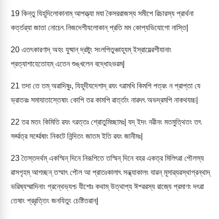
19
কিন্তু যিহূদিলোকানাম্ আপত্ত্যা মযা কৈসররাজস্য সমীপে ৱিচারস্য প্রার্থনা
কর্ত্তৱ্যা জাতা নোচেৎ নিজদেশীযলোকান্ প্রতি মম কোপ্যভিযোগো নাস্তি|
20
এতৎকারণাদ্ অহং যুষ্মান্ দ্রষ্টুং সংলপিতুঞ্চাহূযম্ ইস্রাযেল্ৱশীযানাং
প্রত্যাশাহেতোহম্ এতেন শুঙ্খলেন বদ্ধোঽভৱম্|
21
তদা তে তম্ অৱাদিষুঃ, যিহূদীযদেশাদ্ ৱযং ৎৱামধি কিমপি পত্রং ন প্রাপ্তা যে
ভ্রাতরঃ সমাযাতাস্তেষাং কোপি তৱ কামপি ৱার্ত্তাং নাৱদৎ অভদ্রমপি নাকথযচ্চ|
22
তৱ মতং কিমিতি ৱযং ৎৱত্তঃ শ্রোতুমিচ্ছামঃ| যদ্ ইদং নৱীনং মতমুত্থিতং তৎ
সর্ৱ্ৱত্র সর্ৱ্ৱেষাং নিকটে নিন্দিতং জাতম ইতি ৱযং জানীমঃ|
23
তৈস্তদর্থম্ একস্মিন্ দিনে নিরূপিতে তস্মিন্ দিনে বহৱ একত্র মিলিৎৱা পৌলস্য
ৱাসগৃহম্ আগচ্ছন্ তস্মাৎ পৌল আ প্রাতঃকালাৎ সন্ধ্যাকালং যাৱন্ মূসাৱ্যৱস্থাগ্রন্থাদ্
ভৱিষ্যদ্ৱাদিনাং গ্রন্থেভ্যশ্চ যীশোঃ কথাম্ উত্থাপ্য ঈশ্ৱরস্য রাজ্যে প্রমাণং দৎৱা
তেষাং প্রৱৃত্তিং জনযিতুং চেষ্টিতৱান্|