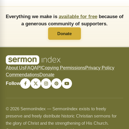
Everything we make is
available for free
because of
a generous community of supporters.
Donate
About Us
FAQ
API
Copying Permissions
Privacy Policy
Commendations
Donate
Follow
© 2026 SermonIndex — SermonIndex exists to freely
preserve and freely distribute historic Christian sermons for
the glory of Christ and the strengthening of His Church.