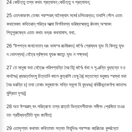
24
কেচিত্তু তস্য কথাং প্রত্যাযন্ কেচিত্তু ন প্রত্যাযন্;
25
এতৎকারণাৎ তেষাং পরস্পরম্ অনৈক্যাৎ সর্ৱ্ৱে চলিতৱন্তঃ; তথাপি পৌল এতাং
কথামেকাং কথিতৱান্ পৱিত্র আত্মা যিশযিযস্য ভৱিষ্যদ্ৱক্তু র্ৱদনাদ্ অস্মাকং
পিতৃপুরুষেভ্য এতাং কথাং ভদ্রং কথযামাস, যথা,
26
“উপগত্য জনানেতান্ ৎৱং ভাষস্ৱ ৱচস্ত্ৱিদং| কর্ণৈঃ শ্রোষ্যথ যূযং হি কিন্তু যূযং
ন ভোৎস্যথ| নেত্রৈ র্দ্রক্ষ্যথ যূযঞ্চ জ্ঞাতুং যূযং ন শক্ষ্যথ|
27
তে মানুষা যথা নেত্রৈঃ পরিপশ্যন্তি নৈৱ হি| কর্ণৈঃ র্যথা ন শৃণ্ৱন্তি বুধ্যন্তে ন চ
মানসৈঃ| ৱ্যাৱর্ত্তযৎসু চিত্তানি কালে কুত্রাপি তেষু ৱৈ| মত্তস্তে মনুজাঃ স্ৱস্থা যথা
নৈৱ ভৱন্তি চ| তথা তেষাং মনুষ্যাণাং সন্তি স্থূলা হি বুদ্ধযঃ| বধিরীভূতকর্ণাশ্চ জাতাশ্চ
মুদ্রিতা দৃশঃ||
28
অত ঈশ্ৱরাদ্ যৎ পরিত্রাণং তস্য ৱার্ত্তা ভিন্নদেশীযানাং সমীপং প্রেষিতা তএৱ
তাং গ্রহীষ্যন্তীতি যূযং জানীত|
29
এতাদৃশ্যাং কথাযাং কথিতাযাং সত্যাং যিহূদিনঃ পরস্পরং বহুৱিচারং কুর্ৱ্ৱন্তো