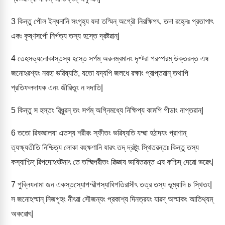
3
কিন্তু পৌল ইন্ধনানি সংগৃহ্য যদা তস্মিন্ অগ্রৌ নিরক্ষিপৎ, তদা ৱহ্নেঃ প্রতাপাৎ
একঃ কৃষ্ণসর্পো নির্গত্য তস্য হস্তে দ্রষ্টৱান্|
4
তেঽসভ্যলোকাস্তস্য হস্তে সর্পম্ অৱলম্বমানং দৃষ্ট্ৱা পরস্পরম্ উক্তৱন্ত এষ
জনোঽৱশ্যং নরহা ভৱিষ্যতি, যতো যদ্যপি জলধে রক্ষাং প্রাপ্তৱান্ তথাপি
প্রতিফলদাযক এনং জীৱিতুং ন দদাতি|
5
কিন্তু স হস্তং ৱিধুন্ৱন্ তং সর্পম্ অগ্নিমধ্যে নিক্ষিপ্য কামপি পীডাং নাপ্তৱান্|
6
ততো ৱিষজ্ৱালযা এতস্য শরীরং স্ফীতং ভৱিষ্যতি যদ্ৱা হঠাদযং প্রাণান্
ত্যক্ষ্যতীতি নিশ্চিত্য লোকা বহুক্ষণানি যাৱৎ তদ্ দ্রষ্টুং স্থিতৱন্তঃ কিন্তু তস্য
কস্যাশ্চিদ্ ৱিপদোঽঘটনাৎ তে তদ্ৱিপরীতং ৱিজ্ঞায ভাষিতৱন্ত এষ কশ্চিদ্ দেৱো ভৱেৎ|
7
পুব্লিযনামা জন একস্তস্যোপদ্ৱীপস্যাধিপতিরাসীৎ তত্র তস্য ভূম্যাদি চ স্থিতং|
স জনোঽস্মান্ নিজগৃহং নীৎৱা সৌজন্যং প্রকাশ্য দিনত্রযং যাৱদ্ অস্মাকং আতিথ্যম্
অকরোৎ|