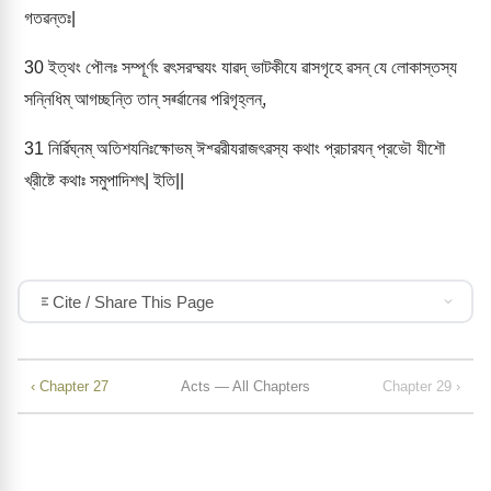
গতৱন্তঃ|
30
ইত্থং পৌলঃ সম্পূর্ণং ৱৎসরদ্ৱযং যাৱদ্ ভাটকীযে ৱাসগৃহে ৱসন্ যে লোকাস্তস্য
সন্নিধিম্ আগচ্ছন্তি তান্ সর্ৱ্ৱানেৱ পরিগৃহ্লন্,
31
নির্ৱিঘ্নম্ অতিশযনিঃক্ষোভম্ ঈশ্ৱরীযরাজৎৱস্য কথাং প্রচারযন্ প্রভৌ যীশৌ
খ্রীষ্টে কথাঃ সমুপাদিশৎ| ইতি||
Cite / Share This Page
‹ Chapter 27
Acts — All Chapters
Chapter 29 ›