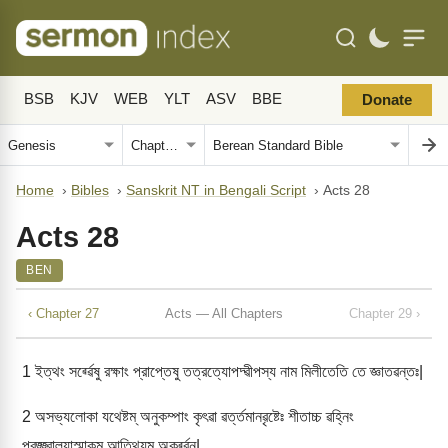
BSB
KJV
WEB
YLT
ASV
BBE
Donate
Home
›
Bibles
›
Sanskrit NT in Bengali Script
›
Acts 28
Acts 28
BEN
‹ Chapter 27
Acts — All Chapters
Chapter 29 ›
1
ইত্থং সর্ৱ্ৱেষু রক্ষাং প্রাপ্তেষু তত্রত্যোপদ্ৱীপস্য নাম মিলীতেতি তে জ্ঞাতৱন্তঃ|
2
অসভ্যলোকা যথেষ্টম্ অনুকম্পাং কৃৎৱা ৱর্ত্তমানৱৃষ্টেঃ শীতাচ্চ ৱহ্নিং
প্রজ্জ্ৱাল্যাস্মাকম্ আতিথ্যম্ অকুর্ৱ্ৱন্|