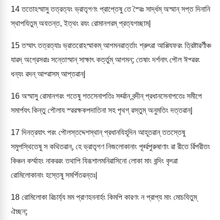
14
ততোঽস্মাসু তত্রত্যং ভ্রাতৃগণং প্রাপ্তেষু তে স্ৱৈঃ সার্দ্ধম্ অস্মান্ সপ্ত দিনানি
স্থাপযিতুম্ অযতন্ত, ইত্থং ৱযং রোমানগরম্ প্রত্যগচ্ছাম|
15
তস্মাৎ তত্রত্যাঃ ভ্রাতরোঽস্মাকম্ আগমনৱার্ত্তাং শ্রুৎৱা আপ্পিযফরং ত্রিষ্টাৱর্ণীঞ্চ
যাৱদ্ অগ্রেসরাঃ সন্তোস্মান্ সাক্ষাৎ কর্ত্তুম্ আগমন্; তেষাং দর্শনাৎ পৌল ঈশ্ৱরং
ধন্যং ৱদন্ আশ্ৱাসম্ আপ্তৱান্|
16
অস্মাসু রোমানগরং গতেষু শতসেনাপতিঃ সর্ৱ্ৱান্ বন্দীন্ প্রধানসেনাপতেঃ সমীপে
সমার্পযৎ কিন্তু পৌলায স্ৱরক্ষকপদাতিনা সহ পৃথগ্ ৱস্তুম্ অনুমতিং দত্তৱান্|
17
দিনত্রযাৎ পরং পৌলস্তদ্দেশস্থান্ প্রধানযিহূদিন আহূতৱান্ ততস্তেষু
সমুপস্থিতেষু স কথিতৱান্, হে ভ্রাতৃগণ নিজলোকানাং পূর্ৱ্ৱপুরুষাণাং ৱা রীতে র্ৱিপরীতং
কিঞ্চন কর্ম্মাহং নাকরৱং তথাপি যিরূশালমনিৱাসিনো লোকা মাং বন্দিং কৃৎৱা
রোমিলোকানাং হস্তেষু সমর্পিতৱন্তঃ|
18
রোমিলোকা ৱিচার্য্য মম প্রাণহননার্হং কিমপি কারণং ন প্রাপ্য মাং মোচযিতুম্
ঐচ্ছন্;