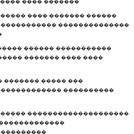
 ���� ���� �������
������ ���� ������� ������
������������ ��������������
�
����� ������ �����������
����� ������� ���� ����
 ������� ����� ���
������������� ����������
������ ��������������������
 �������������
����������