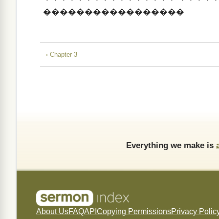
�����������������
‹ Chapter 3
Everything we make is
About Us
FAQ
API
Copying Permissions
Privacy Polic