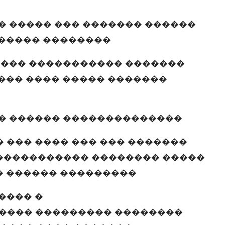
� ����� ��� ������� ������
������ ��������
���� ����������� �������
��� ���� ����� �������
� ������ ��������������
��� ���� ��� ��� �������
����������� �������� �����
� ������ ���������
���� �
���� ��������� ��������