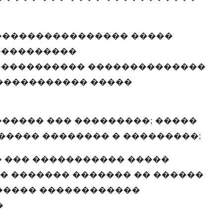
���������������� �����
����������
����������� ��������������
����������� �����
����� ��� ���������; �����
����� �������� � ���������;
 ��� ����������� �����
 � ������� ������� �� ������
����� ������������
�