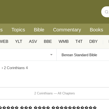
rs
Topics
Bible
Commentary
Books
WEB
YLT
ASV
BBE
WMB
T4T
DBY
|
›
2 Corinthians 4
2 Corinthians — All Chapters
����� ��� ���� �����������