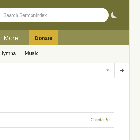
More..
Donate
Hymns
Music
Chapter 5 ›