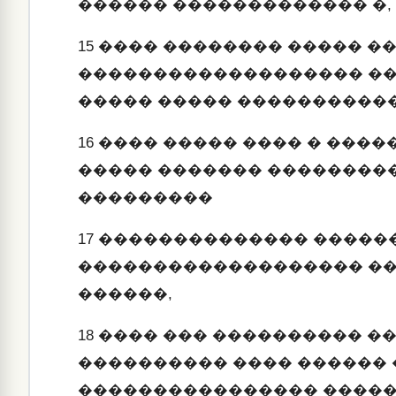
������ ������������� �,
15
���� �������� ����� �
������������������� �
����� ����� ����������
16
���� ����� ���� � ����
����� ������� ��������
���������
17
�������������� ������
������������������� �
������,
18
���� ��� ���������� �
���������� ���� ������
���������������� ����