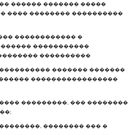
��� ������ ������� �����
� ���� �������� ����������
��� ������������ �
������� �����������
�������� ����������
����������� ������� �������
������� �����������������
���� ���������, ��� ��������
��;
��������, �������� ��� �