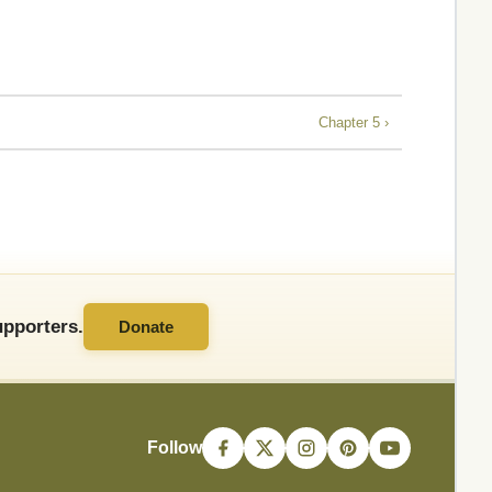
Chapter 5 ›
pporters.
Donate
Follow