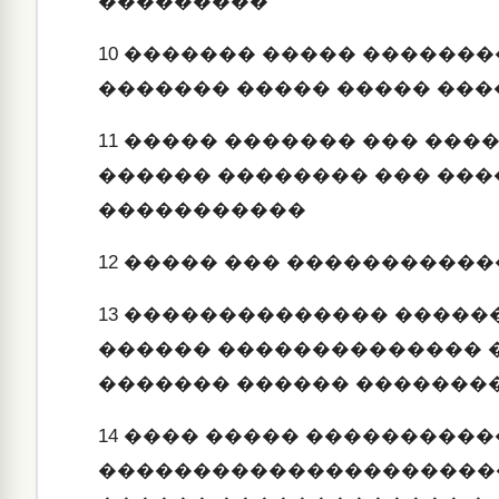
���������
10
������� ����� �������
������� ����� ����� ��
11
����� ������� ��� ���
������ �������� ��� ���
�����������
12
����� ��� �����������
13
�������������� ������ 
������ �������������� 
������� ������ �������
14
���� ����� ����������
���������������������