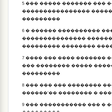
5
��� ����� ������� ��� 
���������������� �����
���������
6
� ������ ���������� ��
��������������� �����
��������� �������� ���
7
���� ��� ���� ������� 
��� �������� ����� ���
���������
8
��� ��� ��� �������� ��
������’�� �������� � ���
9
��� ����������� ��� � �