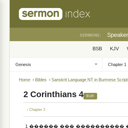
Speake
SERMONS:
BSB
KJV
Home
›
Bibles
›
Sanskrit Language NT in Burmese Script
2 Corinthians 4
BUR
‹ Chapter 3
1
������ ��� ���������� 