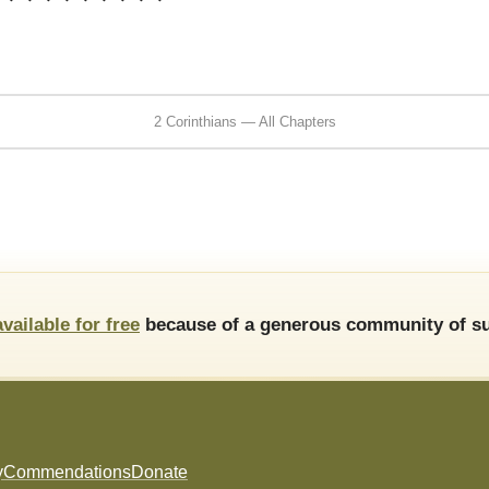
2 Corinthians — All Chapters
available for free
because of a generous community of su
y
Commendations
Donate