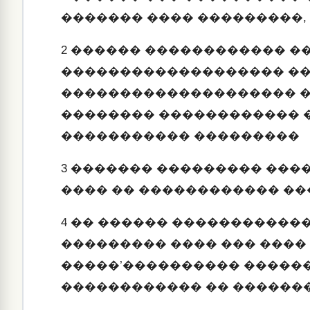
������� ���� ���������,
2
������ ������������ �
������������������� �
�������������������� 
�������� ������������ 
����������� ���������
3
������� ��������� ����
���� �� ������������ ��
4
�� ������ ������������
��������� ���� ��� ����
�����’���������� �����
������������ �� ������