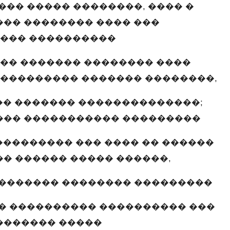
�� ����� ��������, ���� �
�� �������� ���� ���
���� ����������
�� ������� �������� ����
 ��������� ������� ��������,
�� ������� ��������������;
��� ����������� ���������
��������� ��� ���� �� ������
� ������ ����� ������,
������� �������� ���������
� ���������� ���������� ���
������� �����