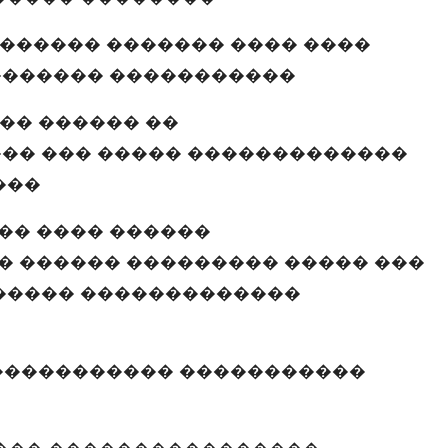
������ ������� ���� ����
������� �����������
�� ������ ��
�� ��� ����� �������������
���
�� ���� ������
 ������ ��������� ����� ���
����� �������������
����������� �����������