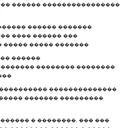
�� ������ ����������������
�
������ ������ �������
�� ���� ������ ���
 ����� ����� �������
��� ������
������� �������� ��������
���
����������� ��������������
������ ������� ���������
������ � ��������, ��� ���