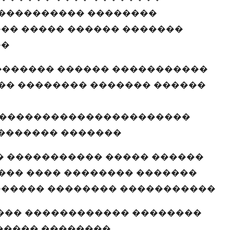
����������� ��������
�� ����� ������ �������
��
������� ������ �����������
�� �������� ������� ������
����������������������
�������� �������
� ����������� ����� ������
��� ���� �������� �������
����� �������� �����������
��� ������������ ��������
����� ��������