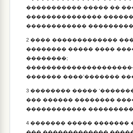
����������� ����� �� �
��������������� ������
������������ ��������
2
���� ������������� ��
�������� ����� ���� ���
��������;
���������������������
������� ����’������� �
3
�������� ����� ‘������
��� ������ �������� ���
������������ ���������
4
������� ����� ������� 
��� ������������� ����