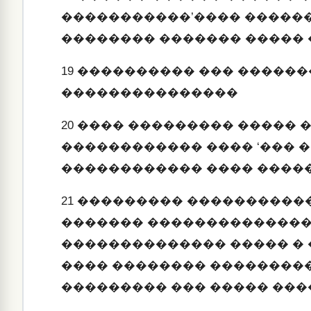
�����������’���� �����
�������� ������� �����
19
���������� ��� ������
���������������
20
���� ��������� ����� 
������������ ���� ‘��� 
������������ ���� ����
21
��������� �����������
������� �������������� 
�������������� ����� � 
���� �������� ���������
��������� ��� ����� ���