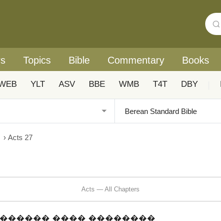
rs
Topics
Bible
Commentary
Books
WEB
YLT
ASV
BBE
WMB
T4T
DBY
|
›
Acts 27
Acts — All Chapters
������ ���� ��������