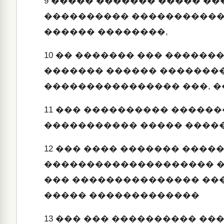
9
����� ������� ����� ��
���������� �����������
������ ��������,
10
�� ������� ��� ������
������� ������ ��������
���������������� ���, 
11
��� ���������� �����
����������� ����� ����
12
��� ���� ������� ����
�������������������� �
��� ��������������� ��
����� �������������
13
��� ��� ���������� ��