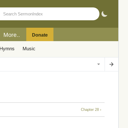
More..
Donate
Hymns
Music
Chapter 28 ›