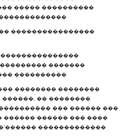
��� ����� ����������
 �������������
�� ����������������
����������������
���������� �������
��� ����������
�� �������� ��������
������, �� ��������
���������� ��� ������ ���
 ������ ������ ��� ����
�’������ �������������