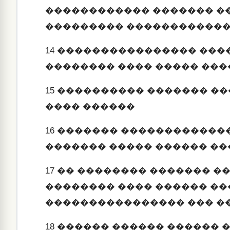
������������ ������� �
��������� ������������
14
���������������� ���
�������� ���� ����� ���
15
���������� ������� ��
���� ������
16
������� �������������
������� ����� ������ �
17
�� �������� ������� �
�������� ���� ������ ��
���������������� ��� �
18
������ ������ ������ 