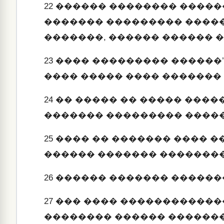
22
������ �������� ������
������� ��������� �����
�������, ������ ������ 
23
���� ��������� ������’
���� ����� ���� �������
24
�� ����� �� ����� ����
������� ��������� ����
25
���� �� ������� ���� �
������ ������� ��������
26
������ ������� ������
27
��� ���� ������������
�������� ������ ������