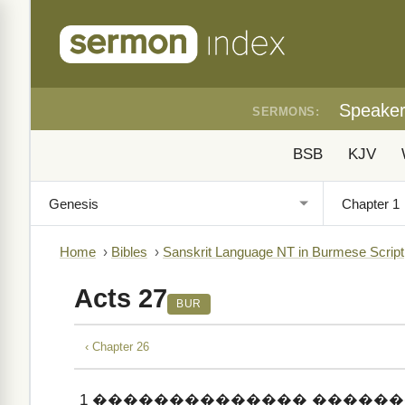
Speake
SERMONS:
BSB
KJV
Home
›
Bibles
›
Sanskrit Language NT in Burmese Script
Acts 27
BUR
‹ Chapter 26
1
�������������� ������