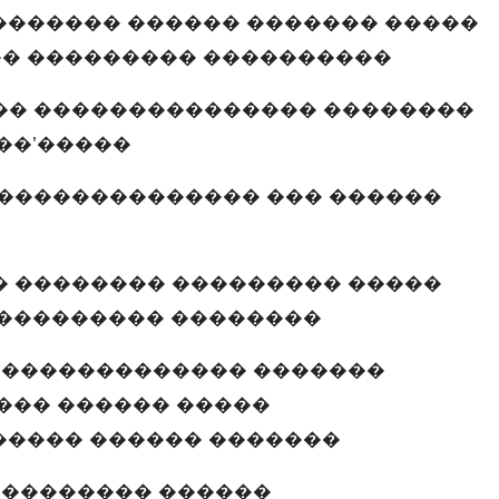
������� ������ ������� �����
� ��������� ����������
�� ��������������� ��������
��’�����
�������������� ��� ������
 �������� ��������� �����
���������� ��������
�������������� �������
��� ������ �����
����� ������ �������
��������� ������