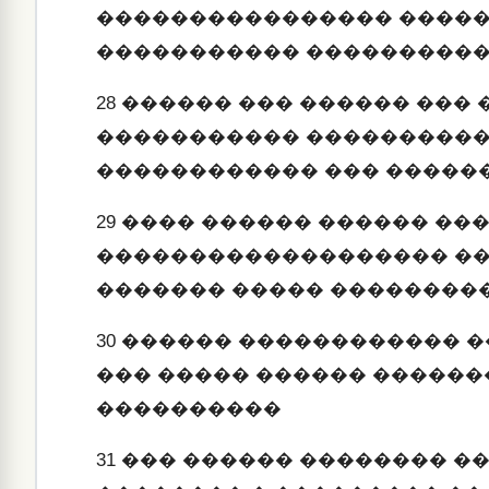
���������������� �����
����������� ���������
28
������ ��� ������ ��� 
����������� ����������
������������ ��� ������
29
���� ������ ������ ��
������������������� ��
������� ����� ��������
30
������ ������������ 
��� ����� ������ �����
����������
31
��� ������ �������� ��