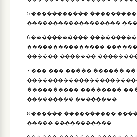
5
����������� ���������
������������������ ��
6
����������� ���������
��������������� ������
������ ������� �������
7
��� ��� ����� ������ ��
����������������������
���������� �������� ��
��������� ��������
8
������ ���������� ���
����� �����������