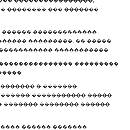
��� ����������������,
� �������� ��� �������
� ������ �������������
����� ���������, �� �����
������������ �����������
���������������� ���������
�����
�������� � �������
������ ����������� �����
� ������� �������� ������
����� ������ �������