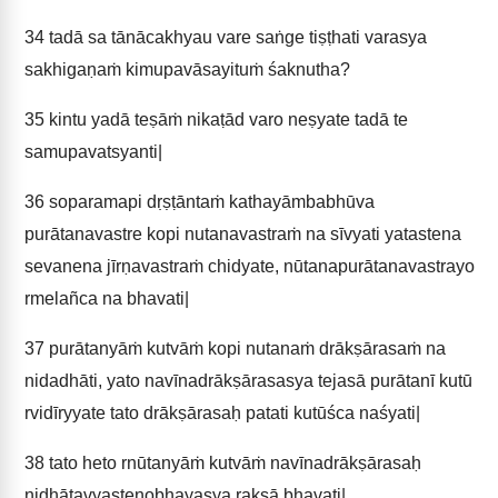
34
tadā sa tānācakhyau vare saṅge tiṣṭhati varasya
sakhigaṇaṁ kimupavāsayituṁ śaknutha?
35
kintu yadā teṣāṁ nikaṭād varo neṣyate tadā te
samupavatsyanti|
36
soparamapi dṛṣṭāntaṁ kathayāmbabhūva
purātanavastre kopi nutanavastraṁ na sīvyati yatastena
sevanena jīrṇavastraṁ chidyate, nūtanapurātanavastrayo
rmelañca na bhavati|
37
purātanyāṁ kutvāṁ kopi nutanaṁ drākṣārasaṁ na
nidadhāti, yato navīnadrākṣārasasya tejasā purātanī kutū
rvidīryyate tato drākṣārasaḥ patati kutūśca naśyati|
38
tato heto rnūtanyāṁ kutvāṁ navīnadrākṣārasaḥ
nidhātavyastenobhayasya rakṣā bhavati|