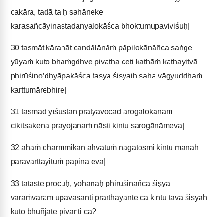
cakāra, tadā taiḥ sahāneke
karasañcāyinastadanyalokāśca bhoktumupaviviśuḥ|
30
tasmāt kāraṇāt caṇḍālānāṁ pāpilokānāñca saṅge
yūyaṁ kuto bhaṁgdhve pivatha ceti kathāṁ kathayitvā
phirūśino’dhyāpakāśca tasya śiṣyaiḥ saha vāgyuddhaṁ
karttumārebhire|
31
tasmād yīśustān pratyavocad arogalokānāṁ
cikitsakena prayojanaṁ nāsti kintu sarogāṇāmeva|
32
ahaṁ dhārmmikān āhvātuṁ nāgatosmi kintu manaḥ
parāvarttayituṁ pāpina eva|
33
tataste procuḥ, yohanaḥ phirūśināñca śiṣyā
vāraṁvāram upavasanti prārthayante ca kintu tava śiṣyāḥ
kuto bhuñjate pivanti ca?