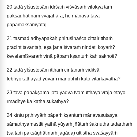
20
tadā yīśusteṣām īdṛśaṁ viśvāsaṁ vilokya taṁ
pakṣāghātinaṁ vyājahāra, he mānava tava
pāpamakṣamyata|
21
tasmād adhyāpakāḥ phirūśinaśca cittairitthaṁ
pracintitavantaḥ, eṣa jana īśvaraṁ nindati koyaṁ?
kevalamīśvaraṁ vinā pāpaṁ kṣantuṁ kaḥ śaknoti?
22
tadā yīśusteṣām itthaṁ cintanaṁ viditvā
tebhyokathayad yūyaṁ manobhiḥ kuto vitarkayatha?
23
tava pāpakṣamā jātā yadvā tvamutthāya vraja etayo
rmadhye kā kathā sukathyā?
24
kintu pṛthivyāṁ pāpaṁ kṣantuṁ mānavasutasya
sāmarthyamastīti yathā yūyaṁ jñātuṁ śaknutha tadarthaṁ
(sa taṁ pakṣāghātinaṁ jagāda) uttiṣṭha svaśayyāṁ