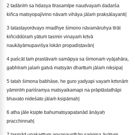
2
tadānīṁ sa hdasya tīrasamīpe naudvayaṁ dadarśa
kiñca matsyopajīvino nāvaṁ vihāya jālaṁ prakṣālayanti|
3
tatastayordvayo rmadhye śimono nāvamāruhya tīrāt
kiñciddūraṁ yātuṁ tasmin vinayaṁ kṛtvā
naukāyāmupaviśya lokān propadiṣṭavān|
4
paścāt taṁ prastāvaṁ samāpya sa śimonaṁ vyājahāra,
gabhīraṁ jalaṁ gatvā matsyān dharttuṁ jālaṁ nikṣipa|
5
tataḥ śimona babhāṣe, he guro yadyapi vayaṁ kṛtsnāṁ
yāminīṁ pariśramya matsyaikamapi na prāptāstathāpi
bhavato nideśato jālaṁ kṣipāmaḥ|
6
atha jāle kṣipte bahumatsyapatanād ānāyaḥ
pracchinnaḥ|
7
tasmād upakarttum anyanausthān saṅgina āyātum