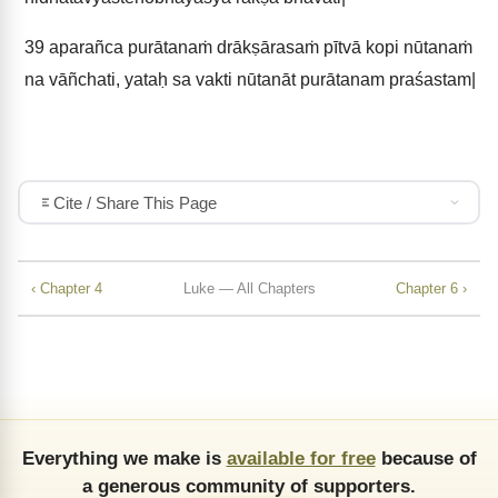
39
aparañca purātanaṁ drākṣārasaṁ pītvā kopi nūtanaṁ
na vāñchati, yataḥ sa vakti nūtanāt purātanam praśastam|
Cite / Share This Page
‹ Chapter 4
Luke — All Chapters
Chapter 6 ›
Everything we make is
available for free
because of
a generous community of supporters.