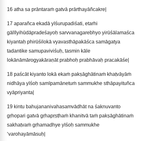
16
atha sa prāntaraṁ gatvā prārthayāñcakre|
17
aparañca ekadā yīśurupadiśati, etarhi
gālīlyihūdāpradeśayoḥ sarvvanagarebhyo yirūśālamaśca
kiyantaḥ phirūśilokā vyavasthāpakāśca samāgatya
tadantike samupaviviśuḥ, tasmin kāle
lokānāmārogyakāraṇāt prabhoḥ prabhāvaḥ pracakāśe|
18
paścāt kiyanto lokā ekaṁ pakṣāghātinaṁ khaṭvāyāṁ
nidhāya yīśoḥ samīpamānetuṁ sammukhe sthāpayituñca
vyāpriyanta|
19
kintu bahujananivahasamvādhāt na śaknuvanto
gṛhopari gatvā gṛhapṛṣṭhaṁ khanitvā taṁ pakṣāghātinaṁ
sakhaṭvaṁ gṛhamadhye yīśoḥ sammukhe
‘varohayāmāsuḥ|