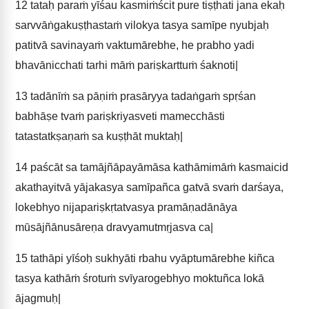
12
tataḥ paraṁ yīśau kasmiṁścit pure tiṣṭhati jana ekaḥ
sarvvāṅgakuṣṭhastaṁ vilokya tasya samīpe nyubjaḥ
patitvā savinayaṁ vaktumārebhe, he prabho yadi
bhavānicchati tarhi māṁ pariṣkarttuṁ śaknoti|
13
tadānīṁ sa pāṇiṁ prasāryya tadaṅgaṁ spṛśan
babhāṣe tvaṁ pariṣkriyasveti mamecchāsti
tatastatkṣaṇaṁ sa kuṣṭhāt muktaḥ|
14
paścāt sa tamājñāpayāmāsa kathāmimāṁ kasmaicid
akathayitvā yājakasya samīpañca gatvā svaṁ darśaya,
lokebhyo nijapariṣkṛtatvasya pramāṇadānāya
mūsājñānusāreṇa dravyamutmṛjasva ca|
15
tathāpi yīśoḥ sukhyāti rbahu vyāptumārebhe kiñca
tasya kathāṁ śrotuṁ svīyarogebhyo moktuñca lokā
ājagmuḥ|