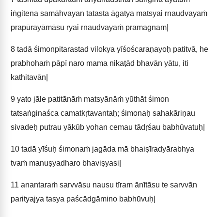
iṅgitena samāhvayan tatasta āgatya matsyai rnaudvayaṁ
prapūrayāmāsu ryai rnaudvayaṁ pramagnam|
8
tadā śimonpitarastad vilokya yīśoścaraṇayoḥ patitvā, he
prabhohaṁ pāpī naro mama nikaṭād bhavān yātu, iti
kathitavān|
9
yato jāle patitānāṁ matsyānāṁ yūthāt śimon
tatsaṅginaśca camatkṛtavantaḥ; śimonaḥ sahakāriṇau
sivadeḥ putrau yākūb yohan cemau tādṛśau babhūvatuḥ|
10
tadā yīśuḥ śimonaṁ jagāda mā bhaiṣīradyārabhya
tvaṁ manuṣyadharo bhaviṣyasi|
11
anantaraṁ sarvvāsu nausu tīram ānītāsu te sarvvān
parityajya tasya paścādgāmino babhūvuḥ|