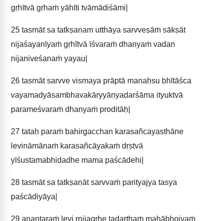
gṛhītvā gṛhaṁ yāhīti tvāmādiśāmi|
25
tasmāt sa tatkṣaṇam utthāya sarvveṣāṁ sākṣāt
nijaśayanīyaṁ gṛhītvā īśvaraṁ dhanyaṁ vadan
nijaniveśanaṁ yayau|
26
tasmāt sarvve vismaya prāptā manaḥsu bhītāśca
vayamadyāsambhavakāryyāṇyadarśāma ityuktvā
parameśvaraṁ dhanyaṁ proditāḥ|
27
tataḥ paraṁ bahirgacchan karasañcayasthāne
levināmānaṁ karasañcāyakaṁ dṛṣṭvā
yīśustamabhidadhe mama paścādehi|
28
tasmāt sa tatkṣaṇāt sarvvaṁ parityajya tasya
paścādiyāya|
29
anantaraṁ levi rnijagṛhe tadarthaṁ mahābhojyaṁ