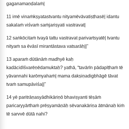
gaganamaṇḍalaṁ|
11
imē vinaṁkṣyatastvantu nityamēvāvatiṣṭhasē| idantu
sakalaṁ viśvaṁ saṁjariṣyati vastravat|
12
saṅkōcitaṁ tvayā tattu vastravat parivartsyatē| tvantu
nityaṁ sa ēvāsī rnirantāstava vatsarāḥ||"
13
aparaṁ dūtānāṁ madhyē kaḥ
kadācidīśvarēṇēdamuktaḥ? yathā, “tavārīn pādapīṭhaṁ tē
yāvannahi karōmyahaṁ| mama dakṣiṇadigbhāgē tāvat
tvaṁ samupāviśa||"
14
yē paritrāṇasyādhikāriṇō bhaviṣyanti tēṣāṁ
paricaryyārthaṁ prēṣyamāṇāḥ sēvanakāriṇa ātmānaḥ kiṁ
tē sarvvē dūtā nahi?