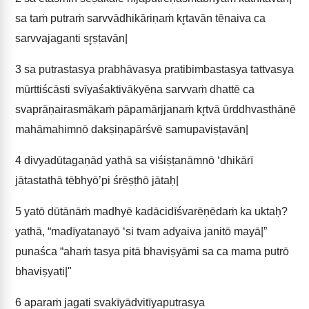
sa taṁ putraṁ sarvvādhikāriṇaṁ kr̥tavān tēnaiva ca
sarvvajaganti sr̥ṣṭavān|
3
sa putrastasya prabhāvasya pratibimbastasya tattvasya
mūrttiścāsti svīyaśaktivākyēna sarvvaṁ dhattē ca
svaprāṇairasmākaṁ pāpamārjjanaṁ kr̥tvā ūrddhvasthānē
mahāmahimnō dakṣiṇapārśvē samupaviṣṭavān|
4
divyadūtagaṇād yathā sa viśiṣṭanāmnō ‘dhikārī
jātastathā tēbhyō’pi śrēṣṭhō jātaḥ|
5
yatō dūtānāṁ madhyē kadācidīśvarēṇēdaṁ ka uktaḥ?
yathā, “madīyatanayō ‘si tvam adyaiva janitō mayā|”
punaśca “ahaṁ tasya pitā bhaviṣyāmi sa ca mama putrō
bhaviṣyati|"
6
aparaṁ jagati svakīyādvitīyaputrasya