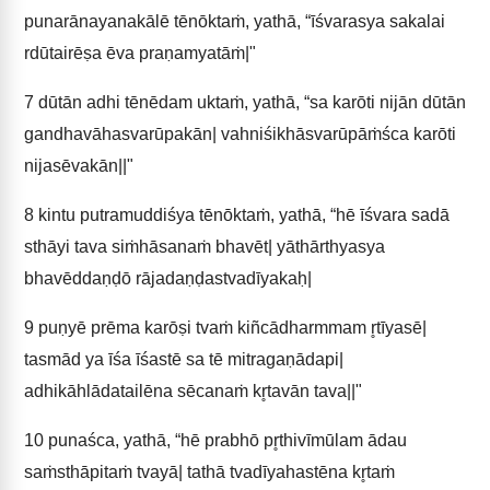
punarānayanakālē tēnōktaṁ, yathā, “īśvarasya sakalai
rdūtairēṣa ēva praṇamyatāṁ|"
7
dūtān adhi tēnēdam uktaṁ, yathā, “sa karōti nijān dūtān
gandhavāhasvarūpakān| vahniśikhāsvarūpāṁśca karōti
nijasēvakān||"
8
kintu putramuddiśya tēnōktaṁ, yathā, “hē īśvara sadā
sthāyi tava siṁhāsanaṁ bhavēt| yāthārthyasya
bhavēddaṇḍō rājadaṇḍastvadīyakaḥ|
9
puṇyē prēma karōṣi tvaṁ kiñcādharmmam r̥tīyasē|
tasmād ya īśa īśastē sa tē mitragaṇādapi|
adhikāhlādatailēna sēcanaṁ kr̥tavān tava||"
10
punaśca, yathā, “hē prabhō pr̥thivīmūlam ādau
saṁsthāpitaṁ tvayā| tathā tvadīyahastēna kr̥taṁ