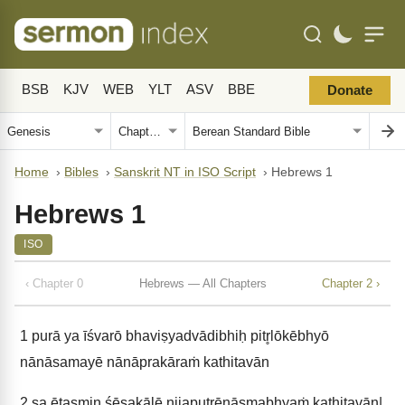
BSB
KJV
WEB
YLT
ASV
BBE
Donate
Home
›
Bibles
›
Sanskrit NT in ISO Script
›
Hebrews 1
Hebrews 1
ISO
‹ Chapter 0
Hebrews — All Chapters
Chapter 2 ›
1
purā ya īśvarō bhaviṣyadvādibhiḥ pitr̥lōkēbhyō
nānāsamayē nānāprakāraṁ kathitavān
2
sa ētasmin śēṣakālē nijaputrēṇāsmabhyaṁ kathitavān|