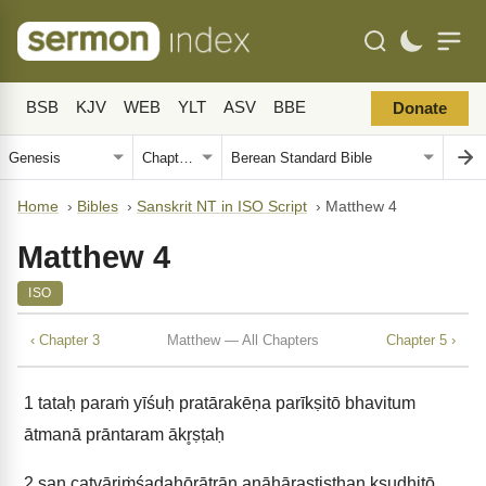
BSB
KJV
WEB
YLT
ASV
BBE
Donate
Home
›
Bibles
›
Sanskrit NT in ISO Script
›
Matthew 4
Matthew 4
ISO
‹ Chapter 3
Matthew — All Chapters
Chapter 5 ›
1
tataḥ paraṁ yīśuḥ pratārakēṇa parīkṣitō bhavitum
ātmanā prāntaram ākr̥ṣṭaḥ
2
san catvāriṁśadahōrātrān anāhārastiṣṭhan kṣudhitō