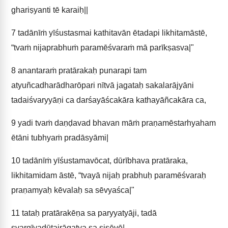
ghariṣyanti tē karaiḥ||
7
tadānīṁ yīśustasmai kathitavān ētadapi likhitamāstē,
“tvaṁ nijaprabhuṁ paramēśvaraṁ mā parīkṣasva|"
8
anantaraṁ pratārakaḥ punarapi tam
atyuñcadharādharōpari nītvā jagataḥ sakalarājyāni
tadaiśvaryyāṇi ca darśayāścakāra kathayāñcakāra ca,
9
yadi tvaṁ daṇḍavad bhavan māṁ praṇamēstarhyaham
ētāni tubhyaṁ pradāsyāmi|
10
tadānīṁ yīśustamavōcat, dūrībhava pratāraka,
likhitamidam āstē, “tvayā nijaḥ prabhuḥ paramēśvaraḥ
praṇamyaḥ kēvalaḥ sa sēvyaśca|"
11
tataḥ pratārakēṇa sa paryyatyāji, tadā
svargīyadūtairāgatya sa siṣēvē|