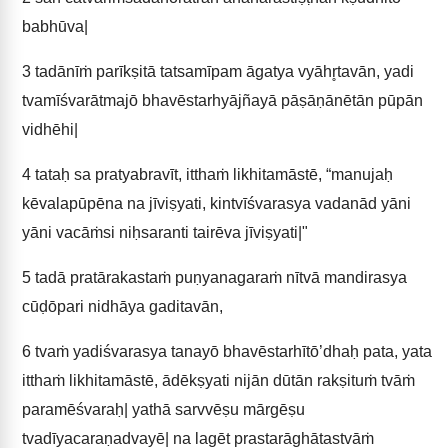
babhūva|
3
tadānīṁ parīkṣitā tatsamīpam āgatya vyāhr̥tavān, yadi
tvamīśvarātmajō bhavēstarhyājñayā pāṣāṇānētān pūpān
vidhēhi|
4
tataḥ sa pratyabravīt, itthaṁ likhitamāstē, “manujaḥ
kēvalapūpēna na jīviṣyati, kintvīśvarasya vadanād yāni
yāni vacāṁsi niḥsaranti tairēva jīviṣyati|"
5
tadā pratārakastaṁ puṇyanagaraṁ nītvā mandirasya
cūḍōpari nidhāya gaditavān,
6
tvaṁ yadiśvarasya tanayō bhavēstarhītō’dhaḥ pata, yata
itthaṁ likhitamāstē, ādēkṣyati nijān dūtān rakṣituṁ tvāṁ
paramēśvaraḥ| yathā sarvvēṣu mārgēṣu
tvadīyacaraṇadvayē| na lagēt prastarāghātastvāṁ