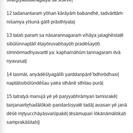
12
tadanantaraṁ yōhan kārāyāṁ babandhē, tadvārttāṁ
niśamya yīśunā gālīl prāsthīyata|
13
tataḥ paraṁ sa nāsarannagaraṁ vihāya jalaghēstaṭē
sibūlūnnaptālī ētayōruvabhayōḥ pradēśayōḥ
sīmnōrmadhyavarttī ya: kapharnāhūm tannagaram itvā
nyavasat|
14
tasmāt, anyādēśīyagālīli yarddanpārē’bdhirōdhasi|
naptālisibūlūndēśau yatra sthānē sthitau purā|
15
tatratyā manujā yē yē paryyabhrāmyan tamisrakē|
tairjanairbr̥hadālōkaḥ paridarśiṣyatē tadā| avasan yē janā
dēśē mr̥tyucchāyāsvarūpakē| tēṣāmupari lōkānāmālōkaḥ
saṁprakāśitaḥ||