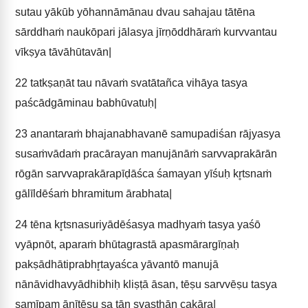
sutau yākūb yōhannāmānau dvau sahajau tātēna
sārddhaṁ naukōpari jālasya jīrṇōddhāraṁ kurvvantau
vīkṣya tāvāhūtavān|
22
tatkṣaṇāt tau nāvaṁ svatātañca vihāya tasya
paścādgāminau babhūvatuḥ|
23
anantaraṁ bhajanabhavanē samupadiśan rājyasya
susaṁvādaṁ pracārayan manujānāṁ sarvvaprakārān
rōgān sarvvaprakārapīḍāśca śamayan yīśuḥ kr̥tsnaṁ
gālīldēśaṁ bhramitum ārabhata|
24
tēna kr̥tsnasuriyādēśasya madhyaṁ tasya yaśō
vyāpnōt, aparaṁ bhūtagrastā apasmārargīṇaḥ
pakṣādhātiprabhr̥tayaśca yāvantō manujā
nānāvidhavyādhibhiḥ kliṣṭā āsan, tēṣu sarvvēṣu tasya
samīpam ānītēṣu sa tān svasthān cakāra|