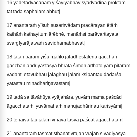
16
yadētadvacanaṁ yiśayiyabhaviṣyadvādinā prōktaṁ,
tat tadā saphalam abhūt|
17
anantaraṁ yīśuḥ susaṁvādaṁ pracārayan ētāṁ
kathāṁ kathayitum ārēbhē, manāṁsi parāvarttayata,
svargīyarājatvaṁ savidhamabhavat|
18
tataḥ paraṁ yīśu rgālīlō jaladhēstaṭēna gacchan
gacchan āndriyastasya bhrātā śimōn arthatō yaṁ pitaraṁ
vadanti ētāvubhau jalaghau jālaṁ kṣipantau dadarśa,
yatastau mīnadhāriṇāvāstām|
19
tadā sa tāvāhūya vyājahāra, yuvāṁ mama paścād
āgacchataṁ, yuvāmahaṁ manujadhāriṇau kariṣyāmi|
20
tēnaiva tau jālaṁ vihāya tasya paścāt āgacchatām|
21
anantaraṁ tasmāt sthānāt vrajan vrajan sivadiyasya