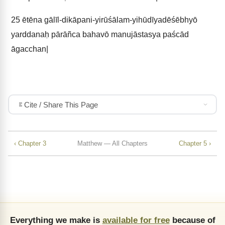
25
ētēna gālīl-dikāpani-yirūśālam-yihūdīyadēśēbhyō
yarddanaḥ pārāñca bahavō manujāstasya paścād
āgacchan|
Cite / Share This Page
‹ Chapter 3
Matthew — All Chapters
Chapter 5 ›
Everything we make is
available for free
because of