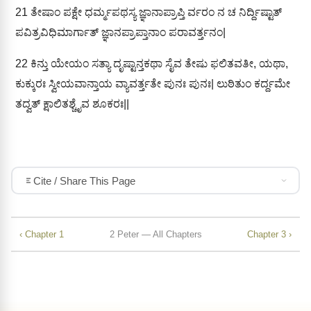
21
ತೇಷಾಂ ಪಕ್ಷೇ ಧರ್ಮ್ಮಪಥಸ್ಯ ಜ್ಞಾನಾಪ್ರಾಪ್ತಿ ರ್ವರಂ ನ ಚ ನಿರ್ದ್ದಿಷ್ಟಾತ್
ಪವಿತ್ರವಿಧಿಮಾರ್ಗಾತ್ ಜ್ಞಾನಪ್ರಾಪ್ತಾನಾಂ ಪರಾವರ್ತ್ತನಂ|
22
ಕಿನ್ತು ಯೇಯಂ ಸತ್ಯಾ ದೃಷ್ಟಾನ್ತಕಥಾ ಸೈವ ತೇಷು ಫಲಿತವತೀ, ಯಥಾ,
ಕುಕ್ಕುರಃ ಸ್ವೀಯವಾನ್ತಾಯ ವ್ಯಾವರ್ತ್ತತೇ ಪುನಃ ಪುನಃ| ಲುಠಿತುಂ ಕರ್ದ್ದಮೇ
ತದ್ವತ್ ಕ್ಷಾಲಿತಶ್ಚೈವ ಶೂಕರಃ||
Cite / Share This Page
‹ Chapter 1
2 Peter — All Chapters
Chapter 3 ›