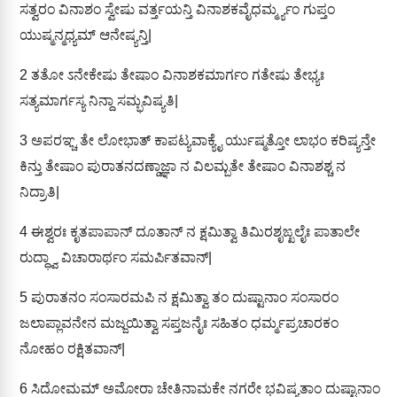
ಸತ್ವರಂ ವಿನಾಶಂ ಸ್ವೇಷು ವರ್ತ್ತಯನ್ತಿ ವಿನಾಶಕವೈಧರ್ಮ್ಮ್ಯಂ ಗುಪ್ತಂ
ಯುಷ್ಮನ್ಮಧ್ಯಮ್ ಆನೇಷ್ಯನ್ತಿ|
2
ತತೋ ಽನೇಕೇಷು ತೇಷಾಂ ವಿನಾಶಕಮಾರ್ಗಂ ಗತೇಷು ತೇಭ್ಯಃ
ಸತ್ಯಮಾರ್ಗಸ್ಯ ನಿನ್ದಾ ಸಮ್ಭವಿಷ್ಯತಿ|
3
ಅಪರಞ್ಚ ತೇ ಲೋಭಾತ್ ಕಾಪಟ್ಯವಾಕ್ಯೈ ರ್ಯುಷ್ಮತ್ತೋ ಲಾಭಂ ಕರಿಷ್ಯನ್ತೇ
ಕಿನ್ತು ತೇಷಾಂ ಪುರಾತನದಣ್ಡಾಜ್ಞಾ ನ ವಿಲಮ್ಬತೇ ತೇಷಾಂ ವಿನಾಶಶ್ಚ ನ
ನಿದ್ರಾತಿ|
4
ಈಶ್ವರಃ ಕೃತಪಾಪಾನ್ ದೂತಾನ್ ನ ಕ್ಷಮಿತ್ವಾ ತಿಮಿರಶೃಙ್ಖಲೈಃ ಪಾತಾಲೇ
ರುದ್ಧ್ವಾ ವಿಚಾರಾರ್ಥಂ ಸಮರ್ಪಿತವಾನ್|
5
ಪುರಾತನಂ ಸಂಸಾರಮಪಿ ನ ಕ್ಷಮಿತ್ವಾ ತಂ ದುಷ್ಟಾನಾಂ ಸಂಸಾರಂ
ಜಲಾಪ್ಲಾವನೇನ ಮಜ್ಜಯಿತ್ವಾ ಸಪ್ತಜನೈಃ ಸಹಿತಂ ಧರ್ಮ್ಮಪ್ರಚಾರಕಂ
ನೋಹಂ ರಕ್ಷಿತವಾನ್|
6
ಸಿದೋಮಮ್ ಅಮೋರಾ ಚೇತಿನಾಮಕೇ ನಗರೇ ಭವಿಷ್ಯತಾಂ ದುಷ್ಟಾನಾಂ