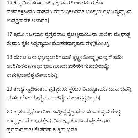
16
ಕಿನ್ತು ನಿಜಾಪರಾಧಾದ್ ಭರ್ತ್ಸನಾಮ್ ಅಲಭತ ಯತೋ
ವಚನಶಕ್ತಿಹೀನಂ ವಾಹನಂ ಮಾನುಷಿಕಗಿರಮ್ ಉಚ್ಚಾರ್ಯ್ಯ ಭವಿಷ್ಯದ್ವಾದಿನ
ಉನ್ಮತ್ತತಾಮ್ ಅಬಾಧತ|
17
ಇಮೇ ನಿರ್ಜಲಾನಿ ಪ್ರಸ್ರವಣಾನಿ ಪ್ರಚಣ್ಡವಾಯುನಾ ಚಾಲಿತಾ ಮೇಘಾಶ್ಚ
ತೇಷಾಂ ಕೃತೇ ನಿತ್ಯಸ್ಥಾಯೀ ಘೋರತರಾನ್ಧಕಾರಃ ಸಞ್ಚಿತೋ ಽಸ್ತಿ|
18
ಯೇ ಚ ಜನಾ ಭ್ರಾನ್ತ್ಯಾಚಾರಿಗಣಾತ್ ಕೃಚ್ಛ್ರೇಣೋದ್ಧೃತಾಸ್ತಾನ್ ಇಮೇ
ಽಪರಿಮಿತದರ್ಪಕಥಾ ಭಾಷಮಾಣಾಃ ಶಾರೀರಿಕಸುಖಾಭಿಲಾಷೈಃ
ಕಾಮಕ್ರೀಡಾಭಿಶ್ಚ ಮೋಹಯನ್ತಿ|
19
ತೇಭ್ಯಃ ಸ್ವಾಧೀನತಾಂ ಪ್ರತಿಜ್ಞಾಯ ಸ್ವಯಂ ವಿನಾಶ್ಯತಾಯಾ ದಾಸಾ ಭವನ್ತಿ,
ಯತಃ, ಯೋ ಯೇನೈವ ಪರಾಜಿಗ್ಯೇ ಸ ಜಾತಸ್ತಸ್ಯ ಕಿಙ್ಕರಃ|
20
ತ್ರಾತುಃ ಪ್ರಭೋ ರ್ಯೀಶುಖ್ರೀಷ್ಟಸ್ಯ ಜ್ಞಾನೇನ ಸಂಸಾರಸ್ಯ ಮಲೇಭ್ಯ
ಉದ್ಧೃತಾ ಯೇ ಪುನಸ್ತೇಷು ನಿಮಜ್ಜ್ಯ ಪರಾಜೀಯನ್ತೇ ತೇಷಾಂ
ಪ್ರಥಮದಶಾತಃ ಶೇಷದಶಾ ಕುತ್ಸಿತಾ ಭವತಿ|