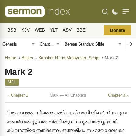
BSB
KJV
WEB
YLT
ASV
BBE
Donate
Home
›
Bibles
›
Sanskrit NT in Malayalam Script
›
Mark 2
Mark 2
MAL
‹ Chapter 1
Mark — All Chapters
Chapter 3 ›
1
തദനന്തരം യീശൈ കതിപയദിനാനി വിലമ്ബ്യ പുനഃ
കഫർനാഹൂമ്നഗരം പ്രവിഷ്ടേ സ ഗൃഹ ആസ്ത ഇതി
കിംവദന്ത്യാ തത്ക്ഷണം തത്സമീപം ബഹവോ ലോകാ