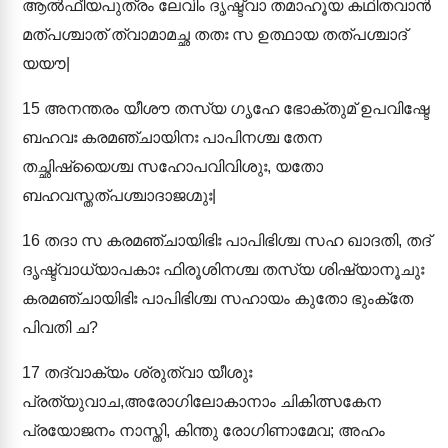
ആൽഫീയപുത്രം ലേവിം ദൃഷ്ട്വാ തമാഹൂയ കഥിതവാൻ
മത്പശ്ചാത് ത്വാമാമച്ഛ തതഃ സ ഉത്ഥായ തത്പശ്ചാദ്
യയൗ|
15
അനന്തരം യീശൗ തസ്യ ഗൃഹേ ഭോക്തുമ് ഉപവിഷ്ടേ
ബഹവഃ കരമഞ്ചായിനഃ പാപിനശ്ച തേന
തച്ഛിഷ്യൈശ്ച സഹോപവിവിശുഃ, യതോ
ബഹവസ്തത്പശ്ചാദാജഗ്മുഃ|
16
തദാ സ കരമഞ്ചായിഭിഃ പാപിഭിശ്ച സഹ ഖാദതി, തദ്
ദൃഷ്ട്വാധ്യാപകാഃ ഫിരൂശിനശ്ച തസ്യ ശിഷ്യാനൂചുഃ
കരമഞ്ചായിഭിഃ പാപിഭിശ്ച സഹായം കുതോ ഭുംക്തേ
പിവതി ച?
17
തദ്വാക്യം ശ്രുത്വാ യീശുഃ
പ്രത്യുവാച,അരോഗിലോകാനാം ചികിത്സകേന
പ്രയോജനം നാസ്തി, കിന്തു രോഗിണാമേവ; അഹം