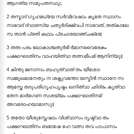
ആഗത്യ സമുപതസ്ഥുഃ,
2
തസ്മാദ് ഗൃഹമധ്യേ സർവ്വേഷാം കൃതേ സ്ഥാനം
നാഭവദ് ദ്വാരസ്യ ചതുർദിക്ഷ്വപി നാഭവത്, തത്കാലേ
സ താൻ പ്രതി കഥാം പ്രചാരയാഞ്ചക്രേ|
3
തതഃ പരം ലോകാശ്ചതുർഭി ർമാനവൈരേകം
പക്ഷാഘാതിനം വാഹയിത്വാ തത്സമീപമ് ആനിന്യുഃ|
4
കിന്തു ജനാനാം ബഹുത്വാത് തം യീശോഃ
സമ്മുഖമാനേതും ന ശക്നുവന്തോ യസ്മിൻ സ്ഥാനേ സ
ആസ്തേ തദുപരിഗൃഹപൃഷ്ഠം ഖനിത്വാ ഛിദ്രം കൃത്വാ
തേന മാർഗേണ സശയ്യം പക്ഷാഘാതിനമ്
അവരോഹയാമാസുഃ|
5
തതോ യീശുസ്തേഷാം വിശ്വാസം ദൃഷ്ട്വാ തം
പക്ഷാഘാതിനം ബഭാഷേ ഹേ വത്സ തവ പാപാനാം