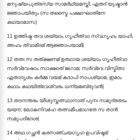
മനുഷ്യപുത്രസ്യ സാമർഥ്യമസ്തി, ഏതദ് യുഷ്മാൻ
ജ്ഞാപയിതും (സ തസ്മൈ പക്ഷാഘാതിനേ
കഥയാമാസ)
11
ഉത്തിഷ്ഠ തവ ശയ്യാം ഗൃഹീത്വാ സ്വഗൃഹം യാഹി,
അഹം ത്വാമിദമ് ആജ്ഞാപയാമി|
12
തതഃ സ തത്ക്ഷണമ് ഉത്ഥായ ശയ്യാം ഗൃഹീത്വാ
സർവ്വേഷാം സാക്ഷാത് ജഗാമ; സർവ്വേ വിസ്മിതാ
ഏതാദൃശം കർമ്മ വയമ് കദാപി നാപശ്യാമ, ഇമാം
കഥാം കഥയിത്വേശ്വരം ധന്യമബ്രുവൻ|
13
തദനന്തരം യീശുസ്തത്സ്ഥാനാത് പുനഃ സമുദ്രതടം
യയൗ; ലോകനിവഹേ തത്സമീപമാഗതേ സ താൻ
സമുപദിദേശ|
14
അഥ ഗച്ഛൻ കരസഞ്ചയഗൃഹ ഉപവിഷ്ടമ്