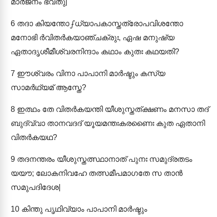
മാർജനം ഭവതു|
6
തദാ കിയന്തോഽധ്യാപകാസ്തത്രോപവിശന്തോ
മനോഭി ർവിതർകയാഞ്ചക്രുഃ, ഏഷ മനുഷ്യ
ഏതാദൃശീമീശ്വരനിന്ദാം കഥാം കുതഃ കഥയതി?
7
ഈശ്വരം വിനാ പാപാനി മാർഷ്ടും കസ്യ
സാമർഥ്യമ് ആസ്തേ?
8
ഇത്ഥം തേ വിതർകയന്തി യീശുസ്തത്ക്ഷണം മനസാ തദ്
ബുദ്വ്വാ താനവദദ് യൂയമന്തഃകരണൈഃ കുത ഏതാനി
വിതർകയഥ?
9
തദനന്തരം യീശുസ്തത്സ്ഥാനാത് പുനഃ സമുദ്രതടം
യയൗ; ലോകനിവഹേ തത്സമീപമാഗതേ സ താൻ
സമുപദിദേശ|
10
കിന്തു പൃഥിവ്യാം പാപാനി മാർഷ്ടും