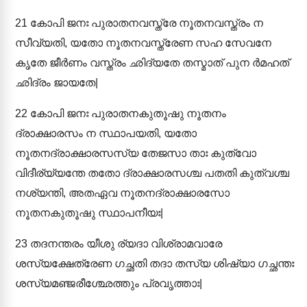
21
കോപി ജനഃ പുരാതനവസ്ത്രേ നൂതനവസ്ത്രം ന
സീവ്യതി, യതോ നൂതനവസ്ത്രേണ സഹ സേവനേ
കൃതേ ജീർണം വസ്ത്രം ഛിദ്യതേ തസ്മാത് പുന ർമഹത്
ഛിദ്രം ജായതേ|
22
കോപി ജനഃ പുരാതനകുതൂഷു നൂതനം
ദ്രാക്ഷാരസം ന സ്ഥാപയതി, യതോ
നൂതനദ്രാക്ഷാരസസ്യ തേജസാ താഃ കുത്വോ
വിദീര്യ്യന്തേ തതോ ദ്രാക്ഷാരസശ്ച പതതി കുത്വശ്ച
നശ്യന്തി, അതഏവ നൂതനദ്രാക്ഷാരസോ
നൂതനകുതൂഷു സ്ഥാപനീയഃ|
23
തദനന്തരം യീശു ര്യദാ വിശ്രാമവാരേ
ശസ്യക്ഷേത്രേണ ഗച്ഛതി തദാ തസ്യ ശിഷ്യാ ഗച്ഛന്തഃ
ശസ്യമഞ്ജരീശ്ഛേത്തും പ്രവൃത്താഃ|