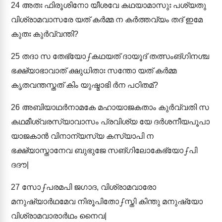
24
അതഃ ഫിരൂശിനോ യീശവേ കഥയാമാസുഃ പശ്യതു
വിശ്രാമവാസരേ യത് കർമ്മ ന കർത്തവ്യം തദ് ഇമേ
കുതഃ കുർവ്വന്തി?
25
തദാ സ തേഭ്യോഽകഥയത് ദായൂദ് തത്സംങ്ഗിനശ്ച
ഭക്ഷ്യാഭാവാത് ക്ഷുധിതാഃ സന്തോ യത് കർമ്മ
കൃതവന്തസ്തത് കിം യുഷ്മാഭി ർന പഠിതമ്?
26
അബിയാഥർനാമകേ മഹായാജകതാം കുർവ്വതി സ
കഥമീശ്വരസ്യാവാസം പ്രവിശ്യ യേ ദർശനീയപൂപാ
യാജകാൻ വിനാന്യസ്യ കസ്യാപി ന
ഭക്ഷ്യാസ്താനേവ ബുഭുജേ സങ്ഗിലോകേഭ്യോഽപി
ദദൗ|
27
സോഽപരമപി ജഗാദ, വിശ്രാമവാരോ
മനുഷ്യാർഥമേവ നിരൂപിതോഽസ്തി കിന്തു മനുഷ്യോ
വിശ്രാമവാരാർഥം നൈവ|