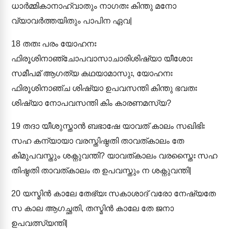
ധാർമ്മികാനാഹ്വാതും നാഗതഃ കിന്തു മനോ
വ്യാവർത്തയിതും പാപിന ഏവ|
18
തതഃ പരം യോഹനഃ
ഫിരൂശിനാഞ്ചോപവാസാചാരിശിഷ്യാ യീശോഃ
സമീപമ് ആഗത്യ കഥയാമാസുഃ, യോഹനഃ
ഫിരൂശിനാഞ്ച ശിഷ്യാ ഉപവസന്തി കിന്തു ഭവതഃ
ശിഷ്യാ നോപവസന്തി കിം കാരണമസ്യ?
19
തദാ യീശുസ്താൻ ബഭാഷേ യാവത് കാലം സഖിഭിഃ
സഹ കന്യായാ വരസ്തിഷ്ഠതി താവത്കാലം തേ
കിമുപവസ്തും ശക്നുവന്തി? യാവത്കാലം വരസ്തൈഃ സഹ
തിഷ്ഠതി താവത്കാലം ത ഉപവസ്തും ന ശക്നുവന്തി|
20
യസ്മിൻ കാലേ തേഭ്യഃ സകാശാദ് വരോ നേഷ്യതേ
സ കാല ആഗച്ഛതി, തസ്മിൻ കാലേ തേ ജനാ
ഉപവത്സ്യന്തി|