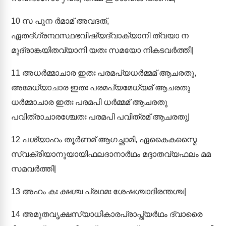
10
സ പുന ർമാമ് അവദത്,
ഏതദ്ഗ്രന്ഥസ്ഥഭവിഷ്യദ്വാക്യാനി ത്വയാ ന
മുദ്രാങ്കയിതവ്യാനി യതഃ സമയോ നികടവർത്തീ|
11
അധർമ്മാചാര ഇതഃ പരമപ്യധർമ്മമ് ആചരതു,
അമേധ്യാചാര ഇതഃ പരമപ്യമേധ്യമ് ആചരതു
ധർമ്മാചാര ഇതഃ പരമപി ധർമ്മമ് ആചരതു
പവിത്രാചാരശ്ചേതഃ പരമപി പവിത്രമ് ആചരതു|
12
പശ്യാഹം തൂർണമ് ആഗച്ഛാമി, ഏകൈകസ്മൈ
സ്വക്രിയാനുയായിഫലദാനാർഥം മദ്ദാതവ്യഫലം മമ
സമവർത്തി|
13
അഹം കഃ ക്ഷശ്ച പ്രഥമഃ ശേഷശ്ചാദിരന്തശ്ച|
14
അമുതവൃക്ഷസ്യാധികാരപ്രാപ്ത്യർഥം ദ്വാരൈ