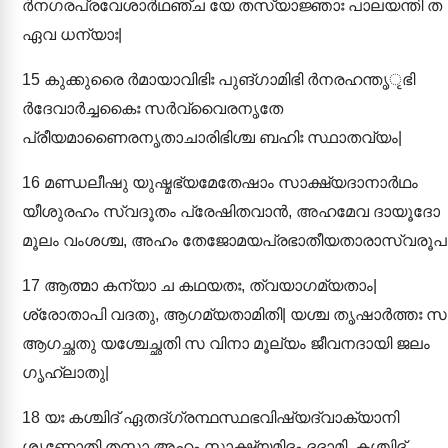
ർനഗരപ്രവേശാർഥഞ്ച യേ തസ്യാജ്ഞാഃ പാലയന്തി ത
ഏവ ധന്യാഃ|
15
കുക്കുരൈ ർമായാവിഭിഃ പുങ്ഗാമിഭി ർനരഹന്തൃृഭി
ർദേവാർച്ചകൈഃ സർവ്വൈരനൃതേ
പ്രീയമാണൈരനൃതാചാരിഭിശ്ച ബഹിഃ സ്ഥാതവ്യം|
16
മണ്ഡലീഷു യുഷ്മഭ്യമേതേഷാം സാക്ഷ്യദാനാർഥം
യീശുരഹം സ്വദൂതം പ്രേഷിതവാൻ, അഹമേവ ദായൂദോ
മൂലം വംശശ്ച, അഹം തേജോമയപ്രഭാതീയതാരാസ്വരൂപഃ
17
ആത്മാ കന്യാ ച കഥയതഃ, ത്വയാഗമ്യതാം|
ശ്രോതാപി വദതു, ആഗമ്യതാമിതി| യശ്ച തൃഷാർത്തഃ സ
ആഗച്ഛതു യശ്ചേച്ഛതി സ വിനാ മൂല്യം ജീവനദായി ജലം
ഗൃഹ്ലാതു|
18
യഃ കശ്ചിദ് ഏതദ്ഗ്രന്ഥസ്ഥഭവിഷ്യദ്വാക്യാനി
ശൃണോതി തസ്മാ അഹം സാക്ഷ്യമിദം ദദാമി, കശ്ചിദ്