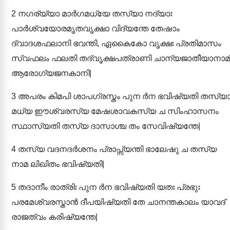
2
നഗര്യ്യാ മാർഗമധ്യേ തസ്യാ നദ്യാഃ
പാർശ്വയോരമൃതവൃക്ഷാ വിദ്യന്തേ തേഷാം
ദ്വാദശഫലാനി ഭവന്തി, ഏകൈകോ വൃക്ഷഃ പ്രതിമാസം
സ്വഫലം ഫലതി തദ്വൃക്ഷപത്രാണി ചാന്യജാതീയാനാമ്
ആരോഗ്യജനകാനി|
3
അപരം കിമപി ശാപഗ്രസ്തം പുന ർന ഭവിഷ്യതി തസ്യ
മധ്യ ഈശ്വരസ്യ മേഷശാവകസ്യ ച സിംഹാസനം
സ്ഥാസ്യതി തസ്യ ദാസാശ്ച തം സേവിഷ്യന്തേ|
4
തസ്യ വദനദർശനം പ്രാപ്സ്യന്തി ഭാലേഷു ച തസ്യ
നാമ ലിഖിതം ഭവിഷ്യതി|
5
തദാനീം രാത്രിഃ പുന ർന ഭവിഷ്യതി യതഃ പ്രഭുഃ
പരമേശ്വരസ്താൻ ദീപയിഷ്യതി തേ ചാനന്തകാലം യാവദ്
രാജത്വം കരിഷ്യന്തേ|