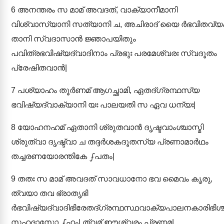
6
അനന്തരം സ മാമ് അവദത്, വാക്യാനീമാനി
വിശ്വാസ്യാനി സത്യാനി ച, അചിരാദ് യൈ ർഭവിതവ്യ
താനി സ്വദാസാൻ ജ്ഞാപയിതും
പവിത്രഭവിഷ്യദ്വാദിനാം പ്രഭുഃ പരമേശ്വരഃ സ്വദൂതം
പ്രേഷിതവാൻ|
7
പശ്യാഹം തൂർണമ് ആഗച്ഛാമി, ഏതദ്ഗ്രന്ഥസ്യ
ഭവിഷ്യദ്വാക്യാനി യഃ പാലയതി സ ഏവ ധന്യഃ|
8
യോഹനഹമ് ഏതാനി ശ്രുതവാൻ ദൃഷ്ടവാംശ്ചാസ്മി
ശ്രുത്വാ ദൃഷ്ട്വാ ച തദ്ദർശകദൂതസ്യ പ്രണാമാർഥം
തച്ചരണയോരന്തികേ ഽപതം|
9
തതഃ സ മാമ് അവദത് സാവധാനോ ഭവ മൈവം കൃരു,
ത്വയാ തവ ഭ്രാതൃഭി
ർഭവിഷ്യദ്വാദിഭിരേതദ്ഗ്രന്ഥസ്ഥവാക്യപാലനകാരിഭിശ്
സഹദാസോ ഽഹം| ത്വമ് ഈശ്വരം പ്രണമ|