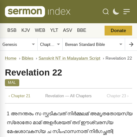
BSB
KJV
WEB
YLT
ASV
BBE
Donate
Home
›
Bibles
›
Sanskrit NT in Malayalam Script
›
Revelation 22
Revelation 22
MAL
‹ Chapter 21
Revelation — All Chapters
Chapter 23 ›
1
അനന്തരം സ സ്ഫടികവത് നിർമ്മലമ് അമൃതതോയസ്യ
സ്രോതോ മാമ് അഉർശയത് തദ് ഈശ്വരസ്യ
മേഷശാവകസ്യ ച സിംഹാസനാത് നിർഗച്ഛതി|