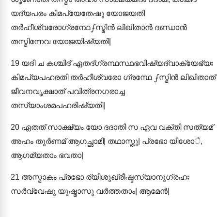
യദ്യപരം കിമപ്യേതേഷു യോജയതി
തർഹീശ്വരോഗ്രന്ഥേഽസ്മിൻ ലിഖിതാൻ ദണ്ഡാൻ
തസ്മിന്നേവ യോജയിഷ്യതി|
19
യദി ച കശ്ചിദ് ഏതദ്ഗ്രന്ഥസ്ഥഭവിഷ്യദ്വാക്യേഭ്യഃ
കിമപ്യപഹരതി തർഹീശ്വരോ ഗ്രന്ഥേ ഽസ്മിൻ ലിഖിതാത്
ജീവനവൃക്ഷാത് പവിത്രനഗരാച്ച
തസ്യാംശമപഹരിഷ്യതി|
20
ഏതത് സാക്ഷ്യം യോ ദദാതി സ ഏവ വക്തി സത്യമ്
അഹം തൂർണമ് ആഗച്ഛാമി| തഥാസ്തു| പ്രഭോ യീശോे,
ആഗമ്യതാം ഭവതാ|
21
അസ്മാകം പ്രഭോ ര്യീശുഖ്രീഷ്ടസ്യാനുഗ്രഹഃ
സർവ്വേഷു യുഷ്മാസു വർത്തതാം| ആമേൻ|