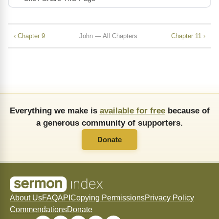
‹ Chapter 9
John — All Chapters
Chapter 11 ›
Everything we make is
available for free
because of
a generous community of supporters.
Donate
About Us
FAQ
API
Copying Permissions
Privacy Policy
Commendations
Donate