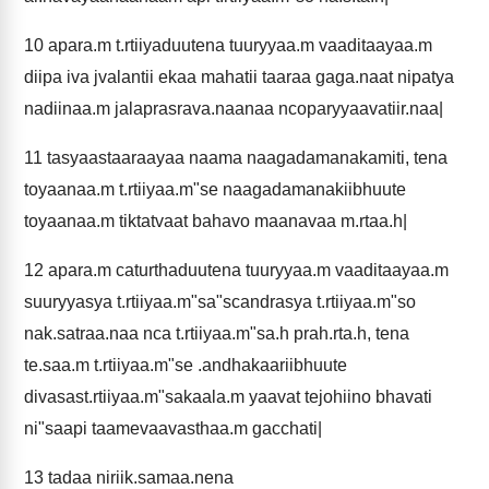
10
apara.m t.rtiiyaduutena tuuryyaa.m vaaditaayaa.m
diipa iva jvalantii ekaa mahatii taaraa gaga.naat nipatya
nadiinaa.m jalaprasrava.naanaa ncoparyyaavatiir.naa|
11
tasyaastaaraayaa naama naagadamanakamiti, tena
toyaanaa.m t.rtiiyaa.m"se naagadamanakiibhuute
toyaanaa.m tiktatvaat bahavo maanavaa m.rtaa.h|
12
apara.m caturthaduutena tuuryyaa.m vaaditaayaa.m
suuryyasya t.rtiiyaa.m"sa"scandrasya t.rtiiyaa.m"so
nak.satraa.naa nca t.rtiiyaa.m"sa.h prah.rta.h, tena
te.saa.m t.rtiiyaa.m"se .andhakaariibhuute
divasast.rtiiyaa.m"sakaala.m yaavat tejohiino bhavati
ni"saapi taamevaavasthaa.m gacchati|
13
tadaa niriik.samaa.nena