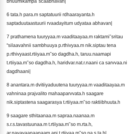
bhuumikampa"scaabhavan|
6
tata.h para.m saptatuurii rdhaarayanta.h
saptaduutaastuurii rvaadayitum udyataa abhavan|
7
prathamena tuuryyaa.m vaaditaayaa.m raktami"sritau
“silaavahnii sambhuuya p.rthivyaa.m nik.siptau tena
p.rthivyaast.rtiiyaa.m"so dagdha.h, taruu.naamapi
t.rtiiyaa.m"so dagdha.h, haridvar.nat.r.naani ca sarvvaa.ni
dagdhaani|
8
anantara.m dvitiiyaduutena tuuryyaa.m vaaditaayaa.m
vahninaa prajvalito mahaaparvvata.h saagare
nik.siptastena saagarasya t.rtiiyaa.m"so raktiibhuuta.h
9
saagare sthitaanaa.m sapraa.naanaa.m
s.r.s.tavastuunaa.m t.rtiiyaa.m"so m.rta.h,
ar.navayaanaanaam api t.rtiiyaa.m"so na.s.ta.h|