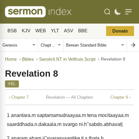
BSB
KJV
WEB
YLT
ASV
BBE
Donate
Home
›
Bibles
›
Sanskrit NT in Velthuis Script
›
Revelation 8
Revelation 8
VEL
‹ Chapter 7
Revelation — All Chapters
Chapter 9 ›
1
anantara.m saptamamudraayaa.m tena mocitaayaa.m
saarddhada.n.dakaala.m svargo ni.h"sabdo.abhavat|
2
aparam aham ii"svarasyaantike ti.s.thata.h