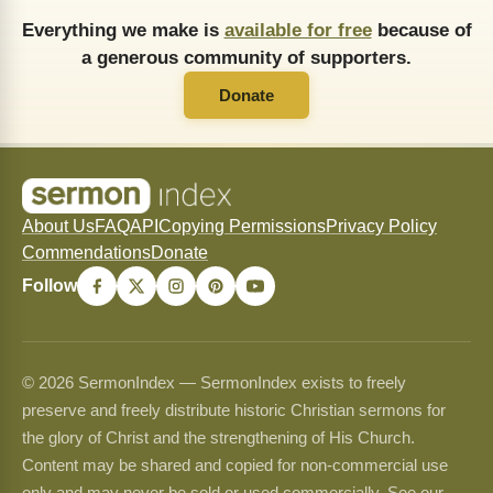
Everything we make is
available for free
because of
a generous community of supporters.
Donate
About Us
FAQ
API
Copying Permissions
Privacy Policy
Commendations
Donate
Follow
© 2026 SermonIndex — SermonIndex exists to freely
preserve and freely distribute historic Christian sermons for
the glory of Christ and the strengthening of His Church.
Content may be shared and copied for non-commercial use
only and may never be sold or used commercially. See our