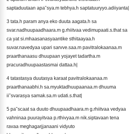
saptaduutaan apa"sya.m tebhya.h saptatuuryyo.adiiyanta|
3
tata.h param anya eko duuta aagata.h sa
svar.nadhuupaadhaara.m g.rhiitvaa vedimupaati.s.that sa
ca yat si.mhaasanasyaantike sthitaayaa.h
suvar.navedyaa upari sarvve.saa.m pavitralokaanaa.m
praarthanaasu dhuupaan yojayet tadartha.m
pracuradhuupaastasmai dattaa.h|
4
tatastasya duutasya karaat pavitralokaanaa.m
praarthanaabhi.h sa.myuktadhuupaanaa.m dhuuma
ii"svarasya samak.sa.m udati.s.that|
5
pa"scaat sa duuto dhuupaadhaara.m g.rhiitvaa vedyaa
vahninaa puurayitvaa p.rthivyaa.m nik.siptavaan tena
ravaa meghagarjjanaani vidyuto