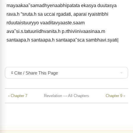
mayaakaa"samadhyenaabhipatata ekasya duutasya
rava.h “sruta.h sa uccai rgadati, aparai ryaistribhi
rduutaistuuryyo vaaditavyaaste.saam
ava"si.s.tatuuriidhvanita.h p.rthiviinivaasinaa.m
santaapa.h santaapa.h santaapa"sca sambhavi.syati|
Cite / Share This Page
‹ Chapter 7
Revelation — All Chapters
Chapter 9 ›