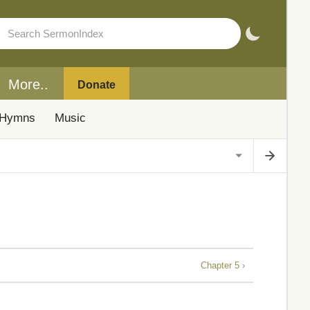
More..
Donate
Hymns
Music
Chapter 5 ›