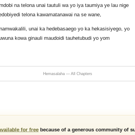
bi na telona unai tautuli wa yo iya taumiya ye lau nige
oledobiyedi telona kawamatanawai na se wane,
mwakalili, unai ka hedebasaego yo ka hekasisiyego, yo
uwuna kowa ginauli maudoidi tauhetubudi yo yom
Hemasalaha — All Chapters
available for free
because of a generous community of su