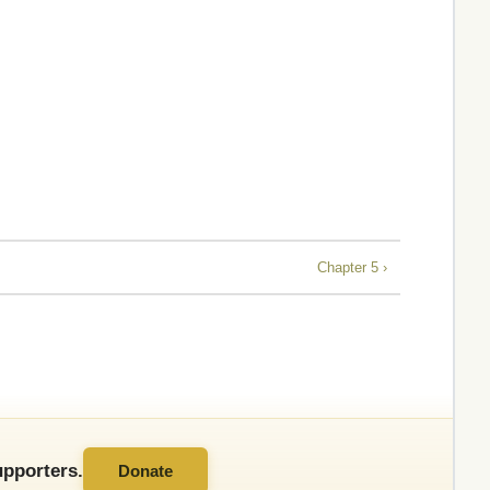
Chapter 5 ›
pporters.
Donate