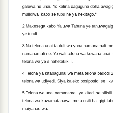
galewa ne unai. Yo kalina daguguna doha bwagi
mulidiwai kabo se tubu ne ya hekitago."
2
Makesega kabo Yaluwa Tabuna ye tanuwagaigau 
ye tutuli.
3
Na telona unai tautuli wa yona namanamali me
namanamali ne. Yo wali telona wa kewana unai
telona wa ye sinahetakikili.
4
Telona ya kitabagunai wa meta telona badodi 24
telona wa udiyedi. Siya kaleko posiposidi se lik
5
Telona wa unai namanamali ya kitadi se silisili
telona wa kawamatanawai meta osili haligigi-lab
maiyanao wa.