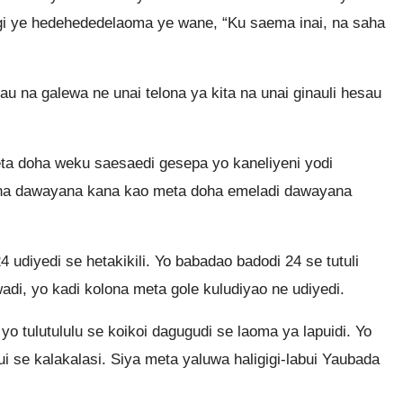
gi ye hedehededelaoma ye wane, “Ku saema inai, na saha
na galewa ne unai telona ya kita na unai ginauli hesau
ta doha weku saesaedi gesepa yo kaneliyeni yodi
 na dawayana kana kao meta doha emeladi dawayana
 udiyedi se hetakikili. Yo babadao badodi 24 se tutuli
wadi, yo kadi kolona meta gole kuludiyao ne udiyedi.
 yo tulutululu se koikoi dagugudi se laoma ya lapuidi. Yo
ui se kalakalasi. Siya meta yaluwa haligigi-labui Yaubada