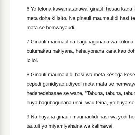
6
Yo telona kawamatanawai ginauli hesau kana k
meta doha kilisito. Na ginauli maumaulidi hasi t
mata se hemwayaudi.
7
Ginauli maumaulina bagubagunana wa kuluna k
bulumakau hakiyana, hehaiyonana kana kao do
loiloi.
8
Ginauli maumaulidi hasi wa meta kesega keseg
pepedi gunidiyao udiyedi meta mata se hemwaya
hedehedebasae se wane, “Tabuna, tabuna, tabun
huya bagubagunana unai, wau teina, yo huya sol
9
Na huyana ginauli maumaulidi hasi wa yodi hed
tautuli yo miyamiyahaina wa kalinawai,