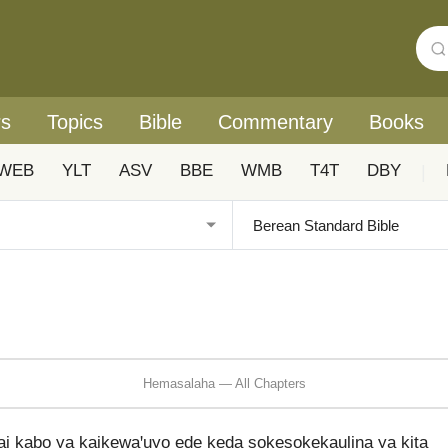
rs
Topics
Bible
Commentary
Books
WEB
YLT
ASV
BBE
WMB
T4T
DBY
|
Hemasalaha — All Chapters
ai kabo ya kaikewaꞌuyo ede keda sokesokekaulina ya kita