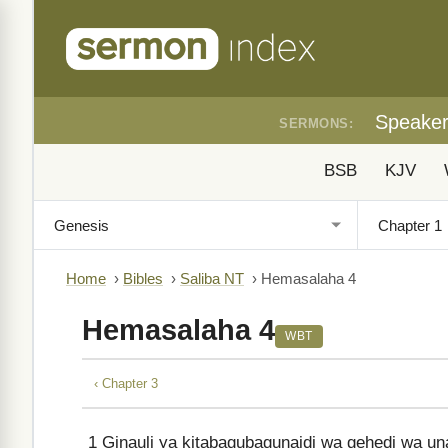
Speake
SERMONS:
BSB
KJV
Home
›
Bibles
›
Saliba NT
›
Hemasalaha 4
Hemasalaha 4
WBT
‹ Chapter 3
1
Ginauli ya kitabagubagunaidi wa gehedi wa un