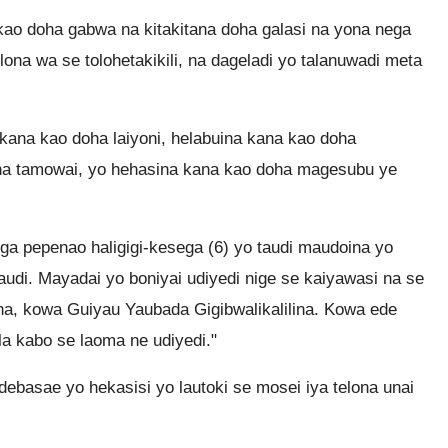
ao doha gabwa na kitakitana doha galasi na yona nega
elona wa se tolohetakikili, na dageladi yo talanuwadi meta
ana kao doha laiyoni, helabuina kana kao doha
ha tamowai, yo hehasina kana kao doha magesubu ye
a pepenao haligigi-kesega (6) yo taudi maudoina yo
udi. Mayadai yo boniyai udiyedi nige se kaiyawasi na se
a, kowa Guiyau Yaubada Gigibwalikalilina. Kowa ede
a kabo se laoma ne udiyedi."
ebasae yo hekasisi yo lautoki se mosei iya telona unai