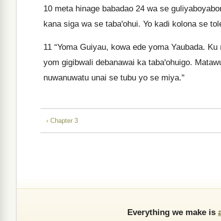
10
meta hinage babadao 24 wa se guliyaboyabomdo
kana siga wa se tabaꞌohui. Yo kadi kolona se t
11
“Yoma Guiyau, kowa ede yoma Yaubada. Ku na
yom gigibwali debanawai ka tabaꞌohuigo. Mataw
nuwanuwatu unai se tubu yo se miya."
‹ Chapter 3
Everything we make is