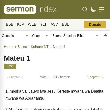
BSB
KJV
WEB
YLT
ASV
BBE
Donate
Home
›
Bibles
›
Kuhane NT
›
Mateu 1
Mateu 1
DOO
‹ Chapter 0
Mateu — All Chapters
Chapter 2 ›
1
Imbuka ya luzuvo lwa Jesu Kereste mwana wa Daafita
mwana wa Abrahama.
2
Abrahama a vali nji si wa Isaka, ni Isaka isi wa Jakobo,