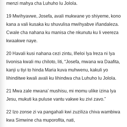
menzi mahya cha Luhuho lu Jolola.
19
Mwihyavwe, Josefa, avali mukwane yo shiyeme, kono
kana a vali kusaka ku shuvulisa mwihyabve iñandaleza.
Cwale cha nahana ku manisa che nkunutu ku li veereza
kwaakwe naye.
20
Havali kusi nahana cezi zintu, Iñeloi lya Ireza ni lya
livonisa kwali mu chiloto, liti, “Josefa, mwana wa Daafita,
kanji u tiyi to hinda Maria kuva muhwenu, kakuli yo
lihinditwe kwali avali ku lihindwa cha Luhuho lu Jolola.
21
Mwa zale mwana’ mushisu, mi momu ulike izina lya
Jesu, mukuti ka puluse vantu vakwe ku zivi zavo."
22
Izo zonse zi va pangahali kwi zuziliza chiva wambiwa
kwa Simwine cha muporofita, nati,