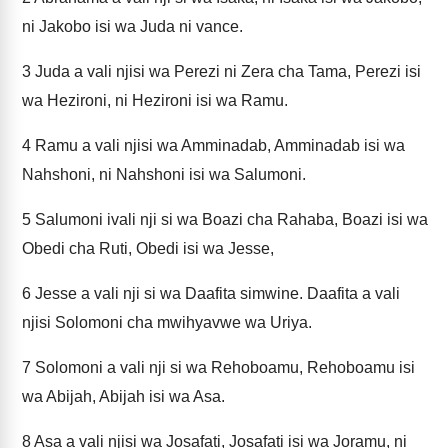
ni Jakobo isi wa Juda ni vance.
3
Juda a vali njisi wa Perezi ni Zera cha Tama, Perezi isi
wa Hezironi, ni Hezironi isi wa Ramu.
4
Ramu a vali njisi wa Amminadab, Amminadab isi wa
Nahshoni, ni Nahshoni isi wa Salumoni.
5
Salumoni ivali nji si wa Boazi cha Rahaba, Boazi isi wa
Obedi cha Ruti, Obedi isi wa Jesse,
6
Jesse a vali nji si wa Daafita simwine. Daafita a vali
njisi Solomoni cha mwihyavwe wa Uriya.
7
Solomoni a vali nji si wa Rehoboamu, Rehoboamu isi
wa Abijah, Abijah isi wa Asa.
8
Asa a vali njisi wa Josafati, Josafati isi wa Joramu, ni