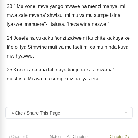
23
" Mu vone, mwalyango mwave ha menzi mahya, mi
mwa zale mwana’ shwisu, mi mu va mu sumpe izina
lyakwe Imanuere”- i talusa, “Ireza wina neswe."
24
Josefa ha vuka ku ñonzi zakwe ni ku chita ka kuya ke
Iñeloi lya Simwine muli va mu laeli mi ca mu hinda kuva
mwihyavwe.
25
Kono kana aba lali naye konji ha zala mwana’
mushisu. Mi ava mu sumpisi izina lya Jesu.
Cite / Share This Page
‹ Chapter 0
Mateu — All Chapters
Chapter 2 ›