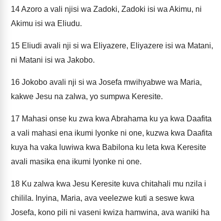
14
Azoro a vali njisi wa Zadoki, Zadoki isi wa Akimu, ni
Akimu isi wa Eliudu.
15
Eliudi avali nji si wa Eliyazere, Eliyazere isi wa Matani,
ni Matani isi wa Jakobo.
16
Jokobo avali nji si wa Josefa mwihyabwe wa Maria,
kakwe Jesu na zalwa, yo sumpwa Keresite.
17
Mahasi onse ku zwa kwa Abrahama ku ya kwa Daafita
a vali mahasi ena ikumi lyonke ni one, kuzwa kwa Daafita
kuya ha vaka luwiwa kwa Babilona ku leta kwa Keresite
avali masika ena ikumi lyonke ni one.
18
Ku zalwa kwa Jesu Keresite kuva chitahali mu nzila i
chilila. Inyina, Maria, ava veelezwe kuti a seswe kwa
Josefa, kono pili ni vaseni kwiza hamwina, ava waniki ha