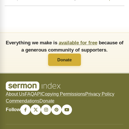
Everything we make is
available for free
because of
a generous community of supporters.
Donate
About Us
FAQ
API
Copying Permissions
Privacy Policy
Commendations
Donate
Follow