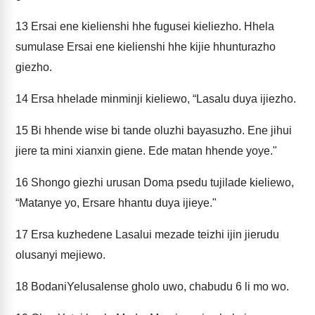
13
Ersai ene kielienshi hhe fugusei kieliezho. Hhela
sumulase Ersai ene kielienshi hhe kijie hhunturazho
giezho.
14
Ersa hhelade minminji kieliewo, “Lasalu duya ijiezho.
15
Bi hhende wise bi tande oluzhi bayasuzho. Ene jihui
jiere ta mini xianxin giene. Ede matan hhende yoye."
16
Shongo giezhi urusan Doma psedu tujilade kieliewo,
“Matanye yo, Ersare hhantu duya ijieye."
17
Ersa kuzhedene Lasalui mezade teizhi ijin jierudu
olusanyi mejiewo.
18
BodaniYelusalense gholo uwo, chabudu 6 li mo wo.