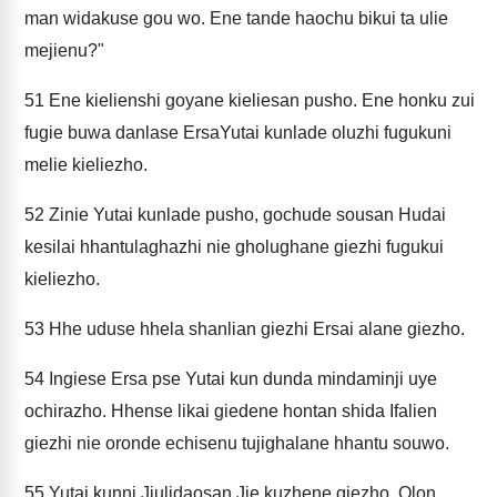
man widakuse gou wo. Ene tande haochu bikui ta ulie
mejienu?"
51
Ene kielienshi goyane kieliesan pusho. Ene honku zui
fugie buwa danlase ErsaYutai kunlade oluzhi fugukuni
melie kieliezho.
52
Zinie Yutai kunlade pusho, gochude sousan Hudai
kesilai hhantulaghazhi nie gholughane giezhi fugukui
kieliezho.
53
Hhe uduse hhela shanlian giezhi Ersai alane giezho.
54
Ingiese Ersa pse Yutai kun dunda mindaminji uye
ochirazho. Hhense likai giedene hontan shida Ifalien
giezhi nie oronde echisenu tujighalane hhantu souwo.
55
Yutai kunni Jiulidaosan Jie kuzhene giezho. Olon