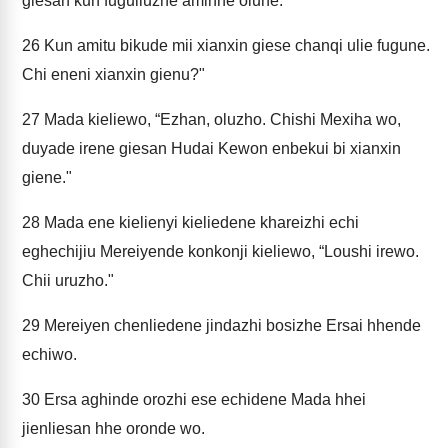
giesan kun fuguliuzhe aminne olune.
26
Kun amitu bikude mii xianxin giese chanqi ulie fugune.
Chi eneni xianxin gienu?"
27
Mada kieliewo, “Ezhan, oluzho. Chishi Mexiha wo,
duyade irene giesan Hudai Kewon enbekui bi xianxin
giene."
28
Mada ene kielienyi kieliedene khareizhi echi
eghechijiu Mereiyende konkonji kieliewo, “Loushi irewo.
Chii uruzho."
29
Mereiyen chenliedene jindazhi bosizhe Ersai hhende
echiwo.
30
Ersa aghinde orozhi ese echidene Mada hhei
jienliesan hhe oronde wo.