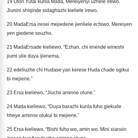
19
Olon Yutai kunla Mada, Mereiyenyi uzhele irewo.
Jiunini shiqinde sidaghazhi kieliele irewo.
20
MadaErsa iresei mejiedene jienliele echiwo. Mereiyen
yen giedene souzho.
21
MadaErsade kieliewo, “Ezhan, chi enende wineshi
jiumi ulie duya ijienema,
22
edeliuzhe chi Hudase yan kerese Huda chade ogikui
bi mejiene."
23
Ersa kieliewo, “Jiuchii aminne olune."
24
Mada kieliewo, “Duya barazhi kunla fuho giekude
hheye aminne olukui bi mejiene."
25
Ersa kieliewo, “Bishi fuho wo, amin wo. Mini xianxin