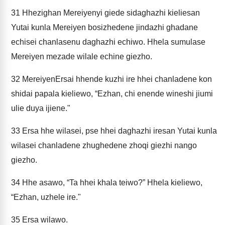
31
Hhezighan Mereiyenyi giede sidaghazhi kieliesan
Yutai kunla Mereiyen bosizhedene jindazhi ghadane
echisei chanlasenu daghazhi echiwo. Hhela sumulase
Mereiyen mezade wilale echine giezho.
32
MereiyenErsai hhende kuzhi ire hhei chanladene kon
shidai papala kieliewo, “Ezhan, chi enende wineshi jiumi
ulie duya ijiene."
33
Ersa hhe wilasei, pse hhei daghazhi iresan Yutai kunla
wilasei chanladene zhughedene zhoqi giezhi nango
giezho.
34
Hhe asawo, “Ta hhei khala teiwo?” Hhela kieliewo,
“Ezhan, uzhele ire."
35
Ersa wilawo.