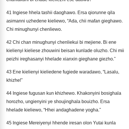
41
Ingiese hhela tashii daoghawo. Ersa qiorunne qila
asimanni uzhedene kieliewo, “Ada, chii mafan gieghawo.
Chi minughunyi chenliewo.
42
Chi chan minughunyi chenliekui bi mejiene. Bi ene
kielienyi kieliese zhouwini beisan kunlade oluzho. Chi mii
peizhi ireghasanyi hhelade xianxin gieghane giezho."
43
Ene kielienyi kieliedene fugiede waradawo, “Lasalu,
khizhe!"
44
Ingiese fugusan kun khizhewo. Khakonyini bosighala
horozho, ungienyini ye shoujinghala bouizho. Ersa
hhelade kieliewo, “Hhei andaghadene yogha."
45
Ingiese Mereiyenyi hhende iresan olon Yutai kunla