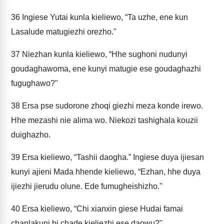
36
Ingiese Yutai kunla kieliewo, “Ta uzhe, ene kun
Lasalude matugiezhi orezho."
37
Niezhan kunla kieliewo, “Hhe sughoni nudunyi
goudaghawoma, ene kunyi matugie ese goudaghazhi
fugughawo?"
38
Ersa pse sudorone zhoqi giezhi meza konde irewo.
Hhe mezashi nie alima wo. Niekozi tashighala kouzii
duighazho.
39
Ersa kieliewo, “Tashii daogha.” Ingiese duya ijiesan
kunyi ajieni Mada hhende kieliewo, “Ezhan, hhe duya
ijiezhi jierudu olune. Ede fumugheishizho."
40
Ersa kieliewo, “Chi xianxin giese Hudai famai
chanlakuni bi chade kieliezhi ese daowu?"