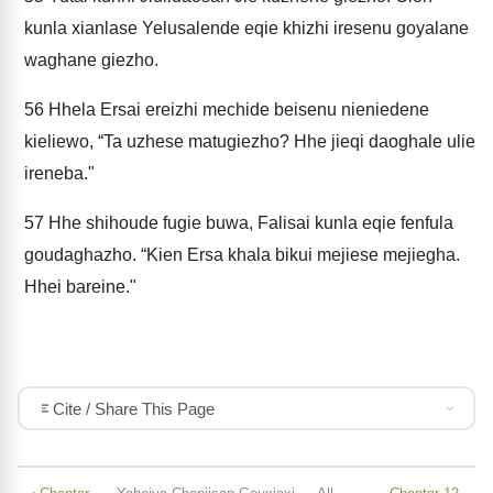
kunla xianlase Yelusalende eqie khizhi iresenu goyalane
waghane giezho.
56
Hhela Ersai ereizhi mechide beisenu nieniedene
kieliewo, “Ta uzhese matugiezho? Hhe jieqi daoghale ulie
ireneba."
57
Hhe shihoude fugie buwa, Falisai kunla eqie fenfula
goudaghazho. “Kien Ersa khala bikui mejiese mejiegha.
Hhei bareine."
Cite / Share This Page