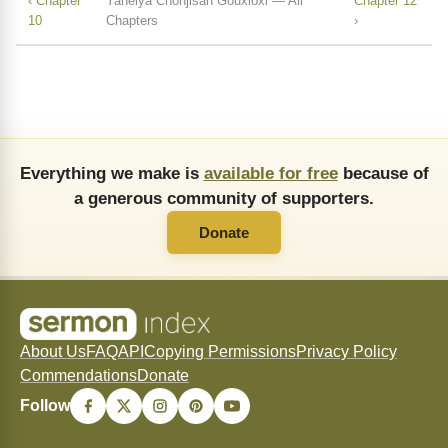
‹ Chapter
Yaheiya Chonjisan Gouxioxi — All
Chapter 12
10
Chapters
›
Everything we make is
available for free
because of
a generous community of supporters.
Donate
About Us
FAQ
API
Copying Permissions
Privacy Policy
Commendations
Donate
Follow