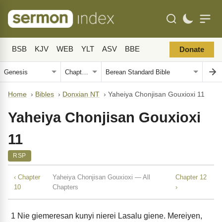
BSB
KJV
WEB
YLT
ASV
BBE
Donate
Home
›
Bibles
›
Donxian NT
›
Yaheiya Chonjisan Gouxioxi 11
Yaheiya Chonjisan Gouxioxi
11
RSP
‹ Chapter
Yaheiya Chonjisan Gouxioxi — All
Chapter 12
10
Chapters
›
1
Nie giemeresan kunyi nierei Lasalu giene. Mereiyen,