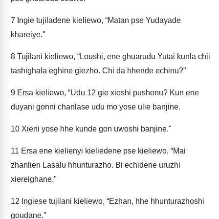
7
Ingie tujiladene kieliewo, “Matan pse Yudayade
khareiye."
8
Tujilani kieliewo, “Loushi, ene ghuarudu Yutai kunla chii
tashighala eghine giezho. Chi da hhende echinu?"
9
Ersa kieliewo, “Udu 12 gie xioshi pushonu? Kun ene
duyani gonni chanlase udu mo yose ulie banjine.
10
Xieni yose hhe kunde gon uwoshi banjine."
11
Ersa ene kielienyi kieliedene pse kieliewo, “Mai
zhanlien Lasalu hhunturazho. Bi echidene uruzhi
xiereighane."
12
Ingiese tujilani kieliewo, “Ezhan, hhe hhunturazhoshi
goudane."