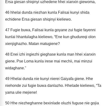
Ersa giesan shiqinyi uzhedene hhei xianxin giewoma,
46
hhelai dunda niezhan kunla Falisai kunyi shida
echidene Ersa giesan shiqinyi kieliewo.
47
Fugie buwa, Falisai kunla goyane zui fugie fayenni
kunlai hhantulagha kieliewo, “Ene kun ghudureqi olon
xienjighazho. Matan matugiene?
48
Enei izhi ingiezhi gieghase kunla man hhei xianxin
giene. Pse Loma kunla irese mai mechii, mai minzui
widaghane."
49
Hhelai dunda nie kunyi nierei Gaiyafa giene. Hhe
niehonde zui fugie buwa danlazho. Hhelade kieliewo, “Ta
yama ulie mejiene!
50
Hhe niezheghanne bexinlade oluzhi fuguse nie gojia