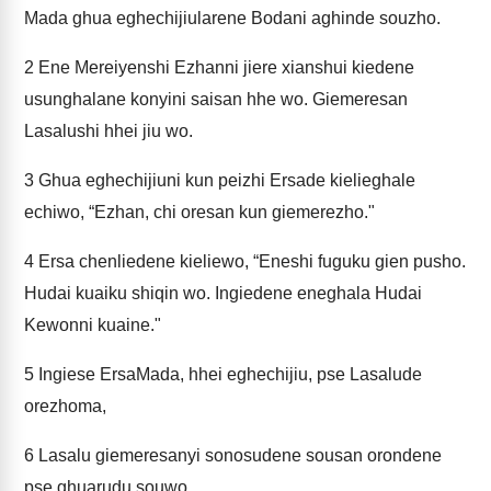
Mada ghua eghechijiularene Bodani aghinde souzho.
2
Ene Mereiyenshi Ezhanni jiere xianshui kiedene
usunghalane konyini saisan hhe wo. Giemeresan
Lasalushi hhei jiu wo.
3
Ghua eghechijiuni kun peizhi Ersade kielieghale
echiwo, “Ezhan, chi oresan kun giemerezho."
4
Ersa chenliedene kieliewo, “Eneshi fuguku gien pusho.
Hudai kuaiku shiqin wo. Ingiedene eneghala Hudai
Kewonni kuaine."
5
Ingiese ErsaMada, hhei eghechijiu, pse Lasalude
orezhoma,
6
Lasalu giemeresanyi sonosudene sousan orondene
pse ghuarudu souwo.