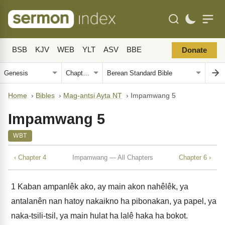
BSB
KJV
WEB
YLT
ASV
BBE
Donate
Home
›
Bibles
›
Mag-antsi Ayta NT
›
Impamwang 5
Impamwang 5
WBT
‹ Chapter 4
Impamwang — All Chapters
Chapter 6 ›
1
Kaban ampanlêk ako, ay main akon nahêlêk, ya
antalanên nan hatoy nakaikno ha pibonakan, ya papel, ya
naka-tsili-tsil, ya main hulat ha lalê haka ha bokot.