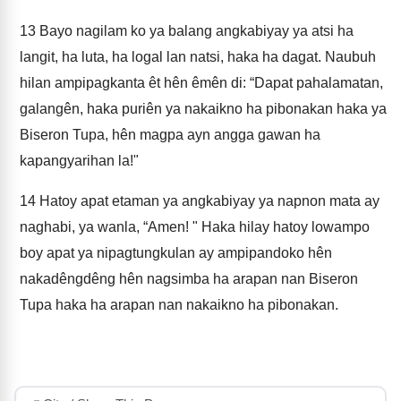
13
Bayo nagilam ko ya balang angkabiyay ya atsi ha
langit, ha luta, ha logal lan natsi, haka ha dagat. Naubuh
hilan ampipagkanta êt hên êmên di: “Dapat pahalamatan,
galangên, haka puriên ya nakaikno ha pibonakan haka ya
Biseron Tupa, hên magpa ayn angga gawan ha
kapangyarihan la!"
14
Hatoy apat etaman ya angkabiyay ya napnon mata ay
naghabi, ya wanla, “Amen! " Haka hilay hatoy lowampo
boy apat ya nipagtungkulan ay ampipandoko hên
nakadêngdêng hên nagsimba ha arapan nan Biseron
Tupa haka ha arapan nan nakaikno ha pibonakan.