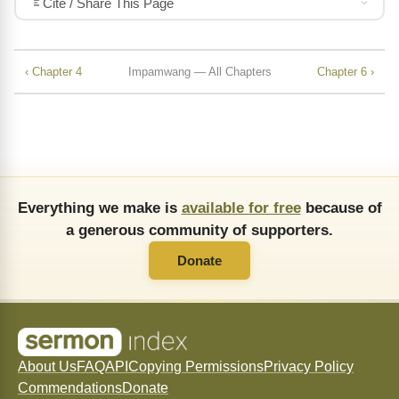
Cite / Share This Page
‹ Chapter 4
Impamwang — All Chapters
Chapter 6 ›
Everything we make is
available for free
because of
a generous community of supporters.
Donate
About Us
FAQ
API
Copying Permissions
Privacy Policy
Commendations
Donate