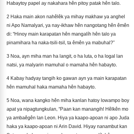
Habaytoy papel ay nakahara hên pitoy patak hên talo.
2
Haka main akon nahêlêk ya mihay makhaw ya anghel
ni Apo Namalyari, ya nay-ikhaw hên nangotang hên êmên
di: “Hinoy main karapatan hên mangalíh hên talo ya
pinamihara ha naka-tsili-tsil, ta êmên ya mabuhal?"
3
Noa, ayn miha man ha langit, o ha luta, o ha logal lan
natsi, ya malyarin mamuhal o mamaha hên habayto.
4
Kabay hadyay tangih ko gawan ayn ya main karapatan
hên mamuhal haka mamaha hên habayto.
5
Noa, wana kangko hên miha kanlan hatoy lowampo boy
apat ya nipagtungkulan, “Paan kan manangih! Hêlkên mo
ya ambaêgên lan Leon. Hiya ya kaapo-apoan ni apo Juda
haka ya kaapo-apoan ni Arin David. Hiyay nanambut kan