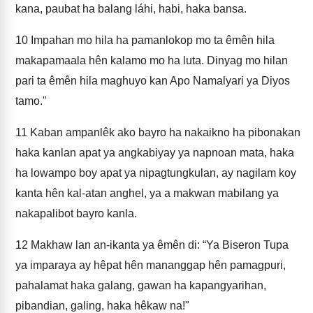
kana, paubat ha balang láhi, habi, haka bansa.
10
Impahan mo hila ha pamanlokop mo ta êmên hila
makapamaala hên kalamo mo ha luta. Dinyag mo hilan
pari ta êmên hila maghuyo kan Apo Namalyari ya Diyos
tamo."
11
Kaban ampanlêk ako bayro ha nakaikno ha pibonakan
haka kanlan apat ya angkabiyay ya napnoan mata, haka
ha lowampo boy apat ya nipagtungkulan, ay nagilam koy
kanta hên kal-atan anghel, ya a makwan mabilang ya
nakapalibot bayro kanla.
12
Makhaw lan an-ikanta ya êmên di: “Ya Biseron Tupa
ya imparaya ay hêpat hên mananggap hên pamagpuri,
pahalamat haka galang, gawan ha kapangyarihan,
pibandian, galing, haka hêkaw na!"