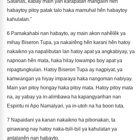
Satanas, kabay main yan karapatan mangalíh hên
habaytoy pitoy patak talo haka mamuhal hên habaytoy
kahulatan."
6
Pamakahabi nan habayto, ay main akon nahêlêk ya
mihay Biseron Tupa, ya nakairêng hên karani hên hatoy
nakaikno ya napalibutan lan hatoy apat ya angkabiyay, ya
napnoan hên mata, haka hilay lowampo boy apat ya
nipagtungkulan. Hatoy Biseron Tupa ay nagpiyat, ya
kamwangan ya hiyay imparaya haka nangoman nabiyay.
Main yan pitoy hongay haka pitoy mata. Hatoy pitoy mata
na, ay yabay ya in-alimbawa ha kapangyarihan nan
Espiritu ni Apo Namalyari, ya in-utoh na ha boon luta.
7
Napaidani ya kanan nakaikno ha pibonakan, ta
ginawang nay hatoy naka-tsili-tsil ya kahulatan ya
antalanên nan habayto.