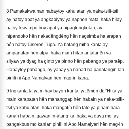
8
Pamakakwa nan habaytoy kahulatan ya naka-tsili-tsil,
ay hatoy apat ya angkabiyay ya napnon mata, haka hilay
hatoy lowampo boy apat ya nipagtungkulan, ay
nipandoko hên nakadêngdêng hên nagsimba ha arapan
hên hatoy Biseron Tupa. Ya balang miha kanla ay
ampanalan hên alpa, haka main hilan antalanên ya
silyaw ya dyag ha ginto ya pinno hên pabango ya paraêp.
Habaytoy pabango, ay yabay ya nanad ha panalangin lan
pinili ni Apo Namalyari hên mag-in kana.
9
Ingkanta la ya mihay bayon kanta, ya êmên di: “Hika ya
main karapatan hên mananggap hên habain ya naka-tsili-
tsil ya kahulatan, haka mangalíh hên talo ya pinamihara
kanan habain, gawan in-átang ka, haka ya daya mo, ay
pangakbus mo kanlan pinili ni Apo Namalyari hên mag-in