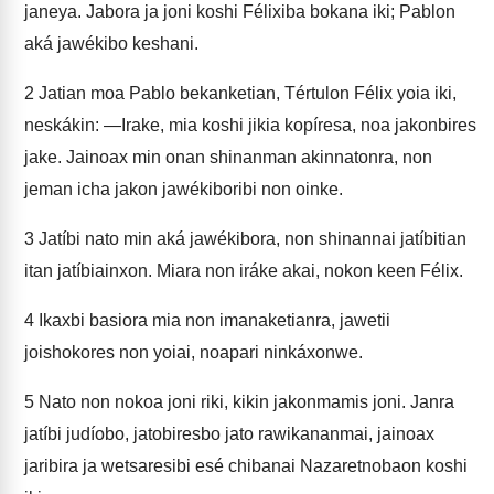
janeya. Jabora ja joni koshi Félixiba bokana iki; Pablon
aká jawékibo keshani.
2
Jatian moa Pablo bekanketian, Tértulon Félix yoia iki,
neskákin: —Irake, mia koshi jikia kopíresa, noa jakonbires
jake. Jainoax min onan shinanman akinnatonra, non
jeman icha jakon jawékiboribi non oinke.
3
Jatíbi nato min aká jawékibora, non shinannai jatíbitian
itan jatíbiainxon. Miara non iráke akai, nokon keen Félix.
4
Ikaxbi basiora mia non imanaketianra, jawetii
joishokores non yoiai, noapari ninkáxonwe.
5
Nato non nokoa joni riki, kikin jakonmamis joni. Janra
jatíbi judíobo, jatobiresbo jato rawikananmai, jainoax
jaribira ja wetsaresibi esé chibanai Nazaretnobaon koshi