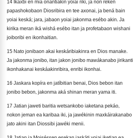
14
Ikaxbi en mia onantiakin yoiai riki, ja non reken
papashokobaon Diosribira en tee axonai, ja bená bain
yoiai keská; jara, jabaon yoiai jakonma esébo akin. Ja
kirika meran iká wishá esébo itan ja profetabaon wishani
joiboribi en ikonhaitian.
15
Nato jonibaon akai keskáribiakinra en Dios manake.
Ja jakonma jonibo, itan jakon jonibo mawákanabo jirikanti
ikonhakanai keskáakinribira, enribi ikonhai.
16
Jaskara kopíra en jatíbitian benai, Dios bebon itan
jonibo bebon, jakonma aká shinan meran yama iti.
17
Jatian jaweti baritia wetsankobo iaketana pekáo,
nokon jeman ea karibaa iki, ja jawékinin maxkáirakanabo
jato akini itan Diossibi jawéki menii.
18
Jatian ja Moiséssen esekan jaskáti yoiai iketian ea