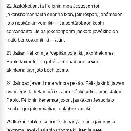
22
Jaskáketian, ja Félixnin moa Jesussen joi
jakonshamanhakin onanna ixon, jainrespari, jenémaxon
jato neskáakin yoia iki: —Ja sontárobaon koshi
comandante Lisias joketianparira jaskara jawékibo en
mato benxoaxonti iki —akin.
23
Jatian Félixnin ja *capitán yoia iki, jakonhakinres
Pablo koiranti, itan jabé raenanaibaon bexon,
akinkanaitian jato bechitetima.
24
Jainoax jawetii nete winota pekáo, Félix jakiribi jawen
awin Drusila betan joá iki. Jara iká iki judío ainbo. Jatian
Pablo, Félixnin kenamaa joxon, jaskáxon Jesucristo
ikonhati joi jato yoiaitian ninkábekona iki.
25
Ikaxbi Pablon, ja ponté shinanya joni iti jainoax ja
jakonma jawéki ati shinanhoma iti, itan ja nete