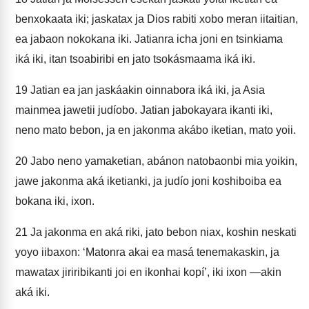
benxokaata iki; jaskatax ja Dios rabiti xobo meran iitaitian,
ea jabaon nokokana iki. Jatianra icha joni en tsinkiama
iká iki, itan tsoabiribi en jato tsokásmaama iká iki.
19
Jatian ea jan jaskáakin oinnabora iká iki, ja Asia
mainmea jawetii judíobo. Jatian jabokayara ikanti iki,
neno mato bebon, ja en jakonma akábo iketian, mato yoii.
20
Jabo neno yamaketian, abánon natobaonbi mia yoikin,
jawe jakonma aká iketianki, ja judío joni koshiboiba ea
bokana iki, ixon.
21
Ja jakonma en aká riki, jato bebon niax, koshin neskati
yoyo iibaxon: ‘Matonra akai ea masá tenemakaskin, ja
mawatax jiriribikanti joi en ikonhai kopí’, iki ixon —akin
aká iki.