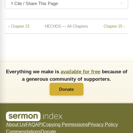
Cite / Share This Page
‹ Chapter 23
HECHOS — All Chapters
Chapter 25 ›
Everything we make is
available for free
because of
a generous community of supporters.
Donate
About Us
FAQ
API
Copying Permissions
Privacy Policy
Commendations
Donate