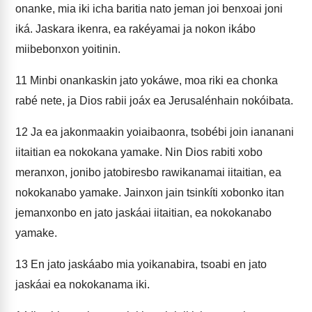
onanke, mia iki icha baritia nato jeman joi benxoai joni
iká. Jaskara ikenra, ea rakéyamai ja nokon ikábo
miibebonxon yoitinin.
11
Minbi onankaskin jato yokáwe, moa riki ea chonka
rabé nete, ja Dios rabii joáx ea Jerusalénhain nokóibata.
12
Ja ea jakonmaakin yoiaibaonra, tsobébi join iananani
iitaitian ea nokokana yamake. Nin Dios rabiti xobo
meranxon, jonibo jatobiresbo rawikanamai iitaitian, ea
nokokanabo yamake. Jainxon jain tsinkíti xobonko itan
jemanxonbo en jato jaskáai iitaitian, ea nokokanabo
yamake.
13
En jato jaskáabo mia yoikanabira, tsoabi en jato
jaskáai ea nokokanama iki.