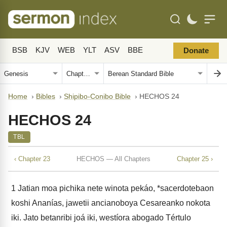
BSB
KJV
WEB
YLT
ASV
BBE
Donate
Home
›
Bibles
›
Shipibo-Conibo Bible
›
HECHOS 24
HECHOS 24
TBL
‹ Chapter 23
HECHOS — All Chapters
Chapter 25 ›
1
Jatian moa pichika nete winota pekáo, *sacerdotebaon
koshi Ananías, jawetii ancianoboya Cesareanko nokota
iki. Jato betanribi joá iki, westíora abogado Tértulo