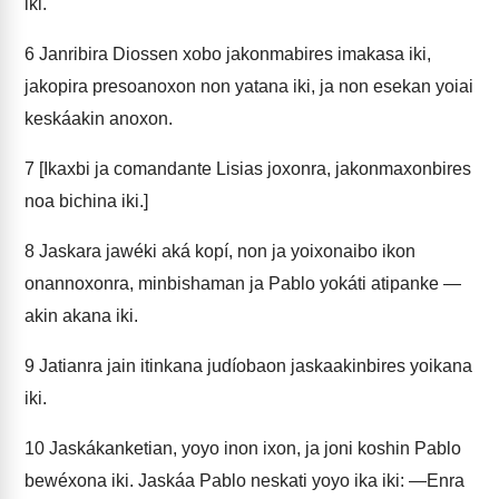
iki.
6
Janribira Diossen xobo jakonmabires imakasa iki,
jakopira presoanoxon non yatana iki, ja non esekan yoiai
keskáakin anoxon.
7
[Ikaxbi ja comandante Lisias joxonra, jakonmaxonbires
noa bichina iki.]
8
Jaskara jawéki aká kopí, non ja yoixonaibo ikon
onannoxonra, minbishaman ja Pablo yokáti atipanke —
akin akana iki.
9
Jatianra jain itinkana judíobaon jaskaakinbires yoikana
iki.
10
Jaskákanketian, yoyo inon ixon, ja joni koshin Pablo
bewéxona iki. Jaskáa Pablo neskati yoyo ika iki: —Enra