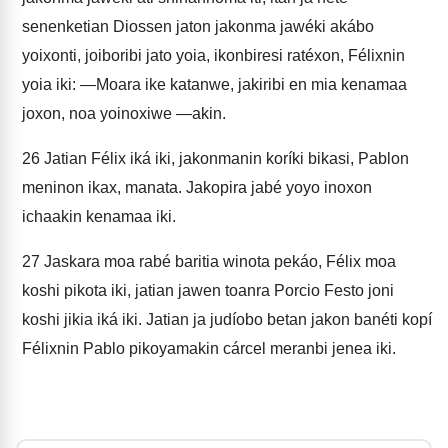
senenketian Diossen jaton jakonma jawéki akábo
yoixonti, joiboribi jato yoia, ikonbiresi ratéxon, Félixnin
yoia iki: —Moara ike katanwe, jakiribi en mia kenamaa
joxon, noa yoinoxiwe —akin.
26
Jatian Félix iká iki, jakonmanin koríki bikasi, Pablon
meninon ikax, manata. Jakopira jabé yoyo inoxon
ichaakin kenamaa iki.
27
Jaskara moa rabé baritia winota pekáo, Félix moa
koshi pikota iki, jatian jawen toanra Porcio Festo joni
koshi jikia iká iki. Jatian ja judíobo betan jakon banéti kopí
Félixnin Pablo pikoyamakin cárcel meranbi jenea iki.