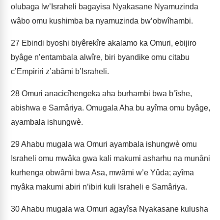
olubaga lw’Israheli bagayisa Nyakasane Nyamuzinda
wâbo omu kushimba ba­ nyamuzinda bw’obwîhambi.
27
Ebindi byoshi biyêrekîre akalamo ka Omuri, ebijiro
byâge n’entambala alwîre, biri byandike omu citabu
c’Empiriri z’abâmi b’Israheli.
28
Omuri anacicîhengeka aha burhambi bwa b’îshe,
abishwa e Samâriya. Omugala Aha bu ayîma omu byâge,
ayambala ishungwè.
29
Ahabu mugala wa Omuri ayambala ishungwè omu
Israheli omu mwâka gwa kali makumi asharhu na munâni
kurhenga obwâmi bwa Asa, mwâmi w’e Yûda; ayîma
myâka makumi abiri n’ibiri kuli Israheli e Samâriya.
30
Ahabu mugala wa Omuri agayîsa Nyakasane kulusha