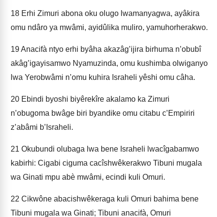
18
Erhi Zimuri abona oku olugo lwamanyagwa, ayâkira
omu ndâro ya mwâmi, ayidûlika muliro, yamuhorherakwo.
19
Anacifà ntyo erhi byâha akazâg’ijira birhuma n’obubî
akâg’igayisamwo Nyamuzinda, omu kushimba olwiganyo
lwa Yerobwâmi n’omu kuhira Israheli yêshi omu câha.
20
Ebindi byoshi biyêrekîre akalamo ka Zimuri
n’obugoma bwâge biri byandike omu citabu c’Empiriri
z’abâmi b’Israheli.
21
Okubundi olubaga lwa bene Israheli lwacîgabamwo
kabirhi: Cigabi ciguma cacîshwêkerakwo Tibuni mugala
wa Ginati mpu abè mwâmi, ecindi kuli Omuri.
22
Cikwône abacishwêkeraga kuli Omuri bahima bene
Tibuni mugala wa Ginati; Tibuni anacifà, Omuri