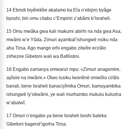
14
Ebindi biyêrekîre akalamo ka Ela n’ebijiro byâge
byoshi, biri omu citabu c’Empiriri z’abâmi b’Israheli.
15
Omu mwâka gwa kali makumi abirhi na nda gwa Asa,
mwâmi w’e Yûda, Zimuri ayambal’ishungwè nsiku nda
aha Tirsa. Ago mango erhi engabo zitwîre ecirâlo
zirhezire Gibetoni wali wa Bafilistini.
16
Engabo zamanya omwanzi mpu: «Zimuri anagomire,
ayîsire na mwâmi.» Olwo lusiku lwonênè omwôla cirâlo
banali, bene Israheli banaciyîmika Omuri, bamuyambika
ishungwè ly’obwâmi, ye wali murhambo mukulu kulusha
w’abalwî.
17
Omuri n’engabo ya bene Israheli boshi baleka
Gibetoni bagend’igorha Tirsa.