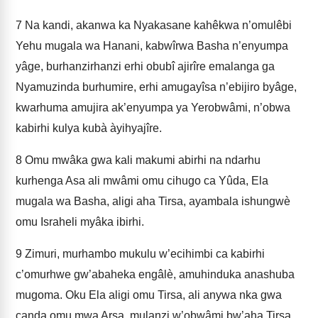
7
Na kandi, akanwa ka Nyakasane kahêkwa n’omulêbi
Yehu mugala wa Hanani, kabwîrwa Basha n’enyumpa
yâge, burhanzirhanzi erhi obubî ajirîre emalanga ga
Nyamuzinda burhumire, erhi amugayîsa n’ebijiro byâge,
kwarhuma amujira ak’enyumpa ya Yerobwâmi, n’obwa
kabirhi kulya kubà àyihyajîre.
8
Omu mwâka gwa kali makumi abirhi na ndarhu
kurhenga Asa ali mwâmi omu cihugo ca Yûda, Ela
mugala wa Basha, aligi aha Tirsa, ayambala ishungwè
omu Israheli myâka ibirhi.
9
Zimuri, murhambo mukulu w’ecihimbi ca kabirhi
c’omurhwe gw’abaheka engâlè, amuhinduka anashuba
mugoma. Oku Ela aligi omu Tirsa, ali anywa nka gwa
canda omu mwa Arsa, mulanzi w’obwâmi bw’aha Tirsa,