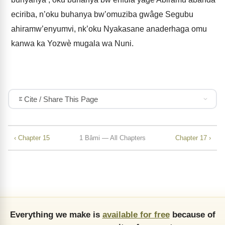
eciriba, n’oku buhanya bw’omuziba gwâge Segubu
ahiramw’enyumvi, nk’oku Nyakasane anaderhaga omu
kanwa ka Yozwè mugala wa Nuni.
Cite / Share This Page
‹ Chapter 15
1 Bâmi — All Chapters
Chapter 17 ›
Everything we make is
available for free
because of