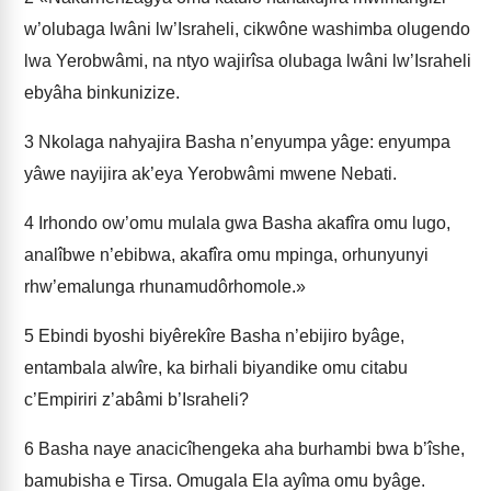
w’olubaga lwâni lw’Israheli, cikwône washimba olugendo
lwa Yerobwâmi, na ntyo wajirîsa olubaga lwâni lw’Israheli
ebyâha binkunizize.
3
Nkolaga nahyajira Basha n’enyumpa yâge: enyumpa
yâwe nayijira ak’eya Yerobwâmi mwene Nebati.
4
Irhondo ow’omu mulala gwa Basha akafîra omu lugo,
analîbwe n’ebibwa, akafîra omu mpinga, orhunyunyi
rhw’emalunga rhunamudôrhomole.»
5
Ebindi byoshi biyêrekîre Basha n’ebijiro byâge,
entambala alwîre, ka birhali biyandike omu citabu
c’Empiriri z’abâmi b’Israheli?
6
Basha naye anacicîhengeka aha burhambi bwa b’îshe,
bamubisha e Tirsa. Omugala Ela ayîma omu byâge.