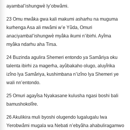
ayambal’ishungwè ly’obwâmi.
23
Omu mwâka gwa kali makumi asharhu na muguma
kurhenga Asa ali mwâmi w’e Yûda, Omuri
anaciyambal’ishungwè myâka ikumi n’ibirhi. Ayîma
myâka ndarhu aha Tirsa.
24
Buzinda agulira Shemeri entondo ya Samâriya oku
talenta ibirhi za magerha, ayûbakaho olugo, aluyîrika
izîno lya Samâriya, kushimbana n’izîno lya Shemeri ye
wali nn’entondo.
25
Omuri agayîsa Nyakasane kulusha ngasi boshi bali
bamushokolîre.
26
Akulikira muli byoshi olugendo lugalugalu lwa
Yerobwâmi mugala wa Nebati n’ebyâha ahabuliragamwo