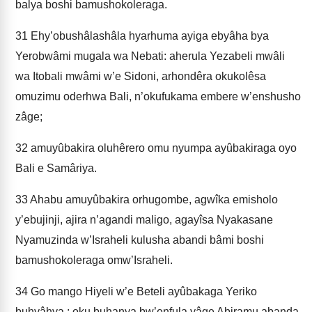
balya boshi bamushokoleraga.
31
Ehy’obushâlashâla hyarhuma ayiga ebyâha bya
Yerobwâmi mugala wa Nebati: aherula Yezabeli mwâli
wa Itobali mwâmi w’e Sidoni, arhondêra okukolêsa
omuzimu oderhwa Bali, n’okufukama embere w’enshusho
zâge;
32
amuyûbakira oluhêrero omu nyumpa ayûbakiraga oyo
Bali e Samâriya.
33
Ahabu amuyûbakira orhugombe, agwîka emisholo
y’ebujinji, ajira n’agandi maligo, agayîsa Nyakasane
Nyamuzinda w’Israheli kulusha abandi bâmi boshi
bamushokoleraga omw’Israheli.
34
Go mango Hiyeli w’e Beteli ayûbakaga Yeriko
buhyâhya ; oku buhanya bw’enfula yâge Abiramu abanda