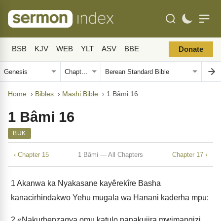
BSB
KJV
WEB
YLT
ASV
BBE
Donate
Home
›
Bibles
›
Mashi Bible
›
1 Bâmi 16
1 Bâmi 16
BUK
‹ Chapter 15
1 Bâmi — All Chapters
Chapter 17 ›
1
Akanwa ka Nyakasane kayêrekîre Basha
kanacirhindakwo Yehu mugala wa Hanani kaderha mpu:
2
«Nakurhenzagya omu katulo nanakujira mwimangizi