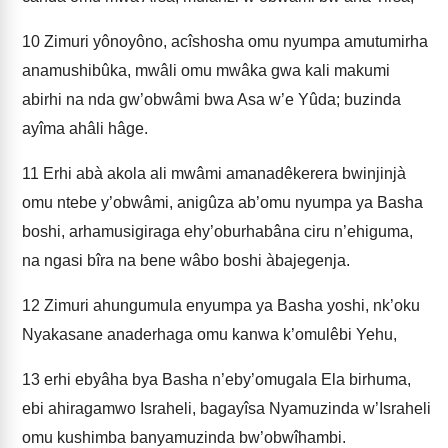
10
Zimuri yônoyôno, acîshosha omu nyumpa amutumirha
anamushibûka, mwâli omu mwâka gwa kali makumi
abirhi na nda gw’obwâmi bwa Asa w’e Yûda; buzinda
ayîma ahâli hâge.
11
Erhi abà akola ali mwâmi amanadêkerera bwinjinjà
omu ntebe y’obwâmi, anigûza ab’omu nyumpa ya Basha
boshi, arhamusigiraga ehy’oburhabâna ciru n’ehiguma,
na ngasi bîra na bene wâbo boshi àbajegenja.
12
Zimuri ahungumula enyumpa ya Basha yoshi, nk’oku
Nyakasane anaderhaga omu kanwa k’omulêbi Yehu,
13
erhi ebyâha bya Basha n’eby’omugala Ela birhuma,
ebi ahiragamwo Israheli, bagayîsa Nyamuzinda w’Israheli
omu kushimba banyamuzinda bw’obwîhambi.