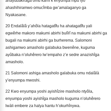
ahayûbakiraga omu karhî k’enyumpa mpu lyo
ahashihiramwo omucîmba gw’amalaganyo ga
Nyakasane.
20
Endalâlâ y’ahôla hatagatîfu ha ahatagatîfu yali
egwêrhe makoro makumi abirhi bulîrî na makumi abirhi ga
bugali na makumi abirhi ga burherema. Salomoni
ashigamwo amasholo galabuka bwenêne, kuguma
ayûbaka n’oluhêrero lw’empaho z’e sedre anazishîga
amasholo.
21
Salomoni ashiga amasholo galabuka omu ndalâlà
y’enyumpa mwoshi.
22
Kwo enyumpa yoshi ayishîzire masholo ntyôla,
enyumpa yoshi ayishîga masholo kuguma n’oluhêrero
lwàli embere za halya hantu h’okurhînywa.