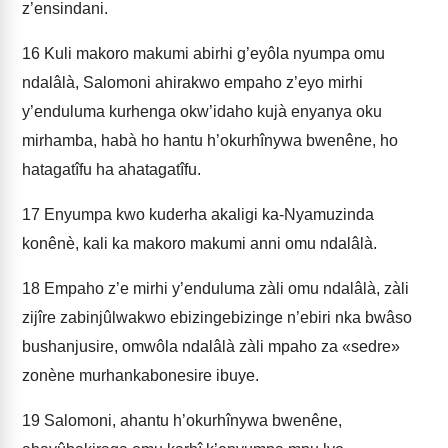
z’ensindani.
16
Kuli makoro makumi abirhi g’eyôla nyumpa omu
ndalâlà, Salomoni ahirakwo empaho z’eyo mirhi
y’enduluma kurhenga okw’idaho kujà enyanya oku
mirhamba, habà ho hantu h’okurhînywa bwenêne, ho
hatagatîfu ha ahatagatîfu.
17
Enyumpa kwo kuderha akaligi ka-Nyamuzinda
konênè, kali ka makoro makumi anni omu ndalâlà.
18
Empaho z’e mirhi y’enduluma zàli omu ndalâlà, zàli
zijîre zabinjûlwakwo ebizingebizinge n’ebiri nka bwâso
bushanjusire, omwôla ndalâlà zàli mpaho za «sedre»
zonène murhankabonesire ibuye.
19
Salomoni, ahantu h’okurhînywa bwenêne,