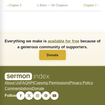
‹ Chapter 5
1 Bâmi — All Chapters
Chapter 7 ›
Everything we make is
available for free
because of
a generous community of supporters.
Donate
About Us
FAQ
API
Copying Permissions
Privacy Policy
Commendations
Donate
Follow