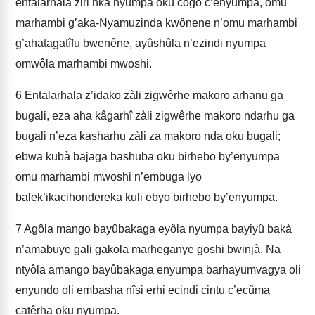
entalarhala ziri nka nyumpa oku côgo c’enyumpa, omu
marhambi g’aka-Nyamuzinda kwônene n’omu marhambi
g’ahatagatîfu bwenêne, ayûshûla n’ezindi nyumpa
omwôla marhambi mwoshi.
6
Entalarhala z’idako zàli zigwêrhe makoro arhanu ga
bugali, eza aha kâgarhî zàli zigwêrhe makoro ndarhu ga
bugali n’eza kasharhu zàli za makoro nda oku bugali;
ebwa kubà bajaga bashuba oku birhebo by’enyumpa
omu marhambi mwoshi n’embuga lyo
balek’ikacihondereka kuli ebyo birhebo by’enyumpa.
7
Agôla mango bayûbakaga eyôla nyumpa bayiyû bakà
n’amabuye gali gakola marheganye goshi bwinjà. Na
ntyôla amango bayûbakaga enyumpa barhayumvagya oli
enyundo oli embasha nîsi erhi ecindi cintu c’ecûma
catêrha oku nyumpa.