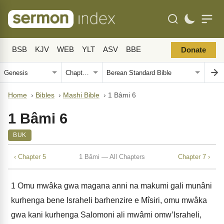
BSB
KJV
WEB
YLT
ASV
BBE
Donate
Home
›
Bibles
›
Mashi Bible
›
1 Bâmi 6
1 Bâmi 6
BUK
‹ Chapter 5
1 Bâmi — All Chapters
Chapter 7 ›
1
Omu mwâka gwa magana anni na makumi gali munâni
kurhenga bene Israheli barhenzire e Mîsiri, omu mwâka
gwa kani kurhenga Salomoni ali mwâmi omw’Israheli,