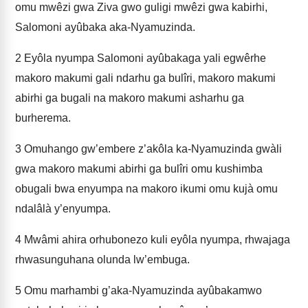
omu mwêzi gwa Ziva gwo guligi mwêzi gwa kabirhi,
Salomoni ayûbaka aka-Nyamuzinda.
2
Eyôla nyumpa Salomoni ayûbakaga yali egwêrhe
makoro makumi gali ndarhu ga bulîri, makoro makumi
abirhi ga bugali na makoro makumi asharhu ga
burherema.
3
Omuhango gw’embere z’akôla ka-Nyamuzinda gwàli
gwa makoro makumi abirhi ga bulîri omu kushimba
obugali bwa enyumpa na makoro ikumi omu kujà omu
ndalâlà y’enyumpa.
4
Mwâmi ahira orhubonezo kuli eyôla nyumpa, rhwajaga
rhwasunguhana olunda lw’embuga.
5
Omu marhambi g’aka-Nyamuzinda ayûbakamwo