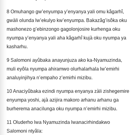
8
Omuhango gw’enyumpa y’enyanya yali omu kâgarhî,
gwàli olunda lw’ekulyo kw’enyumpa. Bakazâg’isôka oku
mashonezo g’ebinzongo gagolonjosire kurhenga oku
nyumpa y’enyanya yali aha kâgarhî kujà oku nyumpa ya
kasharhu.
9
Salomoni ayûbaka anayunjuza ako ka-Nyamuzinda,
muli eyôla nyumpa ahiramwo olurhalarhala lw’emirhi
analuyinjihya n’empaho z’emirhi mizibu.
10
Anaciyûbaka ezindi nyumpa enyanya zàli zishegemire
enyumpa yoshi, ajà azijira makoro arhanu arhanu ga
burherema anacilunga oku nyumpa n’emirhi mizibu.
11
Oluderho lwa Nyamuzinda lwanacirhindakwo
Salomoni ntyâla: