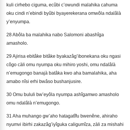
kuli cirhebo ciguma, ecûbi c’owundi malahika cahuma
oku cindi n’ebindi byûbi byayerekerana omwôla ndalâlà
y’enyumpa.
28
Abôla ba malahika nabo Salomoni abashîga
amasholo.
29
Ajirisa ebitâke bitâke byakazâg’ibonekana oku ngasi
côgo càli omu nyumpa oku mihiro yoshi, omu ndalâlà
n’emugongo banajà batâka kwo aha bamalahika, aha
amabo nîsi erhi bwâso bushanjusire.
30
Omu bululi bw’eyôla nyumpa ashîgamwo amasholo
omu ndalâlà n’emugongo.
31
Aha muhango gw’aho hatagatîfu bwenêne, ahiraho
nyumvi ibirhi zakazâg’iyîguka caligumîza, zàli za mishahi