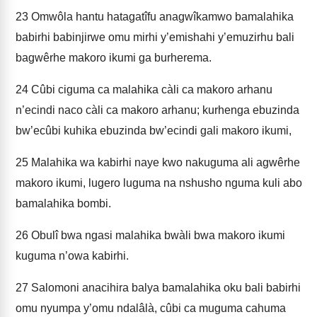
23
Omwôla hantu hatagatîfu anagwîkamwo bamalahika
babirhi babinjirwe omu mirhi y’emishahi y’emuzirhu bali
bagwêrhe makoro ikumi ga burherema.
24
Cûbi ciguma ca malahika càli ca makoro arhanu
n’ecindi naco càli ca makoro arhanu; kurhenga ebuzinda
bw’ecûbi kuhika ebuzinda bw’ecindi gali makoro ikumi,
25
Malahika wa kabirhi naye kwo nakuguma ali agwêrhe
makoro ikumi, lugero luguma na nshusho nguma kuli abo
bamalahika bombi.
26
Obulî bwa ngasi malahika bwàli bwa makoro ikumi
kuguma n’owa kabirhi.
27
Salomoni anacihira balya bamalahika oku bali babirhi
omu nyumpa y’omu ndalâlà, cûbi ca muguma cahuma