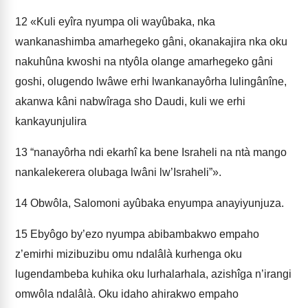
12
«Kuli eyîra nyumpa oli wayûbaka, nka
wankanashimba amarhegeko gâni, okanakajira nka oku
nakuhûna kwoshi na ntyôla olange amarhegeko gâni
goshi, olugendo lwâwe erhi lwankanayôrha lulingânîne,
akanwa kâni nabwîraga sho Daudi, kuli we erhi
kankayunjulira
13
“nanayôrha ndi ekarhî ka bene Israheli na ntà mango
nankalekerera olubaga lwâni lw’Israheli”».
14
Obwôla, Salomoni ayûbaka enyumpa anayiyunjuza.
15
Ebyôgo by’ezo nyumpa abibambakwo empaho
z’emirhi mizibuzibu omu ndalâlà kurhenga oku
lugendambeba kuhika oku lurhalarhala, azishîga n’irangi
omwôla ndalâlà. Oku idaho ahirakwo empaho