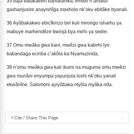
35
bajà batâkakwo bamalahika, emibo n’amâso
gashanjusire anayishîga masholo nk’oku ebitâke byanali.
36
Ayûbakakwo ebicîkirizo biri kuli mirongo isharhu ya
mabuye marhendêze bwinjà bya mirhi ya sedre.
37
Omu mwâka gwa kani, mwêzi gwa kabirhi lyo
babandaga eciriba c’akôla ka-Nyamuzinda,
38
n’omu mwâka gwa kali ikumi na muguma omu mwêzi
gwa munâni enyumpa yayunjula loshi nk’oku yanali
ekwânîne. Salomoni ayiyûbaka ntyôla myâka nda.
Cite / Share This Page