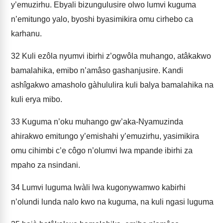
y’emuzirhu. Ebyali bizungulusire olwo lumvi kuguma
n’emitungo yalo, byoshi byasimikira omu cirhebo ca
karhanu.
32
Kuli ezôla nyumvi ibirhi z’ogwôla muhango, atâkakwo
bamalahika, emibo n’amâso gashanjusire. Kandi
ashîgakwo amasholo gàhululira kuli balya bamalahika na
kuli erya mibo.
33
Kuguma n’oku muhango gw’aka-Nyamuzinda
ahirakwo emitungo y’emishahi y’emuzirhu, yasimikira
omu cihimbi c’e côgo n’olumvi lwa mpande ibirhi za
mpaho za nsindani.
34
Lumvi luguma lwàli lwa kugonywamwo kabirhi
n’olundi lunda nalo kwo na kuguma, na kuli ngasi luguma