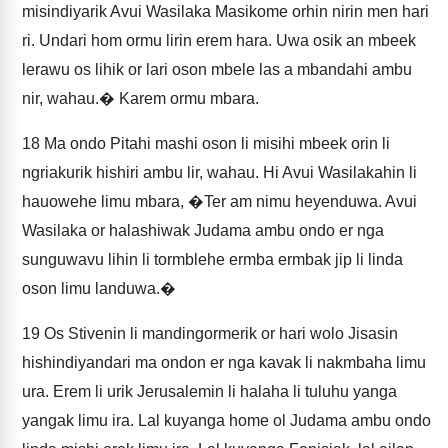
misindiyarik Avui Wasilaka Masikome orhin nirin men hari
ri. Undari hom ormu lirin erem hara. Uwa osik an mbeek
lerawu os lihik or lari oson mbele las a mbandahi ambu
nir, wahau.� Karem ormu mbara.
18
Ma ondo Pitahi mashi oson li misihi mbeek orin li
ngriakurik hishiri ambu lir, wahau. Hi Avui Wasilakahin li
hauowehe limu mbara, �Ter am nimu heyenduwa. Avui
Wasilaka or halashiwak Judama ambu ondo er nga
sunguwavu lihin li tormblehe ermba ermbak jip li linda
oson limu landuwa.�
19
Os Stivenin li mandingormerik or hari wolo Jisasin
hishindiyandari ma ondon er nga kavak li nakmbaha limu
ura. Erem li urik Jerusalemin li halaha li tuluhu yanga
yangak limu ira. Lal kuyanga home ol Judama ambu ondo