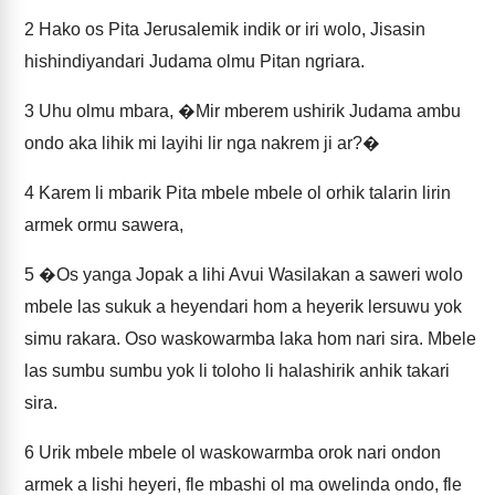
2
Hako os Pita Jerusalemik indik or iri wolo, Jisasin
hishindiyandari Judama olmu Pitan ngriara.
3
Uhu olmu mbara, �Mir mberem ushirik Judama ambu
ondo aka lihik mi layihi lir nga nakrem ji ar?�
4
Karem li mbarik Pita mbele mbele ol orhik talarin lirin
armek ormu sawera,
5
�Os yanga Jopak a lihi Avui Wasilakan a saweri wolo
mbele las sukuk a heyendari hom a heyerik lersuwu yok
simu rakara. Oso waskowarmba laka hom nari sira. Mbele
las sumbu sumbu yok li toloho li halashirik anhik takari
sira.
6
Urik mbele mbele ol waskowarmba orok nari ondon
armek a lishi heyeri, fle mbashi ol ma owelinda ondo, fle