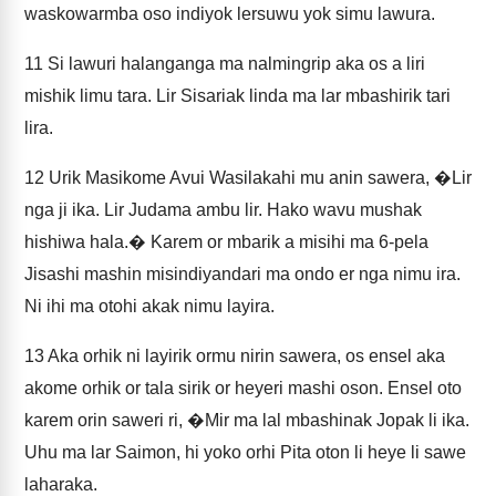
waskowarmba oso indiyok lersuwu yok simu lawura.
11
Si lawuri halanganga ma nalmingrip aka os a liri
mishik limu tara. Lir Sisariak linda ma lar mbashirik tari
lira.
12
Urik Masikome Avui Wasilakahi mu anin sawera, �Lir
nga ji ika. Lir Judama ambu lir. Hako wavu mushak
hishiwa hala.� Karem or mbarik a misihi ma 6-pela
Jisashi mashin misindiyandari ma ondo er nga nimu ira.
Ni ihi ma otohi akak nimu layira.
13
Aka orhik ni layirik ormu nirin sawera, os ensel aka
akome orhik or tala sirik or heyeri mashi oson. Ensel oto
karem orin saweri ri, �Mir ma lal mbashinak Jopak li ika.
Uhu ma lar Saimon, hi yoko orhi Pita oton li heye li sawe
laharaka.