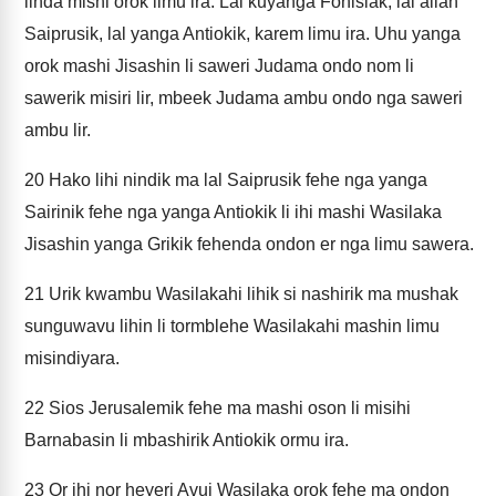
linda mishi orok limu ira. Lal kuyanga Fonisiak, lal ailan
Saiprusik, lal yanga Antiokik, karem limu ira. Uhu yanga
orok mashi Jisashin li saweri Judama ondo nom li
sawerik misiri lir, mbeek Judama ambu ondo nga saweri
ambu lir.
20
Hako lihi nindik ma lal Saiprusik fehe nga yanga
Sairinik fehe nga yanga Antiokik li ihi mashi Wasilaka
Jisashin yanga Grikik fehenda ondon er nga limu sawera.
21
Urik kwambu Wasilakahi lihik si nashirik ma mushak
sunguwavu lihin li tormblehe Wasilakahi mashin limu
misindiyara.
22
Sios Jerusalemik fehe ma mashi oson li misihi
Barnabasin li mbashirik Antiokik ormu ira.
23
Or ihi nor heyeri Avui Wasilaka orok fehe ma ondon