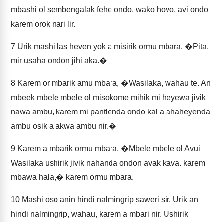
mbashi ol sembengalak fehe ondo, wako hovo, avi ondo
karem orok nari lir.
7
Urik mashi las heven yok a misirik ormu mbara, �Pita,
mir usaha ondon jihi aka.�
8
Karem or mbarik amu mbara, �Wasilaka, wahau te. An
mbeek mbele mbele ol misokome mihik mi heyewa jivik
nawa ambu, karem mi pantlenda ondo kal a ahaheyenda
ambu osik a akwa ambu nir.�
9
Karem a mbarik ormu mbara, �Mbele mbele ol Avui
Wasilaka ushirik jivik nahanda ondon avak kava, karem
mbawa hala,� karem ormu mbara.
10
Mashi oso anin hindi nalmingrip saweri sir. Urik an
hindi nalmingrip, wahau, karem a mbari nir. Ushirik