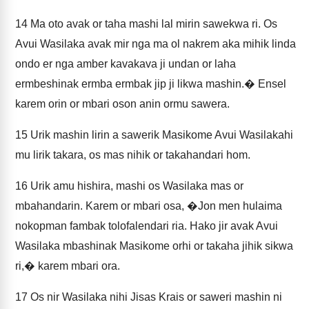
14
Ma oto avak or taha mashi lal mirin sawekwa ri. Os
Avui Wasilaka avak mir nga ma ol nakrem aka mihik linda
ondo er nga amber kavakava ji undan or laha
ermbeshinak ermba ermbak jip ji likwa mashin.� Ensel
karem orin or mbari oson anin ormu sawera.
15
Urik mashin lirin a sawerik Masikome Avui Wasilakahi
mu lirik takara, os mas nihik or takahandari hom.
16
Urik amu hishira, mashi os Wasilaka mas or
mbahandarin. Karem or mbari osa, �Jon men hulaima
nokopman fambak tolofalendari ria. Hako jir avak Avui
Wasilaka mbashinak Masikome orhi or takaha jihik sikwa
ri,� karem mbari ora.
17
Os nir Wasilaka nihi Jisas Krais or saweri mashin ni