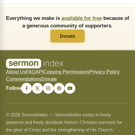
Everything we make is
available for free
because of
a generous community of supporters.
Donate
About Us
FAQ
API
Copying Permissions
Privacy Policy
Commendations
Donate
Follow
© 2026 SermonIndex — SermonIndex exists to freely
preserve and freely distribute historic Christian sermons for
the glory of Christ and the strengthening of His Church.