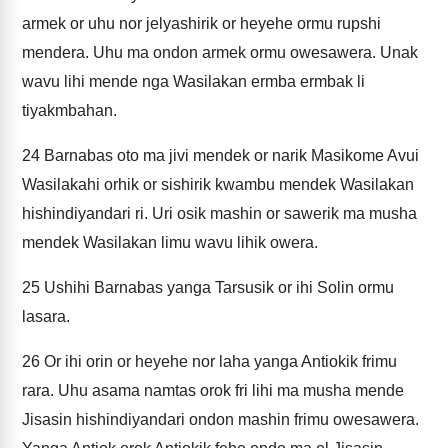
armek or uhu nor jelyashirik or heyehe ormu rupshi
mendera. Uhu ma ondon armek ormu owesawera. Unak
wavu lihi mende nga Wasilakan ermba ermbak li
tiyakmbahan.
24
Barnabas oto ma jivi mendek or narik Masikome Avui
Wasilakahi orhik or sishirik kwambu mendek Wasilakan
hishindiyandari ri. Uri osik mashin or sawerik ma musha
mendek Wasilakan limu wavu lihik owera.
25
Ushihi Barnabas yanga Tarsusik or ihi Solin ormu
lasara.
26
Or ihi orin or heyehe nor laha yanga Antiokik frimu
rara. Uhu asama namtas orok fri lihi ma musha mende
Jisasin hishindiyandari ondon mashin frimu owesawera.