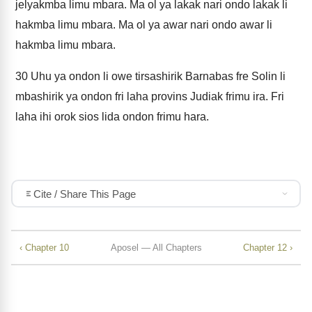
jelyakmba limu mbara. Ma ol ya lakak nari ondo lakak li
hakmba limu mbara. Ma ol ya awar nari ondo awar li
hakmba limu mbara.
30
Uhu ya ondon li owe tirsashirik Barnabas fre Solin li
mbashirik ya ondon fri laha provins Judiak frimu ira. Fri
laha ihi orok sios lida ondon frimu hara.
Cite / Share This Page
‹ Chapter 10
Aposel — All Chapters
Chapter 12 ›