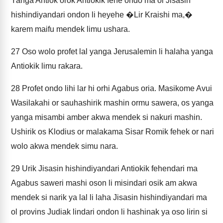
Yanga Antiok orok Antiokik fehe ondo ma ol Jisasin
hishindiyandari ondon li heyehe �Lir Kraishi ma,�
karem maifu mendek limu ushara.
27
Oso wolo profet lal yanga Jerusalemin li halaha yanga
Antiokik limu rakara.
28
Profet ondo lihi lar hi orhi Agabus oria. Masikome Avui
Wasilakahi or sauhashirik mashin ormu sawera, os yanga
yanga misambi amber akwa mendek si nakuri mashin.
Ushirik os Klodius or malakama Sisar Romik fehek or nari
wolo akwa mendek simu nara.
29
Urik Jisasin hishindiyandari Antiokik fehendari ma
Agabus saweri mashi oson li misindari osik am akwa
mendek si narik ya lal li laha Jisasin hishindiyandari ma
ol provins Judiak lindari ondon li hashinak ya oso lirin si