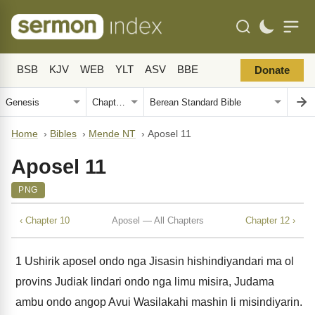
BSB
KJV
WEB
YLT
ASV
BBE
Donate
Home
›
Bibles
›
Mende NT
›
Aposel 11
Aposel 11
PNG
‹ Chapter 10
Aposel — All Chapters
Chapter 12 ›
1
Ushirik aposel ondo nga Jisasin hishindiyandari ma ol
provins Judiak lindari ondo nga limu misira, Judama
ambu ondo angop Avui Wasilakahi mashin li misindiyarin.