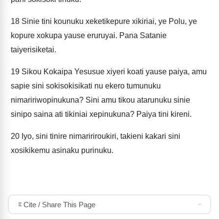
18
Sinie tini kounuku xeketikepure xikiriai, ye Polu, ye
kopure xokupa yause eruruyai. Pana Satanie
taiyerisiketai.
19
Sikou Kokaipa Yesusue xiyeri koati yause paiya, amu
sapie sini sokisokisikati nu ekero tumunuku
nimaririwopinukuna? Sini amu tikou atarunuku sinie
sinipo saina ati tikiniai xepinukuna? Paiya tini kireni.
20
Iyo, sini tinire nimaririroukiri, takieni kakari sini
xosikikemu asinaku purinuku.
Cite / Share This Page