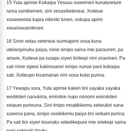
15
Yuta apimie Kokaipa Yesusu ouweineri kunatureture
rania ounikieineri, sini xesasiketeneai. Xoiteue
xouwewotai kapia nikiniki tuneri, xokupa apimi
xiwaixiwainikineri.
16
Sinie xetau xeteneai xuimiapimi xosa kuna
uteiwopinuku paiya, ninie sinipo saina ime parauneri, pa
amure, Xoiteue pa xuiapu xiyeri tinikepi nini xiraxineri. Pa
xati ninie sipesi kakirouwori ninipo xunue pani kokaipa
xati, Xoiteupo kisamairae nini xosa kotai purina.
17
Yewapu xura, Yuta apimie kakeri tini xayaka xayaka
weitikiteri nanukiria, eminikie nupo nonomi weinikiteri
xetauro purieuna. Sini tinipo moatikikemu xekeukiri xana
xuwena pana, sinipo xosikikemu paiya tini xeikani purina.
Pa xati tini xiyeri kounuku xeketikepure ime xirekepi saina
pani sokisoki tinuku.