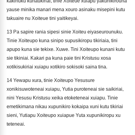
kakinuku kunaukiriai, tinie Xoiteue xuiapu yakunikirouna
yause minika manari mena xouro asinaku misepini kutu
takuaire nu Xoiteue tini yaitikeyai.
13
Pa sapire rania sipesi sinie Xoiteu eiyaseurounuku.
Tinie Xoiteupo kuna sinipo supusikiropu tikiriaia, tini
apupo kuna sie tekixe. Xuwe. Tini Xoiteupo kunani kutu
sie tikiniai. Kakari pa kuna paie tini Kristusu xosa
xotikisukiriai xuiapu xotikiro sokisoki saina tina.
14
Yewapu xura, tinie Xoiteupo Yesusure
xonikisuwoteneai xuiapu, Yutia puroteneai sie saikiriai,
nini Yesusu Kristusu xeika etoketeneai xuiapu. Tinie
emetikimana nikau xupunikiro kokaipa xuni kutu tikiriai
sieni, Yutiapu Xoiteupo xuiapue Yuta xupunikiropu xu
teteneai.