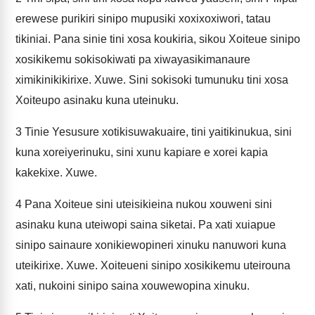
erewese purikiri sinipo mupusiki xoxixoxiwori, tatau
tikiniai. Pana sinie tini xosa koukiria, sikou Xoiteue sinipo
xosikikemu sokisokiwati pa xiwayasikimanaure
ximikinikikirixe. Xuwe. Sini sokisoki tumunuku tini xosa
Xoiteupo asinaku kuna uteinuku.
3
Tinie Yesusure xotikisuwakuaire, tini yaitikinukua, sini
kuna xoreiyerinuku, sini xunu kapiare e xorei kapia
kakekixe. Xuwe.
4
Pana Xoiteue sini uteisikieina nukou xouweni sini
asinaku kuna uteiwopi saina siketai. Pa xati xuiapue
sinipo sainaure xonikiewopineri xinuku nanuwori kuna
uteikirixe. Xuwe. Xoiteueni sinipo xosikikemu uteirouna
xati, nukoini sinipo saina xouwewopina xinuku.