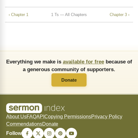
‹ Chapter 1
1 Ts — All Chapters
Chapter 3 ›
Everything we make is
available for free
because of
a generous community of supporters.
Donate
About Us
FAQ
API
Copying Permissions
Privacy Policy
Commendations
Donate
Follow