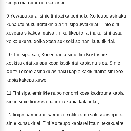
sinipo marouni kutu saikiriai.
9
Yewapu xura, sinie tini xeika purinuku Xoiteupo asinaku
kuna uteinuku irereikiniaia tini sipauweikiriai. Tinie sini
xoyeara sikakuai paiya tini xu tikepi xirarinuku, sini asau
xeika ukumu xeika xosa sokisoki sainani kutu tikiriai.
10
Tini sipa xati, Xoiteu rania sinie tini Kristusure
xotikisukiriai xuiapu xosa kakikiriai kapia nu sipa. Sinie
Xoiteu ekero asinaku asinaku kapia kakikiniaina sini xoxi
kapia kakepu xuwe.
11
Tini sipa, eminikie nupo nonomi xosa kakirouna kapia
sieni, sinie tini xosa panumu kapia kakinuku,
12
tinipo nanunanu sarinuku xotikikemu sokisokiwopure
sinie kunaukiriai. Tini Xoiteupo kapiarei itouni texakuaire