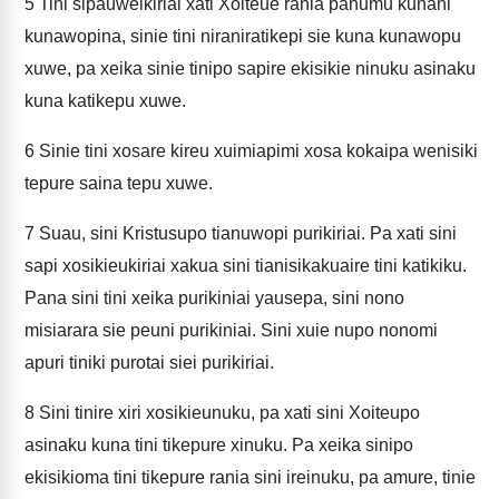
5
Tini sipauweikiriai xati Xoiteue rania panumu kunani
kunawopina, sinie tini niraniratikepi sie kuna kunawopu
xuwe, pa xeika sinie tinipo sapire ekisikie ninuku asinaku
kuna katikepu xuwe.
6
Sinie tini xosare kireu xuimiapimi xosa kokaipa wenisiki
tepure saina tepu xuwe.
7
Suau, sini Kristusupo tianuwopi purikiriai. Pa xati sini
sapi xosikieukiriai xakua sini tianisikakuaire tini katikiku.
Pana sini tini xeika purikiniai yausepa, sini nono
misiarara sie peuni purikiniai. Sini xuie nupo nonomi
apuri tiniki purotai siei purikiriai.
8
Sini tinire xiri xosikieunuku, pa xati sini Xoiteupo
asinaku kuna tini tikepure xinuku. Pa xeika sinipo
ekisikioma tini tikepure rania sini ireinuku, pa amure, tinie