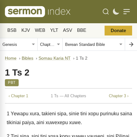
BSB
KJV
WEB
YLT
ASV
BBE
Donate
Home
›
Bibles
›
Somau Karia NT
›
1 Ts 2
1 Ts 2
PBT
‹ Chapter 1
1 Ts — All Chapters
Chapter 3 ›
1
Yewapu xura, takieni sipa, sinie tini xopu purinuku saina
tikiniai paiya, aini xuwexepu xuwe.
2
Tini sipa, sini tini xosa kopu xuweu yauseni, sini Pilipai