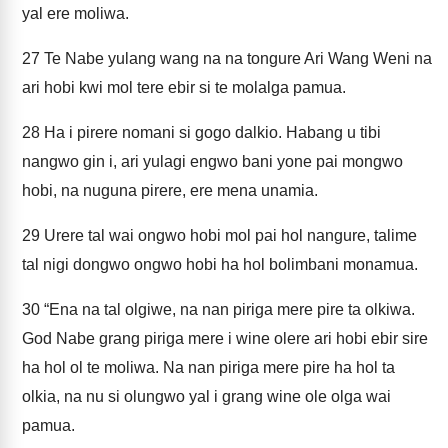
yal ere moliwa.
27
Te Nabe yulang wang na na tongure Ari Wang Weni na
ari hobi kwi mol tere ebir si te molalga pamua.
28
Ha i pirere nomani si gogo dalkio. Habang u tibi
nangwo gin i, ari yulagi engwo bani yone pai mongwo
hobi, na nuguna pirere, ere mena unamia.
29
Urere tal wai ongwo hobi mol pai hol nangure, talime
tal nigi dongwo ongwo hobi ha hol bolimbani monamua.
30
“Ena na tal olgiwe, na nan piriga mere pire ta olkiwa.
God Nabe grang piriga mere i wine olere ari hobi ebir sire
ha hol ol te moliwa. Na nan piriga mere pire ha hol ta
olkia, na nu si olungwo yal i grang wine ole olga wai
pamua.