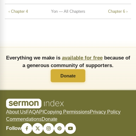
‹ Chapter 4
Yon — All Chapters
Chapter 6 ›
Everything we make is
available for free
because of
a generous community of supporters.
Donate
About Us
FAQ
API
Copying Permissions
Privacy Policy
Commendations
Donate
Follow