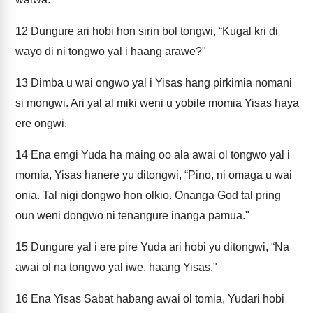
12
Dungure ari hobi hon sirin bol tongwi, “Kugal kri di
wayo di ni tongwo yal i haang arawe?"
13
Dimba u wai ongwo yal i Yisas hang pirkimia nomani
si mongwi. Ari yal al miki weni u yobile momia Yisas haya
ere ongwi.
14
Ena emgi Yuda ha maing oo ala awai ol tongwo yal i
momia, Yisas hanere yu ditongwi, “Pino, ni omaga u wai
onia. Tal nigi dongwo hon olkio. Onanga God tal pring
oun weni dongwo ni tenangure inanga pamua."
15
Dungure yal i ere pire Yuda ari hobi yu ditongwi, “Na
awai ol na tongwo yal iwe, haang Yisas."
16
Ena Yisas Sabat habang awai ol tomia, Yudari hobi