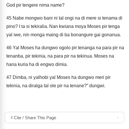
God pir tengere nima name?
45
Nabe mongwo bani ni tal ongi na di mere si tenama di
pino? I ta si tekiralia. Nan kwiana moya Moses pir tenga
yal iwe, nin monga maing di ba bonangure gai gonanua.
46
Yal Moses ha dungwo ogolo pir tenanga na para pir na
tenanba, pir tekinia, na para pir na tekinua. Moses na
hana kuria ha di engwo dimia.
47
Dimba, ni yalhobi yal Moses ha dungwo meri pir
tekinia, na diralga tal ole pir na tenane?” dungwi.
Cite / Share This Page