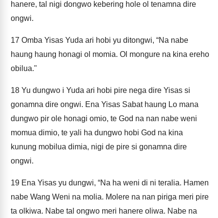
hanere, tal nigi dongwo kebering hole ol tenamna dire
ongwi.
17
Omba Yisas Yuda ari hobi yu ditongwi, “Na nabe
haung haung honagi ol momia. Ol mongure na kina ereho
obilua."
18
Yu dungwo i Yuda ari hobi pire nega dire Yisas si
gonamna dire ongwi. Ena Yisas Sabat haung Lo mana
dungwo pir ole honagi omio, te God na nan nabe weni
momua dimio, te yali ha dungwo hobi God na kina
kunung mobilua dimia, nigi de pire si gonamna dire
ongwi.
19
Ena Yisas yu dungwi, “Na ha weni di ni teralia. Hamen
nabe Wang Weni na molia. Molere na nan piriga meri pire
ta olkiwa. Nabe tal ongwo meri hanere oliwa. Nabe na