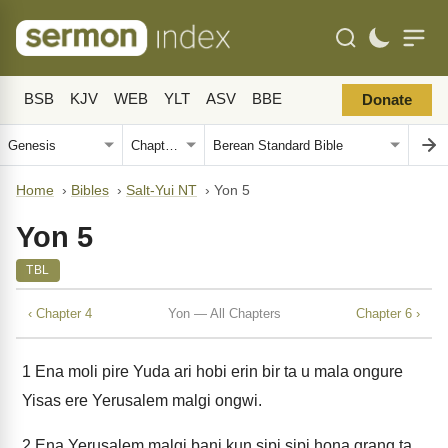
BSB
KJV
WEB
YLT
ASV
BBE
Donate
Home
›
Bibles
›
Salt-Yui NT
›
Yon 5
Yon 5
TBL
‹ Chapter 4
Yon — All Chapters
Chapter 6 ›
1
Ena moli pire Yuda ari hobi erin bir ta u mala ongure
Yisas ere Yerusalem malgi ongwi.
2
Ena Yerusalem malgi bani kun sipi sipi hona grang ta