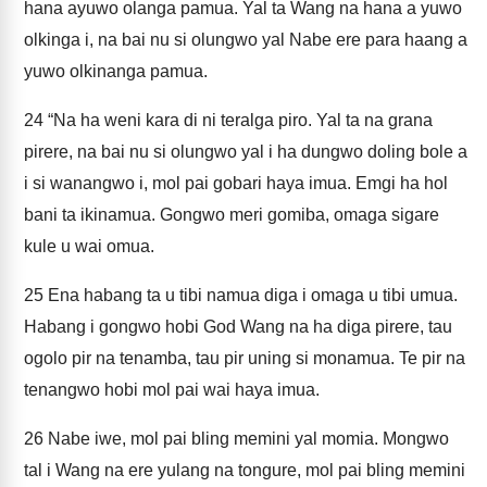
hana ayuwo olanga pamua. Yal ta Wang na hana a yuwo
olkinga i, na bai nu si olungwo yal Nabe ere para haang a
yuwo olkinanga pamua.
24
“Na ha weni kara di ni teralga piro. Yal ta na grana
pirere, na bai nu si olungwo yal i ha dungwo doling bole a
i si wanangwo i, mol pai gobari haya imua. Emgi ha hol
bani ta ikinamua. Gongwo meri gomiba, omaga sigare
kule u wai omua.
25
Ena habang ta u tibi namua diga i omaga u tibi umua.
Habang i gongwo hobi God Wang na ha diga pirere, tau
ogolo pir na tenamba, tau pir uning si monamua. Te pir na
tenangwo hobi mol pai wai haya imua.
26
Nabe iwe, mol pai bling memini yal momia. Mongwo
tal i Wang na ere yulang na tongure, mol pai bling memini