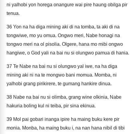
ni yalhobi yon horega onangure wai pire haung obilga pir
tenua.
36
Yon na ha diga mining aki di na tomba, ta aki di na
tongwiwe, mo yu omua. Ongwo meri, Nabe honagi na
tongwo meri na ol pisolia. Olgere, hana mo mibi ongwo
hangiwe, o God yali na bai nu si olungwo pamua di hania.
37
Te Nabe na bai nu si olungwo yal iwe, na ha diga
mining aki ni na te mongwo bani momua. Momba, ni
yalhobi grang pirikirere, te gumang hankire dinua.
38
Nabe na bai nu si olimba, grang wine olkinia, Nabe
hakuria boling kul ni teiba, pir sina ekinua.
39
Mol pai gobari inanga ipire ha maing buku kere pir
monia. Monba, ha maing buku i, na nan hana nibil di tibi