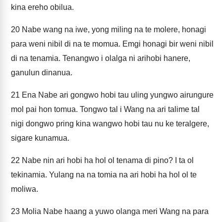
kina ereho obilua.
20
Nabe wang na iwe, yong miling na te molere, honagi
para weni nibil di na te momua. Emgi honagi bir weni nibil
di na tenamia. Tenangwo i olalga ni arihobi hanere,
ganulun dinanua.
21
Ena Nabe ari gongwo hobi tau uling yungwo airungure
mol pai hon tomua. Tongwo tal i Wang na ari talime tal
nigi dongwo pring kina wangwo hobi tau nu ke teralgere,
sigare kunamua.
22
Nabe nin ari hobi ha hol ol tenama di pino? I ta ol
tekinamia. Yulang na na tomia na ari hobi ha hol ol te
moliwa.
23
Molia Nabe haang a yuwo olanga meri Wang na para