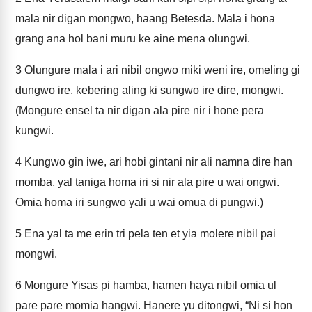
mala nir digan mongwo, haang Betesda. Mala i hona
grang ana hol bani muru ke aine mena olungwi.
3
Olungure mala i ari nibil ongwo miki weni ire, omeling gi
dungwo ire, kebering aling ki sungwo ire dire, mongwi.
(Mongure ensel ta nir digan ala pire nir i hone pera
kungwi.
4
Kungwo gin iwe, ari hobi gintani nir ali namna dire han
momba, yal taniga homa iri si nir ala pire u wai ongwi.
Omia homa iri sungwo yali u wai omua di pungwi.)
5
Ena yal ta me erin tri pela ten et yia molere nibil pai
mongwi.
6
Mongure Yisas pi hamba, hamen haya nibil omia ul
pare pare momia hangwi. Hanere yu ditongwi, “Ni si hon