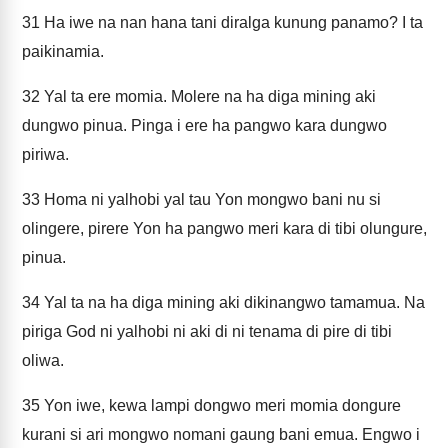
31
Ha iwe na nan hana tani diralga kunung panamo? I ta
paikinamia.
32
Yal ta ere momia. Molere na ha diga mining aki
dungwo pinua. Pinga i ere ha pangwo kara dungwo
piriwa.
33
Homa ni yalhobi yal tau Yon mongwo bani nu si
olingere, pirere Yon ha pangwo meri kara di tibi olungure,
pinua.
34
Yal ta na ha diga mining aki dikinangwo tamamua. Na
piriga God ni yalhobi ni aki di ni tenama di pire di tibi
oliwa.
35
Yon iwe, kewa lampi dongwo meri momia dongure
kurani si ari mongwo nomani gaung bani emua. Engwo i