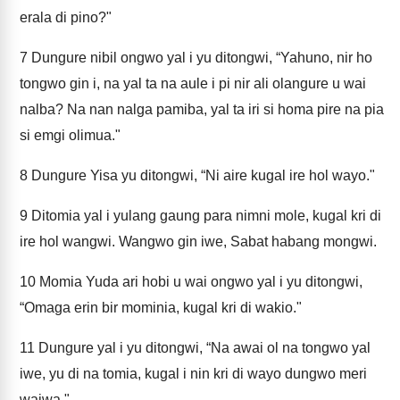
erala di pino?"
7
Dungure nibil ongwo yal i yu ditongwi, “Yahuno, nir ho
tongwo gin i, na yal ta na aule i pi nir ali olangure u wai
nalba? Na nan nalga pamiba, yal ta iri si homa pire na pia
si emgi olimua."
8
Dungure Yisa yu ditongwi, “Ni aire kugal ire hol wayo."
9
Ditomia yal i yulang gaung para nimni mole, kugal kri di
ire hol wangwi. Wangwo gin iwe, Sabat habang mongwi.
10
Momia Yuda ari hobi u wai ongwo yal i yu ditongwi,
“Omaga erin bir mominia, kugal kri di wakio."
11
Dungure yal i yu ditongwi, “Na awai ol na tongwo yal
iwe, yu di na tomia, kugal i nin kri di wayo dungwo meri
waiwa."