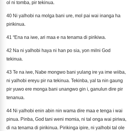
ol ni tomba, pir tekinua.
40
Ni yalhobi na molga bani ure, mol pai wai inanga ha
pirikinua.
41
“Ena na iwe, ari maa e na tenama di pirikiwa.
42
Na ni yalhobi haya ni han po sia, yon milni God
tekinua.
43
Te na iwe, Nabe mongwo bani yulang ire ya ime wiiba,
ni yalhobi ereyu pir na tekinua. Tekinba, yal ta nin gaung
pir yuwo ere monga bani unangwo gin i, ganulun dire pir
tenanua.
44
Ni yalhobi enin abin nin wama dire maa e tenga i wai
pinua. Pinba, God tani weni momia, ni tal onga wai piriwa,
di na tenama di pirikinua. Pirikinga ipire, ni yalhobi tal ole