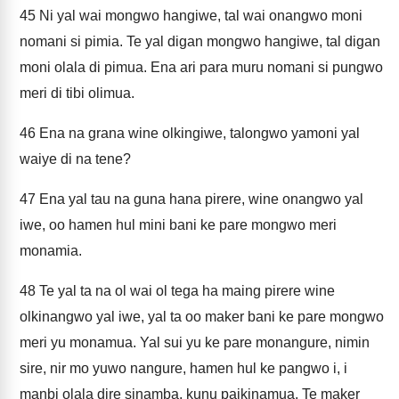
45
Ni yal wai mongwo hangiwe, tal wai onangwo moni
nomani si pimia. Te yal digan mongwo hangiwe, tal digan
moni olala di pimua. Ena ari para muru nomani si pungwo
meri di tibi olimua.
46
Ena na grana wine olkingiwe, talongwo yamoni yal
waiye di na tene?
47
Ena yal tau na guna hana pirere, wine onangwo yal
iwe, oo hamen hul mini bani ke pare mongwo meri
monamia.
48
Te yal ta na ol wai ol tega ha maing pirere wine
olkinangwo yal iwe, yal ta oo maker bani ke pare mongwo
meri yu monamua. Yal sui yu ke pare monangure, nimin
sire, nir mo yuwo nangure, hamen hul ke pangwo i, i
manbi olala dire sinamba, kunu paikinamua. Te maker