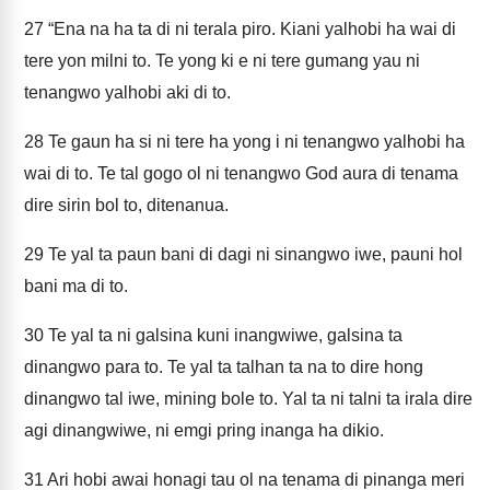
27
“Ena na ha ta di ni terala piro. Kiani yalhobi ha wai di
tere yon milni to. Te yong ki e ni tere gumang yau ni
tenangwo yalhobi aki di to.
28
Te gaun ha si ni tere ha yong i ni tenangwo yalhobi ha
wai di to. Te tal gogo ol ni tenangwo God aura di tenama
dire sirin bol to, ditenanua.
29
Te yal ta paun bani di dagi ni sinangwo iwe, pauni hol
bani ma di to.
30
Te yal ta ni galsina kuni inangwiwe, galsina ta
dinangwo para to. Te yal ta talhan ta na to dire hong
dinangwo tal iwe, mining bole to. Yal ta ni talni ta irala dire
agi dinangwiwe, ni emgi pring inanga ha dikio.
31
Ari hobi awai honagi tau ol na tenama di pinanga meri