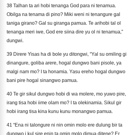
38
Talhan ta ari hobi tenanga God para ni tenamua.
Obilga na tenama di pino? Miki weni ni tenangure gal
taniga girano? Gal su giranga pamua. Te arihobi tal ol
tenanga meri iwe, God ere siina dire yu ol ni tenamua,”
dungwi.
39
Direre Yisas ha di bole yu ditongwi, “Yal su omiling gi
dinangure, goliba arere, hogal dungwo bani pisole, ya
malgi nam mo? I ta honamia. Yasu ereho hogal dungwo
bani pire hogal sinangwo pamua.
40
Te gir sikul dungwo hobi di wa molere, mo yuwo pire,
irang tisa hobi iime olam mo? I ta olekinamia. Sikul gir
hobi irang tisa kina kunu kunu monangwo pamua.
41
“Ena ni talongure ni nin omin molo ere dulung bir ta
dungwo i kul sire enin ta omin molo dimua ditene? Er