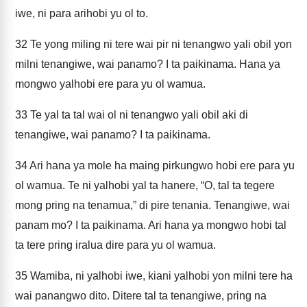
iwe, ni para arihobi yu ol to.
32
Te yong miling ni tere wai pir ni tenangwo yali obil yon
milni tenangiwe, wai panamo? I ta paikinama. Hana ya
mongwo yalhobi ere para yu ol wamua.
33
Te yal ta tal wai ol ni tenangwo yali obil aki di
tenangiwe, wai panamo? I ta paikinama.
34
Ari hana ya mole ha maing pirkungwo hobi ere para yu
ol wamua. Te ni yalhobi yal ta hanere, “O, tal ta tegere
mong pring na tenamua,” di pire tenania. Tenangiwe, wai
panam mo? I ta paikinama. Ari hana ya mongwo hobi tal
ta tere pring iralua dire para yu ol wamua.
35
Wamiba, ni yalhobi iwe, kiani yalhobi yon milni tere ha
wai panangwo dito. Ditere tal ta tenangiwe, pring na