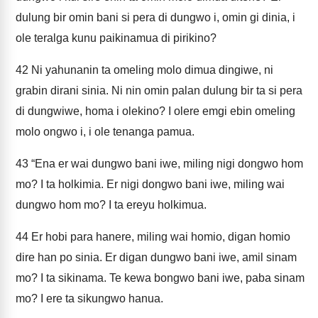
dulung bir omin bani si pera di dungwo i, omin gi dinia, i
ole teralga kunu paikinamua di pirikino?
42
Ni yahunanin ta omeling molo dimua dingiwe, ni
grabin dirani sinia. Ni nin omin palan dulung bir ta si pera
di dungwiwe, homa i olekino? I olere emgi ebin omeling
molo ongwo i, i ole tenanga pamua.
43
“Ena er wai dungwo bani iwe, miling nigi dongwo hom
mo? I ta holkimia. Er nigi dongwo bani iwe, miling wai
dungwo hom mo? I ta ereyu holkimua.
44
Er hobi para hanere, miling wai homio, digan homio
dire han po sinia. Er digan dungwo bani iwe, amil sinam
mo? I ta sikinama. Te kewa bongwo bani iwe, paba sinam
mo? I ere ta sikungwo hanua.