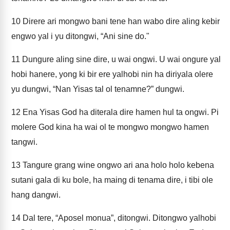
10
Direre ari mongwo bani tene han wabo dire aling kebir
engwo yal i yu ditongwi, “Ani sine do."
11
Dungure aling sine dire, u wai ongwi. U wai ongure yal
hobi hanere, yong ki bir ere yalhobi nin ha diriyala olere
yu dungwi, “Nan Yisas tal ol tenamne?” dungwi.
12
Ena Yisas God ha diterala dire hamen hul ta ongwi. Pi
molere God kina ha wai ol te mongwo mongwo hamen
tangwi.
13
Tangure grang wine ongwo ari ana holo holo kebena
sutani gala di ku bole, ha maing di tenama dire, i tibi ole
hang dangwi.
14
Dal tere, “Aposel monua”, ditongwi. Ditongwo yalhobi