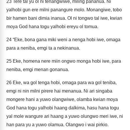
23
Tere tal yu ol ni tenangwiwe, miling pananua. Ni
yalhobi gun ere milni panangure molo. Monangiwe, tobo
bir hamen bani dimia inanua. Ol ni tongwo tal iwe, kwian
moya God hana togu yalhobi ereyu ol tomua.
24
“Eke, bona gana miki weni a nenga hobi iwe, omaga
para a neniba, emgi ta a nekinanua.
25
Eke, homena nere miin ongwo monga hobi iwe, para
neniba, emgi menan gonanua.
26
Eke, wa gol tenga hobi, omaga para wa gol teniba,
emgi ni nin milni pirere hai menanua. Ni ari singaba
mongere hani a yuwo olangwiwe, olamba kwian moya
God hana togu yalhobi haang dalkima, hasu hana togu
yal mole wangure ari haang a yuwo olungwo meri iwe, ni
han para yu a yuwo olamua. Olangwo i wai pirkio.