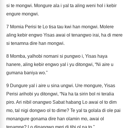
si te mongwi. Mongure ala i yal ta aling weni hol i kebir
engure mongwi.
7
Momia Perisi te Lo tisa tau kwi han mongwi. Molere
aling kebir engwo Yisas awai ol tenangwo irai, ha di mere
si tenamna dire han mongwi.
8
Momba, yalhobi nomani si pungwo i, Yisas haya
hanere, aling kebir engwo yal i yu ditongwi, “Ni aire u
gumana baniya wo."
9
Dungure yal i aire u sina ungwi. Ure mongure, Yisas
Perisi arihobi yu ditongwi, “Na ha ta sirin bol ni teralia
piro. Ari nibil onangwo Sabat habang Lo awai ol to dim
mo, tal nigi dongwo ol to dime? Te yal ta golala di ole pai
monangure gonama dire han olamin mo, awai ol
tenamne? Lo dinangwo meri di tibi ol na to."