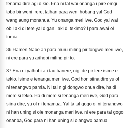
tenama dire agi dikio. Ena ni tal wai onanga i pire emgi
tobo bir weni irere, talhan para weni hobang yal God
wang aung monanua. Yu onanga meri iwe, God yal wai
obil aki di tere yal digan i aki di tekimo? I para awai ol
tomia.
36
Hamen Nabe ari para muru miling pir tongwo meri iwe,
ni ere para yu arihobi miling pir to.
37
Ena ni yalhobi ari tau hanere, nigi de pir tere isime e
tekio. Isime e tenanga meri iwe, God hon siina dire yu ol
ni tenangwo pamia. Ni tal nigi dongwo onua dire, ha di
mere si tekio. Ha di mere si tenanga meri iwe, God para
siina dire, yu ol ni tenamua. Yal ta tal gogo ol ni tenangwo
ni han uning si ole monanga meri iwe, ni ere para tal gogo
onanba, God para ni han uning si olangwo pamua.