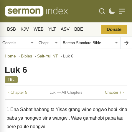
BSB
KJV
WEB
YLT
ASV
BBE
Donate
Home
›
Bibles
›
Salt-Yui NT
›
Luk 6
Luk 6
TBL
‹ Chapter 5
Luk — All Chapters
Chapter 7 ›
1
Ena Sabat habang ta Yisas grang wine ongwo hobi kina
paba ya nongwo sina wangwi. Ware gamahobi paba tau
pere paule nongwi.