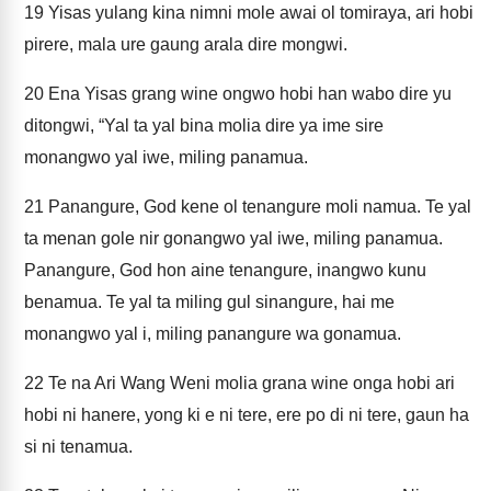
19
Yisas yulang kina nimni mole awai ol tomiraya, ari hobi
pirere, mala ure gaung arala dire mongwi.
20
Ena Yisas grang wine ongwo hobi han wabo dire yu
ditongwi, “Yal ta yal bina molia dire ya ime sire
monangwo yal iwe, miling panamua.
21
Panangure, God kene ol tenangure moli namua. Te yal
ta menan gole nir gonangwo yal iwe, miling panamua.
Panangure, God hon aine tenangure, inangwo kunu
benamua. Te yal ta miling gul sinangure, hai me
monangwo yal i, miling panangure wa gonamua.
22
Te na Ari Wang Weni molia grana wine onga hobi ari
hobi ni hanere, yong ki e ni tere, ere po di ni tere, gaun ha
si ni tenamua.