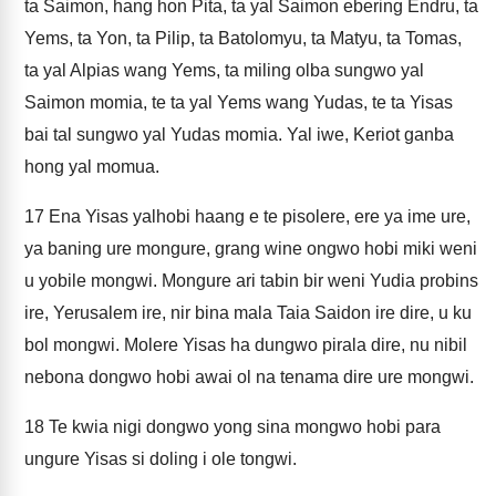
ta Saimon, hang hon Pita, ta yal Saimon ebering Endru, ta
Yems, ta Yon, ta Pilip, ta Batolomyu, ta Matyu, ta Tomas,
ta yal Alpias wang Yems, ta miling olba sungwo yal
Saimon momia, te ta yal Yems wang Yudas, te ta Yisas
bai tal sungwo yal Yudas momia. Yal iwe, Keriot ganba
hong yal momua.
17
Ena Yisas yalhobi haang e te pisolere, ere ya ime ure,
ya baning ure mongure, grang wine ongwo hobi miki weni
u yobile mongwi. Mongure ari tabin bir weni Yudia probins
ire, Yerusalem ire, nir bina mala Taia Saidon ire dire, u ku
bol mongwi. Molere Yisas ha dungwo pirala dire, nu nibil
nebona dongwo hobi awai ol na tenama dire ure mongwi.
18
Te kwia nigi dongwo yong sina mongwo hobi para
ungure Yisas si doling i ole tongwi.