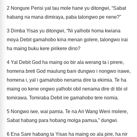
2
Nongure Perisi yal tau mole hane yu ditongwi, “Sabat
habang na mana dimiraya, paba talongwo pe nene?"
3
Dimba Yisas yu ditongwi, “Ni yalhobi homa kwiana
moya Debit gamahobo kina menan golere, talongwo irai
ha maing buku kere pirikere dino?
4
Yal Debit God ha maing oo bir ala werang ta i pirere,
homena breti God maulung bani dungwo i nongwo irawe,
homena i, yal i gamahobo nenama dire ta ekimia. Te ha
maing oo kene ongwo yalhobi obil nenama dire di tibi ol
tomirawa. Tomiraba Debit ire gamahobo tere nomia.
5
Nongwo iwe, wai pamia. Te na Ari Wang Weni molere,
Sabat habang para hobang molga pamua,” dungwi.
6
Ena Sare habang ta Yisas ha maing oo ala pire, ha nir