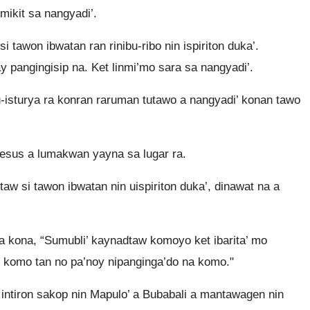
mikit sa nangyadi’.
 tawon ibwatan ran rinibu-ribo nin ispiriton duka’.
 pangingisip na. Ket linmi’mo sara sa nangyadi’.
u-isturya ra konran raruman tutawo a nangyadi’ konan tawo
Jesus a lumakwan yayna sa lugar ra.
aw si tawon ibwatan nin uispiriton duka’, dinawat na a
a kona, “Sumubli’ kaynadtaw komoyo ket ibarita’ mo
 komo tan no pa’noy nipanginga’do na komo."
intiron sakop nin Mapulo’ a Bubabali a mantawagen nin