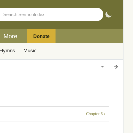
More..
Donate
Hymns
Music
Chapter 6 ›