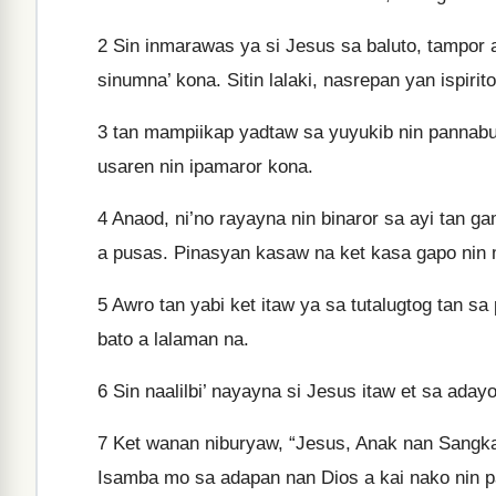
2
Sin inmarawas ya si Jesus sa baluto, tampor a
sinumna’ kona. Sitin lalaki, nasrepan yan ispirit
3
tan mampiikap yadtaw sa yuyukib nin pannabun
usaren nin ipamaror kona.
4
Anaod, ni’no rayayna nin binaror sa ayi tan game
a pusas. Pinasyan kasaw na ket kasa gapo nin
5
Awro tan yabi ket itaw ya sa tutalugtog tan s
bato a lalaman na.
6
Sin naalilbi’ nayayna si Jesus itaw et sa aday
7
Ket wanan niburyaw, “Jesus, Anak nan Sangka
Isamba mo sa adapan nan Dios a kai nako nin p