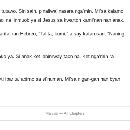
 tutawo. Sin sain, pinaliwa’ nasara nga’min. Mi’sa kalamo’
o’ na linmuob ya si Jesus sa kwarton kami’nan nan anak.
ta’ ran Hebreo, “Talita, kumi,” a say katarusan, “Naning,
ko ya. Si anak ket labinrway taon na. Ket nga’min ra
ti ibarita’ abirno sa si’numan. Mi’sa nigan-gan nan byan
Marcos — All Chapters