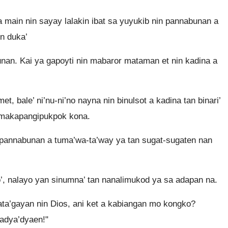
 main nin sayay lalakin ibat sa yuyukib nin pannabunan a
on duka’
an. Kai ya gapoyti nin mabaror mataman et nin kadina a
t, bale’ ni’nu-ni’no nayna nin binulsot a kadina tan binari’
 makapangipukpok kona.
a pannabunan a tuma’wa-ta’way ya tan sugat-sugaten nan
o’, nalayo yan sinumna’ tan nanalimukod ya sa adapan na.
ta’gayan nin Dios, ani ket a kabiangan mo kongko?
adya’dyaen!"