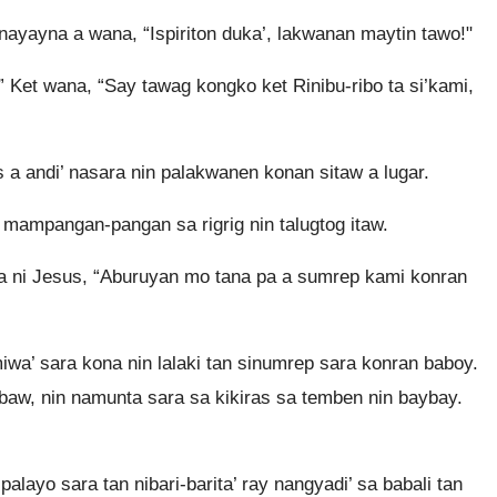
 nayayna a wana, “Ispiriton duka’, lakwanan maytin tawo!"
 Ket wana, “Say tawag kongko ket Rinibu-ribo ta si’kami,
 a andi’ nasara nin palakwanen konan sitaw a lugar.
 mampangan-pangan sa rigrig nin talugtog itaw.
na ni Jesus, “Aburuyan mo tana pa a sumrep kami konran
wa’ sara kona nin lalaki tan sinumrep sara konran baboy.
aw, nin namunta sara sa kikiras sa temben nin baybay.
layo sara tan nibari-barita’ ray nangyadi’ sa babali tan