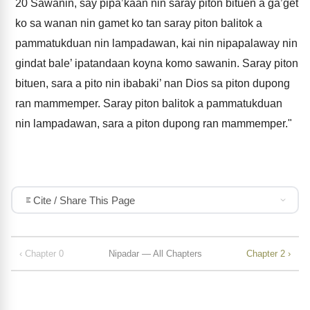
20
Sawanin, say pipa’kaan nin saray piton bituen a ga’get
ko sa wanan nin gamet ko tan saray piton balitok a
pammatukduan nin lampadawan, kai nin nipapalaway nin
gindat bale’ ipatandaan koyna komo sawanin. Saray piton
bituen, sara a pito nin ibabaki’ nan Dios sa piton dupong
ran mammemper. Saray piton balitok a pammatukduan
nin lampadawan, sara a piton dupong ran mammemper."
Cite / Share This Page
‹ Chapter 0
Nipadar — All Chapters
Chapter 2 ›