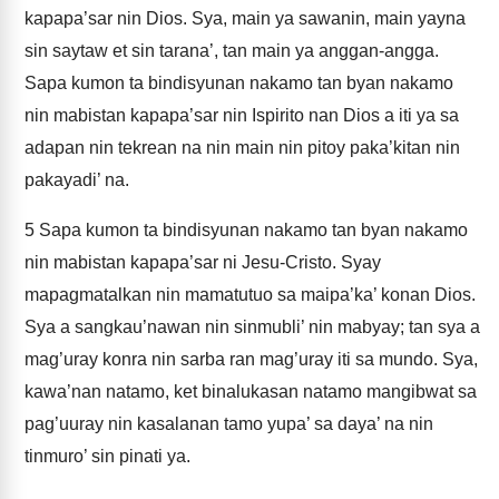
kapapa’sar nin Dios. Sya, main ya sawanin, main yayna
sin saytaw et sin tarana’, tan main ya anggan-angga.
Sapa kumon ta bindisyunan nakamo tan byan nakamo
nin mabistan kapapa’sar nin Ispirito nan Dios a iti ya sa
adapan nin tekrean na nin main nin pitoy paka’kitan nin
pakayadi’ na.
5
Sapa kumon ta bindisyunan nakamo tan byan nakamo
nin mabistan kapapa’sar ni Jesu-Cristo. Syay
mapagmatalkan nin mamatutuo sa maipa’ka’ konan Dios.
Sya a sangkau’nawan nin sinmubli’ nin mabyay; tan sya a
mag’uray konra nin sarba ran mag’uray iti sa mundo. Sya,
kawa’nan natamo, ket binalukasan natamo mangibwat sa
pag’uuray nin kasalanan tamo yupa’ sa daya’ na nin
tinmuro’ sin pinati ya.