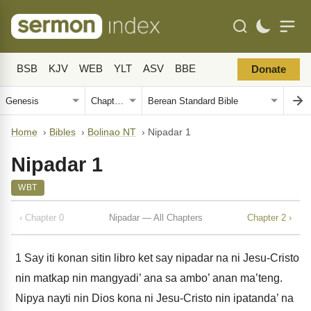
BSB
KJV
WEB
YLT
ASV
BBE
Donate
Home
›
Bibles
›
Bolinao NT
›
Nipadar 1
Nipadar 1
WBT
‹ Chapter 0
Nipadar — All Chapters
Chapter 2 ›
1
Say iti konan sitin libro ket say nipadar na ni Jesu-Cristo
nin matkap nin mangyadi’ ana sa ambo’ anan ma’teng.
Nipya nayti nin Dios kona ni Jesu-Cristo nin ipatanda’ na