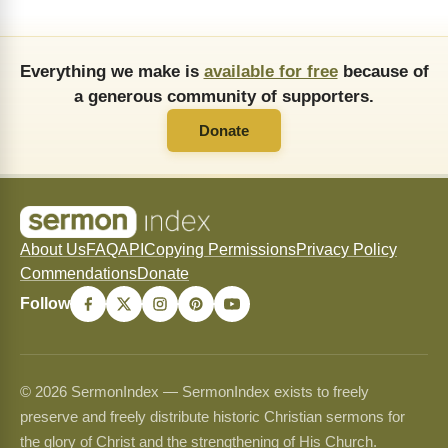
Everything we make is
available for free
because of
a generous community of supporters.
Donate
About Us
FAQ
API
Copying Permissions
Privacy Policy
Commendations
Donate
Follow
© 2026 SermonIndex — SermonIndex exists to freely
preserve and freely distribute historic Christian sermons for
the glory of Christ and the strengthening of His Church.