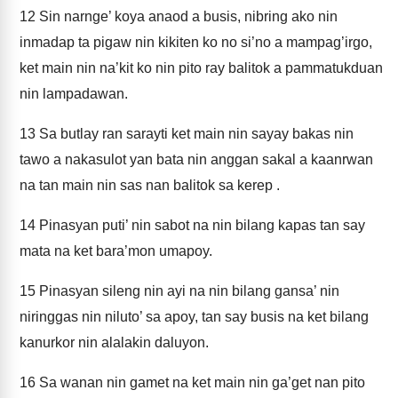
12
Sin narnge’ koya anaod a busis, nibring ako nin
inmadap ta pigaw nin kikiten ko no si’no a mampag’irgo,
ket main nin na’kit ko nin pito ray balitok a pammatukduan
nin lampadawan.
13
Sa butlay ran sarayti ket main nin sayay bakas nin
tawo a nakasulot yan bata nin anggan sakal a kaanrwan
na tan main nin sas nan balitok sa kerep .
14
Pinasyan puti’ nin sabot na nin bilang kapas tan say
mata na ket bara’mon umapoy.
15
Pinasyan sileng nin ayi na nin bilang gansa’ nin
niringgas nin niluto’ sa apoy, tan say busis na ket bilang
kanurkor nin alalakin daluyon.
16
Sa wanan nin gamet na ket main nin ga’get nan pito