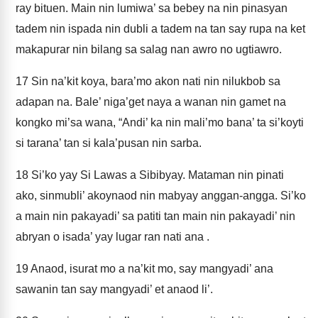
ray bituen. Main nin lumiwa’ sa bebey na nin pinasyan
tadem nin ispada nin dubli a tadem na tan say rupa na ket
makapurar nin bilang sa salag nan awro no ugtiawro.
17
Sin na’kit koya, bara’mo akon nati nin nilukbob sa
adapan na. Bale’ niga’get naya a wanan nin gamet na
kongko mi’sa wana, “Andi’ ka nin mali’mo bana’ ta si’koyti
si tarana’ tan si kala’pusan nin sarba.
18
Si’ko yay Si Lawas a Sibibyay. Mataman nin pinati
ako, sinmubli’ akoynaod nin mabyay anggan-angga. Si’ko
a main nin pakayadi’ sa patiti tan main nin pakayadi’ nin
abryan o isada’ yay lugar ran nati ana .
19
Anaod, isurat mo a na’kit mo, say mangyadi’ ana
sawanin tan say mangyadi’ et anaod li’.