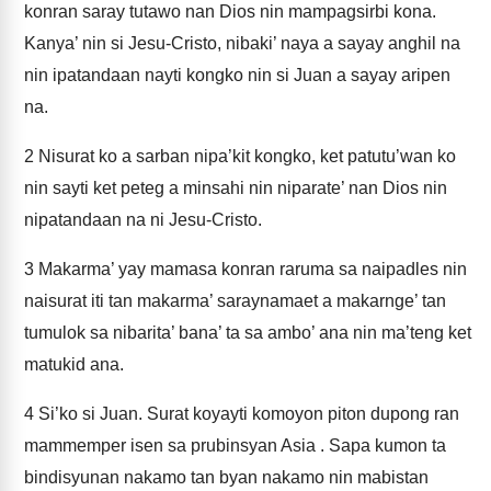
konran saray tutawo nan Dios nin mampagsirbi kona.
Kanya’ nin si Jesu-Cristo, nibaki’ naya a sayay anghil na
nin ipatandaan nayti kongko nin si Juan a sayay aripen
na.
2
Nisurat ko a sarban nipa’kit kongko, ket patutu’wan ko
nin sayti ket peteg a minsahi nin niparate’ nan Dios nin
nipatandaan na ni Jesu-Cristo.
3
Makarma’ yay mamasa konran raruma sa naipadles nin
naisurat iti tan makarma’ saraynamaet a makarnge’ tan
tumulok sa nibarita’ bana’ ta sa ambo’ ana nin ma’teng ket
matukid ana.
4
Si’ko si Juan. Surat koyayti komoyon piton dupong ran
mammemper isen sa prubinsyan Asia . Sapa kumon ta
bindisyunan nakamo tan byan nakamo nin mabistan