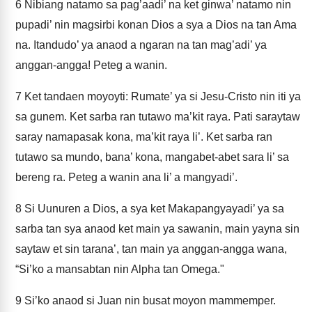
6
Nibiang natamo sa pag’aadi’ na ket ginwa’ natamo nin
pupadi’ nin magsirbi konan Dios a sya a Dios na tan Ama
na. Itandudo’ ya anaod a ngaran na tan mag’adi’ ya
anggan-angga! Peteg a wanin.
7
Ket tandaen moyoyti: Rumate’ ya si Jesu-Cristo nin iti ya
sa gunem. Ket sarba ran tutawo ma’kit raya. Pati saraytaw
saray namapasak kona, ma’kit raya li’. Ket sarba ran
tutawo sa mundo, bana’ kona, mangabet-abet sara li’ sa
bereng ra. Peteg a wanin ana li’ a mangyadi’.
8
Si Uunuren a Dios, a sya ket Makapangyayadi’ ya sa
sarba tan sya anaod ket main ya sawanin, main yayna sin
saytaw et sin tarana’, tan main ya anggan-angga wana,
“Si’ko a mansabtan nin Alpha tan Omega."
9
Si’ko anaod si Juan nin busat moyon mammemper.