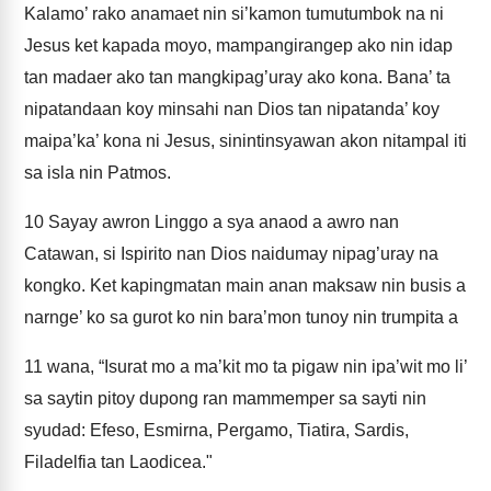
Kalamo’ rako anamaet nin si’kamon tumutumbok na ni
Jesus ket kapada moyo, mampangirangep ako nin idap
tan madaer ako tan mangkipag’uray ako kona. Bana’ ta
nipatandaan koy minsahi nan Dios tan nipatanda’ koy
maipa’ka’ kona ni Jesus, sinintinsyawan akon nitampal iti
sa isla nin Patmos.
10
Sayay awron Linggo a sya anaod a awro nan
Catawan, si Ispirito nan Dios naidumay nipag’uray na
kongko. Ket kapingmatan main anan maksaw nin busis a
narnge’ ko sa gurot ko nin bara’mon tunoy nin trumpita a
11
wana, “Isurat mo a ma’kit mo ta pigaw nin ipa’wit mo li’
sa saytin pitoy dupong ran mammemper sa sayti nin
syudad: Efeso, Esmirna, Pergamo, Tiatira, Sardis,
Filadelfia tan Laodicea."