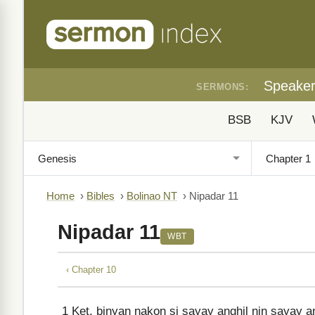
Speake
SERMONS:
BSB
KJV
Home
›
Bibles
›
Bolinao NT
›
Nipadar 11
Nipadar 11
WBT
‹ Chapter 10
1
Ket, binyan nakon si sayay anghil nin sayay an