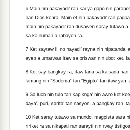
6
Main nin pakayadi’ ran kai ya gapo nin parape
nan Dios konra. Main et nin pakayadi’ ran pagb
main nin pakayadi’ ran dusawen saray tutawo a 
sa ka’numan a rabayen ra.
7
Ket saytaw li’ no nayadi’ rayna nin nipatanda’
ayep a umarwas itaw sa priswan nin ubot ket, l
8
Ket say bangkay ra, itaw tana sa kalsada nan 
lamang nin “Sodoma” tan “Egipto” tan itaw yan 
9
Sa luob nin tulo tan kapiknga’ nin awro ket kee
daya’, puri, sarita’ tan nasyon, a bangkay ran it
10
Ket saray tutawo sa mundo, magpista sara nin
ririket ra sa nikapati ran sarayti nin rway tisti