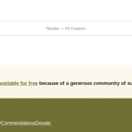
Nipadar — All Chapters
available for free
because of a generous community of su
y
Commendations
Donate