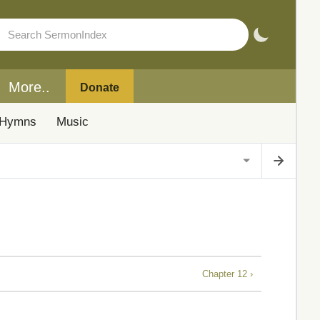
More..
Donate
Hymns
Music
Chapter 12 ›