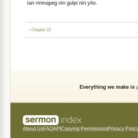
tan rinmapeg nin gulpi nin yilo.
‹ Chapter 10
Everything we make is
About Us
FAQ
API
Copying Permissions
Privacy Polic