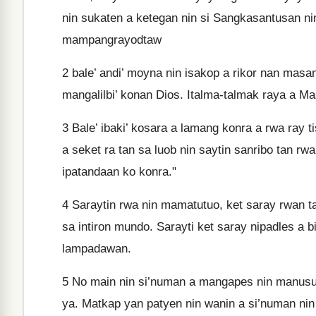
nin sukaten a ketegan nin si Sangkasantusan nin
mampangrayodtaw
2
bale’ andi’ moyna nin isakop a rikor nan masant
mangalilbi’ konan Dios. Italma-talmak raya a Ma
3
Bale’ ibaki’ kosara a lamang konra a rwa ray t
a seket ra tan sa luob nin saytin sanribo tan rw
ipatandaan ko konra."
4
Saraytin rwa nin mamatutuo, ket saray rwan t
sa intiron mundo. Sarayti ket saray nipadles a
lampadawan.
5
No main nin si’numan a mangapes nin manusudi
ya. Matkap yan patyen nin wanin a si’numan ni