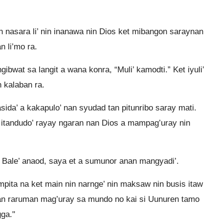
n nasara li’ nin inanawa nin Dios ket mibangon saraynan
n li’mo ra.
ibwat sa langit a wana konra, “Muli’ kamodti.” Ket iyuli’
n kalaban ra.
da’ a kakapulo’ nan syudad tan pitunribo saray mati.
t itandudo’ rayay ngaran nan Dios a mampag’uray nin
. Bale’ anaod, saya et a sumunor anan mangyadi’.
mpita na ket main nin narnge’ nin maksaw nin busis itaw
an raruman mag’uray sa mundo no kai si Uunuren tamo
gga."