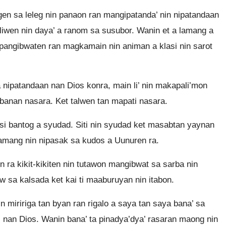
gen sa leleg nin panaon ran mangipatanda’ nin nipatandaan
aliwen nin daya’ a ranom sa susubor. Wanin et a lamang a
pangibwaten ran magkamain nin animan a klasi nin sarot
 a nipatandaan nan Dios konra, main li’ nin makapali’mon
abanan nasara. Ket talwen tan mapati nasara.
si bantog a syudad. Siti nin syudad ket masabtan yaynan
lamang nin nipasak sa kudos a Uunuren ra.
n ra kikit-kikiten nin tutawon mangibwat sa sarba nin
aw sa kalsada ket kai ti maaburuyan nin itabon.
 miririga tan byan ran rigalo a saya tan saya bana’ sa
gos nan Dios. Wanin bana’ ta pinadya’dya’ rasaran maong nin