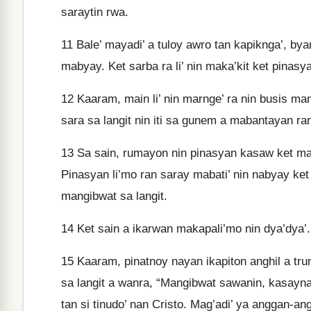
saraytin rwa.
11
Bale’ mayadi’ a tuloy awro tan kapiknga’, bya
mabyay. Ket sarba ra li’ nin maka’kit ket pinasya
12
Kaaram, main li’ nin marnge’ ra nin busis mang
sara sa langit nin iti sa gunem a mabantayan ra
13
Sa sain, rumayon nin pinasyan kasaw ket masi
Pinasyan li’mo ran saray mabati’ nin nabyay ke
mangibwat sa langit.
14
Ket sain a ikarwan makapali’mo nin dya’dya’
15
Kaaram, pinatnoy nayan ikapiton anghil a tru
sa langit a wanra, “Mangibwat sawanin, kasayn
tan si tinudo’ nan Cristo. Mag’adi’ ya anggan-an