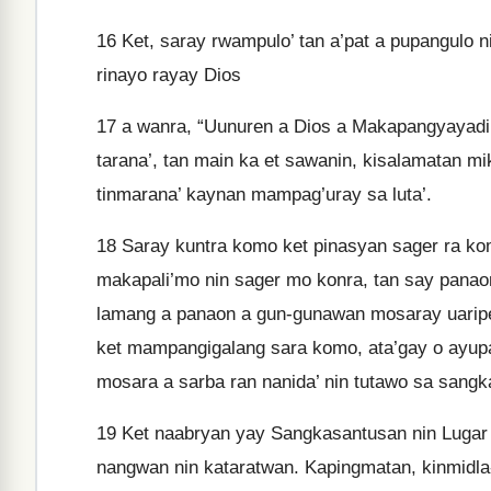
16
Ket, saray rwampulo’ tan a’pat a pupangulo n
rinayo rayay Dios
17
a wanra, “Uunuren a Dios a Makapangyayadi’ 
tarana’, tan main ka et sawanin, kisalamatan m
tinmarana’ kaynan mampag’uray sa luta’.
18
Saray kuntra komo ket pinasyan sager ra komo
makapali’mo nin sager mo konra, tan say panao
lamang a panaon a gun-gunawan mosaray uaripen
ket mampangigalang sara komo, ata’gay o ayup
mosara a sarba ran nanida’ nin tutawo sa sang
19
Ket naabryan yay Sangkasantusan nin Lugar na
nangwan nin kataratwan. Kapingmatan, kinmidla-