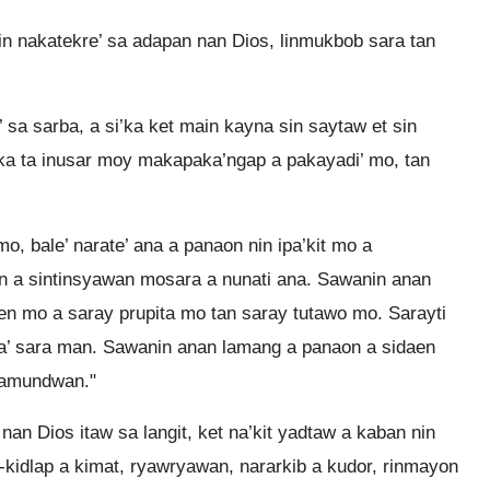
in nakatekre’ sa adapan nan Dios, linmukbob sara tan
sa sarba, a si’ka ket main kayna sin saytaw et sin
ika ta inusar moy makapaka’ngap a pakayadi’ mo, tan
, bale’ narate’ ana a panaon nin ipa’kit mo a
n a sintinsyawan mosara a nunati ana. Sawanin anan
 mo a saray prupita mo tan saray tutawo mo. Sarayti
a’ sara man. Sawanin anan lamang a panaon a sidaen
kamundwan."
n Dios itaw sa langit, ket na’kit yadtaw a kaban nin
kidlap a kimat, ryawryawan, nararkib a kudor, rinmayon