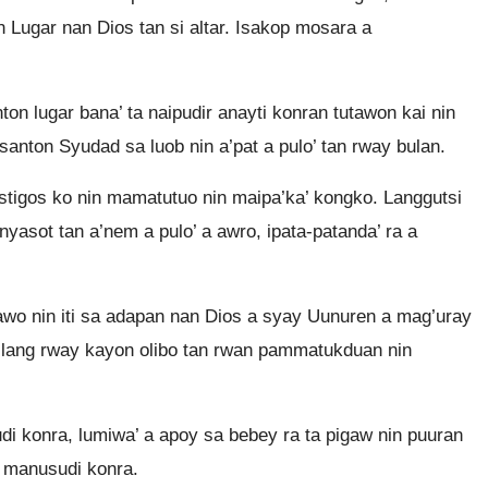
 Lugar nan Dios tan si altar. Isakop mosara a
on lugar bana’ ta naipudir anayti konran tutawon kai nin
santon Syudad sa luob nin a’pat a pulo’ tan rway bulan.
istigos ko nin mamatutuo nin maipa’ka’ kongko. Langgutsi
anyasot tan a’nem a pulo’ a awro, ipata-patanda’ ra a
awo nin iti sa adapan nan Dios a syay Uunuren a mag’uray
 bilang rway kayon olibo tan rwan pammatukduan nin
 konra, lumiwa’ a apoy sa bebey ra ta pigaw nin puuran
n manusudi konra.