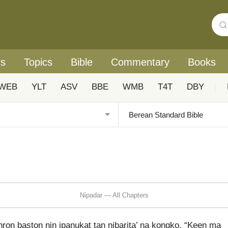
rs
Topics
Bible
Commentary
Books
WEB
YLT
ASV
BBE
WMB
T4T
DBY
|
Nipadar — All Chapters
ron baston nin ipanukat tan nibarita’ na kongko, “Keen ma