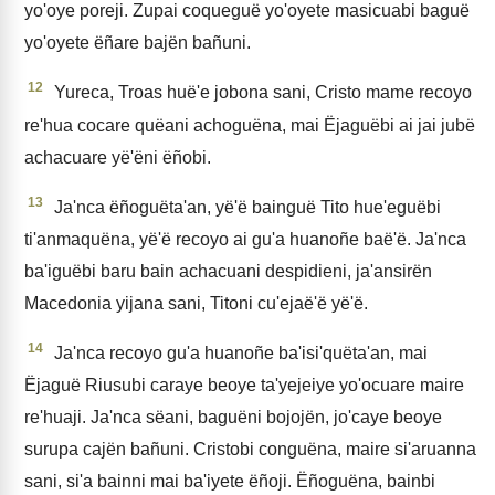
yo'oye poreji. Zupai coqueguë yo'oyete masicuabi baguë
yo'oyete ëñare bajën bañuni.
12
Yureca, Troas huë'e jobona sani, Cristo mame recoyo
re'hua cocare quëani achoguëna, mai Ëjaguëbi ai jai jubë
achacuare yë'ëni ëñobi.
13
Ja'nca ëñoguëta'an, yë'ë bainguë Tito hue'eguëbi
ti'anmaquëna, yë'ë recoyo ai gu'a huanoñe baë'ë. Ja'nca
ba'iguëbi baru bain achacuani despidieni, ja'ansirën
Macedonia yijana sani, Titoni cu'ejaë'ë yë'ë.
14
Ja'nca recoyo gu'a huanoñe ba'isi'quëta'an, mai
Ëjaguë Riusubi caraye beoye ta'yejeiye yo'ocuare maire
re'huaji. Ja'nca sëani, baguëni bojojën, jo'caye beoye
surupa cajën bañuni. Cristobi conguëna, maire si'aruanna
sani, si'a bainni mai ba'iyete ëñoji. Ëñoguëna, bainbi