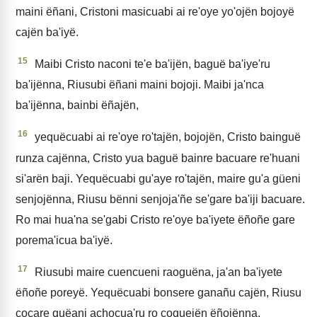
maini ëñani, Cristoni masicuabi ai re'oye yo'ojën bojoyë
cajën ba'iyë.
15
Maibi Cristo naconi te'e ba'ijën, baguë ba'iye'ru
ba'ijënna, Riusubi ëñani maini bojoji. Maibi ja'nca
ba'ijënna, bainbi ëñajën,
16
yequëcuabi ai re'oye ro'tajën, bojojën, Cristo bainguë
runza cajënna, Cristo yua baguë bainre bacuare re'huani
si'arën baji. Yequëcuabi gu'aye ro'tajën, maire gu'a güeni
senjojënna, Riusu bënni senjoja'ñe se'gare ba'iji bacuare.
Ro mai hua'na se'gabi Cristo re'oye ba'iyete ëñoñe gare
porema'icua ba'iyë.
17
Riusubi maire cuencueni raoguëna, ja'an ba'iyete
ëñoñe poreyë. Yequëcuabi bonsere ganañu cajën, Riusu
cocare quëani achocua'ru ro coquejën ëñojënna,