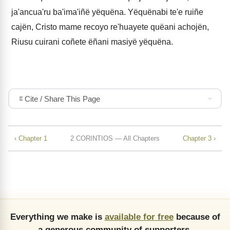
ja'ancua'ru ba'ima'iñë yëquëna. Yëquënabi te'e ruiñe
cajën, Cristo mame recoyo re'huayete quëani achojën,
Riusu cuirani coñete ëñani masiyë yëquëna.
Cite / Share This Page
‹ Chapter 1
2 CORINTIOS — All Chapters
Chapter 3 ›
Everything we make is
available for free
because of
a generous community of supporters.