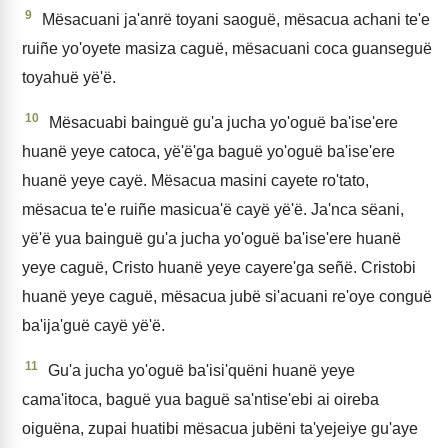
9
Mësacuani ja'anrë toyani saoguë, mësacua achani te'e
ruiñe yo'oyete masiza caguë, mësacuani coca guanseguë
toyahuë yë'ë.
10
Mësacuabi bainguë gu'a jucha yo'oguë ba'ise'ere
huanë yeye catoca, yë'ë'ga baguë yo'oguë ba'ise'ere
huanë yeye cayë. Mësacua masini cayete ro'tato,
mësacua te'e ruiñe masicua'ë cayë yë'ë. Ja'nca sëani,
yë'ë yua bainguë gu'a jucha yo'oguë ba'ise'ere huanë
yeye caguë, Cristo huanë yeye cayere'ga señë. Cristobi
huanë yeye caguë, mësacua jubë si'acuani re'oye conguë
ba'ija'guë cayë yë'ë.
11
Gu'a jucha yo'oguë ba'isi'quëni huanë yeye
cama'itoca, baguë yua baguë sa'ntise'ebi ai oireba
oiguëna, zupai huatibi mësacua jubëni ta'yejeiye gu'aye