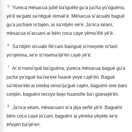
5
Yureca mësacua jubë ba'iguëbi gu'a jucha yo'oguëna,
yë'ë se'gabi sa'ntiguë oimaë'ë. Mësacua si'acuabi baguë
gu'a juchare ro'tajën, ai sa'ntijën oë'ë. Ja'nca sëani,
mësacua si'acuani ai bëin coca caye yëma'iñë yë'ë.
6
Sa'ntijën oicuabi ñë'cani bainguë si'nseyete ro'tani
yo'ojënna, se'e si'nsema'ijë'ën cayë yë'ë.
7
Ai si'nsesi'quë ba'iguëna, yureca mësacua baguë gu'a
jucha yo'oguë ba'ise'ere huanë yeye cajë'ën. Baguë
sa'ntise'ebi ai oireba oima'ija'guë cajën, baguëni oire bani
conjën, baguëni recoyo bojo huanoñe ba'i güesejë'ën.
8
Ja'nca sëani, mësacuani si'a jëja señë yë'ë. Baguëni
bëin coca caye jo'cani, baguëni ai yëreba yëyete se'e
ëñojën ba'ijë'ën.