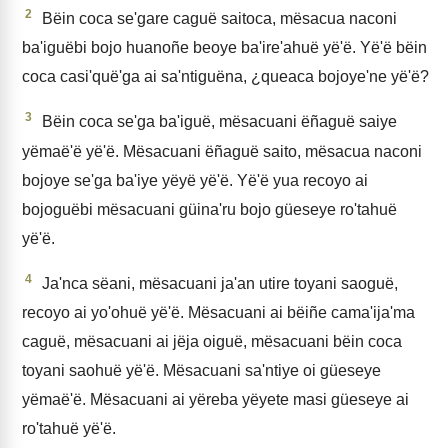
2
Bëin coca se'gare caguë saitoca, mësacua naconi
ba'iguëbi bojo huanoñe beoye ba'ire'ahuë yë'ë. Yë'ë bëin
coca casi'quë'ga ai sa'ntiguëna, ¿queaca bojoye'ne yë'ë?
3
Bëin coca se'ga ba'iguë, mësacuani ëñaguë saiye
yëmaë'ë yë'ë. Mësacuani ëñaguë saito, mësacua naconi
bojoye se'ga ba'iye yëyë yë'ë. Yë'ë yua recoyo ai
bojoguëbi mësacuani güina'ru bojo güeseye ro'tahuë
yë'ë.
4
Ja'nca sëani, mësacuani ja'an utire toyani saoguë,
recoyo ai yo'ohuë yë'ë. Mësacuani ai bëiñe cama'ija'ma
caguë, mësacuani ai jëja oiguë, mësacuani bëin coca
toyani saohuë yë'ë. Mësacuani sa'ntiye oi güeseye
yëmaë'ë. Mësacuani ai yëreba yëyete masi güeseye ai
ro'tahuë yë'ë.