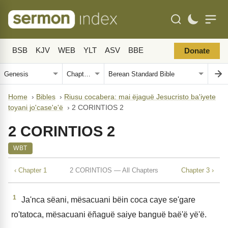
BSB
KJV
WEB
YLT
ASV
BBE
Donate
Home
›
Bibles
›
Riusu cocabera: mai ëjaguë Jesucristo ba'iyete
toyani jo'case'e'ë
›
2 CORINTIOS 2
2 CORINTIOS 2
WBT
‹ Chapter 1
2 CORINTIOS — All Chapters
Chapter 3 ›
1
Ja'nca sëani, mësacuani bëin coca caye se'gare
ro'tatoca, mësacuani ëñaguë saiye banguë baë'ë yë'ë.