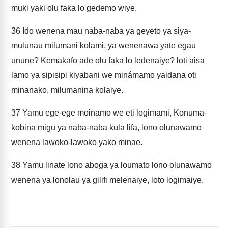
muki yaki olu faka lo gedemo wiye.
36
Ido wenena mau naba-naba ya geyeto ya siya-
mulunau milumani kolami, ya wenenawa yate egau
unune? Kemakafo ade olu faka lo ledenaiye? loti aisa
lamo ya sipisipi kiyabani we minámamo yaidana oti
minanako, milumanina kolaiye.
37
Yamu ege-ege moinamo we eti logimami, Konuma-
kobina migu ya naba-naba kula lifa, lono olunawamo
wenena lawoko-lawoko yako minae.
38
Yamu linate lono aboga ya loumato lono olunawamo
wenena ya lonolau ya gilifi melenaiye, loto logimaiye.