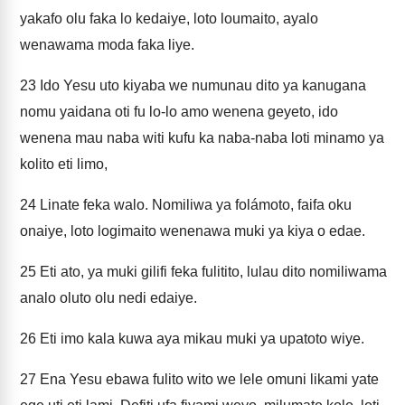
yakafo olu faka lo kedaiye, loto loumaito, ayalo
wenawama moda faka liye.
23
Ido Yesu uto kiyaba we numunau dito ya kanugana
nomu yaidana oti fu lo-lo amo wenena geyeto, ido
wenena mau naba witi kufu ka naba-naba loti minamo ya
kolito eti limo,
24
Linate feka walo. Nomiliwa ya folámoto, faifa oku
onaiye, loto logimaito wenenawa muki ya kiya o edae.
25
Eti ato, ya muki gilifi feka fulitito, lulau dito nomiliwama
analo oluto olu nedi edaiye.
26
Eti imo kala kuwa aya mikau muki ya upatoto wiye.
27
Ena Yesu ebawa fulito wito we lele omuni likami yate