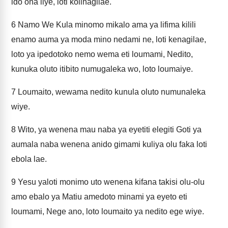
ido ona liye, loti kolinagilae.
6
Namo We Kula minomo mikalo ama ya lifima kilili
enamo auma ya moda mino nedami ne, loti kenagilae,
loto ya ipedotoko nemo wema eti loumami, Nedito,
kunuka oluto itibito numugaleka wo, loto loumaiye.
7
Loumaito, wewama nedito kunula oluto numunaleka
wiye.
8
Wito, ya wenena mau naba ya eyetiti elegiti Goti ya
aumala naba wenena anido gimami kuliya olu faka loti
ebola lae.
9
Yesu yaloti monimo uto wenena kifana takisi olu-olu
amo ebalo ya Matiu amedoto minami ya eyeto eti
loumami, Nege ano, loto loumaito ya nedito ege wiye.