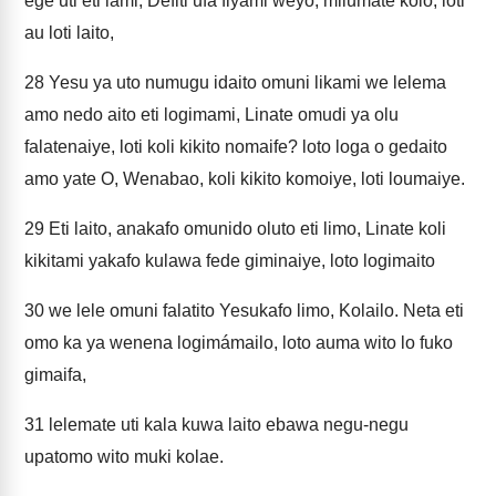
ege uti eti lami, Defiti ufa fiyami weyo, milumate kolo, loti
au loti laito,
28
Yesu ya uto numugu idaito omuni likami we lelema
amo nedo aito eti logimami, Linate omudi ya olu
falatenaiye, loti koli kikito nomaife? loto loga o gedaito
amo yate O, Wenabao, koli kikito komoiye, loti loumaiye.
29
Eti laito, anakafo omunido oluto eti limo, Linate koli
kikitami yakafo kulawa fede giminaiye, loto logimaito
30
we lele omuni falatito Yesukafo limo, Kolailo. Neta eti
omo ka ya wenena logimámailo, loto auma wito lo fuko
gimaifa,
31
lelemate uti kala kuwa laito ebawa negu-negu
upatomo wito muki kolae.