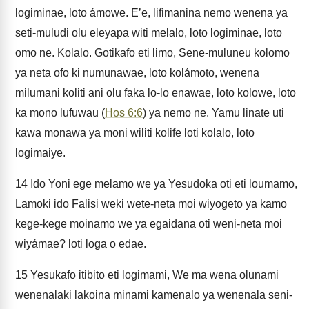
logiminae, loto ámowe. E’e, lifimanina nemo wenena ya
seti-muludi olu eleyapa witi melalo, loto logiminae, loto
omo ne. Kolalo. Gotikafo eti limo, Sene-muluneu kolomo
ya neta ofo ki numunawae, loto kolámoto, wenena
milumani koliti ani olu faka lo-lo enawae, loto kolowe, loto
ka mono lufuwau (
Hos 6:6
) ya nemo ne. Yamu linate uti
kawa monawa ya moni wiliti kolife loti kolalo, loto
logimaiye.
14
Ido Yoni ege melamo we ya Yesudoka oti eti loumamo,
Lamoki ido Falisi weki wete-neta moi wiyogeto ya kamo
kege-kege moinamo we ya egaidana oti weni-neta moi
wiyámae? loti loga o edae.
15
Yesukafo itibito eti logimami, We ma wena olunami
wenenalaki lakoina minami kamenalo ya wenenala seni-