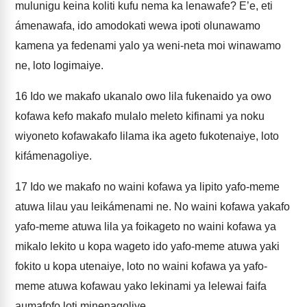
mulunigu keina koliti kufu nema ka lenawafe? E’e, eti
ámenawafa, ido amodokati wewa ipoti olunawamo
kamena ya fedenami yalo ya weni-neta moi winawamo
ne, loto logimaiye.
16
Ido we makafo ukanalo owo lila fukenaido ya owo
kofawa kefo makafo mulalo meleto kifinami ya noku
wiyoneto kofawakafo lilama ika ageto fukotenaiye, loto
kifámenagoliye.
17
Ido we makafo no waini kofawa ya lipito yafo-meme
atuwa lilau yau leikámenami ne. No waini kofawa yakafo
yafo-meme atuwa lila ya foikageto no waini kofawa ya
mikalo lekito u kopa wageto ido yafo-meme atuwa yaki
fokito u kopa utenaiye, loto no waini kofawa ya yafo-
meme atuwa kofawau yako lekinami ya lelewai faifa
aumafofo loti minenagoliye.