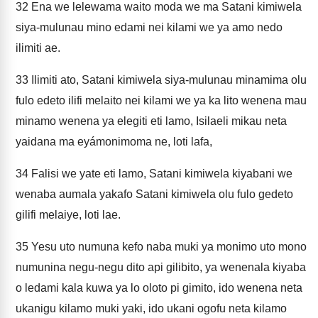
32
Ena we lelewama waito moda we ma Satani kimiwela
siya-mulunau mino edami nei kilami we ya amo nedo
ilimiti ae.
33
Ilimiti ato, Satani kimiwela siya-mulunau minamima olu
fulo edeto ilifi melaito nei kilami we ya ka lito wenena mau
minamo wenena ya elegiti eti lamo, Isilaeli mikau neta
yaidana ma eyámonimoma ne, loti lafa,
34
Falisi we yate eti lamo, Satani kimiwela kiyabani we
wenaba aumala yakafo Satani kimiwela olu fulo gedeto
gilifi melaiye, loti lae.
35
Yesu uto numuna kefo naba muki ya monimo uto mono
numunina negu-negu dito api gilibito, ya wenenala kiyaba
o ledami kala kuwa ya lo oloto pi gimito, ido wenena neta
ukanigu kilamo muki yaki, ido ukani ogofu neta kilamo