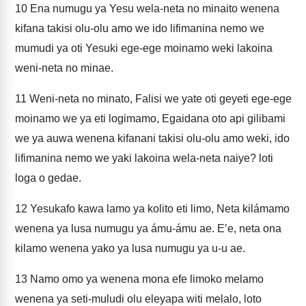
10
Ena numugu ya Yesu wela-neta no minaito wenena
kifana takisi olu-olu amo we ido lifimanina nemo we
mumudi ya oti Yesuki ege-ege moinamo weki lakoina
weni-neta no minae.
11
Weni-neta no minato, Falisi we yate oti geyeti ege-ege
moinamo we ya eti logimamo, Egaidana oto api gilibami
we ya auwa wenena kifanani takisi olu-olu amo weki, ido
lifimanina nemo we yaki lakoina wela-neta naiye? loti
loga o gedae.
12
Yesukafo kawa lamo ya kolito eti limo, Neta kilámamo
wenena ya lusa numugu ya ámu-ámu ae. E’e, neta ona
kilamo wenena yako ya lusa numugu ya u-u ae.
13
Namo omo ya wenena mona efe limoko melamo
wenena ya seti-muludi olu eleyapa witi melalo, loto