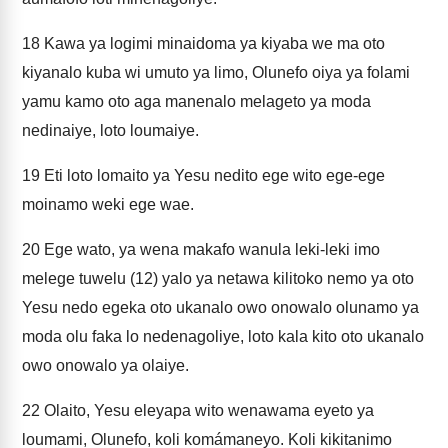
18
Kawa ya logimi minaidoma ya kiyaba we ma oto
kiyanalo kuba wi umuto ya limo, Olunefo oiya ya folami
yamu kamo oto aga manenalo melageto ya moda
nedinaiye, loto loumaiye.
19
Eti loto lomaito ya Yesu nedito ege wito ege-ege
moinamo weki ege wae.
20
Ege wato, ya wena makafo wanula leki-leki imo
melege tuwelu (12) yalo ya netawa kilitoko nemo ya oto
Yesu nedo egeka oto ukanalo owo onowalo olunamo ya
moda olu faka lo nedenagoliye, loto kala kito oto ukanalo
owo onowalo ya olaiye.
22
Olaito, Yesu eleyapa wito wenawama eyeto ya
loumami, Olunefo, koli komámaneyo. Koli kikitanimo