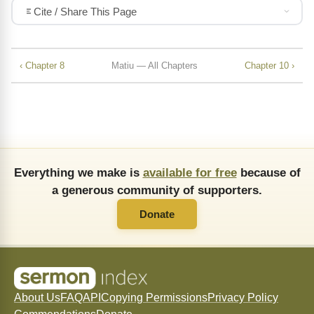
Cite / Share This Page
‹ Chapter 8
Matiu — All Chapters
Chapter 10 ›
Everything we make is
available for free
because of
a generous community of supporters.
Donate
About Us
FAQ
API
Copying Permissions
Privacy Policy