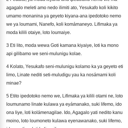
agagalo meleti amo nedo ilimiti ato, Yesukafo koli kikito
umamo monanina ya geyeto kiyana-ana ipedotoko nemo
we ya loumami, Nanefo, koli komámaneyo. Lifimaka ya
moda kilili otaiye, loto loumaiye.
3
Eti lito, moda wewa Goti kamana kiyaiye, loti ka mono
api gilibamo we seni-mulunigu kolae.
4
Kolato, Yesukafo seni-mulunigu kolamo ka ya geyeto eti
limo, Linate nediti seti-muludigu yau ka nosámami koli
minae?
5
Etito ipedotoko nemo we, Lifimaka ya kilili otami ne, loto
loumunamo linate kulawa ya eyámanako, suki lifemo, ido
ona liye, loti kolámenagilae. Ido, Agagalo yati nedito kanu
moino, loto loumoneto kulawa eyenawanako, suki lifemo,