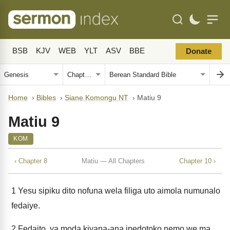
BSB
KJV
WEB
YLT
ASV
BBE
Donate
Home
›
Bibles
›
Siane Komongu NT
›
Matiu 9
Matiu 9
KOM
‹ Chapter 8
Matiu — All Chapters
Chapter 10 ›
1
Yesu sipiku dito nofuna wela filiga uto aimola numunalo
fedaiye.
2
Fedaito, ya moda kiyana-ana ipedotoko nemo we ma