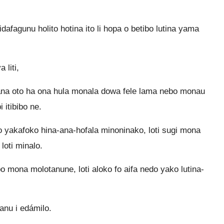
afagunu holito hotina ito li hopa o betibo lutina yama
 liti,
ana oto ha ona hula monala dowa fele lama nebo monau
i itibibo ne.
yakafoko hina-ana-hofala minoninako, loti sugi mona
loti minalo.
 mona molotanune, loti aloko fo aifa nedo yako lutina-
anu i edámilo.