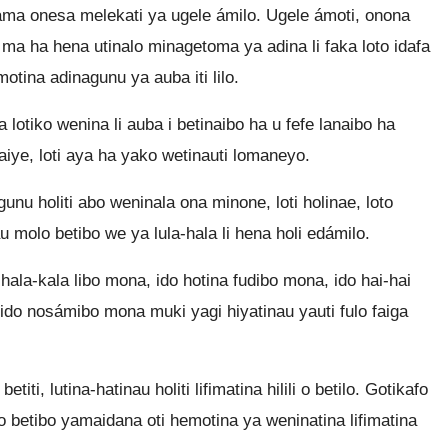
ma onesa melekati ya ugele ámilo. Ugele ámoti, onona
a ma ha hena utinalo minagetoma ya adina li faka loto idafa
otina adinagunu ya auba iti lilo.
tiko wenina li auba i betinaibo ha u fefe lanaibo ha
naiye, loti aya ha yako wetinauti lomaneyo.
nu holiti abo weninala ona minone, loti holinae, loto
 molo betibo we ya lula-hala li hena holi edámilo.
hala-kala libo mona, ido hotina fudibo mona, ido hai-hai
do nosámibo mona muki yagi hiyatinau yauti fulo faiga
titi, lutina-hatinau holiti lifimatina hilili o betilo. Gotikafo
i o betibo yamaidana oti hemotina ya weninatina lifimatina