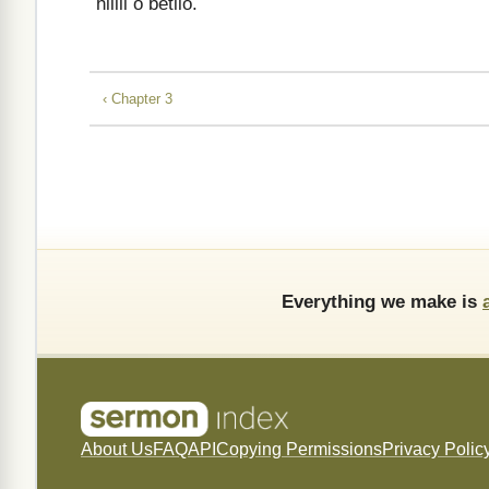
hilili o betilo.
‹ Chapter 3
Everything we make is
About Us
FAQ
API
Copying Permissions
Privacy Polic