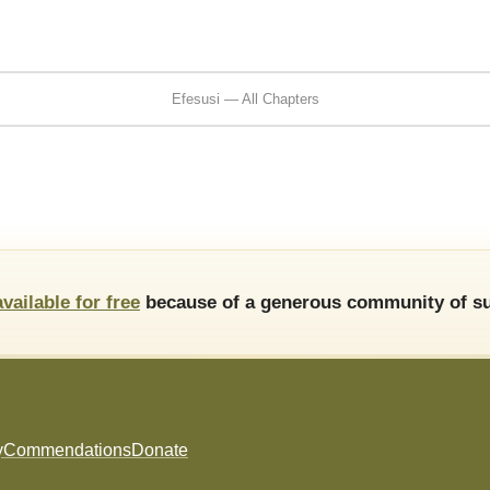
Efesusi — All Chapters
available for free
because of a generous community of su
y
Commendations
Donate