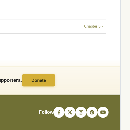
Chapter 5 ›
pporters.
Donate
Follow