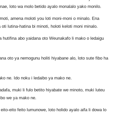
ae, loto wa molo betido ayalo monalalo yako monilo.
wámoti, amena moloti you loti moni-moni o minalo. Ena
ti lutina-hatina bi minoti, holoti keloti moni minalo.
hutifina abo yaidana oto Weunakafo li mako o ledaigu
 oto ya nemogunu holiti hiyabane alo, loto sute fibo ha
ko ne. Ido noku i ledaibo ya mako ne.
afa, muki li fulo betito hiyabate we minoto, muki luteu
oibo we ya mako ne.
ito-eito feito lumunowe, loto holido ayalo aifa li dowa lo