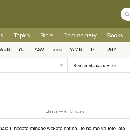
rs
Topics
Bible
Commentary
Books
WEB
YLT
ASV
BBE
WMB
T4T
DBY
|
Efesusi — All Chapters
a fi nedato minobo wekafo hatina lito ha me ya feto loto