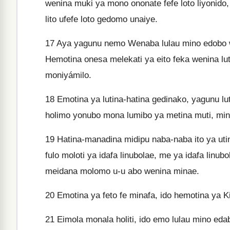
wenina muki ya mono ononate fefe loto liyonido,
lito ufefe loto gedomo unaiye.
17
Aya yagunu nemo Wenaba lulau mino edobo we
Hemotina onesa melekati ya eito feka wenina luti
moniyámilo.
18
Emotina ya lutina-hatina gedinako, yagunu lu
holimo yonubo mona lumibo ya metina muti, mino 
19
Hatina-manadina midipu naba-naba ito ya uti
fulo moloti ya idafa linubolae, me ya idafa linub
meidana molomo u-u abo wenina minae.
20
Emotina ya feto fe minafa, ido hemotina ya K
21
Eimola monala holiti, ido emo lulau mino edab