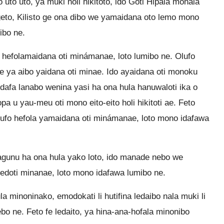
uto uto, ya muki holi hikitoto, ido Goti Hipala monala
ogeto, Kilisto ge ona dibo we yamaidana oto lemo mono
ibo ne.
o hefolamaidana oti minámanae, loto lumibo ne. Olufo
 me ya aibo yaidana oti minae. Ido ayaidana oti monoku
dafa lanabo wenina yasi ha ona hula hanuwaloti ika o
hopa u yau-meu oti mono eito-eito holi hikitoti ae. Feto
lufo hefola yamaidana oti minámanae, loto mono idafawa
yagunu ha ona hula yako loto, ido manade nebo we
doti minanae, loto mono idafawa lumibo ne.
 minoninako, emodokati li hutifina ledaibo nala muki li
ebo ne. Feto fe ledaito, ya hina-ana-hofala minonibo