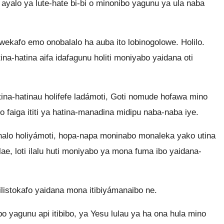
 ayalo ya lute-hate bi-bi o minonibo yagunu ya ula naba
kafo emo onobalalo ha auba ito lobinogolowe. Holilo.
na-hatina aifa idafagunu holiti moniyabo yaidana oti
tina-hatinau holifefe ladámoti, Goti nomude hofawa mino
faiga ititi ya hatina-manadina midipu naba-naba iye.
nalo holiyámoti, hopa-napa moninabo monaleka yako utina
olae, loti ilalu huti moniyabo ya mona fuma ibo yaidana-
ilistokafo yaidana mona itibiyámanaibo ne.
o yagunu api itibibo, ya Yesu lulau ya ha ona hula mino