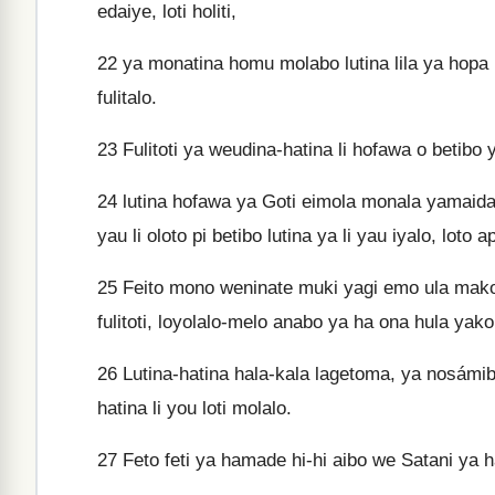
edaiye, loti holiti,
22
ya monatina homu molabo lutina lila ya hopa id
fulitalo.
23
Fulitoti ya weudina-hatina li hofawa o betibo ya
24
lutina hofawa ya Goti eimola monala yamaid
yau li oloto pi betibo lutina ya li yau iyalo, loto ap
25
Feito mono weninate muki yagi emo ula mako 
fulitoti, loyolalo-melo anabo ya ha ona hula yako 
26
Lutina-hatina hala-kala lagetoma, ya nosámibo
hatina li you loti molalo.
27
Feto feti ya hamade hi-hi aibo we Satani ya h