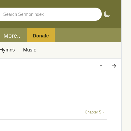
More..
Donate
Hymns
Music
Chapter 5 ›