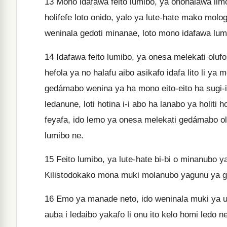
13
Mono idafawa feito lumibo, ya ononalawa limo 
holifefe loto onido, yalo ya lute-hate mako mol
weninala gedoti minanae, loto mono idafawa lum
14
Idafawa feito lumibo, ya onesa melekati oluf
hefola ya no halafu aibo asikafo idafa lito li ya
gedámabo wenina ya ha mono eito-eito ha sugi-i
ledanune, loti hotina i-i abo ha lanabo ya holiti 
feyafa, ido lemo ya onesa melekati gedámabo o
lumibo ne.
15
Feito lumibo, ya lute-hate bi-bi o minanubo 
Kilistodokako mona muki molanubo yagunu ya ge
16
Emo ya manade neto, ido weninala muki ya ula
auba i ledaibo yakafo li onu ito kelo homi ledo n