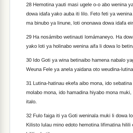
28
Hemotina yauti masi ugele o-o abo wenina ya
dowa idafa yako auba iti lilo. Feto feti ya wenin
ma binubo ya linune, loti ononawa dowa idafa eim
29
Ha nosámibo wetinauti lomámaneyo. Ha dowa lo
yako loti ya holinabo wenina aifa li dowa lo beti
30
Ido Goti ya wina betinaibo hamena nabalo yagu
Weuna Fele ya anela yaidana oto weudina-lutinau
31
Lutina-hatinau ekefa aibo mona, ido sebatina 
molabo mona, ido hamadina hiyabo mona muki, i
italo.
32
Fulo faiga iti ya Goti weninala muki li dowa lo be
Kilisto lulau mino edoto hemotina lifimatina hilil