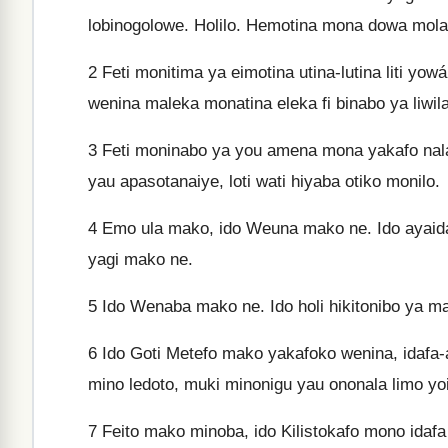
lobinogolowe. Holilo. Hemotina mona dowa molan
2
Feti monitima ya eimotina utina-lutina liti yo
wenina maleka monatina eleka fi binabo ya liwila o
3
Feti moninabo ya you amena mona yakafo nala 
yau apasotanaiye, loti wati hiyaba otiko monilo.
4
Emo ula mako, ido Weuna mako ne. Ido ayaidana
yagi mako ne.
5
Ido Wenaba mako ne. Ido holi hikitonibo ya ma
6
Ido Goti Metefo mako yakafoko wenina, idafa-ad
mino ledoto, muki minonigu yau ononala limo y
7
Feito mako minoba, ido Kilistokafo mono idafa e