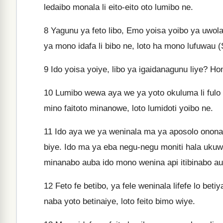
ledaibo monala li eito-eito oto lumibo ne.
8
Yagunu ya feto libo, Emo yoisa yoibo ya uwolaf
ya mono idafa li bibo ne, loto ha mono lufuwau 
9
Ido yoisa yoiye, libo ya igaidanagunu liye? Ho
10
Lumibo wewa aya we ya yoto okuluma li fulo e
mino faitoto minanowe, loto lumidoti yoibo ne.
11
Ido aya we ya weninala ma ya aposolo onona l
biye. Ido ma ya eba negu-negu moniti hala ukuw
minanabo auba ido mono wenina api itibinabo au
12
Feto fe betibo, ya fele weninala lifefe lo bet
naba yoto betinaiye, loto feito bimo wiye.