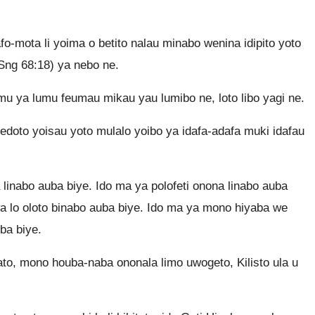
o-mota li yoima o betito nalau minabo wenina idipito yoto
(Sng 68:18) ya nebo ne.
mu ya lumu feumau mikau yau lumibo ne, loto libo yagi ne.
doto yoisau yoto mulalo yoibo ya idafa-adafa muki idafau
inabo auba biye. Ido ma ya polofeti onona linabo auba
a lo oloto binabo auba biye. Ido ma ya mono hiyaba we
ba biye.
iyato, mono houba-naba ononala limo uwogeto, Kilisto ula u