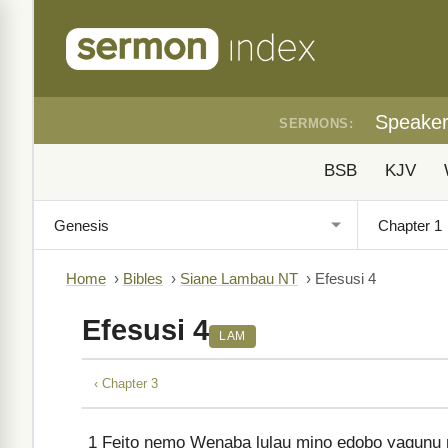
Speake
SERMONS:
BSB
KJV
Home
›
Bibles
›
Siane Lambau NT
›
Efesusi 4
Efesusi 4
LAM
‹ Chapter 3
1
Feito nemo Wenaba lulau mino edobo yagunu nal