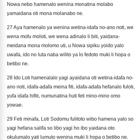
Nowa nebo hamenalo wenina monatina molabo
yamaidana oti mona molanabo ne.
27
Aya hamenalo ya wenina wetina-idafa no-ano noti, we
wena mofu moloti, we wena adinalo li biti, yaidana-
meidana mona molomo uti, u Nowa sipiku yoido yalo
uwafa, ido no luta naba wilito ya lo fedoto muki li hopa o
betibo ne.
28
Ido Loti hamenalalo yagi ayaidana oti wetina-idafa no-
ano noti, idafa-adafa meina fiti, idafa-adafa hefanalo fuloti,
yufa idafa hifiti, numunatina huti feti mino-mino omo
yowae.
29
Feti minafa, Loti Sodomu fulitoto wibo hamena yalo so
yagi hefana salifa so libo yagi ho ibo yaidana oto
okulumalo yati lumuto wenina muki li hopa o betibo ne.