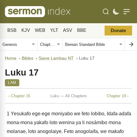
BSB
KJV
WEB
YLT
ASV
BBE
Donate
Home
›
Bibles
›
Siane Lambau NT
›
Luku 17
Luku 17
LAM
‹ Chapter 16
Luku — All Chapters
Chapter 18 ›
1
Yesukafo ege-ege moniyabo we feto lobibo, Idafa-adafa
mona-mona yakafo loto wenina ya li nosámibo mona
molanae, loto anogolaiye. Feto anogolaifa, we makafo