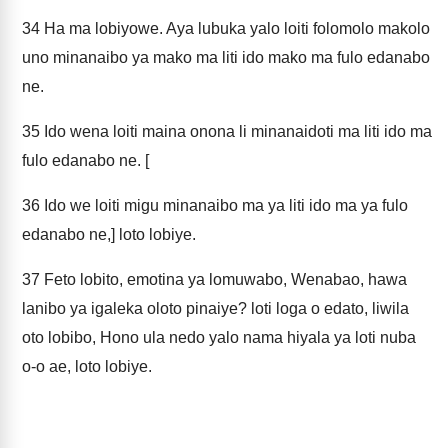
34
Ha ma lobiyowe. Aya lubuka yalo loiti folomolo makolo
uno minanaibo ya mako ma liti ido mako ma fulo edanabo
ne.
35
Ido wena loiti maina onona li minanaidoti ma liti ido ma
fulo edanabo ne. [
36
Ido we loiti migu minanaibo ma ya liti ido ma ya fulo
edanabo ne,] loto lobiye.
37
Feto lobito, emotina ya lomuwabo, Wenabao, hawa
lanibo ya igaleka oloto pinaiye? loti loga o edato, liwila
oto lobibo, Hono ula nedo yalo nama hiyala ya loti nuba
o-o ae, loto lobiye.