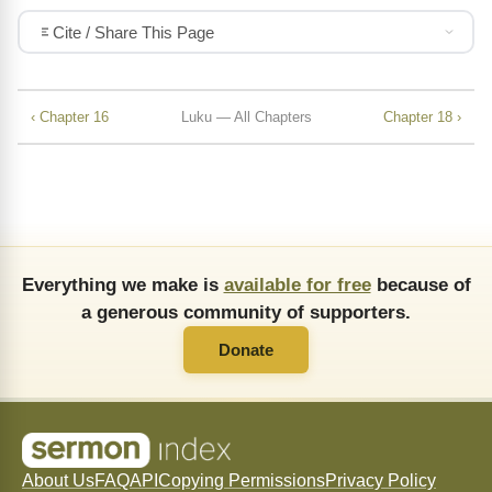
Cite / Share This Page
‹ Chapter 16
Luku — All Chapters
Chapter 18 ›
Everything we make is
available for free
because of
a generous community of supporters.
Donate
About Us
FAQ
API
Copying Permissions
Privacy Policy