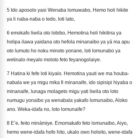
5
Ido aposolo yasi Wenaba lomuwabo, Hemo holi hikite
ya li naba-naba o ledo, loti lato,
6
emokafo liwila oto lobibo, Hemotina holi hikitina ya
holipa ilawa yaidana oto hefola minanaibo ya yá ma apu
oto lumuto ho noku minoto yonane, loti lomunabo ya
wetinalo meyalo moloto feto feyanogolaiye.
7
Hatina ki fefe loti kiyalo. Hemotina yauti we ma houba-
nabala we ya migu mika fi minanaife, ido sipisipi hiyaba o
minanaife, lunaga molageto migu yati liwila oto loto
numugu yonaibo ya wenabala yakafo lomunaibo, Aloko
ano. Weka-idafa no, loto lomunaife?
8
E’e, feito minámiye. Emomakafo feto lomunaibo, Aiyo,
hemo wene-idafa hofo hito, ukalo owo holoito, wene-idafa