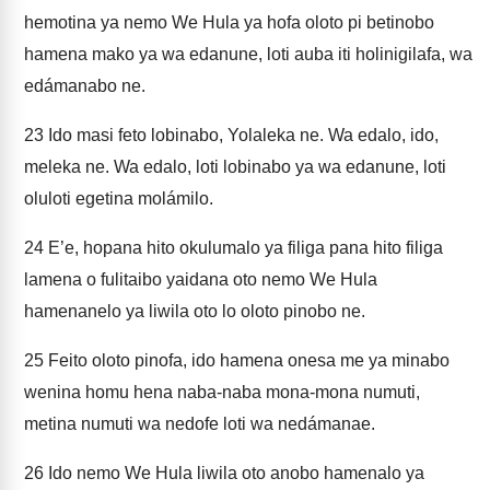
hemotina ya nemo We Hula ya hofa oloto pi betinobo
hamena mako ya wa edanune, loti auba iti holinigilafa, wa
edámanabo ne.
23
Ido masi feto lobinabo, Yolaleka ne. Wa edalo, ido,
meleka ne. Wa edalo, loti lobinabo ya wa edanune, loti
oluloti egetina molámilo.
24
E’e, hopana hito okulumalo ya filiga pana hito filiga
lamena o fulitaibo yaidana oto nemo We Hula
hamenanelo ya liwila oto lo oloto pinobo ne.
25
Feito oloto pinofa, ido hamena onesa me ya minabo
wenina homu hena naba-naba mona-mona numuti,
metina numuti wa nedofe loti wa nedámanae.
26
Ido nemo We Hula liwila oto anobo hamenalo ya