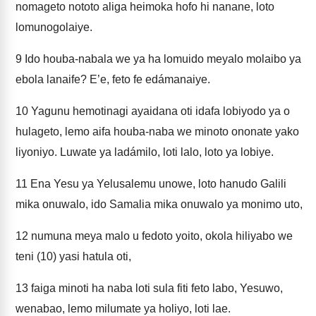
nomageto nototo aliga heimoka hofo hi nanane, loto
lomunogolaiye.
9
Ido houba-nabala we ya ha lomuido meyalo molaibo ya
ebola lanaife? E’e, feto fe edámanaiye.
10
Yagunu hemotinagi ayaidana oti idafa lobiyodo ya o
hulageto, lemo aifa houba-naba we minoto ononate yako
liyoniyo. Luwate ya ladámilo, loti lalo, loto ya lobiye.
11
Ena Yesu ya Yelusalemu unowe, loto hanudo Galili
mika onuwalo, ido Samalia mika onuwalo ya monimo uto,
12
numuna meya malo u fedoto yoito, okola hiliyabo we
teni (10) yasi hatula oti,
13
faiga minoti ha naba loti sula fiti feto labo, Yesuwo,
wenabao, lemo milumate ya holiyo, loti lae.