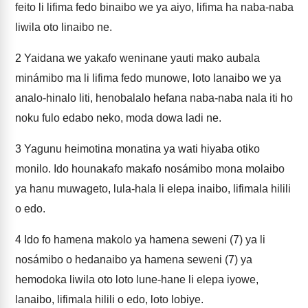
feito li lifima fedo binaibo we ya aiyo, lifima ha naba-naba
liwila oto linaibo ne.
2
Yaidana we yakafo weninane yauti mako aubala
minámibo ma li lifima fedo munowe, loto lanaibo we ya
analo-hinalo liti, henobalalo hefana naba-naba nala iti ho
noku fulo edabo neko, moda dowa ladi ne.
3
Yagunu heimotina monatina ya wati hiyaba otiko
monilo. Ido hounakafo makafo nosámibo mona molaibo
ya hanu muwageto, lula-hala li elepa inaibo, lifimala hilili
o edo.
4
Ido fo hamena makolo ya hamena seweni (7) ya li
nosámibo o hedanaibo ya hamena seweni (7) ya
hemodoka liwila oto loto lune-hane li elepa iyowe,
lanaibo, lifimala hilili o edo, loto lobiye.