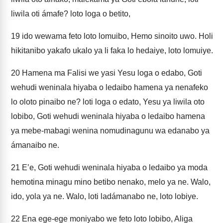
liwila oti ámafe? loto loga o betito,
19
ido wewama feto loto lomuibo, Hemo sinoito uwo. Holi
hikitanibo yakafo ukalo ya li faka lo hedaiye, loto lomuiye.
20
Hamena ma Falisi we yasi Yesu loga o edabo, Goti
wehudi weninala hiyaba o ledaibo hamena ya nenafeko
lo oloto pinaibo ne? loti loga o edato, Yesu ya liwila oto
lobibo, Goti wehudi weninala hiyaba o ledaibo hamena
ya mebe-mabagi wenina nomudinagunu wa edanabo ya
ámanaibo ne.
21
E’e, Goti wehudi weninala hiyaba o ledaibo ya moda
hemotina minagu mino betibo nenako, melo ya ne. Walo,
ido, yola ya ne. Walo, loti ladámanabo ne, loto lobiye.
22
Ena ege-ege moniyabo we feto loto lobibo, Aliga