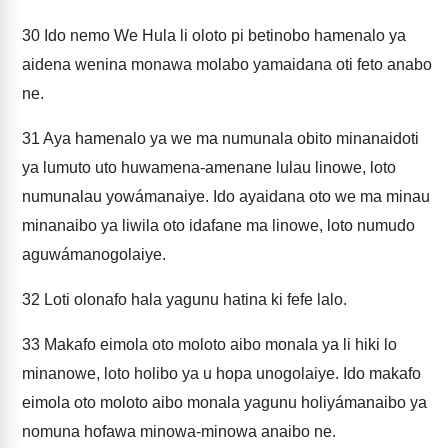
30
Ido nemo We Hula li oloto pi betinobo hamenalo ya
aidena wenina monawa molabo yamaidana oti feto anabo
ne.
31
Aya hamenalo ya we ma numunala obito minanaidoti
ya lumuto uto huwamena-amenane lulau linowe, loto
numunalau yowámanaiye. Ido ayaidana oto we ma minau
minanaibo ya liwila oto idafane ma linowe, loto numudo
aguwámanogolaiye.
32
Loti olonafo hala yagunu hatina ki fefe lalo.
33
Makafo eimola oto moloto aibo monala ya li hiki lo
minanowe, loto holibo ya u hopa unogolaiye. Ido makafo
eimola oto moloto aibo monala yagunu holiyámanaibo ya
nomuna hofawa minowa-minowa anaibo ne.