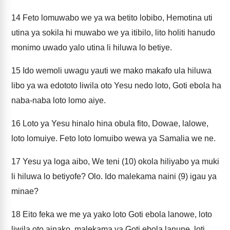
14
Feto lomuwabo we ya wa betito lobibo, Hemotina uti
utina ya sokila hi muwabo we ya itibilo, lito holiti hanudo
monimo uwado yalo utina li hiluwa lo betiye.
15
Ido wemoli uwagu yauti we mako makafo ula hiluwa
libo ya wa edototo liwila oto Yesu nedo loto, Goti ebola ha
naba-naba loto lomo aiye.
16
Loto ya Yesu hinalo hina obula fito, Dowae, lalowe,
loto lomuiye. Feto loto lomuibo wewa ya Samalia we ne.
17
Yesu ya loga aibo, We teni (10) okola hiliyabo ya muki
li hiluwa lo betiyofe? Olo. Ido malekama naini (9) igau ya
minae?
18
Eito feka we me ya yako loto Goti ebola lanowe, loto
liwila oto ainako, malekama ya Goti ebola lanune, loti