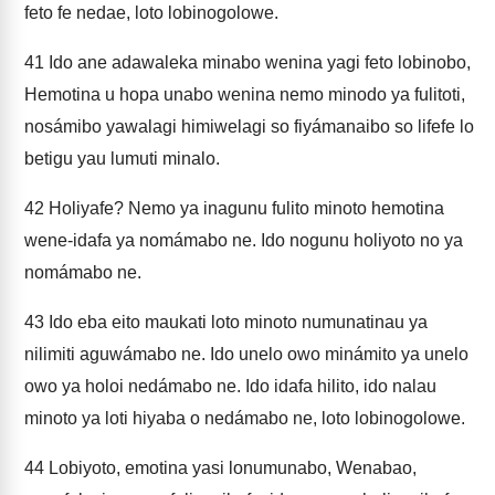
feto fe nedae, loto lobinogolowe.
41
Ido ane adawaleka minabo wenina yagi feto lobinobo,
Hemotina u hopa unabo wenina nemo minodo ya fulitoti,
nosámibo yawalagi himiwelagi so fiyámanaibo so lifefe lo
betigu yau lumuti minalo.
42
Holiyafe? Nemo ya inagunu fulito minoto hemotina
wene-idafa ya nomámabo ne. Ido nogunu holiyoto no ya
nomámabo ne.
43
Ido eba eito maukati loto minoto numunatinau ya
nilimiti aguwámabo ne. Ido unelo owo minámito ya unelo
owo ya holoi nedámabo ne. Ido idafa hilito, ido nalau
minoto ya loti hiyaba o nedámabo ne, loto lobinogolowe.
44
Lobiyoto, emotina yasi lonumunabo, Wenabao,