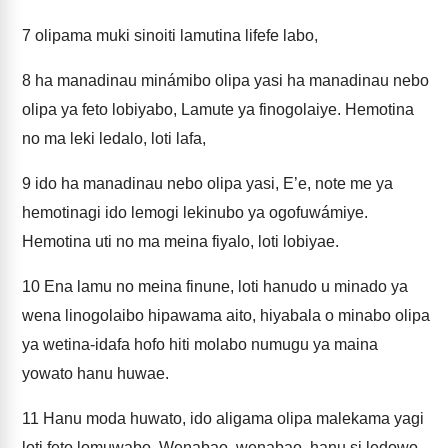
7
olipama muki sinoiti lamutina lifefe labo,
8
ha manadinau minámibo olipa yasi ha manadinau nebo
olipa ya feto lobiyabo, Lamute ya finogolaiye. Hemotina
no ma leki ledalo, loti lafa,
9
ido ha manadinau nebo olipa yasi, E’e, note me ya
hemotinagi ido lemogi lekinubo ya ogofuwámiye.
Hemotina uti no ma meina fiyalo, loti lobiyae.
10
Ena lamu no meina finune, loti hanudo u minado ya
wena linogolaibo hipawama aito, hiyabala o minabo olipa
ya wetina-idafa hofo hiti molabo numugu ya maina
yowato hanu huwae.
11
Hanu moda huwato, ido aligama olipa malekama yagi
loti feto lomuwabo, Wenabao, wenabao, hanu si ledowo,