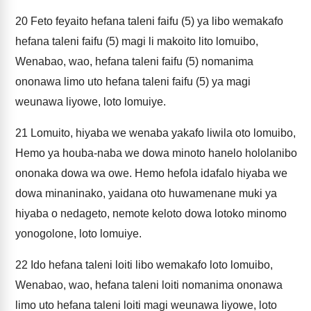
20
Feto feyaito hefana taleni faifu (5) ya libo wemakafo
hefana taleni faifu (5) magi li makoito lito lomuibo,
Wenabao, wao, hefana taleni faifu (5) nomanima
ononawa limo uto hefana taleni faifu (5) ya magi
weunawa liyowe, loto lomuiye.
21
Lomuito, hiyaba we wenaba yakafo liwila oto lomuibo,
Hemo ya houba-naba we dowa minoto hanelo hololanibo
ononaka dowa wa owe. Hemo hefola idafalo hiyaba we
dowa minaninako, yaidana oto huwamenane muki ya
hiyaba o nedageto, nemote keloto dowa lotoko minomo
yonogolone, loto lomuiye.
22
Ido hefana taleni loiti libo wemakafo loto lomuibo,
Wenabao, wao, hefana taleni loiti nomanima ononawa
limo uto hefana taleni loiti magi weunawa liyowe, loto