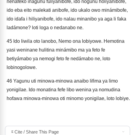
nenafeko inagunu fuliyanibofe, ido nogunu holiyanibofe,
ido eba eito malekati anibofe, ido ukalo owo minámibofe,
ido idafa i hiliyanibofe, ido nalau minanibo ya aga li faka
ladámone? loti loga o nedanabo ne.
45
Ido liwila oto lanobo, Nemo ona lobiyowe. Hemotina
yasi weninane hulitina minámibo ma ya feto fe
betiyámabo ya nemogi feto fe nedámabo ne, loto
lobinogolowe.
46
Yagunu uti minowa-minowa anaibo lifima ya limo
yonigilae. Ido monatina fefe libo wenina ya nomudina
hofawa minowa-minowa oti minomo yonigilae, loto lobiye.
Cite / Share This Page