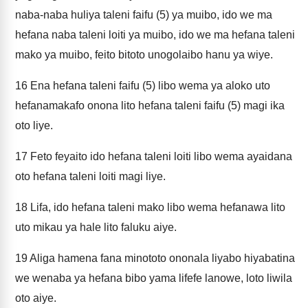
naba-naba huliya taleni faifu (5) ya muibo, ido we ma
hefana naba taleni loiti ya muibo, ido we ma hefana taleni
mako ya muibo, feito bitoto unogolaibo hanu ya wiye.
16
Ena hefana taleni faifu (5) libo wema ya aloko uto
hefanamakafo onona lito hefana taleni faifu (5) magi ika
oto liye.
17
Feto feyaito ido hefana taleni loiti libo wema ayaidana
oto hefana taleni loiti magi liye.
18
Lifa, ido hefana taleni mako libo wema hefanawa lito
uto mikau ya hale lito faluku aiye.
19
Aliga hamena fana minototo ononala liyabo hiyabatina
we wenaba ya hefana bibo yama lifefe lanowe, loto liwila
oto aiye.