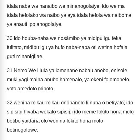
idafa naba wa nanaibo we minanogolaiye. Ido we ma
idafa hefolako wa naibo ya aya idafa hefola wa naiboma
ya anauti ipo anogolaiye.
30
Ido houba-naba we nosámibo ya midipu igu feka
fulitato, midipu igu ya hufo naba-naba oti wetina hofala
guti minanigilae.
31
Nemo We Hula ya lamenane nabau anobo, enisole
muki yagi maina anubo hamenalo, ya ekeni folomonelo
yoto amedoto minoto,
32
wenina mikau-mikau onobanelo li nuba o betiyato, ido
sipisipi hiyaba wekafo sipisipi ido meme fokito hona molo
betibo yaidana oto wenina fokito hona molo
betinogolowe.