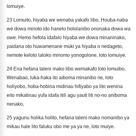
lomuiye.
23
Lomuito, hiyaba we wenaba yakafo libo, Houba-naba
we dowa minoto ido hanelo hololanibo ononaka dowa wa
owe. Hemo hefola idafalo hiyaba we dowa minaninako,
yaidana oto huwamenane muki ya hiyaba o nedageto,
nemote keloto laloko minomo yonogolone, loto lomuiye.
24
Ena hefana taleni mako libo wemakafo loto lomuibo,
Wenabao, luka-haka ito aiboma minanibo ne, loto
holiyobo, hoba-hobina midinau hifiyabo ya lito wenina
eito mikatinau yufa idafa itili agu yauti liti no-no aniboma
nenako,
25
yagunu holika holito, hefana taleni mako nomanibo ya
mikau hale lito faluku obo me ya ya ne, loto muiye.