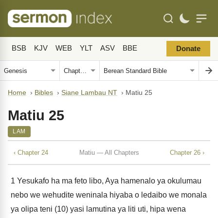
BSB
KJV
WEB
YLT
ASV
BBE
Donate
Home
›
Bibles
›
Siane Lambau NT
›
Matiu 25
Matiu 25
LAM
‹ Chapter 24
Matiu — All Chapters
Chapter 26 ›
1
Yesukafo ha ma feto libo, Aya hamenalo ya okulumau
nebo we wehudite weninala hiyaba o ledaibo we monala
ya olipa teni (10) yasi lamutina ya liti uti, hipa wena