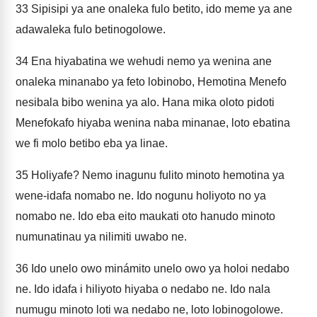
33
Sipisipi ya ane onaleka fulo betito, ido meme ya ane
adawaleka fulo betinogolowe.
34
Ena hiyabatina we wehudi nemo ya wenina ane
onaleka minanabo ya feto lobinobo, Hemotina Menefo
nesibala bibo wenina ya alo. Hana mika oloto pidoti
Menefokafo hiyaba wenina naba minanae, loto ebatina
we fi molo betibo eba ya linae.
35
Holiyafe? Nemo inagunu fulito minoto hemotina ya
wene-idafa nomabo ne. Ido nogunu holiyoto no ya
nomabo ne. Ido eba eito maukati oto hanudo minoto
numunatinau ya nilimiti uwabo ne.
36
Ido unelo owo minámito unelo owo ya holoi nedabo
ne. Ido idafa i hiliyoto hiyaba o nedabo ne. Ido nala
numugu minoto loti wa nedabo ne, loto lobinogolowe.