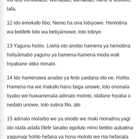
lafa,
12
ido emokafo libo, Nemo ha ona lobiyowe. Hemotina
wa betifefe loto wa betiyámowe, loto lobiye.
13
Yagunu holilo. Liwila oto anobo hamena ya hemotina
holiyámabo yagunu ya hamena-hamena moda wati
hiyabane otiko minalo.
14
Ido hamenawa anaibo ya feito yaidana oto ne. Holilo.
Hamena ma we makafo hanu faiga unowe, loto ononala
liyabo we huwamenala adinalo moloto, idafane hiyaba o
nedato unowe, loto sutina fito, ato
15
adinalo molaibo we ya onodo we muki monatina yagi
ido idafa-adafa lifefe lanabo ogofuto mino betibo aubatina
yagunugi holito hefana ya hona moloto we ma hefanala