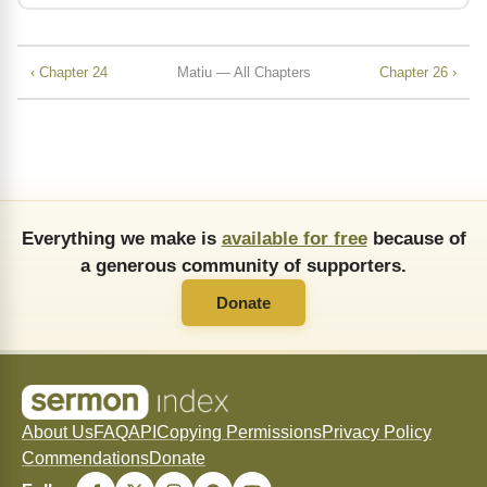
‹ Chapter 24
Matiu — All Chapters
Chapter 26 ›
Everything we make is
available for free
because of
a generous community of supporters.
Donate
About Us
FAQ
API
Copying Permissions
Privacy Policy
Commendations
Donate