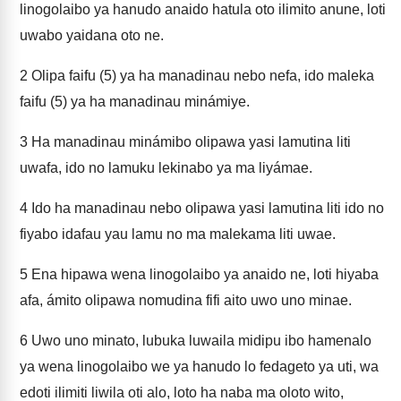
linogolaibo ya hanudo anaido hatula oto ilimito anune, loti
uwabo yaidana oto ne.
2
Olipa faifu (5) ya ha manadinau nebo nefa, ido maleka
faifu (5) ya ha manadinau minámiye.
3
Ha manadinau minámibo olipawa yasi lamutina liti
uwafa, ido no lamuku lekinabo ya ma liyámae.
4
Ido ha manadinau nebo olipawa yasi lamutina liti ido no
fiyabo idafau yau lamu no ma malekama liti uwae.
5
Ena hipawa wena linogolaibo ya anaido ne, loti hiyaba
afa, ámito olipawa nomudina fifi aito uwo uno minae.
6
Uwo uno minato, lubuka luwaila midipu ibo hamenalo
ya wena linogolaibo we ya hanudo lo fedageto ya uti, wa
edoti ilimiti liwila oti alo, loto ha naba ma oloto wito,