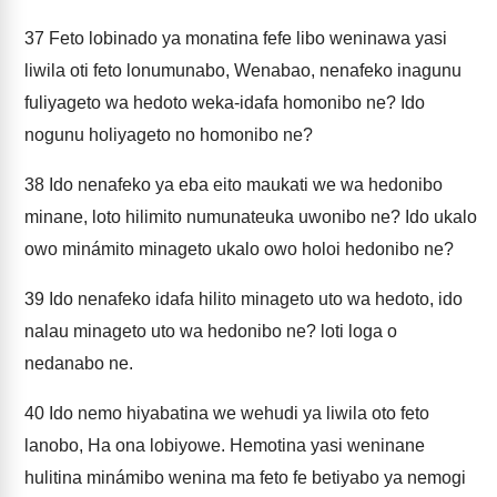
37
Feto lobinado ya monatina fefe libo weninawa yasi
liwila oti feto lonumunabo, Wenabao, nenafeko inagunu
fuliyageto wa hedoto weka-idafa homonibo ne? Ido
nogunu holiyageto no homonibo ne?
38
Ido nenafeko ya eba eito maukati we wa hedonibo
minane, loto hilimito numunateuka uwonibo ne? Ido ukalo
owo minámito minageto ukalo owo holoi hedonibo ne?
39
Ido nenafeko idafa hilito minageto uto wa hedoto, ido
nalau minageto uto wa hedonibo ne? loti loga o
nedanabo ne.
40
Ido nemo hiyabatina we wehudi ya liwila oto feto
lanobo, Ha ona lobiyowe. Hemotina yasi weninane
hulitina minámibo wenina ma feto fe betiyabo ya nemogi