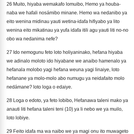
26
Muito, hiyaba wemakafo lomuibo, Hemo ya houba-
naba we hafali nosámibo minane. Hemo wa nedanibo ya
eito wenina midinau yauti wetina-idafa hifiyabo ya lito
wenina eito mikatinau ya yufa idafa itili agu yauti liti no-no
obo wa nedanima nefe?
27
Ido nemogunu feto loto holiyaninako, hefana hiyaba
we adinalo moloto ido hiyabane we anaibo hamenalo ya
hefanala molobo yagi hefana weuna yagi linaiye, loto
hefanane ya molo-molo abo numugu ya neidafaito molo
nedámane? loto loga o edaiye.
28
Loga o edoto, ya feto lobibo, Hefanawa taleni mako ya
anauti liti hefana taleni teni (10) ya li nebo we ya muilo,
loto lobiye.
29
Feito idafa ma wa naibo we ya magi onu ito muwageto