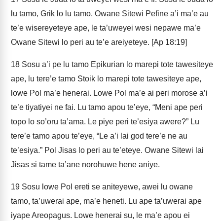
lu tamo, Grik lo lu tamo, Owane Sitewi Pefine a’i ma’e au
te’e wisereyeteye ape, le ta’uweyei wesi nepawe ma’e
Owane Sitewi lo peri au te’e areiyeteye. [Ap 18:19]
18
Sosu a’i pe lu tamo Epikurian lo marepi tote tawesiteye
ape, lu tere’e tamo Stoik lo marepi tote tawesiteye ape,
lowe Pol ma’e henerai. Lowe Pol ma’e ai peri morose a’i
te’e tiyatiyei ne fai. Lu tamo apou te’eye, “Meni ape peri
topo lo so’oru ta’ama. Le piye peri te’esiya awere?” Lu
tere’e tamo apou te’eye, “Le a’i lai god tere’e ne au
te’esiya.” Pol Jisas lo peri au te’eteye. Owane Sitewi lai
Jisas si tame ta’ane norohuwe hene aniye.
19
Sosu lowe Pol ereti se aniteyewe, awei lu owane
tamo, ta’uwerai ape, ma’e heneti. Lu ape ta’uwerai ape
iyape Areopagus. Lowe henerai su, le ma’e apou ei