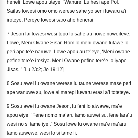
heneti. Lowe apou uteye, “Wanure! Lu hesi ape Pol,
Sailas lowesi omo omo werese sahe yo seni luwaru a’i
iroteye. Pereye lowesi saro ahe henerai.
7
Jeson lai lowesi wesi topo lo sahe au noweinoweiteye.
Lowe, Meni Owane Sisar, Rom lo meni owane tutawe lo
peri ape te’e naruwe. Lowe apou au te’eye, ‘Meni owane
pefine tere’e irosiya. Meni Owane pefine tere’e lo iyape
Jisas.’” [Lu 23:2; Jo 19:12]
8
Sosu awei lu owane werese lu taune werese mase peri
ape wanuwe su, lowe ai marepi luwaru erasi a’i toteteye.
9
Sosu awei lu owane Jeson, lu feni lo aiwawe, ma’e
apou eiye, “Fene nomo ma’aru tamo auwei su, fene fara’u
wesi no si tame iyei.” Sosu lowe lu owane ma’e ma’aru
tamo auwewe, wesi lo si tame fi.