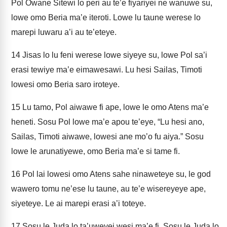
Pol Owane Sitewi lo peri au te’e fiyariyei ne wanuwe su,
lowe omo Beria ma’e iteroti. Lowe lu taune werese lo
marepi luwaru a’i au te’eteye.
14
Jisas lo lu feni werese lowe siyeye su, lowe Pol sa’i
erasi tewiye ma’e eimawesawi. Lu hesi Sailas, Timoti
lowesi omo Beria saro iroteye.
15
Lu tamo, Pol aiwawe fi ape, lowe le omo Atens ma’e
heneti. Sosu Pol lowe ma’e apou te’eye, “Lu hesi ano,
Sailas, Timoti aiwawe, lowesi ane mo’o fu aiya.” Sosu
lowe le arunatiyewe, omo Beria ma’e si tame fi.
16
Pol lai lowesi omo Atens sahe ninaweteye su, le god
wawero tomu ne’ese lu taune, au te’e wisereyeye ape,
siyeteye. Le ai marepi erasi a’i toteye.
17
Sosu le Juda lo ta’uweyei wesi ma’e fi. Sosu le Juda lo