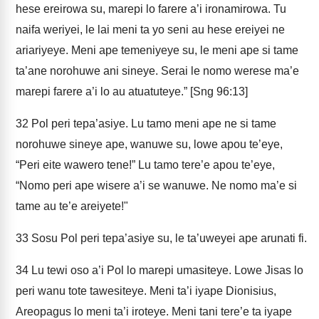
hese ereirowa su, marepi lo farere a’i ironamirowa. Tu
naifa weriyei, le lai meni ta yo seni au hese ereiyei ne
ariariyeye. Meni ape temeniyeye su, le meni ape si tame
ta’ane norohuwe ani sineye. Serai le nomo werese ma’e
marepi farere a’i lo au atuatuteye.” [Sng 96:13]
32
Pol peri tepa’asiye. Lu tamo meni ape ne si tame
norohuwe sineye ape, wanuwe su, lowe apou te’eye,
“Peri eite wawero tene!” Lu tamo tere’e apou te’eye,
“Nomo peri ape wisere a’i se wanuwe. Ne nomo ma’e si
tame au te’e areiyete!"
33
Sosu Pol peri tepa’asiye su, le ta’uweyei ape arunati fi.
34
Lu tewi oso a’i Pol lo marepi umasiteye. Lowe Jisas lo
peri wanu tote tawesiteye. Meni ta’i iyape Dionisius,
Areopagus lo meni ta’i iroteye. Meni tani tere’e ta iyape