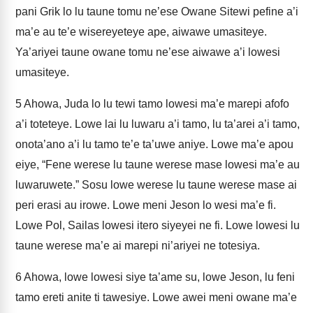
pani Grik lo lu taune tomu ne’ese Owane Sitewi pefine a’i
ma’e au te’e wisereyeteye ape, aiwawe umasiteye.
Ya’ariyei taune owane tomu ne’ese aiwawe a’i lowesi
umasiteye.
5
Ahowa, Juda lo lu tewi tamo lowesi ma’e marepi afofo
a’i toteteye. Lowe lai lu luwaru a’i tamo, lu ta’arei a’i tamo,
onota’ano a’i lu tamo te’e ta’uwe aniye. Lowe ma’e apou
eiye, “Fene werese lu taune werese mase lowesi ma’e au
luwaruwete.” Sosu lowe werese lu taune werese mase ai
peri erasi au irowe. Lowe meni Jeson lo wesi ma’e fi.
Lowe Pol, Sailas lowesi itero siyeyei ne fi. Lowe lowesi lu
taune werese ma’e ai marepi ni’ariyei ne totesiya.
6
Ahowa, lowe lowesi siye ta’ame su, lowe Jeson, lu feni
tamo ereti anite ti tawesiye. Lowe awei meni owane ma’e