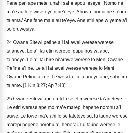
Fene peri ape metei unahi sahe apou leseye, ‘Nomo ne
ma’e au te’e wisereye nine’iteye. Ahowa, nomo ne so’oru
ta’ama.’ Ane fene ma’e au te’eye. Ane etiri ape wiyeme a’i
so’oruwesiya.
24
Owane Sitewi pefine a’i lai awei werese werese
ta’aneye. Le a’i lai etiri werese, papu irosiya ape,
ta’aneye. Le a’i lai hire ni’arawe werese lo Meni Owane
Pefine a’i ne. Le a’i lai awei werese werese lo Meni
Owane Pefine a’i ne. Le wesi ta, lu ta’aneye ape, sahe iro
ta’ame. [1 Kin 8:27; Ap 7:48]
25
Owane Sitewi ape ereti lo se etiri werese ta’aneteye.
Le etiri werese ape mo ma’e marepi hepene norohu a’i
auwe. Le lowe ma’e ahi lo se fateteye su, lu taune werese
marepi hepene norohu a’i henerai. Lu taune werese le