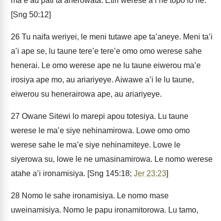
ma’e au pati ta’anerowata. Etiri werese a’i ne topo lo ne.
[Sng 50:12]
26
Tu naifa weriyei, le meni tutawe ape ta’aneye. Meni ta’i
a’i ape se, lu taune tere’e tere’e omo omo werese sahe
henerai. Le omo werese ape ne lu taune eiwerou ma’e
irosiya ape mo, au ariariyeye. Aiwawe a’i le lu taune,
eiwerou su henerairowa ape, au ariariyeye.
27
Owane Sitewi lo marepi apou totesiya. Lu taune
werese le ma’e siye nehinamirowa. Lowe omo omo
werese sahe le ma’e siye nehinamiteye. Lowe le
siyerowa su, lowe le ne umasinamirowa. Le nomo werese
atahe a’i ironamisiya. [Sng 145:18;
Jer 23:23
]
28
Nomo le sahe ironamisiya. Le nomo mase
uweinamisiya. Nomo le papu ironamitorowa. Lu tamo,