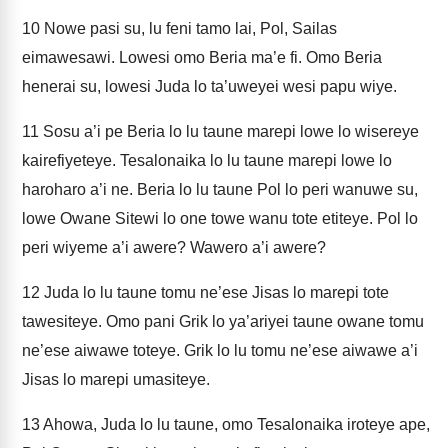
10
Nowe pasi su, lu feni tamo lai, Pol, Sailas
eimawesawi. Lowesi omo Beria ma’e fi. Omo Beria
henerai su, lowesi Juda lo ta’uweyei wesi papu wiye.
11
Sosu a’i pe Beria lo lu taune marepi lowe lo wisereye
kairefiyeteye. Tesalonaika lo lu taune marepi lowe lo
haroharo a’i ne. Beria lo lu taune Pol lo peri wanuwe su,
lowe Owane Sitewi lo one towe wanu tote etiteye. Pol lo
peri wiyeme a’i awere? Wawero a’i awere?
12
Juda lo lu taune tomu ne’ese Jisas lo marepi tote
tawesiteye. Omo pani Grik lo ya’ariyei taune owane tomu
ne’ese aiwawe toteye. Grik lo lu tomu ne’ese aiwawe a’i
Jisas lo marepi umasiteye.
13
Ahowa, Juda lo lu taune, omo Tesalonaika iroteye ape,