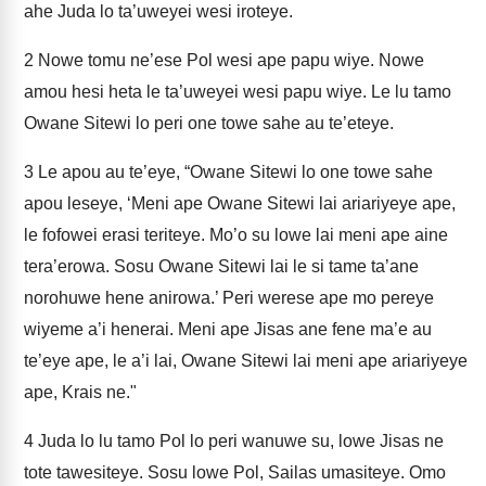
ahe Juda lo ta’uweyei wesi iroteye.
2
Nowe tomu ne’ese Pol wesi ape papu wiye. Nowe
amou hesi heta le ta’uweyei wesi papu wiye. Le lu tamo
Owane Sitewi lo peri one towe sahe au te’eteye.
3
Le apou au te’eye, “Owane Sitewi lo one towe sahe
apou leseye, ‘Meni ape Owane Sitewi lai ariariyeye ape,
le fofowei erasi teriteye. Mo’o su lowe lai meni ape aine
tera’erowa. Sosu Owane Sitewi lai le si tame ta’ane
norohuwe hene anirowa.’ Peri werese ape mo pereye
wiyeme a’i henerai. Meni ape Jisas ane fene ma’e au
te’eye ape, le a’i lai, Owane Sitewi lai meni ape ariariyeye
ape, Krais ne."
4
Juda lo lu tamo Pol lo peri wanuwe su, lowe Jisas ne
tote tawesiteye. Sosu lowe Pol, Sailas umasiteye. Omo