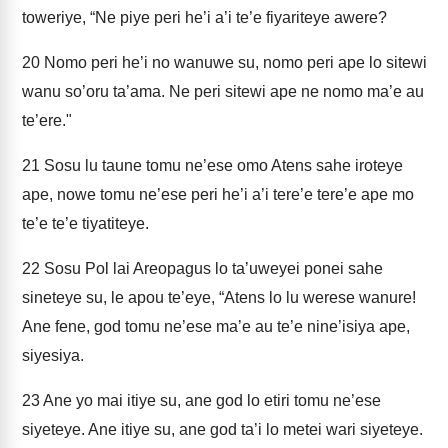
toweriye, “Ne piye peri he’i a’i te’e fiyariteye awere?
20
Nomo peri he’i no wanuwe su, nomo peri ape lo sitewi
wanu so’oru ta’ama. Ne peri sitewi ape ne nomo ma’e au
te’ere."
21
Sosu lu taune tomu ne’ese omo Atens sahe iroteye
ape, nowe tomu ne’ese peri he’i a’i tere’e tere’e ape mo
te’e te’e tiyatiteye.
22
Sosu Pol lai Areopagus lo ta’uweyei ponei sahe
sineteye su, le apou te’eye, “Atens lo lu werese wanure!
Ane fene, god tomu ne’ese ma’e au te’e nine’isiya ape,
siyesiya.
23
Ane yo mai itiye su, ane god lo etiri tomu ne’ese
siyeteye. Ane itiye su, ane god ta’i lo metei wari siyeteye.