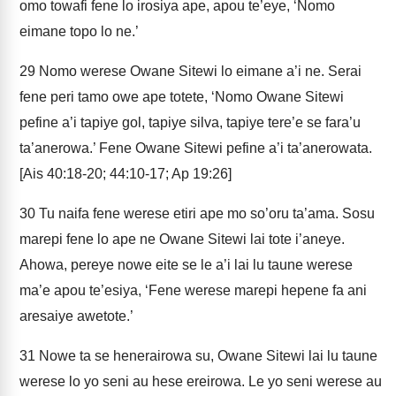
omo towafi fene lo irosiya ape, apou te’eye, ‘Nomo
eimane topo lo ne.’
29
Nomo werese Owane Sitewi lo eimane a’i ne. Serai
fene peri tamo owe ape totete, ‘Nomo Owane Sitewi
pefine a’i tapiye gol, tapiye silva, tapiye tere’e se fara’u
ta’anerowa.’ Fene Owane Sitewi pefine a’i ta’anerowata.
[Ais 40:18-20; 44:10-17; Ap 19:26]
30
Tu naifa fene werese etiri ape mo so’oru ta’ama. Sosu
marepi fene lo ape ne Owane Sitewi lai tote i’aneye.
Ahowa, pereye nowe eite se le a’i lai lu taune werese
ma’e apou te’esiya, ‘Fene werese marepi hepene fa ani
aresaiye awetote.’
31
Nowe ta se henerairowa su, Owane Sitewi lai lu taune
werese lo yo seni au hese ereirowa. Le yo seni werese au