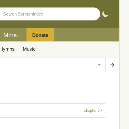
More..
Donate
Hymns
Music
Chapter 8 ›