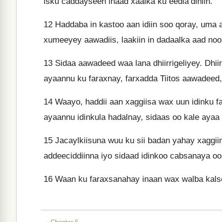
isku caddayseen inaad xaalka ku eedla’dihiin.
12
Haddaba in kastoo aan idiin soo qoray, uma
xumeeyey aawadiis, laakiin in dadaalka aad noo 
13
Sidaa aawadeed waa lana dhiirrigeliyey. Dhiirr
ayaannu ku faraxnay, farxadda Tiitos aawadeed
14
Waayo, haddii aan xaggiisa wax uun idinku f
ayaannu idinkula hadalnay, sidaas oo kale ayaa 
15
Jacaylkiisuna wuu ku sii badan yahay xaggi
addeeciddiinna iyo sidaad idinkoo cabsanaya oo
16
Waan ku faraxsanahay inaan wax walba kalso