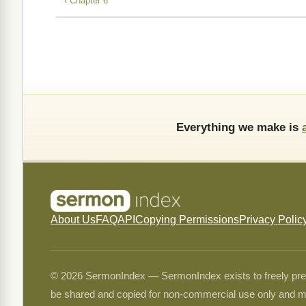
‹ Chapter 6
Everything we make is
About Us
FAQ
API
Copying Permissions
Privacy Polic
© 2026 SermonIndex — SermonIndex exists to freely preser
be shared and copied for non-commercial use only and m