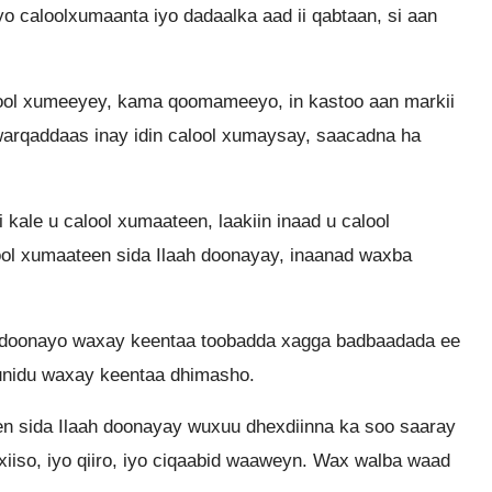
iyo caloolxumaanta iyo dadaalka aad ii qabtaan, si aan
lool xumeeyey, kama qoomameeyo, in kastoo aan markii
rqaddaas inay idin calool xumaysay, saacadna ha
ale u calool xumaateen, laakiin inaad u calool
ol xumaateen sida Ilaah doonayay, inaanad waxba
h doonayo waxay keentaa toobadda xagga badbaadada ee
unidu waxay keentaa dhimasho.
n sida Ilaah doonayay wuxuu dhexdiinna ka soo saaray
 xiiso, iyo qiiro, iyo ciqaabid waaweyn. Wax walba waad