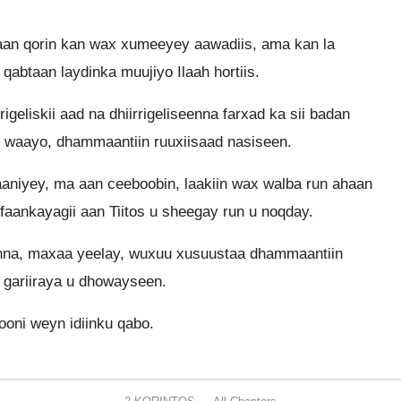
 aan qorin kan wax xumeeyey aawadiis, ama kan la
qabtaan laydinka muujiyo Ilaah hortiis.
igeliskii aad na dhiirrigeliseenna farxad ka sii badan
, waayo, dhammaantiin ruuxiisaad nasiseen.
aaniyey, ma aan ceeboobin, laakiin wax walba run ahaan
faankayagii aan Tiitos u sheegay run u noqday.
inna, maxaa yeelay, wuxuu xusuustaa dhammaantiin
 gariiraya u dhowayseen.
oni weyn idiinku qabo.