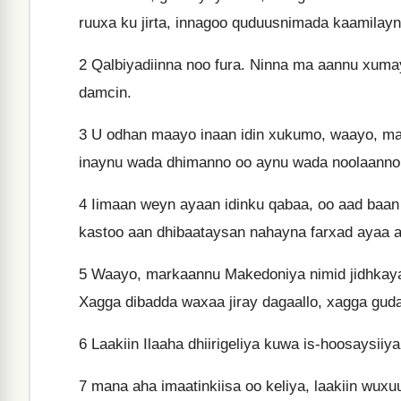
ruuxa ku jirta, innagoo quduusnimada kaamilay
2
Qalbiyadiinna noo fura. Ninna ma aannu xumay
damcin.
3
U odhan maayo inaan idin xukumo, waayo, mark
inaynu wada dhimanno oo aynu wada noolaanno
4
Iimaan weyn ayaan idinku qabaa, oo aad baan i
kastoo aan dhibaataysan nahayna farxad ayaa a
5
Waayo, markaannu Makedoniya nimid jidhkayag
Xagga dibadda waxaa jiray dagaallo, xagga guda
6
Laakiin Ilaaha dhiirigeliya kuwa is-hoosaysiiya
7
mana aha imaatinkiisa oo keliya, laakiin wuxuu n