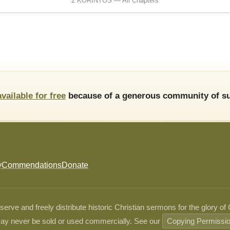
2 KORINTOS — All Chapters
available for free
because of a generous community of su
y
Commendations
Donate
ve and freely distribute historic Christian sermons for the glory of
ay never be sold or used commercially. See our
Copying Permissi