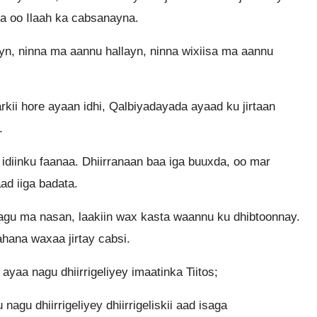
na oo Ilaah ka cabsanayna.
n, ninna ma aannu hallayn, ninna wixiisa ma aannu
ii hore ayaan idhi, Qalbiyadayada ayaad ku jirtaan
.
diinku faanaa. Dhiirranaan baa iga buuxda, oo mar
ad iiga badata.
u ma nasan, laakiin wax kasta waannu ku dhibtoonnay.
hana waxaa jirtay cabsi.
 ayaa nagu dhiirrigeliyey imaatinka Tiitos;
agu dhiirrigeliyey dhiirrigeliskii aad isaga