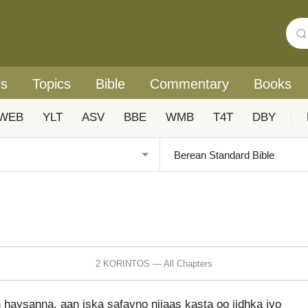
rs
Topics
Bible
Commentary
Books
WEB
YLT
ASV
BBE
WMB
T4T
DBY
|
2 KORINTOS — All Chapters
haysanna, aan iska safayno nijaas kasta oo jidhka iyo