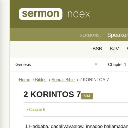
Speake
SERMONS:
BSB
KJV
Home
›
Bibles
›
Somali Bible
›
2 KORINTOS 7
2 KORINTOS 7
SIM
‹ Chapter 6
1
Haddaba, gacaliyayaalow, innagoo ballamadan 