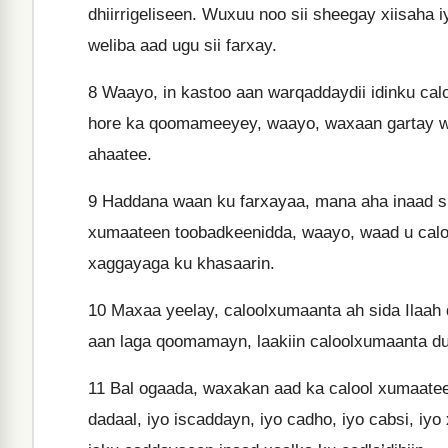
dhiirrigeliseen. Wuxuu noo sii sheegay xiisaha 
weliba aad ugu sii farxay.
8
Waayo, in kastoo aan warqaddaydii idinku ca
hore ka qoomameeyey, waayo, waxaan gartay wa
ahaatee.
9
Haddana waan ku farxayaa, mana aha inaad si k
xumaateen toobadkeenidda, waayo, waad u calo
xaggayaga ku khasaarin.
10
Maxaa yeelay, caloolxumaanta ah sida Ilaa
aan laga qoomamayn, laakiin caloolxumaanta d
11
Bal ogaada, waxakan aad ka calool xumaatee
dadaal, iyo iscaddayn, iyo cadho, iyo cabsi, iyo