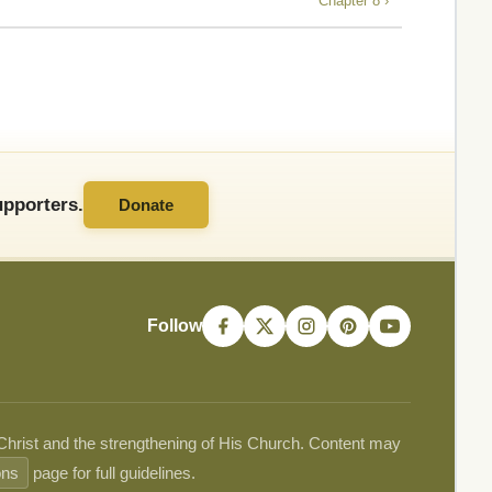
Chapter 8 ›
pporters.
Donate
Follow
 Christ and the strengthening of His Church. Content may
ons
page for full guidelines.