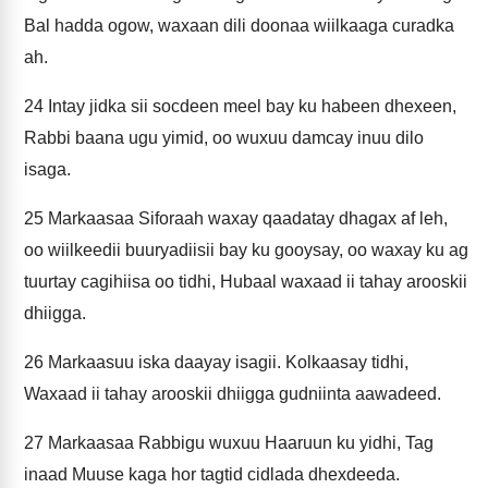
Bal hadda ogow, waxaan dili doonaa wiilkaaga curadka
ah.
24
Intay jidka sii socdeen meel bay ku habeen dhexeen,
Rabbi baana ugu yimid, oo wuxuu damcay inuu dilo
isaga.
25
Markaasaa Siforaah waxay qaadatay dhagax af leh,
oo wiilkeedii buuryadiisii bay ku gooysay, oo waxay ku ag
tuurtay cagihiisa oo tidhi, Hubaal waxaad ii tahay arooskii
dhiigga.
26
Markaasuu iska daayay isagii. Kolkaasay tidhi,
Waxaad ii tahay arooskii dhiigga gudniinta aawadeed.
27
Markaasaa Rabbigu wuxuu Haaruun ku yidhi, Tag
inaad Muuse kaga hor tagtid cidlada dhexdeeda.