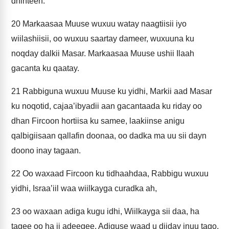
dhinteen.
20
Markaasaa Muuse wuxuu watay naagtiisii iyo
wiilashiisii, oo wuxuu saartay dameer, wuxuuna ku
noqday dalkii Masar. Markaasaa Muuse ushii Ilaah
gacanta ku qaatay.
21
Rabbiguna wuxuu Muuse ku yidhi, Markii aad Masar
ku noqotid, cajaa’ibyadii aan gacantaada ku riday oo
dhan Fircoon hortiisa ku samee, laakiinse anigu
qalbigiisaan qallafin doonaa, oo dadka ma uu sii dayn
doono inay tagaan.
22
Oo waxaad Fircoon ku tidhaahdaa, Rabbigu wuxuu
yidhi, Israa’iil waa wiilkayga curadka ah,
23
oo waxaan adiga kugu idhi, Wiilkayga sii daa, ha
tagee oo ha ii adeegee. Adiguse waad u diiday inuu tago.