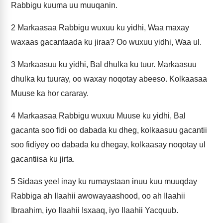
Rabbigu kuuma uu muuqanin.
2
Markaasaa Rabbigu wuxuu ku yidhi, Waa maxay
waxaas gacantaada ku jiraa? Oo wuxuu yidhi, Waa ul.
3
Markaasuu ku yidhi, Bal dhulka ku tuur. Markaasuu
dhulka ku tuuray, oo waxay noqotay abeeso. Kolkaasaa
Muuse ka hor cararay.
4
Markaasaa Rabbigu wuxuu Muuse ku yidhi, Bal
gacanta soo fidi oo dabada ku dheg, kolkaasuu gacantii
soo fidiyey oo dabada ku dhegay, kolkaasay noqotay ul
gacantiisa ku jirta.
5
Sidaas yeel inay ku rumaystaan inuu kuu muuqday
Rabbiga ah Ilaahii awowayaashood, oo ah Ilaahii
Ibraahim, iyo Ilaahii Isxaaq, iyo Ilaahii Yacquub.