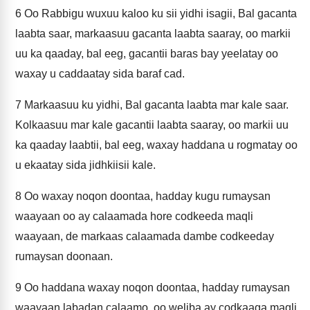
6
Oo Rabbigu wuxuu kaloo ku sii yidhi isagii, Bal gacanta
laabta saar, markaasuu gacanta laabta saaray, oo markii
uu ka qaaday, bal eeg, gacantii baras bay yeelatay oo
waxay u caddaatay sida baraf cad.
7
Markaasuu ku yidhi, Bal gacanta laabta mar kale saar.
Kolkaasuu mar kale gacantii laabta saaray, oo markii uu
ka qaaday laabtii, bal eeg, waxay haddana u rogmatay oo
u ekaatay sida jidhkiisii kale.
8
Oo waxay noqon doontaa, hadday kugu rumaysan
waayaan oo ay calaamada hore codkeeda maqli
waayaan, de markaas calaamada dambe codkeeday
rumaysan doonaan.
9
Oo haddana waxay noqon doontaa, hadday rumaysan
waayaan labadan calaamo, oo weliba ay codkaaga maqli