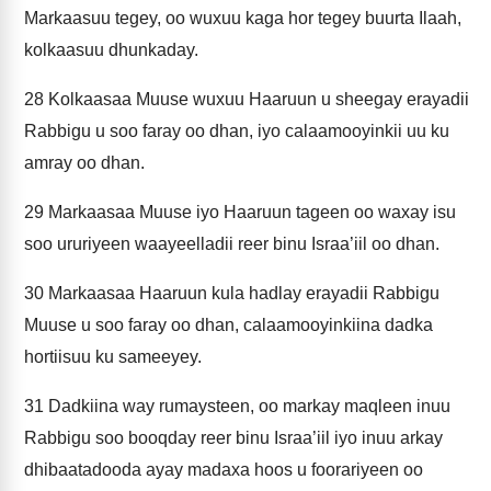
Markaasuu tegey, oo wuxuu kaga hor tegey buurta Ilaah,
kolkaasuu dhunkaday.
28
Kolkaasaa Muuse wuxuu Haaruun u sheegay erayadii
Rabbigu u soo faray oo dhan, iyo calaamooyinkii uu ku
amray oo dhan.
29
Markaasaa Muuse iyo Haaruun tageen oo waxay isu
soo ururiyeen waayeelladii reer binu Israa’iil oo dhan.
30
Markaasaa Haaruun kula hadlay erayadii Rabbigu
Muuse u soo faray oo dhan, calaamooyinkiina dadka
hortiisuu ku sameeyey.
31
Dadkiina way rumaysteen, oo markay maqleen inuu
Rabbigu soo booqday reer binu Israa’iil iyo inuu arkay
dhibaatadooda ayay madaxa hoos u foorariyeen oo