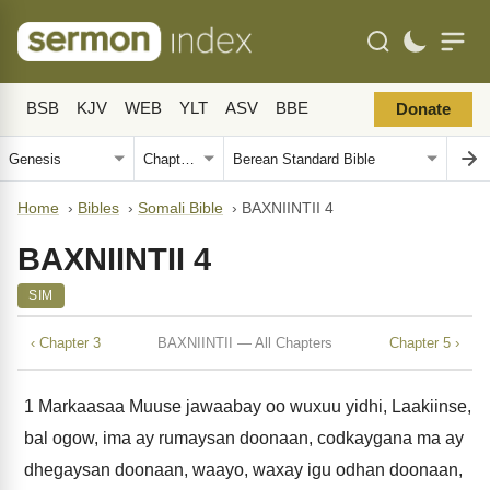
BSB
KJV
WEB
YLT
ASV
BBE
Donate
Home
›
Bibles
›
Somali Bible
›
BAXNIINTII 4
BAXNIINTII 4
SIM
‹ Chapter 3
BAXNIINTII — All Chapters
Chapter 5 ›
1
Markaasaa Muuse jawaabay oo wuxuu yidhi, Laakiinse,
bal ogow, ima ay rumaysan doonaan, codkaygana ma ay
dhegaysan doonaan, waayo, waxay igu odhan doonaan,