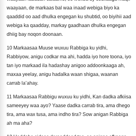
waayaan, de markaas bal waa inaad webiga biyo ka
qaaddid oo aad dhulka engegan ku shubtid, oo biyihii aad
webiga ka qaadday, markay gaadhaan dhulka engegan
dhiig bay noqon doonaan.
10
Markaasaa Muuse wuxuu Rabbiga ku yidhi,
Rabbiyow, anigu codkar ma ahi, hadda iyo hore toona, iyo
tan iyo markaad ila hadashay anigoo addoonkaaga ah,
maxaa yeelay, anigu hadalka waan shigaa, waanan
carrab la’ahay.
11
Markaasaa Rabbigu wuxuu ku yidhi, Kan dadka afkiisa
sameeyey waa ayo? Yaase dadka carrab tira, ama dhego
tira, ama wax tusa, ama indho tira? Sow anigan Rabbiga
ah ma aha?