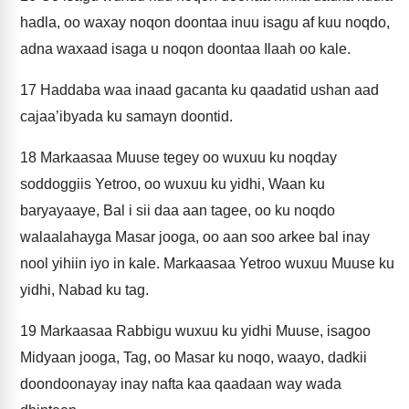
hadla, oo waxay noqon doontaa inuu isagu af kuu noqdo,
adna waxaad isaga u noqon doontaa Ilaah oo kale.
17
Haddaba waa inaad gacanta ku qaadatid ushan aad
cajaa’ibyada ku samayn doontid.
18
Markaasaa Muuse tegey oo wuxuu ku noqday
soddoggiis Yetroo, oo wuxuu ku yidhi, Waan ku
baryayaaye, Bal i sii daa aan tagee, oo ku noqdo
walaalahayga Masar jooga, oo aan soo arkee bal inay
nool yihiin iyo in kale. Markaasaa Yetroo wuxuu Muuse ku
yidhi, Nabad ku tag.
19
Markaasaa Rabbigu wuxuu ku yidhi Muuse, isagoo
Midyaan jooga, Tag, oo Masar ku noqo, waayo, dadkii
doondoonayay inay nafta kaa qaadaan way wada