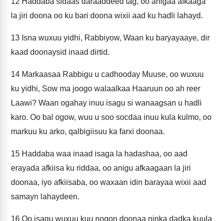
12
Haddaba sidaas daraaddeed tag, oo anigaa afkaaga
la jiri doona oo ku bari doona wixii aad ku hadli lahayd.
13
Isna wuxuu yidhi, Rabbiyow, Waan ku baryayaaye, dir
kaad doonaysid inaad dirtid.
14
Markaasaa Rabbigu u cadhooday Muuse, oo wuxuu
ku yidhi, Sow ma joogo walaalkaa Haaruun oo ah reer
Laawi? Waan ogahay inuu isagu si wanaagsan u hadli
karo. Oo bal ogow, wuu u soo socdaa inuu kula kulmo, oo
markuu ku arko, qalbigiisuu ka farxi doonaa.
15
Haddaba waa inaad isaga la hadashaa, oo aad
erayada afkiisa ku riddaa, oo anigu afkaagaan la jiri
doonaa, iyo afkiisaba, oo waxaan idin barayaa wixii aad
samayn lahaydeen.
16
Oo isagu wuxuu kuu noqon doonaa ninka dadka kuula